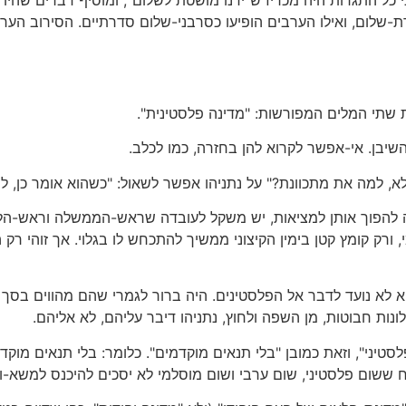
רת-שלום, ואילו הערבים הופיעו כסרבני-שלום סדרתיים. הסירוב הער
ת שתי המלים המפורשות: "מדינה פלסטינית".
השיבן. אי-אפשר לקרוא להן בחזרה, כמו לכלב.
, למה את מתכוונת?" על נתניהו אפשר לשאול: "כשהוא אומר כן, למ
נה להפוך אותן למציאות, יש משקל לעובדה שראש-הממשלה וראש-הלי
י, ורק קומץ קטן בימין הקיצוני ממשיך להתכחש לו בגלוי. אך זוהי 
 לא נועד לדבר אל הפלסטינים. היה ברור לגמרי שהם מהווים בסך הכו
ת חבוטות, מן השפה ולחוץ, נתניהו דיבר עליהם, לא אליהם.
לסטיני", וזאת כמובן "בלי תנאים מוקדמים". כלומר: בלי תנאים מו
ששום פלסטיני, שום ערבי ושום מוסלמי לא יסכים להיכנס למשא-ומ