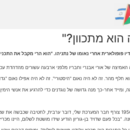
הוא מתכוון?"
ה האמיצה של אורי אבנרי וחבריו מלפני ארבעה עשורים מהדהדת עכשי
חלף מהר. זה לא היה נאום "היסטורי". זה לא היה אפילו נאום "גדול
, ומייד אחר-כך מנה גדושה של נוגדנים כדי להרגיע את אנשי הימין 
באוזניי נשמע התרגיל הזה מוכר: במלחמת-סיני של 1956 צורף חבר המערכת שלי, דובר ערבית,
"בכל פעם שדויד בן-גוריון הודיע שידו מושטת לשלום, היינו מכריזים
פני כל התגרות היה מכריז ש"ידנו מושטת לשלום", ומוסיף דברים שהיו