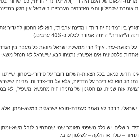
יא "מדינת-הלאום של העם היהודי" (ולא "מדינה יהודית", כפי שדווח 
את אומרת שלמיליון וחצי האזרחים הערביים בישראל אין חלק במדינ
שר האו"ם החליט ב-1947 לחלק את הארץ בין "מדינה יהודית" ו"מדינה ערבית", הוא לא התכ
יהודית" הייתה אמורה לכלול כ-40% ערבים.)
תלט על רצועת-עזה. איך? הרי ממשלת ישראל מונעת כל מעבר בין הגדה
חדות פלסטינית אינו אפשרי: נתניהו קבע שישראל לא תנהל משא-ו
ן זה אינו חדש. כמעט בכל הצעות-השלום דובר על סידורי-ביטחון, שיית
נתניהו: הוא לא דיבר על הדדיות, אלא על חד-צדדיות. מדינה שישר
צועת-עזה שנייה. גם הסגנון של נתניהו היה מתנשא ומשפיל, ולא במ
לטון ישראלי. הדבר לא נאמר כעמדת-מוצא ישראלית במשא-ומתן, אלא
 ירושלים. יש כלל משפטי האומר שמי שמתחייב לנהל משא-ומתן, מת
חזור – כולה או חלקה – לשלטון ערבי.