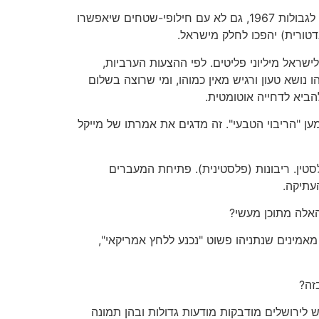
תנאי 5: בין ישראל והמדינה הפלסטינית צריכים להיקבע "גבולות בני הגנה". אלה הן מילות-צופן לסיפוח נרחב. פירושן: לא לגבולות 1967, גם לא עם חילופי-שטחים שיאפשרו
לישראל מיליוני פליטים. לפי ההצעות הערביות,
נושא טעון ורגיש מאין כמוהו, ומי שרוצה בשלום
ביא לדחייה אוטומטית.
למען "הריבוי הטבעי". זה מדגים את אמרתו של מייקל
טין. ריבונות (פלסטינית). פתיחת המעברים
עתיקה.
האלה מתוכן מעשי?
ובת הציבור מאלפת. בסקר הראשון שנערך למחרת הנאום הודיעו 71% מהציבור הישראלי שהם תומכים בו, אבל 55% מאמינים שנתניהו פשוט "נכנע ללחץ אמריקאי",
 לירושלים מודבקות מודעות גדולות ובהן תמונה