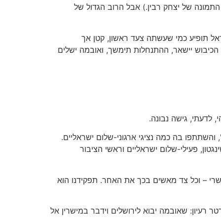
מונה של יצחק רבין.) אבל הרוב הגדול של
ראל תופיע כמי שעשתה צעד ראשון, קטן אך
הכיבוש יישאר, ההתנחלות תימשך, ואובמה ישלים
 לדעתי, גישה נבונה.
 והשתתפו בה כמה נציגי ארגוני-שלום ישראליים.
שנה, בשעת חתימת "הסכם אוסלו" בוושינגטון, פעילי-שלום ישראליים וראשי הציבור
שרי – וכל צד מאשים בכך את האחר. תפקידנו הוא
ר רעיון: שאובמה יבוא לירושלים וידבר במישרין אל