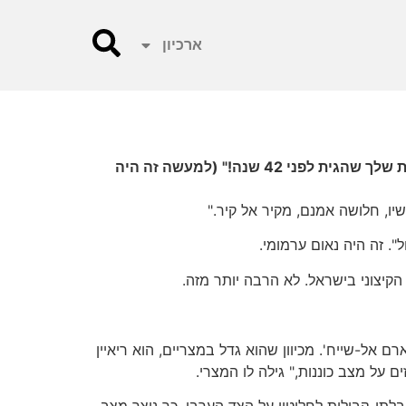
ארכיון
"נו, אתה בטח חוגג," אמר לי המראיין של תחנת-רדיו פופולארית אחרי נאומו של נתניהו. "הוא הרי מקבל את התכנית שלך שהגית לפני 42 שנה!" (למעשה זה היה
ו, חלושה אמנם, מקיר אל קיר."
". זה היה נאום ערמומי.
הקיצוני בישראל. לא הרבה יותר מזה.
 לחטיבה שכבשה את שארם אל-שייח'. מכיוון שהוא גדל במצריים, הוא ריאיין
 על מצב כוננות," גילה לו המצרי.
 בלתי-קבילות לחלוטין על הצד הערבי. כך נוצר מצב