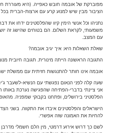
מפוברקת של אובמה חובש כאפייה. (היא מעוררת חל
הציבור מבין שיש למנוע קרע עם ארצות-הברית בכל 
נתניהו וכל אנשי הימין קיוו שהפלסטינים ידחו את ד
משמעותי, לקראת השלום. הם בטוחים שהישג זה יושג
עם המצב.
שאלת השאלות היא: איך יגיב אובמה?
התגובה הראשונה הייתה מינורית. תגובה חיובית מנו
אובמה אינו חותר להתנגשות חזיתית עם ממשלת ישראל.
שעה קלה לפני הנאום נפגשתי עם הנשיא-לשעבר ג'ימי 
הפלסטיני בירושלים, ופתחנו בקבוקי שמפניה. מהאופו
הישראלים והפלסטינים איבדו את התקווה. בשני הצד
להחיות את האמונה שזה אפשרי.
לשם כך דרוש אירוע דרמטי, מין הלם חשמלי מדרבן – 