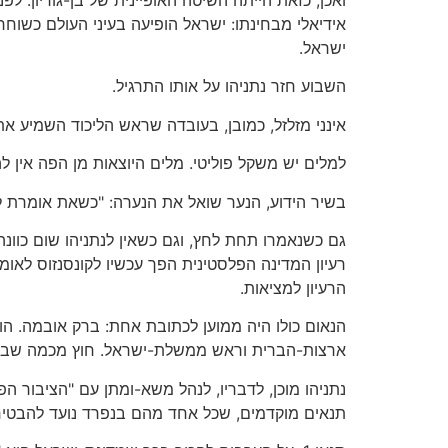
אידיאלי מבחינתו: ישראל הופיעה בעיני העולם כשוח
ישראל.
השבוע חזר נתניהו על אותו התרגיל.
אינני מזלזל, כמובן, בעובדה שראש הליכוד השמיע א
למלים יש משקל פוליטי. מלים היוצאות מן הפה אין ל
בשיר הידוע, הנער שואל את הנערה: "כשאת אומרת לא
גם כשנאמרו תחת לחץ, וגם כשאין לנתניהו שום כוו
רעיון המדינה הפלסטינית הפך עכשיו לקונסנזוס לאומ
הרעיון למציאות.
הנאום כולו היה ממוען לכתובת אחת: ברק אובמה. הוא
ארצות-הברית וראש ממשלת-ישראל. חוץ מכמה שבלונו
נתניהו מוכן, לדבריו, לנהל משא-ומתן עם "הציבור הפ
תנאים מוקדמים, שכל אחד מהם בנפרד נועד להבטיח 