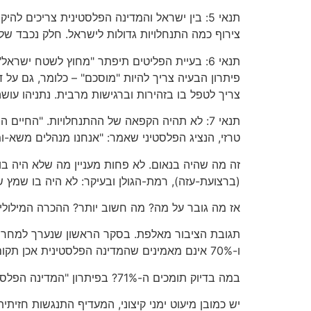
צירוף כמה התנחלויות גדולות לישראל. חלק נכבד של השטחים הכבושים (המהווים 
תנאי 6: בעיית הפליטים תיפתר "מחוץ לשטח ישר
פיתרון הבעיה צריך להיות "מוסכם" – כלומר, גם על 
צריך לטפל בו בזהירות וברגישות מרבית. נתניהו עו
תנאי 7: לא תהיה הקפאה של ההתנחלויות. "החיי
טרזי, הנציג הפלסטיני שאמר: "אנחנו מנהלים משא-ומת
זה מה שהיה בנאום. לא פחות מעניין מה שלא היה בו
(ברצועת-עזה), רמת-הגולן ובעיקר: לא היה בו שמץ 
אז מה גובר על מה? מה חשוב יותר? ההכרה המילולי
ו-70% אינם מאמינים שהמדינה הפלסטינית אכן תקום בשנים הקרובות.
במה בדיוק תומכים ה-71%? בפיתרון "המדינה הפלסטינית" או בתנאים המסכלים את ביצוע הפיתרון – ואולי גם בזה וגם בזה?
יש כמובן מיעוט ימני קיצוני, המעדיף התנגשות חזית