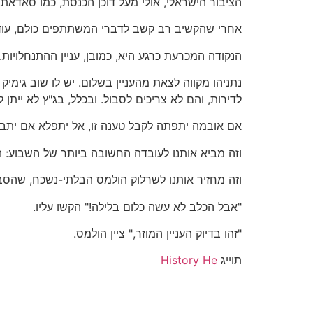
הציבור הישראלי, אולי מעל דוכן הכנסת, כמו סאדאת.
אחרי שהקשיב רב קשב לדברי המשתתפים כולם, עודד
הנקודה המכרעת כרגע היא, כמובן, עניין ההתנחלויו
נתניהו מקווה לצאת מהעניין בשלום. יש לו שוב גימי
לדירות, והם לא צריכים לסבול. ובכלל, בג"ץ לא ייתן
אם אובמה יתפתה לקבל טענה זו, אל יתפלא אם יתברר באיחור שמי
וזה מביא אותנו לעובדה החשובה ביותר של השבוע: 
וזה מחזיר אותנו לשרלוק הולמס הבלתי-נשכח, שהסבי
"אבל הכלב לא עשה כלום בלילה!" הקשו עליו.
"זהו בדיוק העניין המוזר," ציין הולמס.
תוייג
History He