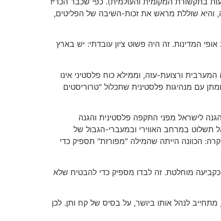
בטעות בתקשורת המקומית והעולמית). כפי שכבר הכריז
ה, והיא שוללת מראש את זכות-השיבה של הפליטים,
וון להגדיר את אופי המדינות. זה היה פשוט ציון עובדתי: יש בארץ
 המערבית ורצועת-עזה, וממילא כוח פלסטיני אינו
מתן עם מנהיגות פלסטינית שתכלול "טרוריסטים
נו הגנה לישראל מפני התקפה פלסטינית והגנה
אל תשלוט במרחב האווירי ובמעברי-הגבול של
קרה: הכוונה הייתה שהמילה "מפורזת" תספיק כדי
 כקביעה מוחלטת. זה לבדו מספיק כדי להבטיח שלא
חייב לנהל אותו ביושר, על בסיס של קח ותן. לכן