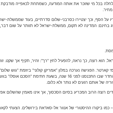
חלה בכל מי שזוכר את אותה המודעה, כשמתחת לכאפייה מודבקת הת
מחיר.
בריו על הסף, וכך יצטיירו כסרבני-שלום סדרתיים, בעוד שממשלת-יש
 בחינם: המדינה לא תקום, ממשלת-ישראל לא תוותר על שום דבר, 
מסת.
 הוא רוצה, כך נראה, להפעיל לחץ "רך": זהיר, תקיף אך שקט. זוהי,
קארטר. הפגישה נערכה במלון "אמריקן קולוני" ביוזמת "גוש שלום",
אני ציינתי בדברי-הפתיחה שהפגישה נערכת באותו החדר שבו התכנסנו לפני 16 
ריה של אותם רגעים לא נותר ולא כלום.
דים רוצה הרוב המכריע בסיום הסכסוך, אך אינו מאמין שהשלום אפ
כמו ביקורו ההיסטורי של אנוור אל-סאדאת בירושלים. הצעתי לקארט