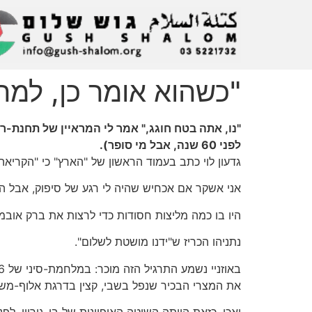
"כשהוא אומר כן, למה 
לפני 60 שנה, אבל מי סופר).
גדעון לוי כתב בעמוד הראשון של "הארץ" כי "הקריא
אני אשקר אם אכחיש שהיה לי רגע של סיפוק, אבל הוא 
היו בו כמה מליצות חסודות כדי לרצות את ברק אובמה
נתניהו הכריז ש"ידנו מושטת לשלום".
את המצרי הבכיר שנפל בשבי, קצין בדרגת אלוף-משנה. 
ואכן, כזאת הייתה השיטה האופיינית של בן-גוריון. ל