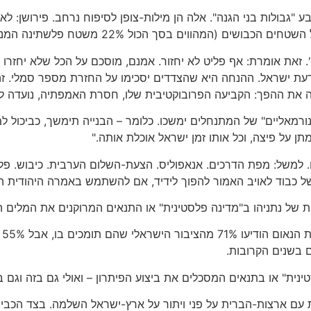
בסך הכול 22% משטח פלשתינה המנדטורית) יהפכו לחלק מישראל.
אל". זאת אומרת: אף פליט לא יחזור. אמנם, מוסכם על הכל שלא יחזרו 
דעת ישראל. ההנחה היא שהצדדים יסכימו על החזרת מספר סמלי. זהו 
שה את ההפך: הקביעה הפרובוקטיבית שלו, חסרת האמפתיה, נועדה לה
ם הנורמאליים" של המתנחלים ימשכו. כלומר – הבנייה תימשך, כביכול 
ן על פיצה, וכל אותו זמן ישראל אוכלת אותה."
. למשל: מפת הדרכים. אנאפוליס. הצעת-השלום הערבית. כיבוש. פלס
של כבוד לאויב האמור להפוך לידיד, אם להשתמש באמרה היהודית ה
ת של נתניהו ב"מדינה פלסטינית" או התנאים המרוקנים את המלים 
תג
ית עם ארצות-הברית על פני ויתור על ארץ-ישראל השלמה. בצד הכביש