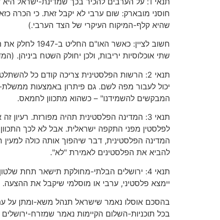
תנאי 1: על הערבים להכיר בכך שמדינת-ישראל ה
חוסני מובארק: שום ערבי לא יקבל זאת. כי הכרה כז
שהיא קלף-המיקוח העיקרי של הצד הערבי.)
חשוב לציין: כא
שתי אוכלוסיות יריבות, ולכן יחולק השטח ביניהן. (המדינה ה"
תנאי 2: הרשות הפלסטינית צריכה קודם כל להש
יכול לעבור מפה לשם. גם פיתרון באמצעות ממשלת-א
המבקשים להשמידנו" – כשהוא מתכוון לחמאס.
תנאי 3: המדינה הפלסטינית תהיה מפורזת. רעיו
לפלסטין מפני התקפה ישראלית. אבל לא לכך התכוון 
המדינה הפלסטינית, דבר שיהפוך אותה כולה למעין ר
להביא את הפלסטינים לאמירת "לא".
תנאי 4: ירושלים הבלתי-מחולקת תישאר תחת ש
יימצא פלסטיני, ערבי או מוסלמי שיקבל את ההצעה.
בהסכם אוסלו נאמר שישראל תנהל משא-ומתן על עתיד
בכל תוכניות-השלום הקיימות נאמר שמזרח-ירושלים ת