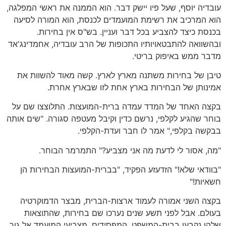
עובדיה יוסף, שעל פיו יישק דבר. הוא הממנה את ראשי המפלגה,
הוא המרכיב את רשימת המועמדים לכנסת, הוא המורה לסיעה
בכנסת כיצד להצביע בכל דבר ועניין. בש"ס אין בחירות.
ובהשוואה להתבטאויותיו התכופות של הרב עובדיה, אחמדינג'אד
מדבר ממש באיפוק בריטי.
טיבן של בחירות משתנה מארץ לארץ. קשה מאוד להשוות את
אמינותן של הבחירות בארץ אחת לזו שבארץ אחרת.
בקצה האחד של המדד עמדה ברית-המועצות. התלוצצו שם על
בוחר שהגיע לקלפי, נרשם כדין וקיבל מעטפה סגורה. "שים אותה
בבקשה בקלפי," אמר לו חבר ועדת-הקלפי.
"מה, אסור לי לדעת מה אני מצביע?" התמרמר הבוחר.
"בוודאי שלא!" הזדעזע הפקיד, "בברית-המועצות הבחירות הן
חשאיות!"
בקצה השני אמורה לעמוד ארצות-הברית, מבצר הדמוקרטיה
בעולם. אבל לפני תשע שנים נערכו שם בחירות, שהתוצאות
שלהן נקבעו בבית-המשפט. המפסידים, מצביעי המועמד אל גור,