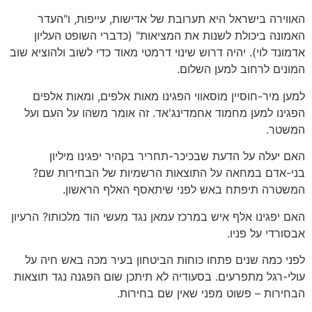
האווירה בישראל היא תערובת של אדישות, עייפות, ו"העדר
האמונה ביכולת לשנות את המציאות" (כדברי השופט העליון
אדמונד לוי). יהיה דרוש שינוי דרמטי מאוד כדי לשוב ולהוציא שוב
המונים לרחוב למען השלום.
למען מיר-חוסיין מוסאווי הפגינו מאות אלפים, ומאות אלפים
הפגינו למען מחמוד אחמדינג'אד. זה אומר משהו על העם ועל
המשטר.
האם יעלה על הדעת שבכיכר-תחריר בקהיר יפגינו מיליון
בני-אדם במחאה על התוצאות הרשמיות של הבחירות שם?
המשטרה תיפתח באש לפני שיתאסף האלף הראשון.
האם יפגינו אלף איש במרכז עמאן נגד מעשי הוד מלכותו? הרעיון
אבסורדי על פניו.
לפני כמה שנים פתחו כוחות הביטחון בעיר מכה באש חיה על
עולי-רגל מתפרעים. בסעודיה לא תיתכן שום הפגנה נגד תוצאות
הבחירות – פשוט מפני שאין שם בחירות.