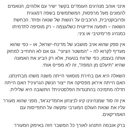
אינני אוהב מנהיגים העומדים בקשר ישיר עם אלוהים, הנואמים
להמונים מעל מרפסות, המשתמשים בשפה דמגוגית
ופרובוקטיבית, הרוכבים על רגשות של שנאה ופחד. הכחשת
השואה – תופעה אידיוטית כשלעצמה – רק מוסיפה לתדמיתו
כמנהיג פרימיטיבי או ציני.
אין ספק שהוא אויב מושבע של מדינת-ישראל, או – כפי שהוא
מעדיף לקרוא לה – "המשטר הציוני". גם אם לא התחייב למחוק
אותה בעצמו, כפי שדווח בטעות, אלא רק הביע את האמונה
שהיא "תיעלם מן המפה", זה לא מפייס אותי.
השאלה היא אם בחירת מוסאווי הייתה משנה משהו מבחינתנו.
האם הייתה איראן מפסיקה את ייצור הנשק הגרעיני? האם הייתה
חדלה מתמיכה בהתנגדות הפלסטינית? התשובה היא שלילית.
אין זה סוד שמנהיגינו קיוו לניצחון אחמדינג'אד, מפני שהוא מעורר
עליו את שנאת העולם המערבי ומקשה על התפייסות עם
האמריקאים.
ברק אובמה התנהג לאורך כל המשבר הזה באיפוק המעורר