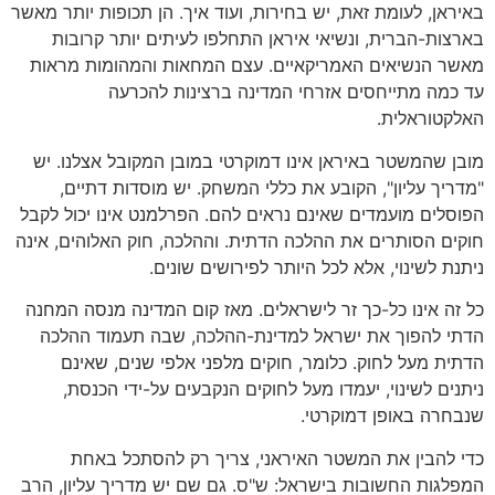
באיראן, לעומת זאת, יש בחירות, ועוד איך. הן תכופות יותר מאשר
בארצות-הברית, ונשיאי איראן התחלפו לעיתים יותר קרובות
מאשר הנשיאים האמריקאיים. עצם המחאות והמהומות מראות
עד כמה מתייחסים אזרחי המדינה ברצינות להכרעה
האלקטוראלית.
מובן שהמשטר באיראן אינו דמוקרטי במובן המקובל אצלנו. יש
"מדריך עליון", הקובע את כללי המשחק. יש מוסדות דתיים,
הפוסלים מועמדים שאינם נראים להם. הפרלמנט אינו יכול לקבל
חוקים הסותרים את ההלכה הדתית. וההלכה, חוק האלוהים, אינה
ניתנת לשינוי, אלא לכל היותר לפירושים שונים.
כל זה אינו כל-כך זר לישראלים. מאז קום המדינה מנסה המחנה
הדתי להפוך את ישראל למדינת-ההלכה, שבה תעמוד ההלכה
הדתית מעל לחוק. כלומר, חוקים מלפני אלפי שנים, שאינם
ניתנים לשינוי, יעמדו מעל לחוקים הנקבעים על-ידי הכנסת,
שנבחרה באופן דמוקרטי.
כדי להבין את המשטר האיראני, צריך רק להסתכל באחת
המפלגות החשובות בישראל: ש"ס. גם שם יש מדריך עליון, הרב