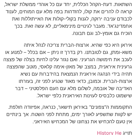
השתאות. דעת-הקהל הכללית, יחד עם כל אוהדי ממשלת ישראל,
קראה לו להרים את קולו, להזדהות בפה מלא עם המוחים, לענוד
לכבודם עניבה ירוקה, לגנות בקולי-קולות את האייתוללות ואת
אחמדינג'אד. מעבר לגינויים מינימאליים, לא עשה זאת. בכך
הוכיח גם אומץ-לב וגם תבונה.
איראן היא כפי שהיא. ארצות-הברית צריכה לנהל איתה
משא-ומתן, גם לטובתנו. רק בדרך זו ניתן – אם בכלל – למנוע או
לעכב את חימושה הגרעיני. ואם נגזר עלינו לחיות בצלה של פצצה
גרעינית איראנית, במצב של מאזן-אימה קלאסי, מוטב שהפצצה
תהיה בידי הנהגה איראנית הנמצאת בהידברות עם נשיא
ארצות-הברית. וכמובן, כדאי מאוד שנגיע לפני זה, בעזרתו
האדיבה של אובמה, לשלום מלא עם העם הפלסטיני – דבר
שישמוט כלבסיס לעוינות האיראנית כלפי ישראל.
התקוממות ה"צפונים" באיראן תישאר, כנראה, אפיזודה חולפת.
יש לקוות שתשפיע לאורך ימים, מתחת לפני השטח. אך בינתיים
אין טעם להכחיש את נצחונו של המכחיש האיראני.
תוייג
History He