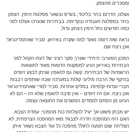
ומנוכרים מהצפון.
אצלנו, הדרום בחר בליכוד, בש"ס ובשאר מפלגות הימין. הצפון
בחר במפלגת העבודה ובקדימה. בבחירות שנערכו אצלנו לפני
כמה חודשים נחל הימין ניצחון גדול.
נראה שזה דומה מאוד למה שקרה באיראן. סביר שאחמדינג'אד
אכן ניצח שם.
המכון המערבי היחידי שערך סקר רציני של דעת-הקהל לפני
הבחירות באיראן הגיע למסקנות הדומות מאוד לתוצאות
הרשמיות של הבחירות. קשה גם להאמין שניתן לבצע זיופים
בהיקף של הרבה מיליוני קולות במערכה שבה שותפים רבבות
חברי ועדות-קלפיות. במלים אחרות: סביר למדי שאחמידינג'אד
אכן ניצח. אם היו זיופים – ואין סיבה להאמין שלא היו – הם לא
הגיעו מן הסתם לממדים המשנים את התוצאה עצמה.
יש מבחן פשוט אך יעיל להצלחת כוח מהפכני: עמדת הצבא.
האם רוח המהפכה חדרה לצבא? מאז המהפכה הצרפתית, לא
הצליחה שום תנועה לחולל מהפכה כל עוד הצבא נשאר איתן