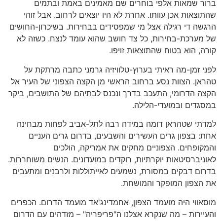
ברור שמאות אלפי בוחרים שם מאמינים באמת ובתמים
שהתוצאות אכן עוותו. אחרת לא היו יוצאים לרחוב. אבל זוהי
הרגשה די רגילה אצל מי שמפסידים בבחירות. בשיכרון-החושים
של מערכת-בחירות, כל צד חושב שהוא עומד לנצח. כשזה לא
קורה, הוא בטוח שהתוצאות זויפו.
לפני זמן-מה ראיתי בערוץ-טלוויזיה גרמני כתבה מרתקת על
טהראן. הצוות נסע ברחוב הראשי מן הקצה הצפוני של העיר אל
הקצה הדרומי, התעכב בדרך ונכנס לבתיהם של התושבים, ביקר
במסגדים ובמועדי-הלילה.
למדתי שטהראן דומה במידה רבה לתל-אביב לפחות מבחינה
אחת: בצפון גרים העשירים והשבעים, בדרום גרים העניים
והמקופחים. הצפוניים מחקים את אמריקה, הולכים
לאוניברסיטאות יוקרתיות, רוקדים במועדונים. הנשים משוחררות.
בדרום דבקים במסורת, נשמעים לאייתוללות ולרבנים ומתעבים
את הצפון המופקר והמושחת.
מוסאווי היה מועמד הצפון, אחמדינג'אד מועמד הדרום. הכפרים
והעיירות – מה שנקרא אצלנו ה"פריפריה" – מזדהים עם הדרום