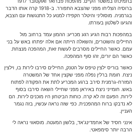
בתמיכתו במשטר הקיים. מהפכות פברואר ואוקטובר 1917
ברוסיה הצליחו מפני שהצבא התפורר. ב-1918 קרה אותו הדבר
בגרמניה. מוסוליני והיטלר הקפידו למנוע כל התנגשות עם הצבא,
והגיעו לשלטון בעזרתו.
במהפכות רבות הגיע רגע מכריע: ההמון עמד ברחוב מול
החיילים והשוטרים, והשאלה הייתה אם אלה יפתחו באש על בני
עמם. כאשר החיילים מסרבים לעשות זאת, המהפכה מנצחת.
כאשר הם יורים, זהו סוף המהפכה.
כאשר בוריס ילצין טיפס על הטנק, החיילים סירבו לירות בו, וילצין
ניצח. חומת ברלין נפלה מפני שקצין אחד של המשטרה
המזרח-גרמנית סירב ברגע המכריע לתת את הפקודה לפתוח
באש. חומייני ניצח באיראן מפני שחיילי השאה סירבו בסוף
לירות. הפעם זה לא קרה. כוחות הביטחון היו מוכנים לירות. הם
לא נדבקו ברוח המהפכנית. כפי שזה נראה עכשיו, בזה נגמר
העניין.
אינני חסיד של אחמדינג'אד, בלשון המעטה. מוסאווי נראה לי
הרבה יותר סימפאטי.