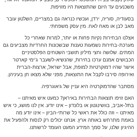
משכנעים עד היום שהתוצאות היו מזויפות.
בסעודיה, סוריה, ירדן, ועכשיו כנראה גם במצריים, השלטון עובר
מאב לבן או מאח לאח. מין עסק משפחתי.
אצלנו הבחירות נקיות פחות או יותר, למרות שאחרי כל
מערכת-בחירות נשמעות טענות שבשכונות החרדיות מצביעים גם
המתים. שלושה וחצי מיליון תושבי השטחים הפלסטיניים
הכבושים אמנם ערכו בחירות, שהנשיא-לשעבר ג'ימי קארטר
אישר שהיו דמוקרטיות למופת, אבל ישראל, ארצות-הברית
ואירופה סירבו לקבל את התוצאות, מפני שלא מצאו חן בעיניהן.
מסתבר שהדמוקרטיה היא עניין של גיאוגרפיה.
האם זויפו תוצאות הבחירות באיראן? כמעט איש מאיתנו –
בתל-אביב, בוושינגטון או בלונדון – אינו יודע. אין לנו מושג, כי איש
מאיתנו – וזה כולל את ראשי כל שרותי-הביון – אינו יודע מה
באמת מתרחש באותה ארץ. אנחנו יכולים רק לנסות ולהפעיל את
ההיגיון שלנו, על סמך המידע המעט העומד לרשותנו.