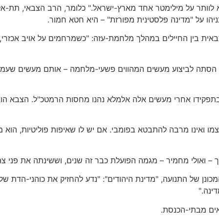
א לוותר על מילימטר אחד מארץ-ישראל." כלומר, הרב הצבאי, תת-
יהו על "מדינה פלסטינית מפורזת" – היא חטא חמור.
אית בין החיילים במהלך מלחמת-עזה: "כשמרחמים על אויב אכזרי, 
כך הסתה לביצוע מעשים המהווים פשעי-מלחמה – אותם מעשים שעמי
תפקידו אחרי מעשים אלה אלמלא נהנו מחסות הרמטכ"ל. הצבא הוא
צמו ואינו מרבה להתבטא בפומבי. אם יש לו שאיפות פוליטיות, הוא
ך – ואולי מחמיר – מגמה הפועלת כבר זה שנים, וששינתה את פני צה
 המכונן של התנועה, "מדינת היהודים": "נדע להחזיק את כוהני-הדת
ינה."
אים מבתי-הכנסת.