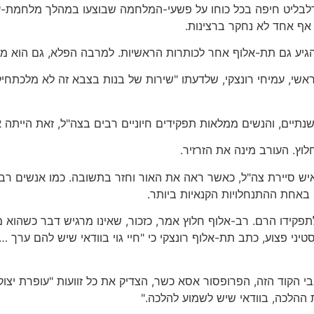
נדלבליט חיפה בכל כוחו על פשעי-המלחמה שבוצעו במהלך מלחמת-ע
 אף אחד לא נחקר ברצינות.
יע גם תת-אלוף אחר לכותרות הראשיות. למרבה הפלא, גם הוא מזוק
אשי, עמיחי רונצקי, שלדעתו "שירות של בנות בצבא זה לא מלכתחיל
שנתיים, והנשים ממלאות תפקידים חיוניים רבים בצה"ל, זאת הייתה
וץ. העורב מינה את הזרזיר.
איש סיירת צה"ל, כאשר ראה את האור וחזר בתשובה. כמו אנשים רב
 באחת ההתנחלויות הקנאיות ביותר.
פקידו הרם. רב-אלוף חלוץ אמר, כזכור, שאינו מרגיש דבר כשהוא 
ני פצוע, כתב תת-אלוף רונצקי כי "חיי גוי בוודאי שיש להם ערך …
אבי הקוד הזה, הפרופסור אסא כשר, הצדיק את כל זוועות "עופרת יצו
 ההלכה, בוודאי שיש לשמוע להלכה."