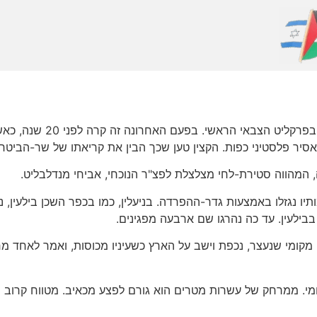
לא בכל יום, ולא בכל עשור
לאסיר פלסטיני כפות. הקצין טען שכך הבין את קריאתו של שר-הביטחו
המהווה סטירת-לחי מצלצלת לפצ"ר הנוכחי, אביחי מנדלבליט.
יו נגזלו באמצעות גדר-ההפרדה. בניעלין, כמו בכפר השכן בילעין, 
בילעין. עד כה נהרגו שם ארבעה מפגינים.
ומי שנעצר, נכפת וישב על הארץ כשעיניו מכוסות, ואמר לאחד מחיילי
גומי. ממרחק של עשרות מטרים הוא גורם לפצע מכאיב. מטווח קרוב הו