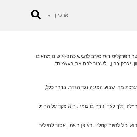
ארכיון
, נוזף בית-המשפט העליון בפרקליט הצבאי הראשי. בפעם האחרונה זה קרה לפני 20 שנה, כאשר הפרקליט דאז סירב להגיש כתב-אישום מתאים
ן, יצחק רבין, "לשבור להם את העצמות".
נערכת מדי שבוע הפגנה נגד הגדר. בדרך כלל,
ו "נלך לצד ונירה בו גומי". הוא פקד על החייל
א יכול להיות קטלני. באופן רשמי, אסור לחיילים