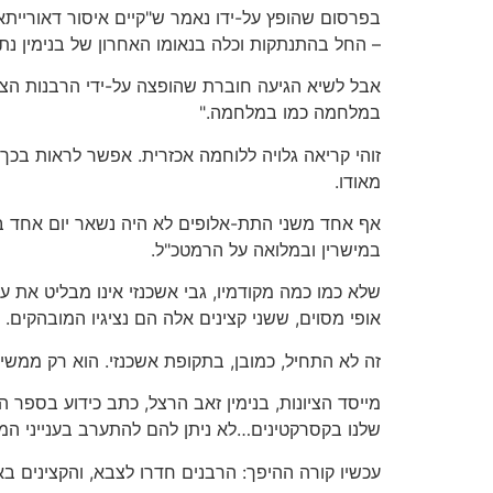
בפרסום שהופץ על-ידו נאמר ש"קיים איסור דאוריית
– החל בהתנתקות וכלה בנאומו האחרון של בנימין נתנ
אבל לשיא הגיעה חוברת שהופצה על-ידי הרבנות הצב
במלחמה כמו במלחמה."
זוהי קריאה גלויה ללוחמה אכזרית. אפשר לראות ב
מאודו.
אף אחד משני התת-אלופים לא היה נשאר יום אחד ב
במישרין ובמלואה על הרמטכ"ל.
שלא כמו כמה מקודמיו, גבי אשכנזי אינו מבליט את ע
אופי מסוים, ששני קצינים אלה הם נציגיו המובהקים.
זה לא התחיל, כמובן, בתקופת אשכנזי. הוא רק ממשי
מייסד הציונות, בנימין זאב הרצל, כתב כידוע בספר
שלנו בקסרקטינים…לא ניתן להם להתערב בענייני המד
עכשיו קורה ההיפך: הרבנים חדרו לצבא, והקצינים ב