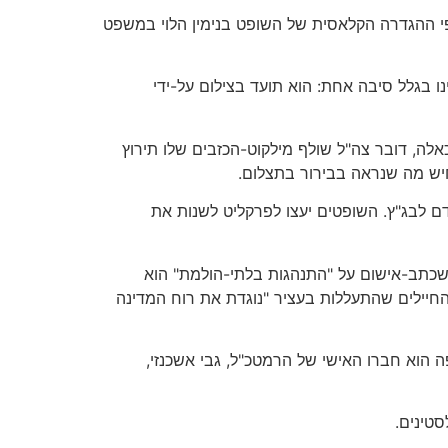
לפי ההגדרה הקלאסית של השופט בנימין הלוי במשפט
ו בגלל סיבה אחת: הוא תועד בצילום על-ידי
לה, דובר צה"ל שולף מילקוט-הכזבים שלו תירוץ
חיש מה שנראה בבירור בתצלום.
דם לבג"ץ. השופטים יעצו לפרקליט לשנות את
שכתב-אישום על "התנהגות בלתי-הולמת" הוא
והחיילים שהתעללות בעציר "נוגדת את רוח המדינה
 הוא חברו האישי של הרמטכ"ל, גבי אשכנזי,
טינים.