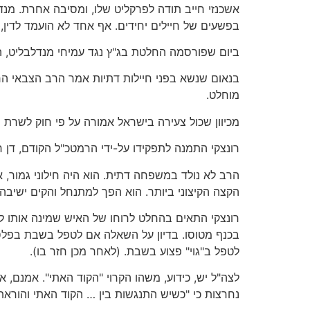
אשכנזי חייב תודה לפרקליט שלו, ומסיבה אחרת. מ
בפשעים של חיילים יחידים. אף אחד לא הועמד לדין,
ביום שפורסמה החלטת בג"ץ נגד עמיחי מנדלבליט, הג
בנאום שנשא בפני חיילות דתיות אמר הרב הצבאי הר
מוחלט.
מכיוון שכול צעירה בישראל אמורה על פי חוק לשרת 
רונצקי התמנה לתפקידו על-ידי הרמטכ"ל הקודם, דן חל
הרב לא נולד במשפחה דתית. הוא היה חילוני גמור, 
הקצה הקיצוני ביותר. הוא הפך למתנחל והקים ישיבה
רונצקי התאים בהחלט לרוחו של האיש שמינה אותו לת
בכנף מטוסו. בדיון על השאלה אם לטפל בשבת בפלסטי
לטפל ב"גוי" פצוע בשבת. (לאחר מכן חזר בו).
לצה"ל יש, כידוע, משהו הקרוי "הקוד האתי". אמנם, 
נחרצות כי "כשיש התנגשות בין … הקוד האתי והוראת