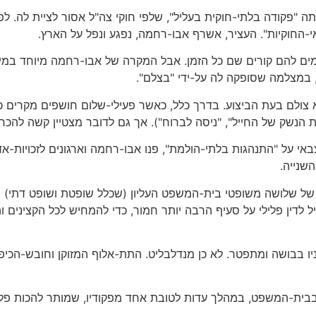
יתה "פקודה בלתי-חוקית בעליל", שלפי חוקי צה"ל אסור לציית לה. 
-החוקיות". העציר, אשרף אבו-רחמה, נפגע ונפל על הארץ.
ודומים להם קורים שם כל הזמן. אבל המקרה של אבו-רחמה מיוחד במינ
מצלמה שסופקה לה על-ידי "בצלם".
 צולם בעת הביצוע. בדרך כלל, כאשר פעילי-שלום חושפים מקרים כא
ת הנשק של החייל", "ניסה לברוח"). אך גם לדובר מצטיין קשה להכ
באי על "התנהגות בלתי-הולמת", פנו אבו-רחמה וארגונים לזכויות-א
שנייה.
של שלושה משופטי בית-המשפט העליון (שכלל שופטת ושופט דתי) 
 לדין פלילי על סעיף הרבה יותר חמור, כדי להמחיש לכל הקצינים 
 בבושה ומתפטר. לא כן מנדלבליט. התת-אלוף המזוקן וחובש-הכיפה
בבית-המשפט, במהלך עדות לטובת אחד מפקודיו, שמותר להכות פלס