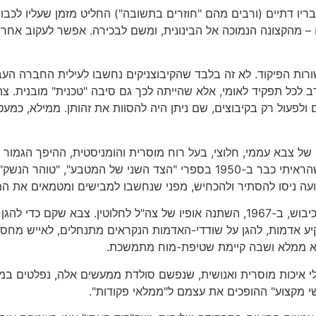
יו דתיים (ורבים מהם "חוזרים בתשובה") החליט מזמן שעליו לכב
– מהקצונה הנמוכה אל הבינונית, ומשם לבכירה. אפשר לעקוב אחר
שורות הפיקוד. לא זה בלבד שהקיבוצניקים נחשבו לעילית החברה ה
דב לכל תפקיד לאומי, אלא שהייתה לכך גם סיבה "טכנית" מובנית. צ
ם ולפעול רק בקיבוצים, שם ניתן היה להסוות את זהותן. ממילא, כ
ל צבא עממי, חלוצי, בעל רוח מוסרית והומניסטית, ההיפך הגמור מצ
אך האידיאל היה חשוב, כיעד שיש לשאוף אליו. כפי שהראיתי כבר ב-1950 בספרי
ועה ניסו להסתיר ולהכחיש, מפני שנחשבו למבישים ומטמאים את ה
מכל זה לא נשאר דבר, מלבד מליצות. מאז ראשית הכיבוש, ב-1967, השתנה אופיו של צה
ע אדמות, להגן על שודדי-האדמות הנקראים מתנחלים, לאייש מחסומ
וא ממלא ושבה קיימת שטיפת-מוח מתמשכת.
י איכות מוסרית ואנושית, שנפשם סולדת ממעשים אלה, נפלטים במ
י מקצוע" ההופכים את עצמם ל"ממלאי פקודות".