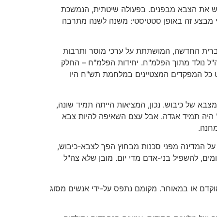
וש את הצבא מבפנים. בפעולה שיטתית, הנמשכת
י מבצע זה באופן סטטיסטי: משנה לשנה מתרבה
עברית החדשה, המושתתת על ערכי מוסר ותרבות
ה"ל נולד מתוך הפלמ"ח. יחידות הפלמ"ח – החלק
מעט כל המפקדים המצטיינים במלחמת תש"ח היו
בא של כיבוש. נכון, המציאות הייתה תמיד שונה,
 "הצד השני של המטבע", "טוהר הנשק" היה תמיד אגדה. אבל עצם השאיפה להיות צבא
מחנה.
"ל לחלוטין. צבא שקם כדי להגן על המדינה מפני סכנות מבחוץ הפך לצבא-כיבוש,
ים, להשפיל בני-אדם מדי יום. מובן שלא צה"ל
וקדם או במאוחר. מקומם נתפס על-ידי אנשים מסוג