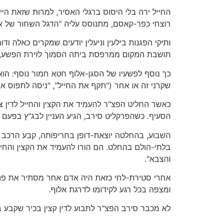
החייל ירה בלי היסוס ברגלי האסיר, למרות שזאת הי
רוצחי כפר-קאסם, מתנוסס עליה "הדגל השחור של אי
ותיקי הפגנות בילעין וניעלין יודעים שמקרים כאלה 
תושבת המקום ממרפסת ביתה הסמוך לזירת הפשע, ב
כך נוסף לפשעיו של הסגן-אלוף חטא חמור נוסף: הוא
שקרני זה או אחר ("תקף את החייל", "ניסה לתפוס א
כאשר החליט הפצ"ר להעמיד את הקצין והחייל לדין צ
הסעיף. כשהפרקליט סירב, הגיע העניין לבג"ץ בפעם ה
השבוע, בהחלטה יוצאת-דופן בחריפותה, קבע הרכב 
בלתי-הולם בהחלט. הם הורו להעמיד את הקצין והחייל
והצבא".
אחרי סטירת-לחי כזאת היה אדם אחר מסתיר את פניו
ומצפה בכל רגע לקידומו לדרגת אלוף.
לא מכבר סירב הפצ"ר לתבוע לדין קצין בכיר שקבע 