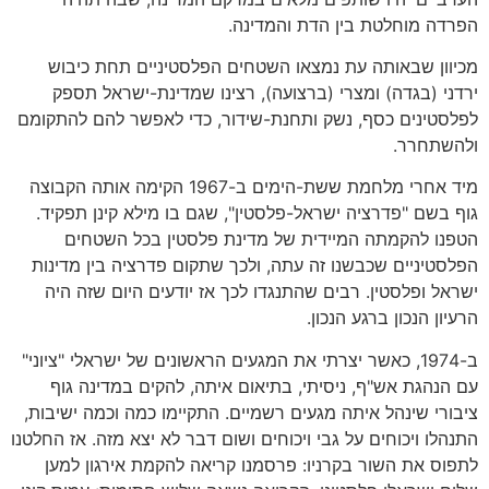
הפרדה מוחלטת בין הדת והמדינה.
מכיוון שבאותה עת נמצאו השטחים הפלסטיניים תחת כיבוש
ירדני (בגדה) ומצרי (ברצועה), רצינו שמדינת-ישראל תספק
לפלסטינים כסף, נשק ותחנת-שידור, כדי לאפשר להם להתקומם
ולהשתחרר.
מיד אחרי מלחמת ששת-הימים ב-1967 הקימה אותה הקבוצה
גוף בשם "פדרציה ישראל-פלסטין", שגם בו מילא קינן תפקיד.
הטפנו להקמתה המיידית של מדינת פלסטין בכל השטחים
הפלסטיניים שכבשנו זה עתה, ולכך שתקום פדרציה בין מדינות
ישראל ופלסטין. רבים שהתנגדו לכך אז יודעים היום שזה היה
הרעיון הנכון ברגע הנכון.
ב-1974, כאשר יצרתי את המגעים הראשונים של ישראלי "ציוני"
עם הנהגת אש"ף, ניסיתי, בתיאום איתה, להקים במדינה גוף
ציבורי שינהל איתה מגעים רשמיים. התקיימו כמה וכמה ישיבות,
התנהלו ויכוחים על גבי ויכוחים ושום דבר לא יצא מזה. אז החלטנו
לתפוס את השור בקרניו: פרסמנו קריאה להקמת אירגון למען