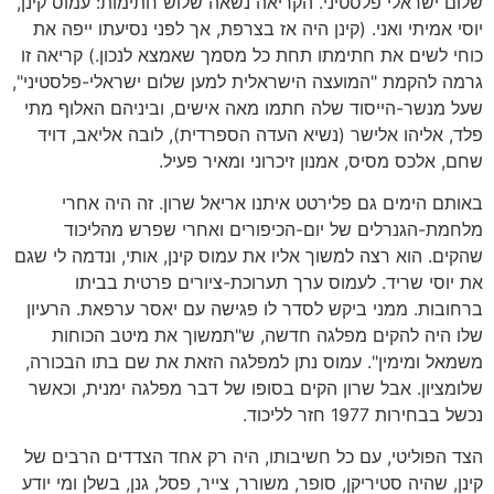
שלום ישראלי פלסטיני. הקריאה נשאה שלוש חתימות: עמוס קינן,
יוסי אמיתי ואני. (קינן היה אז בצרפת, אך לפני נסיעתו ייפה את
כוחי לשים את חתימתו תחת כל מסמך שאמצא לנכון.) קריאה זו
גרמה להקמת "המועצה הישראלית למען שלום ישראלי-פלסטיני",
שעל מנשר-הייסוד שלה חתמו מאה אישים, וביניהם האלוף מתי
פלד, אליהו אלישר (נשיא העדה הספרדית), לובה אליאב, דויד
שחם, אלכס מסיס, אמנון זיכרוני ומאיר פעיל.
באותם הימים גם פלירטט איתנו אריאל שרון. זה היה אחרי
מלחמת-הגנרלים של יום-הכיפורים ואחרי שפרש מהליכוד
שהקים. הוא רצה למשוך אליו את עמוס קינן, אותי, ונדמה לי שגם
את יוסי שריד. לעמוס ערך תערוכת-ציורים פרטית בביתו
ברחובות. ממני ביקש לסדר לו פגישה עם יאסר ערפאת. הרעיון
שלו היה להקים מפלגה חדשה, ש"תמשוך את מיטב הכוחות
משמאל ומימין". עמוס נתן למפלגה הזאת את שם בתו הבכורה,
שלומציון. אבל שרון הקים בסופו של דבר מפלגה ימנית, וכאשר
נכשל בבחירות 1977 חזר לליכוד.
הצד הפוליטי, עם כל חשיבותו, היה רק אחד הצדדים הרבים של
קינן, שהיה סטיריקן, סופר, משורר, צייר, פסל, גנן, בשלן ומי יודע