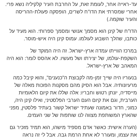
עד-ראייה אחר, לעומת זאת, על החרבת העיר קלקיליה נשא פרי.
אחרי שמסרתי את הדו"ח לשרים, הופסקה פעולת-ההריסה
והעיר שוקמה.)
הדו"ח של קינן הוא מסמך אנושי ומסמך ספרותי. הוא מעיד על
כותבו, שהלך השבוע לעולמו. עמוס קינן היה איש-מוסר.
במרכז הווייתו עמדה ארץ-ישראל. זה היה המוקד של
השקפת-עולמו, של יצירתו ושל מעשיו. לא אהסס לומר: הוא היה
המאהב של ארץ-ישראל.
בנעוריו היה שייך זמן-מה לקבוצת ה"כנענים", והוא קיבל כמה
מרעיונותיה. אבל הוא הסיק מהם מסקנות הפוכות מאלה של
מייסדיה, יונתן רטוש וחבריו: אלה שללו את קיום הלאומיות
הערבית, וגם את קיום העם הערבי הפלסטיני, ואילו קינן היה,
כמוני, חדור באמונה שעתיד ישראל קשור בעתיד פלסטין, מפני
שהארץ המשותפת מצווה לנו שותפות של שני העמים.
(הערה אישית: כאשר אדם מספיד מישהו, הוא תמיד מזכיר גם
את עצמו, ומעורר לא אחת הרמת גבה. אבל לי זה נראה