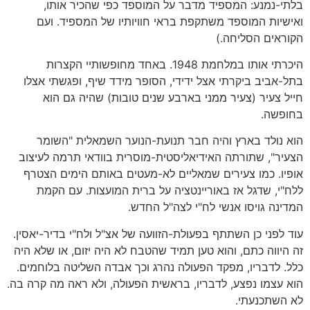
בלתי-נמנע: המספיד מדבר על המוספד כפי שהכיר אותו,
ואישיות המוספד משתקפת בראי חוויותיו של המספיד. ועם
הקוראים הסליחה.)
היכרתי אותו במלחמת 1948. באחד מחופשותיי הקצרות
בתל-אביב ביקרתי אצל ידידי, הסופר מידד שיף, ופגשתי אצלו
חייל צעיר (צעיר ממני בארבע שנים טובות) שהיה גם הוא
בחופשה.
הוא נולד בארץ והיה חבר תנועת-הנוער השמאלית "השומר
הצעיר", שתורתה האידיאליסטית-מוסרית בוודאי תרמה לעיצוב
אופיו. כמו צעירים שמאליים לא-מעטים באותם הימים הצטרף
ללח"י, שדגל אז באוריינטציה על ברית המועצות. עם הקמת
המדינה גויסו אנשי לח"י לצה"ל החדש.
עוד לפני כן השתתף בפעולת-הזוועה של אצ"ל ולח"י בדיר-יאסין.
זה היווה כתם, והוא טען תמיד שהטבח לא היה יזום, או שלא היה
כלל. לדבריו, מפקד הפעולה נהרג וכך אבדה השליטה בלוחמים.
הוא עצמו נפצע, לדבריו, בראשית הפעולה, ולא ראה מה קרה בה.
לא השתכנעתי.