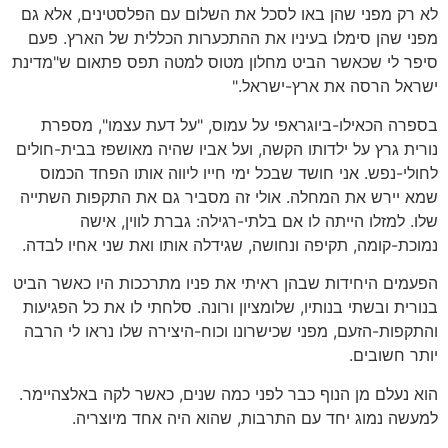
לא רק מפני שהן באו לסכל את השלום עם הפלסטינים, אלא גם
מפני שהן סימלו בעיניו את ההתכערות הכללית של הארץ. פעם
סיפר לי שכאשר הביט מחלון מטוס למטה תפס פתאום ש"מדינת
ישראל הרסה את ארץ-ישראל."
בספרה הכאילו-ביוגראפי על עמוס, "על דעת עצמו", מספרת
נורית גרץ על ילדותו הקשה, ועל אביו שהיה מאושפז בבית-חולים
לחולי-נפש. אני חושד שבכל ימי חייו ליווה אותו הפחד הכמוס
שמא יירש את המחלה. אולי זה מסביר גם את התקפות השתייה
שלו. למזלו הייתה לו אם בלתי-רגילה: גברת לווין, אישה
נמוכת-קומה, תקיפה ונחושה, שגידלה אותו ואת שני אחיו לבדה.
הפעמים היחידות שבהן ראיתי את פניו מתרככות היו כאשר הביט
בנורית ובשתי בנותיו, שלומציון ורונה. סלחתי לו את כל הפגיעות
והתקפות-הזעם, מפני שכישרונו וכוח-היצירה שלו נראו לי הרבה
יותר חשובים.
הוא נעלם מן הנוף כבר לפני כמה שנים, כאשר לקה באלצהיימר.
למעשה נמוג יחד עם התרבות, שהוא היה אחד מיוצריה.