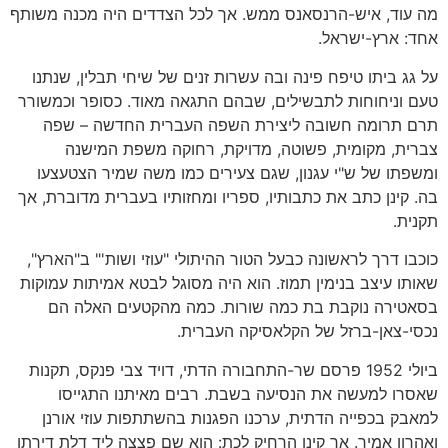
מה עוד, איש-הרנסאנס ממש. אך לכל הצדדים היה מכנה משותף
אחד: ארץ-ישראל.
על גג ביתו טיפח פינה ובה עשרות זנים של שיחי תבלין, שנתנו
טעם וניחוחות לתבשילים, שבהם התגאה מאוד. כסופר וכמשורר
תרם תרומה חשובה ליצירת השפה העברית החדשה – שפה
צברית, מקומית, פשוטה, מדויקת, רחוקה משפת המישנה
ומשפתו של ש"י עגנון, שגם צעירים כמו משה שמיר הצטעצעו
בה. קינן כתב את כתבותיו, ספריו ומחזותיו בעברית מדוברת, אך
תקנית.
כוכבו דרך לראשונה כבעל הטור ההיתולי "עוזי ושות'" ב"הארץ",
שאותו עיצב בנימין תמוז. הוא היה מסוגל לבטא אמיתות עמוקות
בסאטירה נוקבת בת כמה שורות. כמה מהקטעים האלה הם
נכסי-צאן-ברזל של הקלאסיקה העברית.
ביולי 1952 פרסם שר-התחבורה הדתי, דויד צבי פנקס, תקנות
שאסרו למעשה את הנסיעה בשבת. רבים מאיתנו התגייסו
למאבק בכפייה הדתית, ערכנו הפגנות בהשתתפות עוזי אורנן
ואהרון אמיר. אך קינן הרחיק לכת: הוא שם פצצה ליד דלת דירתו