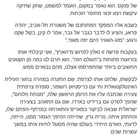
של פנקס. הוא נאסר במקום, הועמד למשפט, שתק שתיקה
עיקשת ויצא זכאי מחוסר הוכחות.
כשבא אליו המפקד המתוחכם של משטרת תל-אביב, יהודה
פראג, והציע לו לדבר כגבר אל גבר, אמר לו קינן, בקול שקט
ורגוע: "מזג-האוויר היום יפה מאוד."
בעקבות פרשה זו נאלץ לפרוש מ"הארץ", ואני קיבלתי אותו
בזרועות פתוחות ב"העולם הזה". הוא תרם לנו כמה מן הקטעים
החשובים ביותר שהתפרסמו אצלנו, מהם נבואיים ממש.
לבקשתו, שלחנו אותו לצרפת. שם התערה במהרה בחוגי העילית
האינטלקטואלית וחי עם כריסטיאן רושפור, סופרת צרפתית
צעירה שכתבה עליו את הרומן הראשון שלה, "מנוחת הלוחם",
שהפך לסרט עם בריז'יט בארדו. שם גם התאהב בצעירה
ישראלית שבאה לביקור בפאריס והתארחה במרתף-הפחם שלו,
והתחתן איתה. נורית גרץ, שהייתה ההיפך הגמור ממנו, הייתה,
לדעתי, האדם היחידי בעולם שהיה מסוגל לחיות איתו במשך
עשרות שנים.