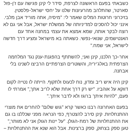
כשבאתי בפעם הראשונה לצרפת, סידר לי קינן פגישה עם ז'ן-פול
סארטר, שהתלהב מהרעיונות שלנו על יחסי ישראל-פלסטין.
בזיכרוני חרוטות המלים שאמר לי: "מיסיה, אתה מוריד אבן מלבי.
אינני יכול להסכים למדיניותה של ממשלת ישראל, אבל אני גם לא
רוצה לבקר אותה, שמא אמצא את עצמי במחנה אחד עם
האנטישמים, שנואי-נפשי. כשאתה בא מישראל ומציע דרך חדשה
לישראל, אני שמח."
אחר-כך הלכנו, קינן ואני, להשתתף בהפגנת-ענק נגד המלחמה
הצרפתית באלג'יריה, והשוטרים הצרפתיים הרביצו לשנינו בלי
אבחנה.
קינן היה איש ריב ומדון, נוח לכעוס ולתקוף. הייתה לו נטייה לקום
דווקא על אוהביו. "יש רק דרך אחת שלא לריב אתך," אמרתי לו
פעם, "להיות איתך ברוגז ולא לדבר איתך."
בפעם האחרונה רבנו כאשר קרא "גוש שלום" להחרים את מוצרי
ההתנחלויות. קינן סירב להצטרף, כפי הנראה מפני שכללנו בו גם
את ההתנחלויות של רמת-הגולן. "על יינות הגולן אני לא מוותר,"
טען ספק בצחוק, ספק ברצינות. אבל הוא שנא את ההתנחלויות –