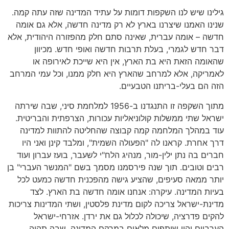
גילינו שיש לנו השקפות דומות על עתיד המדינה שזה עתה קמה.
שנינו האמנו שיצרנו בארץ לא רק מדינה חדשה, אלא גם אומה
חדשה – אומה עברית, שאינה סתם חלק מהפזורה היהודית, אלא
דבר חדש לגמרי, בעלת תרבות חדשה ואופי חדש. מכיוון
שהאומה הזאת היא בת הארץ, אין היא שייכת לאירופה או
לאמריקה, אלא למרחב שהארץ היא חלק ממנו, וכל עמי המרחב
הזה הם בעלי-בריתנו הטבעיים.
מתוך השקפה זו התנגדנו ב-1956 למלחמת סיני, שבה שירתה
ישראל שתי ממשלות קולוניאליות עכורות, הצרפתית והבריטית.
עוד במהלך המלחמה קמה קבוצה שהחליטה להתוות למדינה
דרך אחרת. קראנו לה "הפעולה השמית", ומלבד קינן ואני היו
חברים בה נתן ילין-מור, מנהיג הלח"י לשעבר, בועז עברון ועוד
רבים וטובים. תוך שנה פירסמנו מסמך בשם "המנשר העברי" בן
יותר ממאה סעיפים, שהציע גישה מהפכנית חדשה כמעט לכל
בעיות המדינה. עיקרה: אנחנו אומה חדשה בת הארץ. לצד
מדינת-ישראל צריכה לקום מדינת פלסטין, ושתי המדינות צריכות
להקים פדרציה, שיכולה לכלול גם את ירדן. אזרחי-ישראל
הערביים יהיו שותפים מלאים במרקם המדינה, שבה תהיה