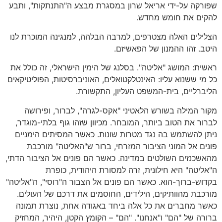
שפורקה על-ידי אריאל שרון במסגרת מבצע ה"התנתקות", ותבע
להקים את חומש מחדש.
הצלילים האלה מצטרפים, למרבה הבלהה, למנגינה המוכרת לנו
היטב. זהו ההמנון של הפאשיזם.
ראשית: המושג "אליטה". בסלנג של הימין הישראלי, זה כולל את
כל מי ששנוא עליו: האינטלקטואלים, האוניברסיטות, הפוליטיקאים
הליברליים, בית-המשפט העליון, התקשורת.
מקור המילה בשורש הלאטיני "אקס-לגרה", לברור, ופירושה
לברור את הטוב ביותר, המובחר. מכיוון שזהו גוף בלתי-מוגדר,
ניתן להשתמש בה נגד מטרות שונות. כאשר המסיתים הימניים
פונים אל המוני הציבור המזרחי, ברור ש"האליטה" מורכבת
מהאשכנזים השולטים במדינה. כאשר הם פונים אל הציבור הדתי,
ה"אליטה" היא חילונית, זרה למסורת היהודית, כופרת
בקדוש-ברוך-הוא. כאשר הם פונים אל הצבור ה"רוסי", ה"אליטה"
מורכבת מהוותיקים, הילידים, החוסמים את דרכם של העולים.
כאשר מחברים את כל אלה ביחד באגודה אחת, נוצרת תמונה
ברורה של "הם" ו"אנחנו". "הם" – הקומץ הקטן, היהיר, המחזיק