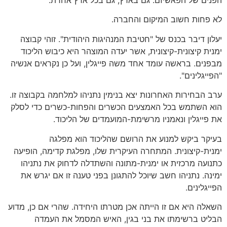
הפנים של הפאשיזם. גם בארץ, גם בכל ארץ אחרת.
לא פחות חשוב המיקום והחברה.
יעלון דיבר בכנס של "חטיבת המנהיגות היהודית". זוהי קבוצה
ימנית קיצונית-קיצונית, אשר יעדה המוצהר היא כיבוש הליכוד
מבפנים. בראשה עומד אחד משה פייגלין, ועל כן נקראים אנשיה
"הפייגלינים".
ערב הבחירות האחרונות יצא בנימין נתניהו למלחמה בקבוצה זו.
הוא השתמש בכל האמצעים הכשרים והפחות-כשרים כדי לסלק
את פייגלין ונאמניו מרשימת-המועמדים של הליכוד.
בעיקר ביקש למנוע את הרושם שהליכוד הוא מפלגה
ימנית-קיצונית. המתחרה העיקרית שלו, מפלגת קדימה, הופיעה
כתנועה מרכזית או ימנית-מתונה והשתדלה לדחוק את נתניהו
ימינה. נתניהו חשב שיוכל להתגונן בפני טענה זו אם יגרש את
הפייגלינים.
השאלה היא אם זו הייתה אכן מטרתו היחידה. שהרי אם כן, מדוע
הבליט ברשימתו את בני בגין, האיש המסמל את העמדה