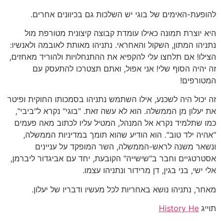
להופעת-האימים של בוגי יש השלכות גם בכיוונים אחרים.
היא יוצרת תמונה כאילו עומדת קבוצה קיצונית מטורפת מול
נתניהו המתון, השקול והאחראי. נתניהו מאותת לאובמה ולאנשיו:
הצילו! אם תלחצו עלי להקפיא את ההתנחלויות ולהוריד מאחזים,
זה יהיה הסוף שלי! אני אפול, ואתם תצטרכו להתעסק עם
המטורפים!
זה יכול היה לשכנע, אילו השתמש נתניהו בסמכותו החוקית ופיטר
את יעלון מן הממשלה. הוא לא עשה זאת. "בוגי" נקרא ל"ביבי",
כמו שתלמיד נקרא אל המנהל, המטיל עליו לכתוב מאה פעמים
"אהיה ילד טוב". הוא הודיע שהוא תומך במדיניות הממשלה,
ונשאר משנה לראש-הממשלה, השר המופקד על עניינים
אסטרטגיים וחבר ב"שישייה" הקובעת, יחד עם אביגדור ליברמן,
אלי ישי, בני בגין, דן מרידור ונתניהו עצמו.
מאחר, נתניהו נושא באחריות לכל מעשיו ודבריו של יעלון.
תוייג
History He