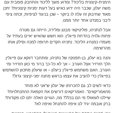
הימנית-קיצונית בליכוד? ומדוע משך לליכוד והתחבק פומבית עם
משה יעלון, שכבר היה ידוע כאיש בעל דעות ימניות קיצוניות? יתכן
מאוד שחיבוק זה עלה לו ביוקר – שכן בניגוד לציפיות, זכתה ציפי
ליבני במנדט אחד יותר ממנו.
אבל לנתניהו, פוליטיקאי מבטן ומלידה, הייתה גם מטרה
פחות-גלויה בהדחת פייגלין. הוא חשש שהאיש יאיים בעתיד על
מעמדו כמנהיג הליכוד. נתניהו הקדים תרופה למכה וסילק אותו
מהרשימה.
והנה בא יעלון, בן-תפנוקיו של נתניהו, ומתחבר דווקא עם פייגלין.
הלך הזרזיר אצל העורב – אך לא כל-כך ברור מי כאן הזרזיר ומי
העורב. האם משתמש פייגלין ביעלון – או שיעלון מתכוון להשתמש
בפייגלין כדי להציב את עצמו בראש מחנה ימני-קיצוני גדול?
כדאי לשים לב גם להכרזתו של יעלון ש"אני לא פוחד
מהאמריקאים". האמריקאים דורשים את הקפאת ההתנחלויות?
שיילכו לעזאזל! מי הם בכלל? מה, הגויים האלה יתנו לנו פקודות?
ברק אובמה יגיד לנו איפה להתנחל ואיפה לא?