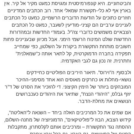
והביטחוניים. היא קונפורמיסטית ומגויסת כמעט מקיר אל קיר. אין
בארץ אף לא כלי-תקשורת שמאלי אחד. רוב הכתבים המדיניים
חוזרים כתוכים על הודעות הדוברים הרשמיים, כמעט כל הכתבים
לעניינים ערביים הם קציני-מודיעין לשעבר, כמעט כל הכתבים
הצבאיים משמשים כדוברי צה"ל. בעמודי החדשות ובמהדורות
החדשות שולט המינוח הרשמי הימני. אבל מכיוון שבעניינים פחות
חשובים מותחת התקשורת ביקורת על השלטון, כפי שמחייב
תפקידה בחברה הדמוקרטית, קל לתאר אותה כ"שמאלנית"
וחתרנית. זה נכון גם לגבי האקדמיה.
ולבסוף: ה"וירוס". תיאור היריבים הפוליטיים כחיידקים
נושאי-מחלות או כחרקים מאוסים הוא אחד מסימני-ההיכר
המובהקים ביותר של הימין הקיצוני. די להזכיר את הסרט של ד"ר
יוזף גבלס, "היהודי הנצח", שתיאר את היהודים כעכברושים
הנושאים את מחלת-הדבר.
אם שמים את כל המרכיבים האלה ביחד – השנאה ל"האליטה",
קידוש הצבא, הבוז ל"פוליטיקאים", הדמוניזציה של מחנה-השלום,
ההסתה נגד התקשורת – ומרכיבים אותם לקלסתרון, מתקבלות