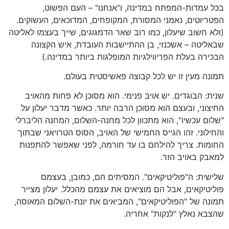
בכל עמדות-המפתח במדינה, ו"אנחנו" – העם הפשוט,
הפטריוטים, נאמני המסורת, המקופחים, המדוכאים, העשוקים.
(ולא חשוב שיעלון, כמו רוב שאר הדמגוגים, שייך בעצמו לאליטה
שבאליטה – אשכנזי, בן ההתיישבות העובדת, איש הקצונה
הבכירה בעלת הפריווילגיות המופלגות ביותר במדינה.)
תמונה מעין זו יש לכל קבוצה פאשיסטית בעולם.
שנית: הבוגדים. יש אויב פנימי. הוא מסוכן לא פחות מהאויב
החיצוני, ובעצם הוא מסוכן הרבה יותר. כאשר מדבר יעלון על
"שלום עכשיו", הוא מתכוון לכל מחנה-השלום, המחנה הליברלי
והחילוני. זהו הגייס החמישי של האויב, הסוס הטרויאני שבתוך
החומות. צריך להילחם בו עד חורמה, לפני שאפשר להתפנות
למאבק באויב הזר.
שלישית: ה"פוליטיקאים". המסיתים הם, כמובן, בעצמם
פוליטיקאים, אבל הם מוציאים את עצמם מהכלל. יעלון מצייר
תמונה של "הפוליטיקאים", המביאים את יונת-השלום המאוסה,
שהצבא נאלץ "לנקות" אחריה.