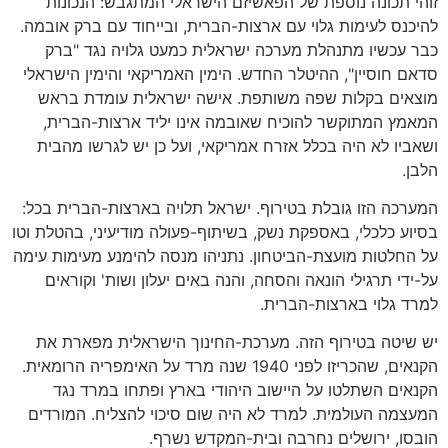
זוהי תכונה נוספת של הפאשיזם הישראלי המתגבש: הנכונות
להיכנס לעימות גלוי עם ארצות-הברית, ובייחוד עם ברק אובמה.
כבר עכשיו מתנהלת מערכה ישראלית כמעט גלויה נגד "ברק
סדאם חוסיין", ההיטלר החדש. הימין האמריקאי והימין הישראלי
מוצאים בקלות שפה משותפת. אישה ישראלית עומדת בראש
המאמץ המתוקשר להוכיח שאובמה אינו יליד ארצות-הברית,
ושאביו לא היה בכלל אזרח אמריקאי, ועל כן יש לגרשו מהבית
הלבן.
המערכה הזו גובלת בטירוף. ישראל תלויה בארצות-הברית בכל:
בסיוע כלכלי, באספקת נשק, בשיתוף-פעולה מודיעיני, בהטלת וטו
על החלטות מועצת-הביטחון. נתניהו מנסה להימנע מעימות עימה
על-ידי תרגילי הונאה והסחה, והנה באים יעלון ושות' וקוראים
למרד גלוי בארצות-הברית.
יש שיטה בטירוף הזה. מערכת-החינוך הישראלית מפארת את
הקנאים, שהכריזו לפני 1940 שנה מרד על האימפריה הרומאית.
הקנאים השתלטו על היישוב היהודי בארץ ופתחו במרד נגד
המעצמה העולמית. למרד לא היה שום סיכוי להצליח. המורדים
הובסו, ירושלים נחרבה ובית-המקדש נשרף.