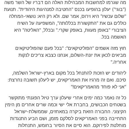
מה שגרמו למחשבות המבהילות האלה הם דבריו של השר משה
("בוגי") יעלון בהופיעו בכנס "החטיבה למנהיגות היהודית". תנועת
"שלום עכשיו" היא וירוס, אמר שם. ולא רק היא: נושאי-המחלה
כוללים גם את "התקשורת בכללותה", המשפיעה על השיח
הציבורי "באופן מעוות, באופק שקרי." ובכלל, "האליטה" היא
האשמה בכל.
חוץ מזה אשמים "הפוליטיקאים": "בכל פעם שהפוליטיקאים
מביאים לכאן את יונת-השלום, אנחנו כצבא צריכים לנקות
אחריה."
ליהודים יש הזכות להתנחל בכל מקום בארץ-ישראל השלמה,
סיכם. ואם זה מרגיז את האמריקאים, יש ליעלון תשובה נחרצת:
"אני לא פוחד מהאמריקאים!"
כל זה נאמר כמה ימים אחרי שיעלון ערך טיול הפגנתי מתוקשר
בשטחים הכבושים, בחברת אלי ישי וכמה שרים אחרים מן הימין
הקיצוני. החבורה הזאת ביקרה במאחזים, שממשלת-ישראל
התחייבה בפני האמריקאים לסלקם מזמן, ושם הביע התנגדות
מוחלטת לפירוקם. הוא סיים את הסיור בחומש, התנחלות