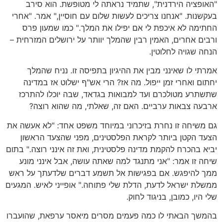
"האופציה הירדנית", שתמיד נראתה לי מטופשת. הוא סירב
בעקשנות. "אנחנו צריכים לעשות שלום עם חוסיין," אמר. "אחרי
החתימה לא איכפת לי אם יפילו את המלך." כמו שמעון פרס
ורבים אחרים, האמין רבין שהמלך יוותר על ירושלים המזרחית –
הנחה שגויה לחלוטין.
אמרתי לו שאינני מבין את ההיגיון בתפיסה זו. נניח שהמלך
יחתום ואחרי זמן ייפול. מה אז? הרי אש"ף ישלוט אז במדינה
שתשתרע מטולכרם ועד למבואות בגדאד, שבה יוכלו להתרכז
ארבעה צבאות ערביים. האם זה, שאלתי, מה שהוא רוצה?
גם משיחה זו נחרת בזיכרוני במיוחד משפט אחד: "לא אעשה את
הצעד הקטן ביותר לקראת הפלסטינים, מפני שהצעד הראשון
יביא בהכרח להקמת מדינה פלסטינית, ואת זה אינני רוצה." בתום
שיחה זו אמר: "אני מתנגד למה שאתה עושה, אבל אינני מונע
ממך להיפגש. אם בפגישות אל תשמע דברים שלדעתך על ראש
ממשלת ישראל לדעת, הדלת שלי פתוחה." אופייני לאיש. המגעים
שלי היו, כמובן, בניגוד לחוק.
בהמשך הבאתי לו כמה פעמים מסרים מיאסר ערפאת, שהועברו