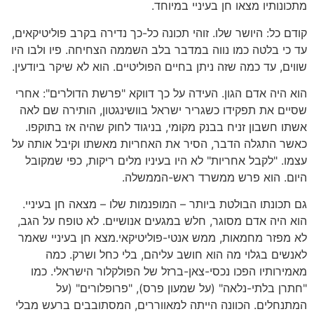
מתכונותיו מצאו חן בעיניי במיוחד.
קודם כל: היושר שלו. זוהי תכונה כל-כך נדירה בקרב פוליטיקאים,
עד כי בלטה כמו נווה במדבר בלב השממה הצחיחה. פיו ולבו היו
שווים, עד כמה שזה ניתן בחיים הפוליטיים. הוא לא שיקר ביודעין.
הוא היה אדם הגון. העידה על כך דווקא "פרשת הדולרים": אחרי
שסיים את תפקידו כשגריר ישראל בוושינגטון, הותירה שם לאה
אשתו חשבון זניח בבנק מקומי, בניגוד לחוק שהיה אז בתוקפו.
כאשר התגלה הדבר, הסיר את האחריות מאשתו וקיבל אותה על
עצמו. "לקבל אחריות" לא היו בעיניו מלים ריקות, כפי שמקובל
היום. הוא פרש ממשרד ראש-הממשלה.
גם תכונתו הבולטת ביותר – המופנמות שלו – מצאה חן בעיניי.
הוא היה אדם מסוגר, חלש במגעים אנושיים. לא טופח על הגב,
לא מפזר מחמאות, ממש אנטי-פוליטיקאי.מצא חן בעיניי שאמר
לאנשים בגלוי מה הוא חושב עליהם, בלי כחל ושרק. כמה
מאמירותיו הפכו נכסי-צאן-ברזל של הפולקלור הישראלי. כמו
"חתרן בלתי-נלאה" (על שמעון פרס), "פרופלורים" (על
המתנחלים. הכוונה הייתה למאווררים, המסתובבים ברעש מבלי