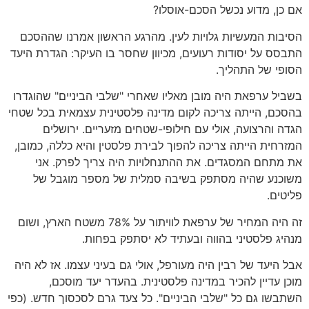
אם כן, מדוע נכשל הסכם-אוסלו?
הסיבות המעשיות גלויות לעין. מהרגע הראשון אמרנו שההסכם
התבסס על יסודות רעועים, מכיוון שחסר בו העיקר: הגדרת היעד
הסופי של התהליך.
בשביל ערפאת היה מובן מאליו שאחרי "שלבי הביניים" שהוגדרו
בהסכם, הייתה צריכה לקום מדינה פלסטינית עצמאית בכל שטחי
הגדה והרצועה, אולי עם חילופי-שטחים מזעריים. ירושלים
המזרחית הייתה צריכה להפוך לבירת פלסטין והיא כללה, כמובן,
את מתחם המסגדים. את ההתנחלויות היה צריך לפרק. אני
משוכנע שהיה מסתפק בשיבה סמלית של מספר מוגבל של
פליטים.
זה היה המחיר של ערפאת לוויתור על 78% משטח הארץ, ושום
מנהיג פלסטיני בהווה ובעתיד לא יסתפק בפחות.
אבל היעד של רבין היה מעורפל, אולי גם בעיני עצמו. אז לא היה
מוכן עדיין להכיר במדינה פלסטינית. בהעדר יעד מוסכם,
השתבשו גם כל "שלבי הביניים". כל צעד גרם לסכסוך חדש. (כפי