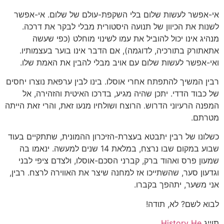
אי-אפשר לעשות שלום בלי השקפת-עולם של שלום. אי-אפשר
לשנות את הכיוון של תנועה היסטורית מבלי לבקר את דרכה.
מנהיג אינו יכול להוביל את עמו לשינוי מוחלט (כפי שעשה
אתאתורק בתורכיה, לדוגמה), אם הדבר אינו בוער בעצמותיו.
ואי-אפשר לעשות שלום עם אויב מבלי להבין את האמת שלו.
רבין המשיך להתפתח אחרי אוסלו. בינו לבין ערפאת נוצרו יחסים
של כבוד הדדי. יתכן שהיה מגיע, בדרכו האיטית והזהירה, אל
המפנה הרעיוני הדרוש. הרוצח ושולחיו מנעו זאת, והרי זאת הייתה
מטרתם.
כשלונו של רבין יתבטא בעצרת-הזיכרון ההמונית, שתתקיים בעוד
שבוע במקום שבו נרצח, במלאת 14 שנים למעשה. ינאמו בה
שמעון פרס ואהוד ברק, קברני הסכם-אוסלו, ולצדם ציפי לבני
וגדעון סער, שהשתייכו אז למחנה שיצר את האווירה לרצח. רבין,
אני משער, יתהפך בקברו.
לבוא לשם? לא, תודה!
תוייג
History He