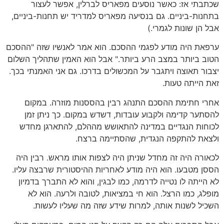
שכתבתי אז: כאשר נוסעים מפאריס לברלין, אפשר לעצור
בתחנות-ביניים. גם בנסיעה מפאריס למדריד יש תחנות-ביניים,
אבל הן שונות לגמרי.)
ערפאת היה מודע לפגמי ההסכם. הוא אמר לאנשיו שזה "ההסכם
הטוב ביותר במצב הרע ביותר." אבל הוא האמין שתהליך השלום
יצבור תאוצה ויתגבר על המכשולים בדרכו. גם אני האמנתי בכך.
זאת הייתה טעות.
אחרי חתימת ההסכם התנהג רבין בהססנות מוזרה. במקום
להסתער קדימה ולקבוע עובדות, דשדש במקום. כך ניתן זמן
לכוחות הנגדיים במדינה להתאושש מההלם, להתארגן מחדש
ולצאת להתקפה הנגדית, שהסתיימה ברצח.
לכאורה היה זה מחדל שניתן היה לצפות אותו מראש. רבין היה
הססן מטבעו. הוא היה מודע לאחריות ההיסטורית שרבצה עליו.
לא הייתה לו נטייה לדרמה, כמו לבגין, והוא לא התברך בדמיון
מופלג, כמו הרצל. הוא חי במציאות, לטובה ולרעה. הוא לא
השכיל לשנות אותה, למרות שידע שזה מה שעליו לעשות.