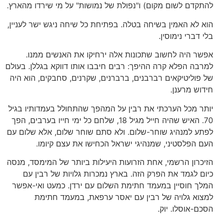
להתקדם לשום מקום) ו"נפולת של נמושות" על מי שירדו מהארץ.
הוא לא האמין בשיחה בטלה. בפתיחת כל שיחה ניגש ישר לעניין,
בלי דברי נימוסין.
אפשר היה לחשוב שתכונות אלה ירחיקו את האנשים ממנו.
למרבה הפלא קרה ההיפך: רבים חיבבו אותו דווקא בגללן. בעולם
של פוליטיקאים רברבנים, ברברנים, שקרנים, סחבקים, הוא היה
חידוש מרענן.
יותר מכל הערכתי את רבין על המהפך שהתחולל בעמדותיו בגיל
70. האיש שהיה חייל מגיל 18, שלחם כל ימי חייו בערבים, הפך
לפתע למנהיג שוחר-שלום. ולא סתם שוחר שלום, אלא שלום עם
העם הפלסטיני, שמנהיגי ישראל הכחישו את עצם קיומו.
הזיכרון הרשמי, אחת הזרועות היעילות ביותר של המימסד, מנסה
כיום לגמד את הפרק הזה. בארץ נמכרות גלויות של רבין עם
המלך חוסיין במעמד חתימת השלום עם ירדן. כמעט ואי-אפשר
למצוא גלויה של רבין עם יאסר ערפאת, במעמד חתימת
הסכם-אוסלו. יוק.