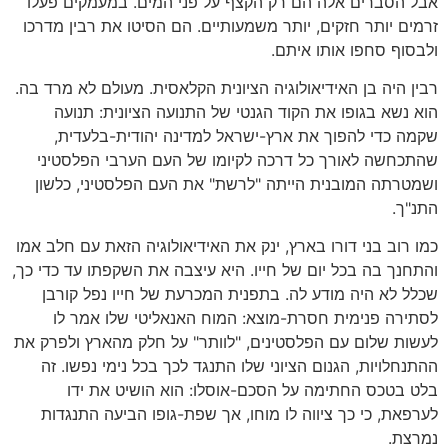
אבל הסברים אלה הם רק הקצף על פני המים. במעמקים פעלו
זרמים יותר חזקים, יותר משמעותיים. הם הסיטו את רבין מדרכו
ולבסוף סחפו אותו איתם.
רבין היה בן האידיאולוגיה הציונית הקלאסית. מעולם לא מרד בה.
הוא נשא בגופו את הקוד הגנטי של התנועה הציונית: תנועה
שקמה כדי להפוך את ארץ-ישראל למדינה יהודית-בלעדית,
שהתכחשה לאורך כל דרכה לקיומו של העם הערבי הפלסטיני
ושמטרתה המובנית הייתה "לרשת" את העם הפלסטיני, כלשון
התנ"ך.
כמו רוב בני דורו בארץ, ינק את האידיאולוגיה הזאת עם חלב אמו
והתחנך בה בכל יום של חייו. היא עיצבה את השקפתו עד כדי כך,
שכלל לא היה מודע לה. בתפנית המכרעת של חייו נפל קורבן
לסתירה פנימית חסרת-מוצא: המוח האנאליטי שלו אמר לו
לעשות שלום עם הפלסטינים, "לוותר" על חלק מהארץ ולפרק את
ההתנחלויות, הגנום הציוני שלו התנגד לכך בכל נימי נפשו. זה
בלט בטכס החתימה על הסכם-אוסלו: הוא הושיט את ידו
לערפאת, כי כך ציווה לו מוחו, אך שפת-גופו הביעה התנגדות
נמרצת.