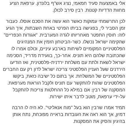
אלי באמצעות סעיד חמאמי, נציג אש"ף בלונדון. ערפאת הציע
מחוות הדדיות קטנות. רבין סירב לכולן.
לכן התרשמתי עמוקות כאשר הוא עשה את הסכם אוסלו. כעבור
זמן הסביר לי, בפגישה בביתו הפרטי באחת השבתות, איך הגיע
לזה: חוסין התפטר מאחריותו לגדה המערבית. "אגודות הכפריים"
שהקימה ישראל נכשלו. כשר-הביטחון הזמין את המנהיגים
הפלסטיניים המקומיים לשיחות בארבע עיניים, וכולם אמרו לו
שהכתובת שלהם היא תוניס. אחר-כך, בוועידת מדריד, הסכימה
ישראל לשאת ולתת עם משלחת ירדנית-פלסטינית, ואז הודיעו
הירדנים שעל העניין הפלסטיני צריכה ישראל לדון רק עם החברים
הפלסטיניים של המשלחת. אך בתום כל ישיבה כזאת, ביקשו
הפלסטינים שהות להתקשר עם תוניס ולקבל הוראות מערפאת.
המסקנה של רבין: אם במילא כל ההחלטות צריכות להתקבל
על-ידי ערפאת, מוטב לדבר איתו ישירות.
תמיד אמרו שרבין הוא בעל "מוח אנאליטי". לא היה לו הרבה
דמיון, אך הוא ראה את העובדות בראייה מפוכחת, נתח אותן
בהיגיון והסיק את המסקנות.