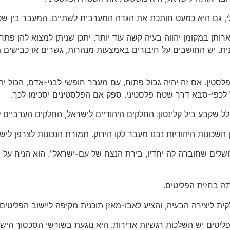
 גם היא כמעט חותכת את הגדה המערבית לשתיים. המעבר בין שכם ל
רותן במקומן יהווה בעיה קשה עוד יותר. יתכן שניתן למצוא להן פתרו
ת. יש החושבים על חיבורים באמצעות מנהרות, גשרים או כבישים 
לסטין. אם זה יהיה גבול פתוח, עם מעבר חופשי לבני-אדם, הכול יה
ל לכפי-סבא דרך שטח פלסטיני. ספק אם הפלסטינים יסכימו לכך.
לל שקבע ביל קלינטון: החלקים היהודיים לישראל, החלקים הערביים ל
השכונות היהודיות נבנו מעבר לקו הירוק. תמורת הנכונות לצרפן ליש
ים שחוברה לה יחדיו, בירת הנצח של עם-ישראל". הוא הניח על ה
ה בחזית הפליטים.
 ליצירה הבעיה, והציע לאבו-מאזן תוכנית מקיפה ליישוב הפליטי
ליטים יש השלכות רגשיות אדירות. היא נוגעת בשורשי הסכסוך הי