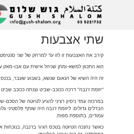
שתי אצבעות
קירב את האצבעות זו לזו עד למרחק של שני סנטימטרים
הוא התכוון למשא-ומתן שניהל אישית עם אבו-מאזן ער
זה היה השיא של הנאום שנשא, בשבוע שעבר, בכנס של
"יוזמת ז'נבה" דרכה ככוכב-שביט וצנחה ככוכב שביט ברא
במרכזה עמד ניסיון רציני להגיע לטיוטה של הסכם-של
עמודים, בתוספת מפות.
כאשר נחנכה הטיוטה בטכס חגיגי בז'נבה, בנוכחות אי
הממסדי), זה היה אירוע בינלאומי.