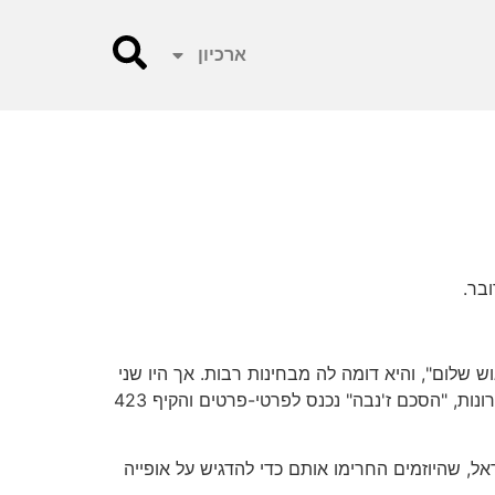
ארכיון
בר.
 שלום", והיא דומה לה מבחינות רבות. אך היו שני
הבדלים גדולים: ליוזמת ז'נבה היה שותף פלסטיני גלוי, והיא הייתה הרבה יותר מפורטת. טיוטת "גוש שלום" הסתפקה בעקרונות, "הסכם ז'נבה" נכנס לפרטי-פרטים והקיף 423
ל, שהיוזמים החרימו אותם כדי להדגיש על אופייה