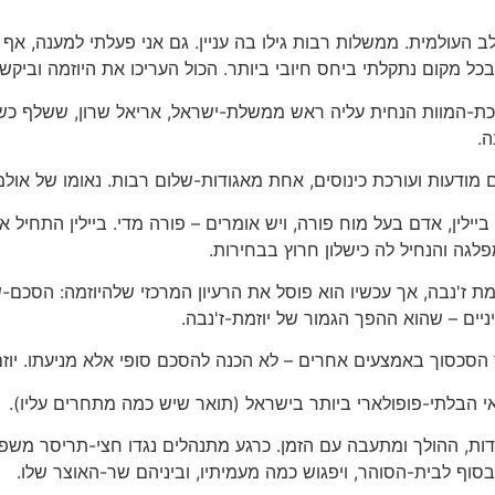
עולמית. ממשלות רבות גילו בה עניין. גם אני פעלתי למענה, אף 
כל מקום נתקלתי ביחס חיובי ביותר. הכול העריכו את היוזמה וביקשו 
ת-המוות הנחית עליה ראש ממשלת-ישראל, אריאל שרון, ששלף כשפן
ה.
דעות ועורכת כינוסים, אחת מאגודות-שלום רבות. נאומו של אולמ
י ביילין, אדם בעל מוח פורה, ויש אומרים – פורה מדי. ביילין התחי
גה והנחיל לה כישלון חרוץ בבחירות.
יוזמת ז'נבה, אך עכשיו הוא פוסל את הרעיון המרכזי שלהיוזמה: הסכם
יים – שהוא ההפך הגמור של יוזמת-ז'נבה.
הסכסוך באמצעים אחרים – לא הכנה להסכם סופי אלא מניעתו. יוזם
אי הבלתי-פופולארי ביותר בישראל (תואר שיש כמה מתחרים עליו).
ות, ההולך ומתעבה עם הזמן. כרגע מתנהלים נגדו חצי-תריסר משפטי
בסוף לבית-הסוהר, ויפגוש כמה מעמיתיו, וביניהם שר-האוצר שלו.