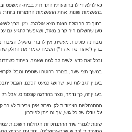
כאילו לא די לו בהופעותיו התדירות בבית-המשפט ו
בהאשמות שונות. אחת ההאשמות החמורות ביותר: ש
בתוך כל ההמולה הזאת מצא אולמרט זמן ומרץ לשאת 
טען שהשלום היה קרוב מאוד, ושאפשר להגיע גם עכשי
מבחינה פוליטית מעשית, אין לדבריו משקל. הציבור
ברק ("אהוד נגד אהוד") השכיח לגמרי את החלק שהוק
ובכל זאת כדאי לשים לב למה שאמר. בייחוד כשהדובר
במשך חצי שעה, בצורה רהוטה ושוטפת ומבלי לקרוא
בעניין הגבולות טען שהושג כמעט הסכם. הגבול יתבס
בעניין זה, כך נדמה, נוצר בהדרגה קונסנזוס. אבל רק
ההתנחלויות הצמודות לקו הירוק אינן צריכות לעורר קו
על גודלו של כל גוש, אך זה ניתן לפיתרון.
המערבית (כביש שכם-ירושלים). יחד עם הכביש המ