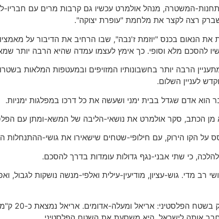
בתחנות-המשטרה, מנהל אולמרט עכשיו גם קרבות מרים עם חבריו-ל
ברק רצה לקצר את מלחמת "עופרת יצוקה".
את הנאום בכנס "יוזמת ז'נבה", שבו הרחיב את הדיבור על מאמציו
ו להסכם מלא וסופי. כך אימץ לעצמו עמדה שהיא הרבה יותר שמאלית 
 מתעניין הרבה יותר בחשבונותיו המזויפים ובמעטפות המלאות בשט
דש לעניין השלום.
 הוא אדם שגדל בבית ימני ושעשה את כל דרכו במפלגות ימניות.
 מן הכתב, סקר אולמרט את נושאי-הליבה של המשא-ומתן עם הפלס
ס על הקו הירוק, עם חילופי-שטחים שישאירו את גושי-ההתנחלות הגד
 להלכה, כי שתי אבני-נגף גדולות עומדות בדרך להסכם.
שי רב מדי. גוש-עציון, מודיעין-עילית ואלפי-מנשה נושקות לגבול, וא
שונות לגמרי ש
חבר אותה לישראל, היא משסעת את השטח הפלסטיני.