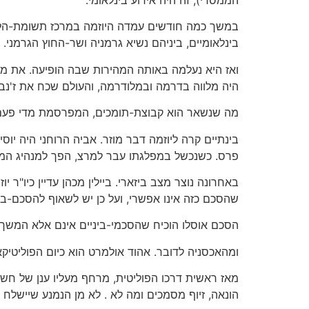
במשך כמה חודשים עמדה היוזמה במרכז תשומת-הלב ה
בינלאומיים, ביניהם נשיא גרמניה ושר-החוץ הגרמני. ב
ואז היא נעלמה באותה המהירות שבה הופיעה. את מכ
היה מלווה בדרמה ובמלודרמה, והעולם שכח את ז'נב
מה שנשאר הוא קבוצת-תומכים, המפרסמת מדי פעם מו
בינתיים קרה ליוזמה דבר מוזר. אביה הרוחני היה יוס
פרס. כשנכשל במפלגתו עבר למרצ, הפך למנהיג המפל
באחרונה נוצר מצב ביזארי. ביילין מכהן עדיין כיו"ר 
שהסכם כזה אינו אפשרי, ועל כן יש לשאוף להסכם-בינ
הסכם אוסלו הוכיח שהסכמי-ביניים אינם אלא המשך 
ומהאכסניה לדובר. אהוד אולמרט הוא כיום הפוליטיק
מאז ראשית דרכו הפוליטית, מרחף מעליו ענן של חשד
הונאה, זיוף מסמכים ומה לא . לא מן הנמנע שיישלח 