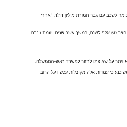
 לשכב עם גבר תמורת מיליון דולר. "אחרי
אם המשא-ומתן לא יהיה עוד על "אם" יחזרו פליטים, אלא על "כמה", אין ספק שיושג הסכם. ("גוש שלום" הציע בשעתו להחזיר 50 אלף לשנה, במשך עשר שנים. יוזמת ז'נבה
 לא ויתר על שאיפתו לחזור למשרד ראש-הממשלה.
שוכנע כי עמדות אלה מקובלות עכשיו על הרוב