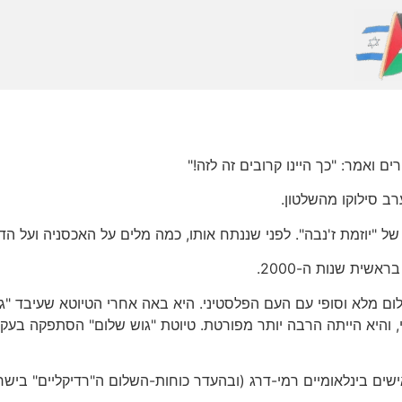
 ואמר: "כך היינו קרובים זה לזה!"
ב סילוקו מהשלטון.
 "יוזמת ז'נבה". לפני שננתח אותו, כמה מלים על האכסניה ועל הדו
שית שנות ה-2000.
ום מלא וסופי עם העם הפלסטיני. היא באה אחרי הטיוטא שעיבד "גוש
שים בינלאומיים רמי-דרג (ובהעדר כוחות-השלום ה"רדיקליים" בישרא