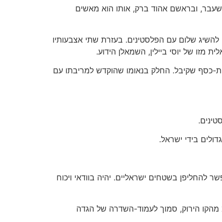
שעבר, ובראשם אהוד ברק, אותו הוא מאשים
 להשיג שלום עם הפלסטינים. בעזרת שתי אצבעותיו
מזו של יוסי ביילין, השמאלן הידוע.
רות-כסף שקיבל. החלק בנאומו שהוקדש למריבתו עם
טינים.
ולים בידי ישראל.
פשר להחליפן בשטחים ישראליים. יהיה בוודאי ויכוח
תי ההתנחלויות הגדולות השוכנות עמוק בשטח הפלסטיני: אריאל ומעלה-אדומים. אריאל נמצאת כ-20 ק"מ מהקו הירוק, סמוך לעמוד-השדרה של הגדה