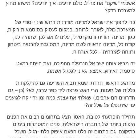
אשכנזי "שיקם" את צה"ל. כולם יודעים. איך יודעים? מישהו מחוץ
למערכת בדק?
כדי להפוך את ישראל למדינה מודרנית דרוש שינוי יסודי של
המערכת כולה, לאורך ולרוחב. במקום לעסוק בסיסמאות ריקות,
כגון "מדינה יהודית ודמוקרטית", עלינו לדאוג לכך שתהיה לנו,
קודם כל, מדינה הראויה לשם מדינה, המסוגלת להבטיח ביטחון
ורווחה לאזרחיה – לכל אזרחיה.
זה מביא אותנו ישר אל הנרגילה ההפוכה. זאת הייתה כמעט
סיסמת האירוע. אמצעי גאוני לגלגול אשמה.
מהרגע הראשון חרדתי שמא תביא השריפה גם להתלקחות
כללית של גזענות. הרי האש פרצה ליד כפר ערבי, לא? (כן – גם
הדרוזים הם ערבים.) שאלתי את עצמי: כמה זמן זה ייקח לגזענים
עד שיתנפלו על שלל זה?
תחילה הופתעתי לטובה. האסון הציג בתחומים רבים את הפנים
היפות ביותר של החברה הישראלית, פנים המוסתרות בימים
כתיקונם. גם בתחום זה בלט הפעם איפוק בלתי-רגיל. השכל