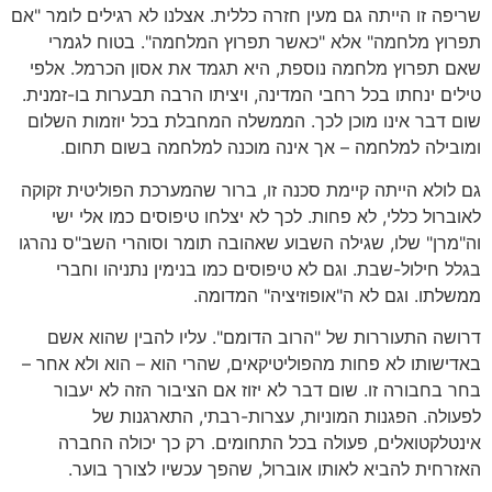
שריפה זו הייתה גם מעין חזרה כללית. אצלנו לא רגילים לומר "אם
תפרוץ מלחמה" אלא "כאשר תפרוץ המלחמה". בטוח לגמרי
שאם תפרוץ מלחמה נוספת, היא תגמד את אסון הכרמל. אלפי
טילים ינחתו בכל רחבי המדינה, ויציתו הרבה תבערות בו-זמנית.
שום דבר אינו מוכן לכך. הממשלה המחבלת בכל יוזמות השלום
ומובילה למלחמה – אך אינה מוכנה למלחמה בשום תחום.
גם לולא הייתה קיימת סכנה זו, ברור שהמערכת הפוליטית זקוקה
לאוברול כללי, לא פחות. לכך לא יצלחו טיפוסים כמו אלי ישי
וה"מרן" שלו, שגילה השבוע שאהובה תומר וסוהרי השב"ס נהרגו
בגלל חילול-שבת. וגם לא טיפוסים כמו בנימין נתניהו וחברי
ממשלתו. וגם לא ה"אופוזיציה" המדומה.
דרושה התעוררות של "הרוב הדומם". עליו להבין שהוא אשם
באדישותו לא פחות מהפוליטיקאים, שהרי הוא – הוא ולא אחר –
בחר בחבורה זו. שום דבר לא יזוז אם הציבור הזה לא יעבור
לפעולה. הפגנות המוניות, עצרות-רבתי, התארגנות של
אינטלקטואלים, פעולה בכל התחומים. רק כך יכולה החברה
האזרחית להביא לאותו אוברול, שהפך עכשיו לצורך בוער.