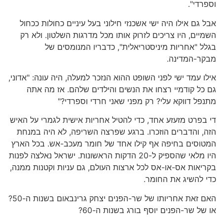
וספרדי".
אבל גם אילו היה ישי אשכנזי חילוני בעל עיניים כחולות ככחול
השמיים, היו צריכים לזרוק אותו מכל מדרגות השלטון. ולא רק
בגלל "אחריות מיניסטריאלית", כדבריו המנומסים של
מבקר-המדינה.
אילו עמד ישי לפני השופט ההוא הנזכר למעלה, היה עונה: "אדוני,
גם כל קודמיי רצחו את הנשים והילדים שלהם. אז מה אתה
מתנפל דווקא עלי? רק מפני שאני חרדי וספרדי?"
די בפרט מזעזע אחד, כדי להטיל אחריות אישית לגמרי על האיש
הזה, והדברים הוזכרו. ברגע שפרצה השריפה, לא היה במנחת
המטוסים בחיפה אף קילו אחד של חומר מעכב-אש. בכל הארץ
היו מלאי שהספיק ל-20 הדקות הראשונות. ישראל נאלצה לפנות
בקריאות אס-או-אס לכל ארצות העולם, גם עניות וקטנות ממנה,
כדי להשיג את החומר.
האם זאת אחריותו של שר-הפנים יצחק גרינבאום בשנות ה-50?
או של שר-הפנים יוסף בורג בשנות ה-60?