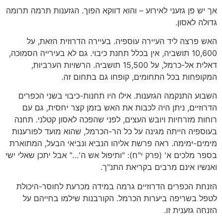
אך יש פן גזעני לאירוע – והוא דווקא הפוך. הגזענות תרמה תרומה
גדולה לאסון.
האש פרצה ליד העיירה עוספיה. בעיירה הדרוזית הזאת, על
10,600 תושביה, אין בכלל תחנת כיבוי. גם לא בעירייה הסמוכה,
דאלית אל-כרמל, על 15,500 תושביה. הרשויות הערביות,
המקופחות בכל התחומים, קופחו גם בתחום זה.
השבוע התנקמה הגזענות. אילו היו תחנות-כיבוי בשני הכפרים
הדרוזיים, ניתן היה לכבות את האש בזמן קצר יחסית, גם עם
רוחות מזרחיות ויובש העצים, לפני שהפכה לאסון קטלני. תחנה
בעוספיה הייתה מגינה על כל הר-הכרמל, שהוא מועד לפורענות
מימים-ימימה. ראה פרשת אליהו הנביא ונביאי הבעל, המתוארת
בספר מלכים א' (פרק י"ח): "ותיפול אש ה'…" אבל יתכן שאלי ישי
ואנשיו אינם מרבים בקריאת התנ"ך.
הזנחת הכפרים הדרוזיים גרמה במידה מכרעת לחוסר-היכולת
לטפל בשריפה ביערות הכרמל. הקורבנות שילמו בחייהם על
הזנחה גזענית זו.