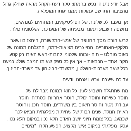
אבל יודע נתניהו נפש בהמתו: סקר דעת-הקהל מראה שחלק גדול
מהציבור התרשם עמוקות ממנהיגותו המופלאה.
אך מעבר לכישלונות של הפוליטיקאים, המתחזים למנהיגים,
נחשפה השבוע תמונה מבעיתה של המערכת השלטונית כולה.
לרגע הורם מסך החנופה של אנשי-התקשורת, היחצנים ושאר
מלקקי-האחוריים, המייצרים מציאות-דמה, והתגלתה תמונה של
כאוס מוחלט – תוהו-ובוהו שלטוני. להבות-האש האירו רק קטע
מקרי אחד – הכבאות – אך אין כל ספק שאותו המצב שולט כמעט
בכל שאר מערכות-השלטון, ממשרד-הביטחון עד משרד-החינוך.
עד כה שיערנו. עכשיו אנחנו יודעים.
מה שהתגלה השבוע לעיני כל הוא תמונה מבהילה של
חוסר-כשירות וחוסר יכולת, חוסר-אחריות וכסת"ח, חוסר
עבודת-מטה וחוסר תיאום בין משרדים, חוסר-תכנון וחוסר
ראיית-הנולד. שנים רבות של שחיתות מפלגתית הביאו לכך
שכמעט בכל צומת חיוני יושב האדם הלא-נכון במקום הלא-נכון,
עסקן מפלגתי במקום איש-מקצוע. הפשע הקרוי "מינויים