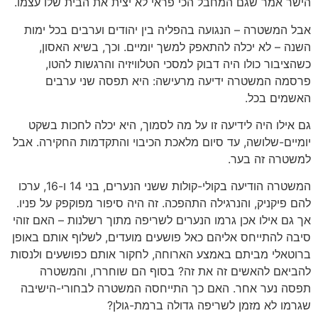
הישר אמר שגם המחבל הכי פראי לא יצית את הבית שלו עצמו.
אבל המשטרה – הנגועה בהפליה בין יהודים וערבים בכל ימות
השנה – לא יכלה להתאפק למשך יומיים. וכך, בשיא האסון,
כשהציבור כולו היה דבוק למסכי הטלוויזיה והרגשות להטו,
פרסמה המשטרה ידיעה מרעישה: היא תפסה שני ערבים
האשמים בכל.
גם אילו היה לידיעה זו על מה לסמוך, היא יכלה לחכות בשקט
יומיים-שלושה, עד סיום מלאכת הכיבוי והתקדמות החקירה. אבל
למשטרה זה בער.
המשטרה הודיעה בקולי-קולות ששני הנערים, בני 14 ו-16, ערכו
להם פיקניק, והנרגילה התהפכה. זה היה סיפור מפוקפק על פניו.
אך גם אילו אכן גרמו הנערים לשריפה מתוך רשלנות – האם זוהי
סיבה להתייחס אליהם כאל פושעים מועדים, לשלוף אותם באופן
ברוטאלי מביתם באמצע הארוחה, לחקור אותם כפושעים ולנסות
להביאם להאשים זה את זה? בסוף הם שוחררו, והמשטרה
תפסה נער אחר. האם כך התייחסה המשטרה לבחורי-הישיבה
שגרמו לא מזמן לשריפה גדולה ברמת-גולן?