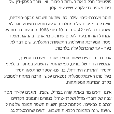
פוליטיים" הרקיב את השרות הציבורי, ואין צורך בפסק-דין של
בית-משפט כדי לקבוע שיש עימו קלון.
חוסר מערכת-כיבוי יעילה, כפי שתיאר השבוע מבקר-המדינה,
הוא רק סימפטום של המחלה. הוא לא התגלה השבוע, וגם לא
השנה. כבר לפני 42 שנה, ב-10 ביוני 1968, התרעתי בכנסת על
המחדל הזה ותבעתי להקים שרות-כיבוי ארצי, בהנהגת מפקד
ומטה. המערכת התעלמה. התקשורת התעלמה. שום דבר לא
בער – עד שהכרמל עלה בלהבות.
אנחנו כבר יודעים שאותו המצב שורר במערכת-החינוך,
המכשירה דור של בורים, כפי שהתגלה השבוע במחקר בינלאומי.
תלמידי "המדינה היהודית", בני עם-הספר שהתגאה תמיד
בעליונותו האינטלקטואלית, נמצאים עכשיו הרבה מתחת לממוצע
בקרב המדינות המפותחות.
איננו יודעים מה באמת קורה בצה"ל, שקציניו מוגנים על-ידי מסך
עבה של דוברי-צה"ל ושקרני-צה"ל, צנזורים וחנפנים הקרויים
"כתבים צבאיים". מלחמת לבנון השנייה חשפה תמונה של צה"ל
שאינה שונה מתמונת הכבאות השבוע. יודעים שהרמטכ"ל גבי