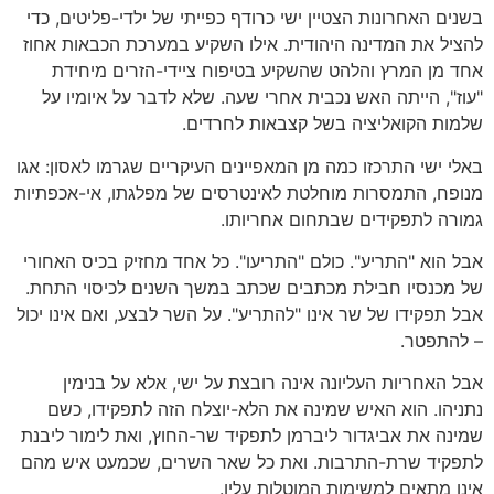
בשנים האחרונות הצטיין ישי כרודף כפייתי של ילדי-פליטים, כדי
להציל את המדינה היהודית. אילו השקיע במערכת הכבאות אחוז
אחד מן המרץ והלהט שהשקיע בטיפוח ציידי-הזרים מיחידת
"עוז", הייתה האש נכבית אחרי שעה. שלא לדבר על איומיו על
שלמות הקואליציה בשל קצבאות לחרדים.
באלי ישי התרכזו כמה מן המאפיינים העיקריים שגרמו לאסון: אגו
מנופח, התמסרות מוחלטת לאינטרסים של מפלגתו, אי-אכפתיות
גמורה לתפקידים שבתחום אחריותו.
אבל הוא "התריע". כולם "התריעו". כל אחד מחזיק בכיס האחורי
של מכנסיו חבילת מכתבים שכתב במשך השנים לכיסוי התחת.
אבל תפקידו של שר אינו "להתריע". על השר לבצע, ואם אינו יכול
– להתפטר.
אבל האחריות העליונה אינה רובצת על ישי, אלא על בנימין
נתניהו. הוא האיש שמינה את הלא-יוצלח הזה לתפקידו, כשם
שמינה את אביגדור ליברמן לתפקיד שר-החוץ, ואת לימור ליבנת
לתפקיד שרת-התרבות. ואת כל שאר השרים, שכמעט איש מהם
אינו מתאים למשימות המוטלות עליו.