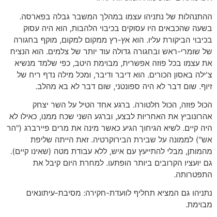
ההתנהלות של נתניהו עצמו במהלך המשבר גבלה בפארסה.
בשעה שהכבאים היו עסוקים בכיבוי הלהבות, הוא היה עסוק
בכיבוי הביקורת עליו. הוא אץ-רץ ממקום למקום, מוקף בחגורה
של שומרי-ראש ובחגורה גדולה עוד יותר של צלמים. הוא הנציח
את עצמו בכל פוזה אפשרית, מבוימת היטב, כפי שלמד מנשיא
צ'ילה באסון הכורים. הוא דיבר ודיבר, ומכל מילה נדף ריח של
זיוף. שום דבר לא היה ספונטני, שום דבר לא בא מהלב.
הכול פוזה, הכול חלטורה. ברגע אחד הטיל על השר יצחק
אהרונוביץ את האחריות לבצע, וברגע השני שכח ממנו, כאילו לא
היה קיים. לשיא הגיחוך הגיע כאשר מינה את מרים פיירברג ("הר
אש") לממונה על שבירת הבירוקרטיה. זאת הייתה שליפת
מהמותן, מבלי להתייעץ עם איש, ללא עבודת מטה (שאינו קיים).
גם יועציו הקרובים ביותר הופתעו. למחרת היום קיבל את
התפטרותה.
נתניהו גם המציא תחליף לוועדת-חקירה: מסיבת-עיתונאים
מבוימת.