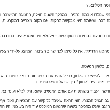
סח הטליבאן?
מים נולד לפני 80 שנה, הרבה לפני שנולדו אובמה ונתניהו. במהלך השנים האלה, התנ
רבה, ושאותה היא מבקשת לחקות. אם תקום מצריים דמוקרטית, היא
חה התנועה בבחירות דמוקרטיות – אלמלא היו האמריקאים, בהדרכת
וג הרדיקלי. אין כל סימן לכך שרוב הציבור, המיוצג על-ידי הצעירי
ם, בלשון המעטה.
ריך להישאר בשלטון, כדי להנהיג את הרפורמות הדמוקרטיות. הוא 
ם מושבעים "לתווך" בין ישראל והפלסטינים.)
 חדשה, יעבוד בשותפות עם אותם האנשים שהוא זרק לכלא ועינה באופ
 הגמל המצרי. הוא הראה שאיבד כל קשר עם המציאות, ואולי אף לק
הזעם שעלו מהכיכר בשעה שהנאום המוקלט עוד היה בעיצומו היו הת