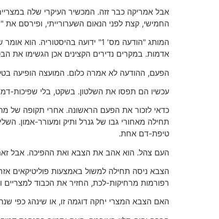
אבל אמריקה כבר זזה. המכשיר העיקרי שלה במצריי
החמישי, קצת לפני הנאום השערורייתי, ופירסם את "ההודעה מס' 1", היו התקוות מה
המותג "הודעה מס' 1" ידועה בהיסטו
אדמות. במקרים נדירים הקצינים אכן הגשימו את הב
הפעם, ההודעה לא אמרה כלום. המועצה הופיעה בטלוו
עכשיו הם תפסו את השלטון. בשקט, בלי שפיכות-דמים, בפ
תחילה מאחורי גבו של גנרל ותיק ומעורר-אמון. השלי
טיפת-דם אחת.
העם צהל. הוא אהב את הצבא ואת ההפיכה. אבל זאת 
הצבא ניסה תחילה למשול באמצעות פוליטיקאים אזרחי
רפורמות מרחיקות-לכת, החזיר את הכבוד למצריים ו
האם הצבא המצרי יחקה דוגמה זו, או שינהג כפי שנ