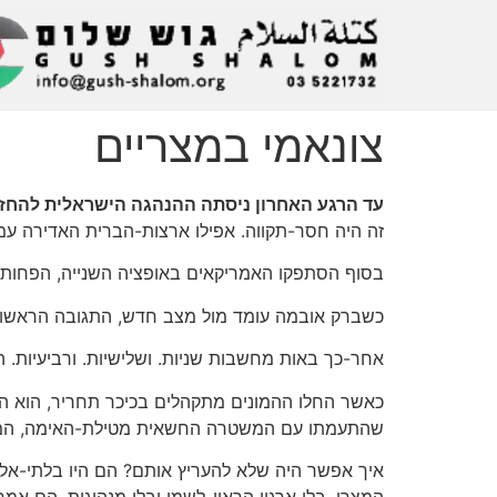
צונאמי במצריים
עד הרגע האחרון ניסתה ההנהגה הישראלית להחזיק
זה היה חסר-תקווה. אפילו ארצות-הברית האדירה עמ
בסוף הסתפקו האמריקאים באופציה השנייה, הפחות 
כשברק אובמה עומד מול מצב חדש, התגובה הראשונה
אחר-כך באות מחשבות שניות. ושלישיות. ורביעיות. התוצאה
כאשר החלו ההמונים מתקהלים בכיכר תחריר, הוא הגי
שהתעמתו עם המשטרה החשאית מטילת-האימה, המוחב
איך אפשר היה שלא להעריץ אותם? הם היו בלתי-אלי
המצרי. בלי ארגון הראוי-לשמו ובלי מנהיגות, הם אמר