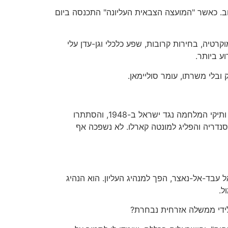
ב. כאשר "המועצה הצבאית העליונה" התכנסה ביום
ה דמוקרטיה, בחירות קרובות, שפע כלכלי וגן-עדן עלי
ע ביותר.
ובלי משרתו, עומר סוליימאן.
כדאי לזכור את הפעם הראשונה. אחרי תקופה של מהומות נגד הבריטים, ביצעה קבוצה של קצינים צעירים הפיכה. הם היו ותיקי המלחמה נגד ישראל ב-1948, והסתתרו
סנדריה והפליג למונטה קארלו. לא נשפכה אף
 עבד-אל-נאצר, הפך למנהיג העליון. הוא הנהיג
ל.
לידי ממשלה אזרחית נבחרת?