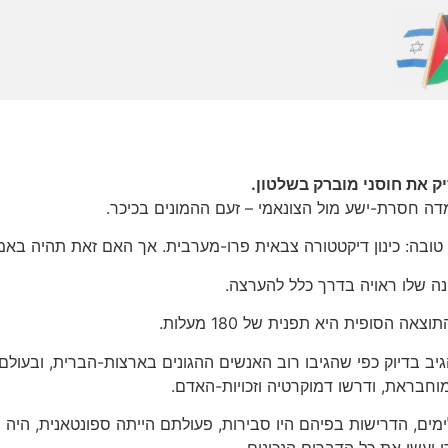
 את חוסני מוברק בשלטון.
דה חסרת-ישע מול הצונאמי – זעם ההמונים בכיכר.
טובה: כינון דיקטטורה צבאית פרו-מערבית. אך האם זאת תהיה בא
 שלו ראויה בדרך כלל להערצה.
 הסופית היא תפנית של 180 מעלות.
ב בדיוק כפי שהגיבו רוב האנשים ההגונים בארצות-הברית, ובעולם כ
ראת, ודרשו דמוקרטיה וזכויות-האדם.
מים, הדרישות בפיהם היו סבירות, פעולתם הייתה ספונטאנית, הי
ו ועשו את כל הדברים הנכונים.