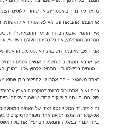
מראה כזה נדיר בהיסטוריה. אין שוחרי-גילוטינה הצמ
אז אובמה אהב את זה. הוא לא הסתיר את רגשותיו. הו
אילו התמיד אובמה בדרך זו, יכלו התוצאות להיות 
המרחב המוסלמי, את כל מדינות העולם השלישי. זו ה
אני חושב שאובמה חש בזה. האינסטינקט הראשון שלו
אך אז באו המחשבות השניות. אנשים קטנים התחילו לע
– מנוסים בכישלונות – התחילו ללחוץ עליו. וכמובן,
"אתה משוגע?" – הם אמרו לו. להפקיר רודן שהוא מא
כמה נאיבי אתה יכול להיות?דמוקרטיה בארץ ערבית? 
פול! הם יהיו תמיד זקוקים לרודן שישמור עליהם! בי
וחוץ מזה. זה הכול קונספירציה של האחים המוסלמים
אל-קאעידה המצרית! אם אתה תעזור לדמוקרטים בעלי 
ביחד עם חיזבאללה וחמאס, הם יפילו את כול המשטרים