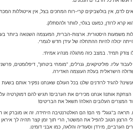
אים לדם, אין בולשביקים קרי-רוח המחכים בצל, אין אייטוללות המכ
א קרא לרודן, כמעט בגלוי, לוותר ולהסתלק.
בעלות משמעות היסטורית. ארצות-הברית, המעצמה השנואה ביותר בע
ייתה יכולה להיות ההתחלה של עידן חדש לגמרי.
 צודק תמיד. במצב כזה מתגלה מנהיג אמיתי.
בוד עליו. פוליטיקאים, גנרלים, "מומחי ביטחון", דיפלומטים, פרשנ
 השדולה הישראלית בעלת העוצמה האדירה.
נשינו? להגיד לרודנים שלנו בכל העולם שאנחנו נפקיר אותם בשעת
הצחקת אותנו! אנחנו מכירים את הערבים! תגיש להם דמוקרטיה על 
יחוד המצרים העלובים האלה! תשאל את הבריטים!
. תראה ב"גוגל" מי הם! הם האלטרנטיבה היחידה. זה או מוברק או ה
הרצון הטוב להפיל את המשטר, הרי תוך זמן קצר תהיה לך איראן ש
 הערביים, מירדן וסעודיה והלאה, כמו אבני דומינו.