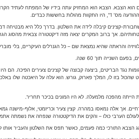
ם הוא הצבא. הצבא הוא המחזיק עתה בידיו של המפתח לעתיד הקרו
ולות בחששות כבדים.
ריה. הוא אומר שחבורת-קצינים קיבלה לידה את השלטון. בדרך כלל היא מבטיח
טחותיהם. אך ברוב המקרים יצאה מזה דיקטטורה צבאית מהסוג הגרו
יזיה והראתה שהיא נמצאת שם – כל הגנרלים העיקריים, בלי מוברק 
עם השנייה תוך 60 שנה.
ט שהכול בזו לו, המלך פארוק, גורש. הוא עלה על היאכטה שלו באלכ
הייתה מהפכה מלמעלה. לא היו המונים בכיכר תחריר.
ים. אך אלה נמאסו במהרה. קצין צעיר וכריזמטי, אלוף-מישנה גמאל
לעולם הערבי כולו – והקים את הדיקטטורה שנפחה את נשמתה אתמו
הג הצבא התורכי כמה פעמים, כאשר תפס את השלטון והעביר אותו 