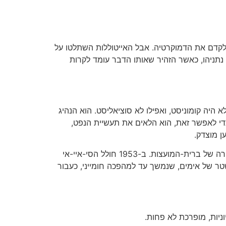
 לקדם את הדמוקרטיה. אבל האייטוללות השתלטו על
 נתניהו, כאשר הזהיר שאותו הדבר עומד לקרות
א היה קומוניסט, ואפילו לא סוציאליסט. הוא הנהיג
די לאפשר זאת, הוא הלאים את תעשיית הנפט,
ן מוצדק.
התגובה הבריטית הייתה מהירה ומכרעת. וינסטון צ'רצ'יל שיכנע את הנשיא דווייט אייזנהואר שמוצדק יהפוך את איראן לגרורה של ברית-המועצות. ב-1953 חולל הסי-איי-אי
שטר של אימים, שנמשך עד למהפכה חומייני, כעבור
ניות, מופרכת לא פחות.