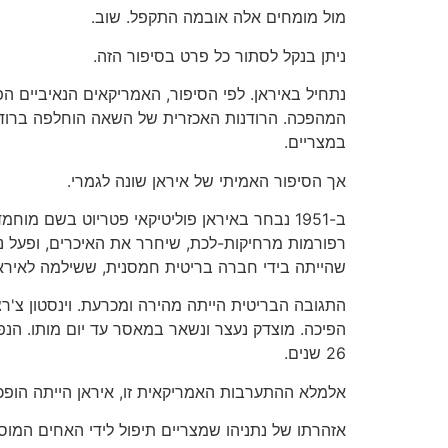
מול מומחים אלה אובמה התקפל. שוב.
ניתן בנקל לסתור כל פרט בסיפור הזה.
נתחיל באיראן. לפי הסיפור, האמריקאים הנאיביים 
המהפכה. הרודנות האכזרית של השאה הוחלפה ברודנות 
במצריים.
אך הסיפור האמיתי של איראן שונה לגמרי.
ב-1951 נבחר באיראן פוליטיקאי פטריוט בשם מו
רפורמות מרחיקות-לכת, שיחרר את האיכרים, ופעל נ
שהייתה בידי חברה בריטית חמסנית, ששילמה לאיראן 
הפיכה. מוצדק נעצר ונשאר במאסר עד יום מותו. הנפ
26 שנים.
אלמלא ההתערבות האמריקאית זו, איראן הייתה הופכת 
אזהרתו של נתניהו שמצריים תיפול לידי האחים המוס