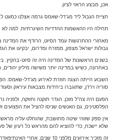
אכן, מבצע הראוי לציון.
חציית הגבול ליד מג'דל-שאמס גרמה אצלנו כמעט ל
תחילה היו ההאשמות ההדדיות השיגרתיות. למה לא היה
גבולות ישראל מצפון, ממזרח ומדרום, יבקיעו את הגד
באחרונה, כשיש במדינה יותר משישה מיליון יהודים, 
סוריה וירדן, שתוגברו ביחידות מצבאות עיראק וסעודי
הפלסטינים, גם האנשים שניסו להציל את הפצועים ולה
אין ספק שזוהי שיטה מחושבת, שהוחלט עליה מראש על
שלא יישכח, כדי להוציא להם מהראש כל רעיון של פע
זה מזכיר אירועים מלפני 10 ש