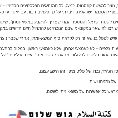
, נוצר למעשה קונסנזוס. כמעט כל המנהיגים הפלסטינים הסכימו – א
 כפוף להסכמה ישראלית. דיברתי על כך פעמים רבות עם יאסר ערפאת,
ים לשטח ישראל (המספר המדויק צריך להיקבע במשא-ומתן), שיקום
י שירצו להישאר במקום-מושבם הנוכחי או להתחיל חיים חדשים במק
 שיש לטפל בנושא זה רק לקראת סוף המשא-ומתן, אחרי שכבר נוצרו אמ
ת צלפים – לא כאמצעי אחרון, אלא כאמצעי ראשון. במקום להתעמת
לגיוס המוני פליטים לפעולות-מחאה. זה שם את "בעיית הפליטים" על
של נתניהו ושות'.
 מראש כל אפשרות של משא-ומתן לשלום.