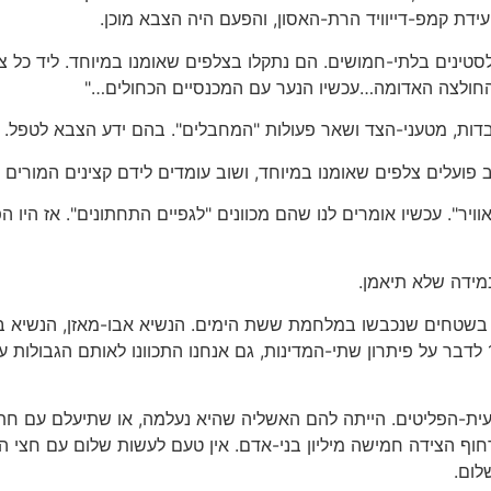
ידת קמפ-דייוויד הרת-האסון, והפעם היה הצבא מוכן.
ינים בלתי-חמושים. הם נתקלו בצלפים שאומנו במיוחד. ליד כל צ
 החולצה האדומה…עכשיו הנער עם המכנסיים הכחולים…"
דות, מטעני-הצד ושאר פעולות "המחבלים". בהם ידע הצבא לטפל.
 פועלים צלפים שאומנו במיוחד, ושוב עומדים לידם קצינים המורים 
חיילים "יורים באוויר". עכשיו אומרים לנו שהם מכוונים "לגפיים התחתונים". א
מידה שלא תיאמן.
ם בשטחים שנכבשו במלחמת ששת הימים. הנשיא אבו-מאזן, הנשיא ב
עית-הפליטים. הייתה להם האשליה שהיא נעלמה, או שתיעלם עם ח
חוף הצידה חמישה מיליון בני-אדם. אין טעם לעשות שלום עם חצי ה
לום.