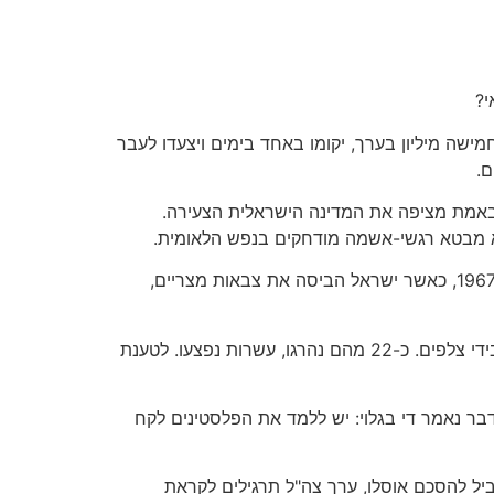
י?
וצאצאיהם, שמספרם כבר הגיע לחמישה מיליון בערך, יקומו באחד בימים ויצעדו לעבר
ם.
יו בה 650 אלף יהודים. שיבת הפליטים הייתה באמת מציפה את המדינה הישראלית הצעירה.
שהוא מבטא רגשי-אשמה מודחקים בנפש הלאומית.
השבוע הייתה הצגה חוזרת לאירוע מג'דל-שאמס. הפלסטינים מסביב לישראל הכריזו על י"ום הנכסה", לזכר התבוסה של 1967, כאשר ישראל הביסה את צבאות מצריים,
הפעם היה צה"ל מוכן. הגדר תוקנה וחוזקה, ולפניה נחפרה שוחה אנטי-טנקית. כאשר ניסו המפגינים להגיע לגדר הם נורו בידי צלפים. כ-22 מהם נהרגו, עשרות נפצעו. לטענת
בר נאמר די בגלוי: יש ללמד את הפלסטינים לקח
מוסרי שהוביל להסכם אוסלו, ערך צה"ל תרגילים לקראת