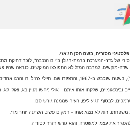
 פלסטיני מסוריה, בשם חסן חג'אזי.
סורי של גדר-המערכת ברמת-הגולן ב"יום הנכבה", לזכר דחיקת מח
דה-מוקשים. למרבה המזל לא התפוצצו המוקשים. כנראה שהיו פשו
ים מהם. האחרים נתפסו והוחזרו מיד לסוריה.
ובינלאומיים, שלקחו אותו איתם – אולי ניחשו מניין בא, ואולי לא. 
רמפים. לבסוף הגיע ליפו, העיר שממנה גורש סבו.
 משפחתו. הוא לא מצא אותו – המקום פשוט השתנה יותר מדי.
להסגיר את עצמו למשטרה, והוא גורש חזרה לסוריה.