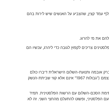
לף עמד קצין, שהצביע על האנשים שיש לירות בהם
להם את מי להרוג.
ז היו הפלסטינים צריכים לקפוץ לגובה כדי ליהרג, עכשיו הם
רק אובמה ותנועת-השלום הישראלית דיברו כולם
על "גבולות 1967". כאשר ידידיי ואני התחלנו ב-1949 לדבר על פיתרון שתי-המדינות, גם אנחנו התכוונו לאותם הגבולות עצמם ("גבולות 1967" אינם אלא קווי שביתת-הנשק
תימת הסכם-השלום עם הרשות הפלסטינית. תמיד
עם הפלסטיני, ופשוט להתעלם מהחצי השני. זה לא