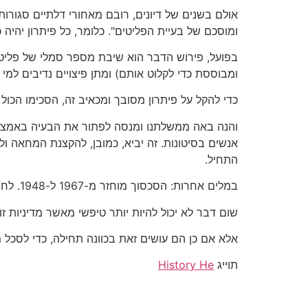
אולם בשנים של דיונים, רובם מאחורי דלתיים סגורות
ומוסכם של בעיית הפליטים". כלומר, כל פיתרון יהיה
בפועל, פירוש הדבר הוא שיבת מספר סמלי של פליט
ומבוססת כדי לקלוט אותם) ומתן פיצויים נדיבים למ
כדי להקל על פיתרון מסובך ומכאיב זה, הסכימו הכול
והנה באה ממשלתנו ומנסה לפתור את הבעיה באמצעו
אנשים בסיטונות. זה יביא, כמובן, להקצנת המחאה ו
התחיל.
במלים אחרות: הסכסוך מוחזר מ-1967 ל-1948. לחסן חג'אזי, נכדו של פליט מיפו, זהו הישג עצום.
שום דבר לא יכול להיות יותר טיפשי מאשר מדיניות זו 
אלא אם כן הם עושים זאת בכוונה תחילה, כדי לסכל
תוייג
History He