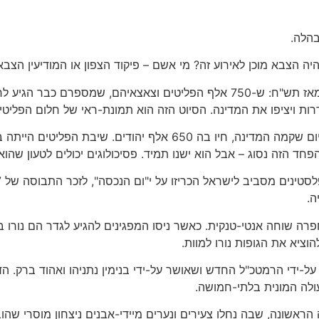
בהלה.
 הצבא מוכן לאירוע זה? מי אשם – פיקוד הצפון או המודיעין הצבא
מאחורי ההתרגשות עמד הסיוט, הרודף את המדינה מאז תש"ח: ש-750 אלף הפליטים 
רות ויציפו את המדינה. הסיוט הזה הוא תמונת-ראי של חלום הפליטי
בשנים הראשונות של המדינה היה זה סיוט-בהקיץ. ביום שקמה המדינה, ח
הפחד הזה נסוג – אבל הוא ישנו תמיד. פסיכולוגים יכולים לטעון 
ה.
וציא את הגופות נורו למוות.
-ידי הרמטכ"ל החדש ושאושר על-ידי בנימין נתניהו ואהוד ברק. הד
ולה המונית בלתי-חמושה.
נים. אחרי האינתיפאדה הראשונה, שבה נחלו צעירים ונערים מיידי-אבנים ניצחון 