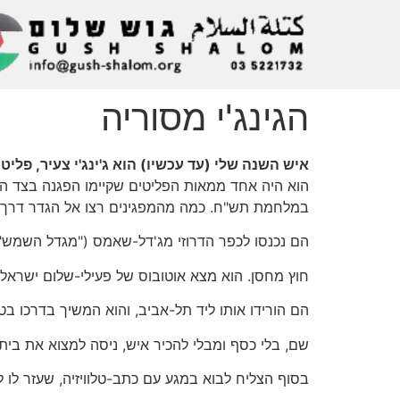
הגינג'י מסוריה
איש השנה שלי (עד עכשיו) הוא ג'ינג'י צעיר, פליט
הוא היה אחד ממאות הפליטים שקיימו הפגנה בצד ה
במלחמת תש"ח. כמה מהמפגינים רצו אל הגדר דרך ש
הם נכנסו לכפר הדרוזי מג'דל-שאמס ("מגדל השמש"), בשטח שנכבש ב-1967, והתפזרו שם. חיילי צה"ל ירו והרגו אחד
חוץ מחסן. הוא מצא אוטובוס של פעילי-שלום ישראליים 
הם הורידו אותו ליד תל-אביב, והוא המשיך בדרכו בט
שם, בלי כסף ומבלי להכיר איש, ניסה למצוא את בית
בסוף הצליח לבוא במגע עם כתב-טלוויזיה, שעזר לו 