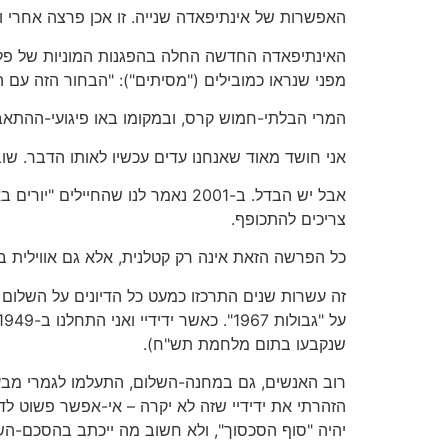
האפשרות של אינתיפאדה שנייה. זו אכן פרצה אחרי וע
האינתיפאדה החדשה החלה בהפגנות המוניות של פלסט
מפני שנראו כמובילים ("מסיתים"): "הבחור הזה עם
המרי הבלתי-חמוש קרס, ובמקומו באו פיגועי-ההתאב
אני חושד מאוד שאנחנו עדים עכשיו לאותו הדבר. שוב
אבל יש הבדל. ב-2001 נאמר לנו שה
צריכים להתכופף.
כל הפרשה הזאת אינה רק קטלנית, אלא גם אווילית ב
זה עשרות שנים התרכזו כמעט כל הדיונים על השלו
שנקבעו בתום מלחמת תש"ח).
רוב האנשים, גם במחנה-השלום, התעלמו לגמרי מב
הזהרתי את ידידיי שזה לא יקרה – אי-אפשר פשוט לד
יהיה "סוף הסכסוך", ולא חשוב מה ייכתב בהסכם-הש