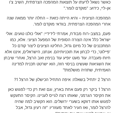
כאשר נשאל לדעתו על תוצאות המהפכה הצרפתית, השיב צ'ו
אן-ליי, כידוע: "מוקדם לומר."
המהפכה הציונית – והיא הייתה כזאת – החלה יותר ממאה שנה
אחרי המהפכה הצרפתית. בוודאי מוקדם לומר.
פעם, במצב-רוח מבודח, אמרתי לידידיי: "אולי כולנו טועים. אולי
ישראל כלל אינה הצורה הסופית של המפעל הציוני. אלא, כמו
המתכננים של כל מיזם גדול, החליטו הציונים ליצור קודם כל
'פיילוט', כדי לבחון את תוכניותיהם. אנחנו, הישראלים, איננו אלא
חיות-מעבדה. עוד מעט יופיע עוד בנימין זאב הרצל, ואחרי שיבחן
את השגיאות שעשינו בניסוי הזה, הוא ישרטט תכנית למדינה
האמיתית, שתהיה מושלמת!"
הרצל 2 יתחיל בשאלה: איפה התחיל הכישלון של הרצל 1?
הרצל 1 ביקר רק פעם אחת בארץ, וגם זאת רק כדי לפגוש כאן
את הקיסר הגרמני, שאותו רצה לגייס לעניינו. הקיסר התעקש
לפגוש אותו דווקא בשערי ירושלים. הוא הקשיב למה שהיה
להרצל לומר, ואז העיר לאחד מעוזריו: "זה רעיון גדול, אבל