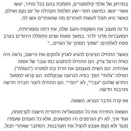
במרחק של אלפי קילומטרים, ותומכת בהם בכל מחיר, יעשו
אשרי יעשו. כמיעוט חסר-ישע חולמת הקהילה על יום נקם ושילם,
כאשר היא תוכל לעשות לאחרים מה שהאחרים עשו לה.
כל זה מעצב את השקפת-העם שלה, את דתה ומסורותיה,
המועברות מדור לדור. במשך מאות שנים התפללו היהודים בערב
פסח לאלוהים: "שפוך חמתך על הגויים…"
כאשר התחילו הציונים להגיע לארץ ולהקים את היישוב, נראה היה
כאילו הרצל צדק. הם התחילו להתנהג כמו עובר של אומה
אמיתית. הם השילו מעצמם את הדת ובזו לפזורה ("הגולה").
המילה "גלותי" הפך בפיה לגרועה שבקללות. הם קראו למפעל
החדש שלהם "עברי", לא "יהודי". הם התחילו ליצור חברה חדשה
ותרבות חדשה.
ואז קרה הדבר הנורא: השואה.
השואה החזירה את כל המנטאליות היהודית הישנה לקדמותה,
ועוד איך. לא רק הגרמנים היו הפושעים, אלא כל העמים שעמדו
מנגד ולא נקפו אצבע להציל את הקורבנות. הסתבר שאחרי הכול,