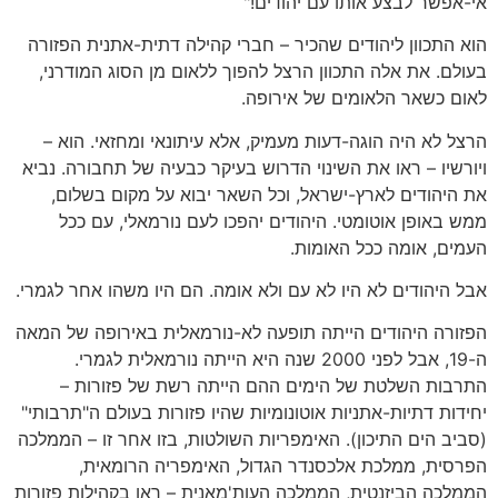
אי-אפשר לבצע אותו עם יהודים!"
הוא התכוון ליהודים שהכיר – חברי קהילה דתית-אתנית הפזורה
בעולם. את אלה התכוון הרצל להפוך ללאום מן הסוג המודרני,
לאום כשאר הלאומים של אירופה.
הרצל לא היה הוגה-דעות מעמיק, אלא עיתונאי ומחזאי. הוא –
ויורשיו – ראו את השינוי הדרוש בעיקר כבעיה של תחבורה. נביא
את היהודים לארץ-ישראל, וכל השאר יבוא על מקום בשלום,
ממש באופן אוטומטי. היהודים יהפכו לעם נורמאלי, עם ככל
העמים, אומה ככל האומות.
אבל היהודים לא היו לא עם ולא אומה. הם היו משהו אחר לגמרי.
הפזורה היהודים הייתה תופעה לא-נורמאלית באירופה של המאה
ה-19, אבל לפני 2000 שנה היא הייתה נורמאלית לגמרי.
התרבות השלטת של הימים ההם הייתה רשת של פזורות –
יחידות דתיות-אתניות אוטונומיות שהיו פזורות בעולם ה"תרבותי"
(סביב הים התיכון). האימפריות השולטות, בזו אחר זו – הממלכה
הפרסית, ממלכת אלכסנדר הגדול, האימפריה הרומאית,
הממלכה הביזנטית, הממלכה העות'מאנית – ראו בקהילות פזורות