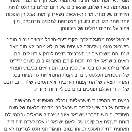
המלחמה בא השלום, שהאויבים של היום יכולים בהחלט להיות
הידידים של מחר. מדינות-הלאום נשארו קיימות, אבל הן הופכות
יותר ויותר תלויות זו בזו. הן מצטרפות למבנים מרחביים, תוך
ויתור על נתחים גדולים של ריבונותן.
ישראל אינה מסוגלת לכך. סקרי דעת-הקהל מראים שרוב מוחץ
בישראל מאמין שלעולם לא יהיה שלום. לא מחר, לא תוך מאה
שנה. הם משוכנעים ש"הערבים" רוצים לזרוק אותנו לים. הם
רואים בישראל אדירת-הכוח קורבן מוקף אויבים, כשגם ידידינו
עלולים לתקוע לנו בכל עת סכין בגב. הם רואים בכיבוש הנצחי
של השטחים הפלסטיניים ובהקמת התנחלויות לוחמניות בכל
הארץ תוצאה של התוקפנות הערבית, ולא הסיבה שלה. רוב רובם
של יהודי העולם תומכים בהם בסולידריות עיוורת.
כמעט כל המפלגות הישראליות, ובכללן האופוזיציה הראשית,
עומדות על כך שיש להכיר בישראל כב"מדינת-הלאום של העם
היהודי". פירוש הדבר שישראל אינה שייכת לישראלים (הממשלה
דוחה רשמית את קיומו של "לאום ישראלי") אלה לעדה היהודית
האתנית-דתית העולמית. זהו כמובן הניגוד המוחלט למדינת-לאום