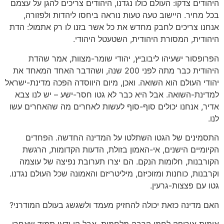
היהודים צדקו: העולם כולו נגדנו, היהודים צריכים להגן על עצמם
בכל מחיר. היישוב טעה טעות נוראה ביחסו ליהדות ולפזורה,
אנחנו צריכים לחבק מחדש את כל אשר בזנו לו רק אתמול: הדת
היהודית, המסורת היהודית, השטעטל היהודי.
הפרופסור ישעיהו ליבוביץ, יהודי שומר-מצוות, אמר שהדת
היהודית כבר מתה לפני 200 שנה, ושהדבר האחד המאחד את
יהודי העולם הוא השואה. ואכן, מיום היווסדה הפכה מדינת-ישראל
למדינת-השואה. אבל היא כבר לא גטו חסר-ישע – יש לנו צבא
אדיר, אנחנו יכולים סוף-סוף לעשות לאחרים מה שהאחרים עשו
לנו.
התסמינים של הגטו השתלטו על המדינה החדשה. הפחדים
הקיומיים הישנים, אי-האמון בזולת, הדעות הקדומות, הרגשת
הקורבנות, חלומות הנקם. הם יצרו תערובת נפיצה של עוצמה
וקרבנות, כוחנות ומזוכיזם, מיליטריזם והאמונה שכל העולם נגדנו.
גטו עם פצצות-גרעין.
האם מדינה כזאת יכולה להחזיק מעמד ולשגשג בעולם המודרני?
אומות אירופה לחמו הרבה מלחמות. אבל הן ידעו תמיד שאחרי