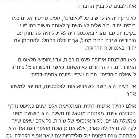
אלה לבנים של בניין החברה.
לא ניתן היה אז לחשוב על "לאומים", גופים טריטוריאליים כמו
בימינו. יהודי בירושלים לא השתייך לאותה הישות כמו "יווני"
בקיסריה. גבר נוצרי באלכסנדריה לא יכול היה להתחתן עם
היהודייה שגרה בבית ממול, אך זו יכלה בהחלט להתחתן עם
יהודי באנטיוכיה הרחוקה.
מאז השתנתה אירופה פעמים רבות, עד שהופיעו הלאומים
המודרניים. רק היהודים לא השתנו. כאשר חיפש הרצל פיתרון
ל"שאלה היהודית", הם היו עדיין פזורה אתנית-דתית.
אין בעיה, הוא חשב. כשאביא אותן לפלסטינה, הם יהיו למשהו
אחר.
אולם קהילה אתנית-דתית, המתקיימת אלפי שנים כמיעוט נרדף
בסביבה עוינת, מפתחת מנטאליות משלה. היא חוששת מפני
ממשלת הגויים, מקור אינסופי של גזירות. כל אדם שאינו שייך
לקהילה נראה לה כאויב, אלא אם כן הוכח ההיפך (וגם אז). היא
מפתחת צורה קיצונית של סולידריות עם שאר אנשי הקהילה, גם