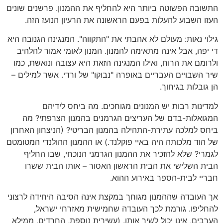
התשובה הפשוטה ביותר היא להחליף את ההמנון. פרשנים שונים
העזו השבוע להעלות בפעם הראשונה את הרעיון הנועז הזה.
גילוי נאות: מעולם לא אהבתי את "התקווה". המנגינה הגנובה היא
די יפה, אבל אינה מתאימה להמנון. המנון לאומי אמור להלהיב
ולרומם את הרוח, ואילו המנגינה הזאת היא עצובה ונואשת, כמו
שיר השבויים העבריים באופרה "נבוקו" של ורדי. אשר למילים –
הן גובלות בגיחוך.
למדינות רבות יש המנונים מגוחכים. מה ביחס לידיהם
המגואלות-בדם של העריצים הגרמנים בהמנון הצרפתי? מה
ביחס למלכה עתירת-התהילה בהמנון הבריטי? (הניצחון האחרון
של הוד מלכותה היה באיי פוקלנד.) או ההמנון ההולנדי המטומטם
לגמרי? שלא להזכיר את ההמנון הגרמני הנוכחי, שבו החליף
הבית השלישי את הבית הראשון האסור – אותו הבית ששרו
חבריי לבית-הספר באירוע ההוא.
אך העובדה שההמנון מגוחך במקצת אינה הסיבה היחידה לרצוני
להחליפו. גורמת לכך העובדה שחמישית מאזרחי ישראל,
הערבים, אינו יכול לשיר אותו. (עשירית נוספת, החרדים, ממילא