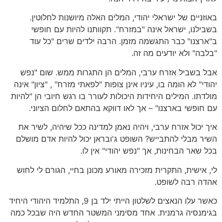
באוזניים של ישראלי יהודי, המלים האלה מיושנות לחלוטין.
בשבילנו, ישראל אינה "במזרח". תקוותנו להיות עם חופשי
ב"ארצנו" כבר התגשמה מזמן. הרבה ילדים שרים "כל עוד
"בלבה" ולא יודעים מה זה.
אבל בשביל אזרח ערבי, המלים הן התגרות ממש. שום "נפש
יהודי" לא הומה בו, עיניו אינן צופות "לפאתי מזרח" , "ציון" אינה
מולדתו. המילים היחידות היכולות לעורר בו רגש חיובי הן "להיות
עם חופשי בארצנו" – אך לאו דווקא בהתאם לחלום הציוני.
איך יכול אזרח ערבי, ויהיה נאמן למדינה ככל שיהיה, לשיר את
השיר מבלי להתבייש? השופט ג'ובראן יכול להיות אדם מושלם
בכל שאר הבחינות, אך "נפש יהודי" אין לו.
לי, אישית, התקרית מזכירה מאורע מכונן בחיי, הגורם לי לחוש
אהדה רבה לשופט.
כאשר עלו הנאצים לשלטון הייתי ילד בן 9, התלמיד היהודי היחיד
בגימנסיה גרמנית. אחד מסימני המשטר החדש היה שבכל כמה