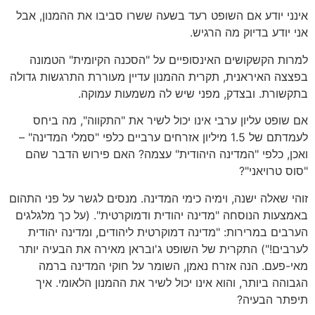
אינני יודע אם השופט רעד בשעה ששרו סביבו את ההמנון, אבל
אני יודע בדיוק מה הרגיש.
למרות הקשקושים האינסופיים על "הסכנה הקיומית" הטמונה
בפצצה האיראנית, תקרית ההמנון עדיין מעוררת התרגשות גדולה
בתקשורת. ובצדק, מפני שיש לה משמעות עמוקה.
אם שופט עליון ערבי אינו יכול לשיר את "התקווה", מה ביחס
לעמדתם של 1.5 מיליון אזרחים ערביים כלפי "סמלי המדינה" –
ואכן, כלפי "המדינה היהודית" עצמה? האם פירוש הדבר שהם
"סוס טרויאני"?
זוהי שאלה ישנה, וימיה כימי המדינה. מנסים לגשר על פני התהום
באמצעות הנוסחה "מדינה יהודית ודמוקרטית". (על כך מלגלגים
הערבים במרירות: "מדינה דמוקרטית ליהודים, ומדינה יהודית
לערבים!") התקרית של השופט ג'ובראן מאירה את הבעיה יותר
מאי-פעם. הנה אזרח נאמן, השומר על חוקי המדינה ברמה
הגבוהה ביותר, והוא אינו יכול לשיר את ההמנון הלאומי. איך
תיפתר הבעיה?