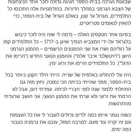
שבועות נערכה בבית-הספר חגיגה גדולה לזכר אחד הניצחונות
של הצבא הגרמני במהלך הדורות. בהזדמנויות אלה התכנסו כל
התלמידים, מגדול עד קטן, באולם הגדול של בית-הספר, כדי
להאזין לנאומים פטריוטיים.
בסיום אחד הטקסים האלה – נדמה לי שזה היה לזכר כיבוש
בלגראד על-ידי המצביא הנסיך אויגן ב-1717 – כל התלמידים קמו
על רגליהם ושרו את שני ההמנונים הרשמיים – ההמנון הגרמני
הישן ("דויטשלנד איבר אלס") וההמנון הנאצי החדש ("הרימו את
הדגל"). כל התלמידים הרימו את זרוע ימין.
היה עלי להחליט באלפית של שנייה. הייתי הילד הקטן ביותר בכל
בית-הספר, מפני שהייתי בכיתה הכי נמוכה, וחוץ מזה גם
התחלתי ללמוד שנה לפני חבריי לכיתה. עמדתי דום, אבל לא
הרמתי את זרועי ולא שרתי את ההמנון הנאצי. אני חושב שרעדתי
מהתרגשות.
כשזה נגמר איימו כמה ילדים גדולים לשבור לי את כל העצמות
אם זה יקרה עוד פעם. למרבה המזל, עזבנו את גרמניה כעבור
כמה ימים.