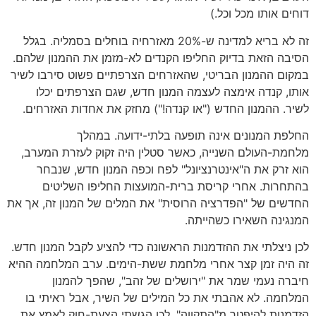
דוחים אותו מכל וכל.)
זה לא בריא למדינה ש-20% מאזרחיה בוחלים בסמליה. בגלל
הסיבה הזאת בדיוק החליפו הקנדים לא-מזמן את ההמנון שלהם.
במקום ההמנון הבריטי, שהאזרחים הצרפתיים פשוט סירבו לשיר
אותו, קנדה אימצה לעצמה המנון חדש, שגם הצרפתים יכלו
לשיר. ההמנון החדש ("או קנדה!") מחזק את אחדות האזרחים.
החלפת המנונים אינה תופעה בלתי-ידועה. במהלך
מלחמת-העולם השנייה, כאשר סטלין היה זקוק לעזרת המערב,
הוא זרק את ה"אינטרנציונל" לפח וכפה המנון חדש, שנבחר
בהתחרות. אחרי קריסת ברית-המועצות החליפו השליטים
החדשים של "הפדרציה הרוסית" את המלים של המנון זה, אך את
המנגינה השאירו כשהייתה.
לכן ניצלתי את ההזדמנות הראשונה כדי להציע לקבל המנון חדש.
זה היה זמן קצר אחרי מלחמת ששת-הימים. ערב המלחמה ההיא
חיברה נעמי שמר את "ירושלים של זהב", שהפך להמנון
המלחמה. לא אהבתי את כל המילים של השיר, אבל ראיתי בו
הזדמנות להיפטר מ"התקווה". לכן הגשתי הצעת-חוק לאמץ את