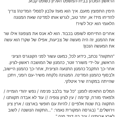
הראשון המכהן בבית-המשפט העליון כשופט קבוע.
הימין התפוצץ מזעם. איך הוא מעז! עלבון לסמלי המדינה! צריך
להדיחו מיד! או, יותר טוב, לגרש אותו למדינה שאת המנונה
הלאומי הוא יכול לשיר!
אחרים התייחסו לשופט בכבוד. הוא לא אנס את מצפונו! אילו שר
את ההמנון, זה היה מעשה של צביעות, אפילו של שקר! הוא עשה
את המעשה הנכון!
"התקווה" נכתב, כידוע לכל, כמעט עשור לפני הקונגרס הציוני
הראשון, על-ידי משורר זוטר, כהמנון של המושבה ראשון-לציון.
אחר-כך התקבל כהמנון התנועה הציונית, אחר-כך כהמנון היישוב,
ולבסוף כהמנון המדינה. המנגינה נלקחה משיר-עם רומני, ויתכן
שהייתה במקורה שיר איטלקי.
המלים התאימו לזמנן: "כל עוד בלבב פנימה / נפש יהודי הומייה /
ולפאתי מזרח, קדימה / עין לציון צופיה // עוד לא אבדה תקוותנו /
התקווה בת שנות אלפיים / להיות עם חופשי בארצנו / ארץ ציון
וירושלים." (בגרסה המקורית נאמר: "…התקווה הנושנה / לשוב
לארץ אבותינו / עיר בה דויד חנה."