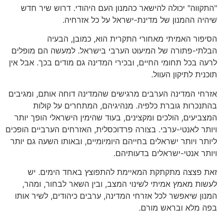
"התקווה" יכולה להישאר כהמנון העם היהודי. דרוש שיר חדש
שיהיה ההמנון של מדינת-ישראל על כל אזרחיה.
הסיפור האמיתי מאחורי התקרית הוא, כמובן, הבעיה
הבלתי-פתורה של המיעוט הערבי בישראל. למעשה הם מופלים
לרעה בכל תחומי החיים, ובכירי המדינה גם מודים בכך. אבל אין
תוכנית לתיקון העוול.
אזרחי המדינה הערבים מרגישים שהמדינה דוחה אותם, ומגיבים
בהתנכרות גוברת כלפיה. מנהיגיהם, המתחרים על קולות
המצביעים, הולכים ומקצינים, בעוד שהימין הישראלי הופך יותר
ויותר לאנטי-ערבי. בצורה פרדוכסלית, האזרחים הערביים הופכים
ליותר ויותר ישראלים בחייהם היומיומיים, ובאותו השעה גם יותר
ויותר אנטי-ישראלים בדעותיהם.
זאת פצצה מתקתקת המאיימת להתפוצץ באחד הימים. יש
לעשות מאמץ אמיתי לשינוי המצב, ובין השאר לבחור, ומהר,
המנון שיאפשר לכל אזרחי המדינה, ערבים כיהודים, לשיר אותו
בפה מלא ובראש מורם.