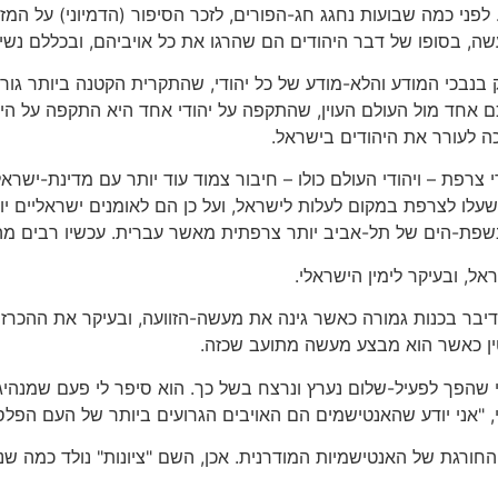
 לפני כמה שבועות נחגג חג-הפורים, לזכר הסיפור (הדמיוני) על המז
ה, בסופו של דבר היהודים הם שהרגו את כל אויביהם, ובכללם נשים 
 בנבכי המודע והלא-מודע של כל יהודי, שהתקרית הקטנה ביותר גור
כם אחד מול העולם העוין, שהתקפה על יהודי אחד היא התקפה על הי
כה לעורר את היהודים בישראל.
צרפת – ויהודי העולם כולו – חיבור צמוד עוד יותר עם מדינת-ישר
עלו לצרפת במקום לעלות לישראל, ועל כן הם לאומנים ישראליים יו
שפת-הים של תל-אביב יותר צרפתית מאשר עברית. עכשיו רבים מהם
ל, ובעיקר לימין הישראלי.
יבר בכנות גמורה כאשר גינה את מעשה-הזוועה, ובעיקר את ההכרז
ין כאשר הוא מבצע מעשה מתועב שכזה.
י שהפך לפעיל-שלום נערץ ונרצח בשל כך. הוא סיפר לי פעם שמנהיג
 "אני יודע שהאנטישמים הם האויבים הגרועים ביותר של העם הפלסט
החורגת של האנטישמיות המודרנית. אכן, השם "ציונות" נולד כמה ש