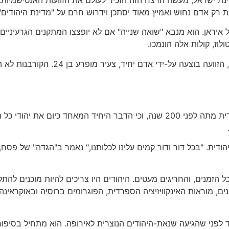
 רק אדם נחוש ואמיץ מאוד יסתכן וידרוש חרם על "מדינת היהודים"
 איראן. הוא מנבא "שואה שנייה" אם לא יופצצו המתקנים הגרעיניים.
וז, קולות אלה הונמכו.
יש בעולם הסבורים שזוהי תגובה מוגזמת. א
ישעיהו ליבוביץ, יהודי שומר-מצוות, אמר שהדת היהודית מתה לפני 200 שנה, וכי ה
הודית. "בכל דור ודור קמים עלינו לכלותנו," נאמר ב"הגדה" של פסח,
ל הזמנים, והחריגים מעטים. היהודים היו צריכים להיות מוכנים לה
ם, מוראות האינקוויזיציה הספרדית, הפוגרומים ברוסיה ובאוקראינ
וד לפני שהגיעה שנאת-היהודים הנוצרית לאירופה. הוא מתחיל בסיפו