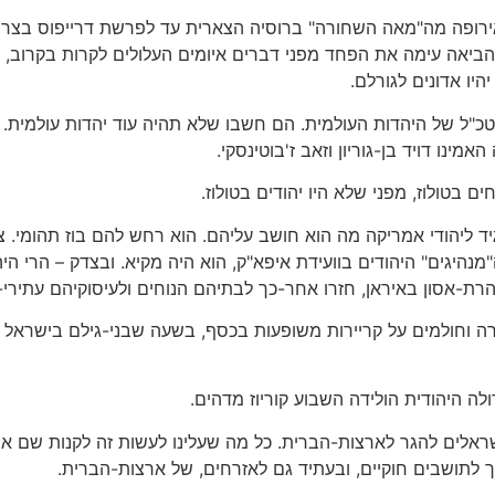
רופה מה"מאה השחורה" ברוסיה הצארית עד לפרשת דרייפוס בצרפת
 שהביאה עימה את הפחד מפני דברים איומים העלולים לקרות בקרוב, 
יו אדונים לגורלם.
מטכ"ל של היהדות העולמית. הם חשבו שלא תהיה עוד יהדות עולמית. 
מינו דויד בן-גוריון וזאב ז'בוטינסקי.
ם בטולוז, מפני שלא היו יהודים בטולוז.
גיד ליהודי אמריקה מה הוא חושב עליהם. הוא רחש להם בוז תהומי. ציו
נהיגים" היהודים בוועידת איפא"ק, הוא היה מקיא. ובצדק – הרי ה
הרת-אסון באיראן, חזרו אחר-כך לבתיהם הנוחים ולעיסוקיהם עתירי-
קרה וחולמים על קריירות משופעות בכסף, בשעה שבני-גילם בישראל
לה היהודית הולידה השבוע קוריוז מדהים.
אלים להגר לארצות-הברית. כל מה שעלינו לעשות זה לקנות שם איז
ך לתושבים חוקיים, ובעתיד גם לאזרחים, של ארצות-הברית.