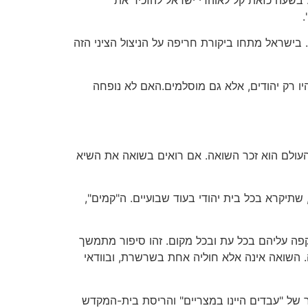
.
 בישראל מתחו ביקורת חריפה על הניצול הציני הזה
חרי הכול, הזוועה בוצעה על-ידי אדם יחיד, צעיר מופרע בן 24. הקורבנות לא היו רק יהודים, אלא גם מוסלמים.האם לא נופחה
דבר היחיד המאחד כיום את יהודי כל העולם הוא זכר השואה. אם רואים בשואה את השיא
 שתיקרא בכל בית יהודי בעוד שבועיים. ה"קמים",
תקפה עליהם בכל עת ובכל מקום. זהו סיפור מתמשך
ה. השואה אינה אלא חוליה אחת בשרשרת, ובוודאי
ר של "עבדים היינו במצריים" והריסת בית-המקדש