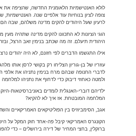
לולא האנטישמיות הלאומנית החדשה, שהציפה את אי
צופה לציון בנוחיות עוד אלפיים שנה. האנטישמיות,
לרעיון שעל היהודים להקים מדינה משלהם, שבה הם יה
הוגי הציונות לא התכוונו להקים מדינה שתהיה מעין 
היהודית תיעלם. זה מה שכתב בנימין זאב הרצל, ובזה הא
אילו התגשמו הדברים לפי חזונם, לא היה יהודים נרצחי
עוזריו של בן-גוריון הצליחו רק בקושי לרסן אותו מלה
לדברי החנופה שבהם מרח בנימין נתניהו את אלפי ה"מ
ולמטה כאחוזי דיבוק כדי לדחוף את נתניהו למלחמה 
ילדיהם דוברי-האנגלית לומדים באוניברסיטאות-היו
המלחמה המובטחת. אז איך לא להקיא?
אגב, הסימביוזיס בין הפוליטיקאים האמריקאיים והשדו
הקונגרס האמריקאי קיבל פה-אחד חוק המקל על הישר
ברוקלין, בחצי המחיר של דירה בירושלים – כדי להפו