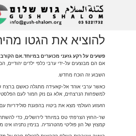
להוציא את הגטו מהיה
פשעים על רקע גזעני מכוערים במיוחד.אם הקורבנ
אם הם מבוצעים על-ידי ערבי כלפי ילדים יהודיים, הם
השבוע זה הוכח מחדש.
כאשר ערבי אוהד אל-קאעידה מתגלה כאשם ברצח שלוש
למשפחות הנרצחים, אלא גם נזק חמור לעם הפלסטיני,
הזעזוע העולמי מצא את ביטויו בהפגנת סולידריות עם
שר-החוץ הצרפתי טס במיוחד לירושלים, כדי להשתתף ב
קמצוץ של הון פוליטי מהטרגדיה. בנימין נתניהו אינו מ
בשעה שגוברות בעולם הקריאות להטלת חרם על מדינת