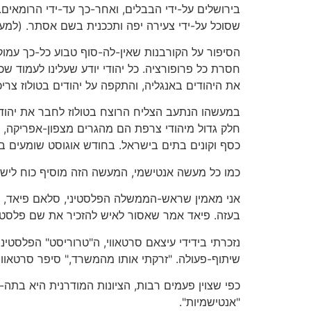
בירושלים על-ידי הבבלים, ואחר-כך עד-ידי הרומאים.
שסוכל על-ידי צעירה יפה ותככנית בשם אסתר. (למעש
הסיפור על הקורבנות שאין-לה-סוף טבוע כל-כך עמוק
חסרת כל פרופורציה. כל יהודי יודע שעלינו לעמוד ש
את היהודים באנגליה, והתקפה על יהודים בטולוז צרי
במעשהו הנתעב הצליח הרוצח בטולוז לחבר את יהודי 
חלק גדול מיהודי צרפת הם מהגרים מצפון-אפריקה, ש
כסף וקונים בתים בישראל. בחודש אוגוסט שומעים ב
כמו כל מעשה אנטישמי, המעשה הזה מוסיף כוח לישרא
אני מאמין שראש-הממשלה הפלסטיני, סלאם פיאד, ד
בעזה. פיאד אמר שאסור לאיש להזכיר את שם פלסט
נזכרתי בידידי עיצאם סרטאווי, ה"טרוריסט" הפלסטינ
שיתוף-פעולה. "זרקתי אותו מהמשרד," סיפר סרטאווי,
כפי שצוין פעמים רבות, הציונות המודרנית היא בתה-
"אנטישמיות".