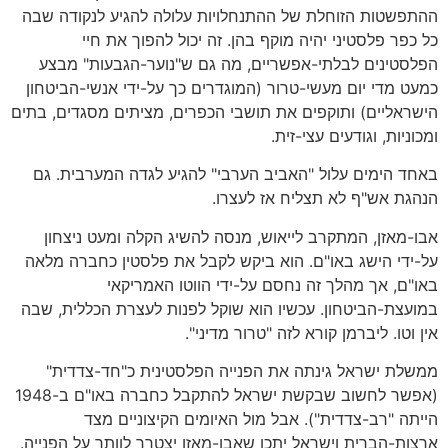
ההתפשטות הזוחלת של ההתנחלויות עלולה להגיע לנקודה שבה
כל כפר פלסטיני יהיה מוקף בהן. זה יכול להפוך את חיי
הפלסטינים לבלתי-אפשריים, מה גם ש"נוער-הגבעות" מבצע
כמעט מדי יום מעשי-טרור (המוגדרים כך על-ידי אנשי-הביטחון
הישראליים) ותוקפים את תושבי הכפרים, מציתים מסגדים, בתים
ומכוניות, וגודעים עצי-זית.
באחד הימים עלול "האביב הערבי" להגיע לגדה המערבית. גם
הנהגת אש"ף לא תצליח אז לעצרו.
אבו-מאזן, המתקרב לייאוש, מנסה להשיג הקלה ומעט ניצחון
על-ידי הישג באו"ם. הוא ביקש לקבל את פלסטין כחברה מלאה
באו"ם, אך מהלך זה נחסם על-ידי הווטו האמריקאי
במועצת-הביטחון. עכשיו הוא שוקל לפנות לעצרת הכללית, שבה
אין וטו. ליברמן קורא לזה "טרור מדיני".
ממשלת ישראל גינתה את הפנייה הפלסטינית כ"חד-צדדית"
(אפשר לחשוב שבקשת ישראל להתקבל כחברה באו"ם ב-1948
הייתה "רב-צדדית"). אבל מול האיומים הקיצוניים מצד
ארצות-הברית וישראל יתכן שאבו-מאזן יצטרך לוותר על הפנייה.