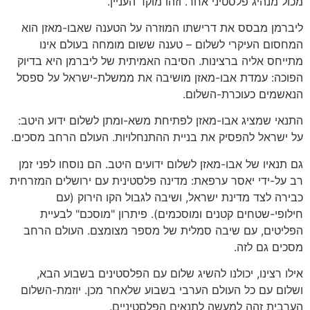
מכול מנהיג פלסטיני אחר. וזהו מוקד העניין.
ליברמן מבסס את דרישתו המוזרה על הטענה שאבו-מאזן הוא
המחסום העיקרי לשלום – טענה ששום מומחה בעולם אינו
מתייחס אליה ברצינות. הסיבה האמיתית של ליברמן היא בדיוק
הפוכה: עמדת אבו-מאזן מושיבה את ממשלת-ישראל על ספסל
הנאשמים כעוכרת-השלום.
התנאי שמציג אבו-מאזן לפתיחת משא-ומתן לשלום ידוע היטב:
על ישראל להפסיק את בניית ההתנחלויות. העולם הרחב מסכים.
גם תנאיו של אבו-מאזן לשלום ידועים היטב. הם נוסחו לפני זמן
רב על-ידי יאסר ערפאת: מדינה פלסטינית עם ירושלים המזרחית
כבירה לצד מדינת ישראל, ושיבה לגבול הקו הירוק (עם
חילופי-שטחים קטנים ומוסכמים). פיתרון "מוסכם" לבעיית
הפליטים, עם שיבה סמלית של מספר מצומצם. העולם הרחב
מסכים גם לזה.
אילו רצינו, יכולנו להשיג שלום עם הפלסטינים בשבוע הבא,
ושלום עם כל העולם הערבי בשבוע שלאחר מכן. יוזמת-השלום
הערבית זהה למעשה לתנאים הפלסטיניים.