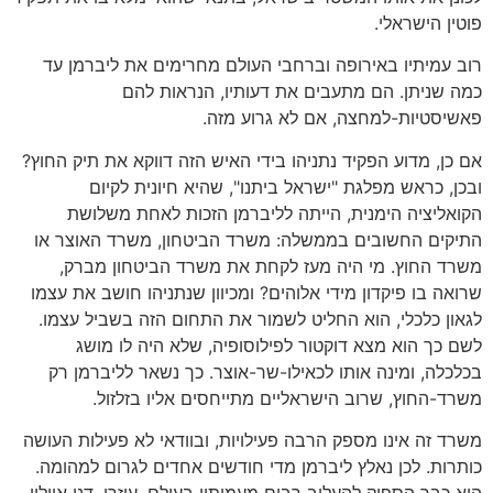
פוטין הישראלי.
רוב עמיתיו באירופה וברחבי העולם מחרימים את ליברמן עד
כמה שניתן. הם מתעבים את דעותיו, הנראות להם
פאשיסטיות-למחצה, אם לא גרוע מזה.
אם כן, מדוע הפקיד נתניהו בידי האיש הזה דווקא את תיק החוץ?
ובכן, כראש מפלגת "ישראל ביתנו", שהיא חיונית לקיום
הקואליציה הימנית, הייתה לליברמן הזכות לאחת משלושת
התיקים החשובים בממשלה: משרד הביטחון, משרד האוצר או
משרד החוץ. מי היה מעז לקחת את משרד הביטחון מברק,
שרואה בו פיקדון מידי אלוהים? ומכיוון שנתניהו חושב את עצמו
לגאון כלכלי, הוא החליט לשמור את התחום הזה בשביל עצמו.
לשם כך הוא מצא דוקטור לפילוסופיה, שלא היה לו מושג
בכלכלה, ומינה אותו לכאילו-שר-אוצר. כך נשאר לליברמן רק
משרד-החוץ, שרוב הישראליים מתייחסים אליו בזלזול.
משרד זה אינו מספק הרבה פעילויות, ובוודאי לא פעילות העושה
כותרות. לכן נאלץ ליברמן מדי חודשים אחדים לגרום למהומה.