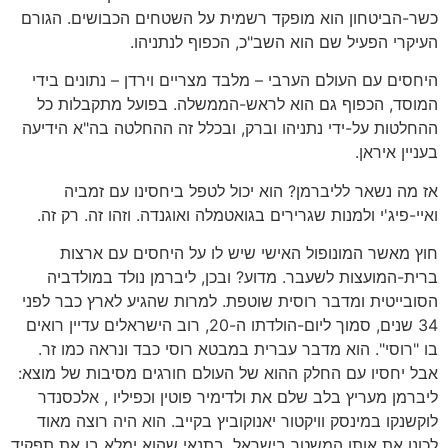
כשר-הביטחון הוא מופקד רשמית על השטחים הכבושים. הגורם
העיקרי הפעיל שם הוא השב"כ, הכפוף לנתניהו.
היחסים עם העולם הערבי – מלבד מצריים וירדן – נתונים בידי
המוסד, הכפוף גם הוא לראש-הממשלה. בפועל מתקבלות כל
ההחלטות על-ידי נתניהו וברק, ובכלל זה ההחלטה בה"א הידיעה
בעניין איראן.
אז מה נשאר לליברמן? הוא יכול לטפל ביחסינו עם זמביה
ואיי-פיג'י ולמנות שגרירים בגואטמלה ואוגנדה. וזהו זה. רק זה.
חוץ מאשר המונופול האישי שיש לו על היחסים עם ארצות
ברית-המועצות לשעבר. מדוע? ובכן, ליברמן נולד במולדביה
הסובייטית ומדבר רוסית שוטפת. למרות שהגיע לארץ כבר לפני
34 שנים, סמוך ליום-הולדתו ה-20, רוב הישראלים עדיין רואים
בו "רוסי". הוא מדבר עברית במבטא רוסי כבד ונראה כמו זר.
אבל יחסיו עם החלק ההוא של העולם חורגים מסיבות של מוצא:
ליברמן מעריץ בלב שלם את ולדימיר פוטין וכפיליו , אלכסנדר
לוקשנקו במינסק וויקטור יאנוקוביץ בקייב. הוא היה רוצה מאוד
לכונן את אותו המשטר בישראל, בתנאי שהוא ימלא בו את תפקיד