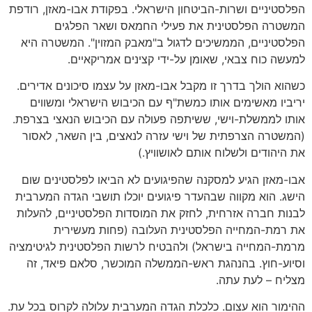
הפלסטיניים ושרות-הביטחון הישראלי. בפקודת אבו-מאזן, רודפת
המשטרה הפלסטינית את פעילי החמאס ושאר הפלגים
הפלסטיניים, הממשיכים לדגול ב"מאבק המזוין". המשטרה היא
למעשה כוח צבאי, שאומן על-ידי קצינים אמריקאיים.
כשהוא הולך בדרך זו מקבל אבו-מאזן על עצמו סיכונים אדירים.
יריביו מאשימים אותו כמשת"ף עם הכיבוש הישראלי ומשווים
אותו לממשלת-וישי, ששיתפה פעולה עם הכיבוש הנאצי בצרפת.
(המשטרה הצרפתית של וישי עזרה לנאצים, בין השאר, לאסור
את היהודים ולשלוח אותם לאושוויץ.)
אבו-מאזן הגיע למסקנה שהפיגועים לא הביאו לפלסטינים שום
הישג. הוא מקווה שבהעדר פיגועים יוכלו תושבי הגדה המערבית
לבנות חברה אזרחית, לחזק את המוסדות הפלסטיניים, להעלות
את רמת-המחייה הפלסטינית העלובה (פחות מעשירית
מרמת-המחייה בישראל) ולהבטיח לרשות הפלסטינית לגיטימציה
וסיוע-חוץ. בהנהגת ראש-הממשלה המוכשר, סלאם פיאד, זה
מצליח – לעת עתה.
ההימור הוא עצום. כלכלת הגדה המערבית עלולה לקרוס בכל עת.