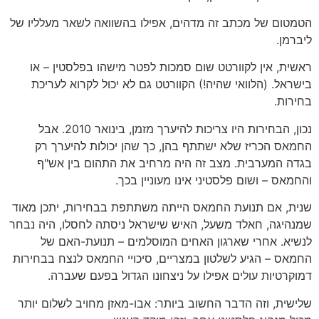
הטמטום של מכתב זה מדהים, אפילו בהשוואה לשאר מעלליו של
ליברמן.
ראשית, אין לקוורטט שום סמכות לפטר מישהו בפלסטין – או
בישראל. (הלוואי שהיה!) הקוורטט גם לא יכול לקרוא לעריכת
בחירות.
נכון, הבחירות היו צריכות להיערך מזמן, בינואר 2010. אבל
החמאס הכריז שלא ישתתף בהן, כך שהן יכולות להיערך רק
בגדה המערבית. מצב זה היה מרחיב את התהום בין אש"ף
והחמאס – ושום פלסטיני אינו מעוניין בכך.
שנית, אם תנועת החמאס הייתה משתתפת בבחירות, יתכן מאוד
שמנהיגה, חאלד משעל, האיש שישראל ניסתה לחסלו, היה נבחר
לנשיא. אחרי שארגון האחים המוסלמים – תנועת-האם של
החמאס – הגיע לשלטון במצריים, סיכויי החמאס לנצח בבחירות
דמוקרטיות עולים אפילו על ניצחונו הגדול בפעם שעברה.
שלישית, וזה הדבר החשוב ביותר: אבו-מאזן מחויב לשלום יותר