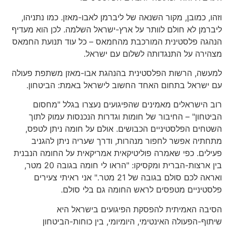
וזהו, כמובן, מקור השנאה של ליברמן לאבו-מאזן. כמו נתניהו,
ליברמן לא חולם לוותר על ארץ-ישראל השלמה. לכן הוא מעדיף
הנהגה פלסטינית המורכבת מהחמאס – כל עוד תנועת החמאס
מצהירה על התנגדותה לשלום עם ישראל.
למעשה, הרשות הפלסטינית בהנהגת אבו-מאזן משתפת פעולה
עם ישראל בתחום האחד החשוב לישראל באמת: הביטחון.
רוב הישראלים מאמינים שהפיגועים נעצרו בגלל "מחסום
הביטחון" – החיבור של חומות וגדרות הנכנסות עמוק לתוך
השטחים הפלסטיניים הכבושים. אולם על חומה ניתן לטפס,
מתחתיה אפשר לחפור מנהרות, ודרך שעריה ניתן להגניב
פעילים. כפי שאמרה פוליטיקאית אמריקאית על החומה הנבנית
בין ארצות-הברית ומקסיקו: "הראו לי חומה בגובה 20 מטר,
ואראה לכם סולם בגובה של 21 מטר." אני ראיתי צעירים
פלסטיניים מטפסים לראש החומה גם בלי סולם.
הסיבה האמיתית להפסקת הפיגועים בישראל היא
שיתוף-הפעולה האינטימי, היומיומי, בין כוחות-הביטחון