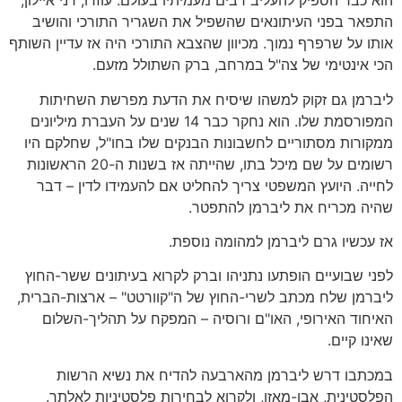
הוא כבר הספיק להעליב רבים מעמיתיו בעולם. עוזרו, דני איילון,
התפאר בפני העיתונאים שהשפיל את השגריר התורכי והושיב
אותו על שרפרף נמוך. מכיוון שהצבא התורכי היה אז עדיין השותף
הכי אינטימי של צה"ל במרחב, ברק השתולל מזעם.
ליברמן גם זקוק למשהו שיסיח את הדעת מפרשת השחיתות
המפורסמת שלו. הוא נחקר כבר 14 שנים על העברת מיליונים
ממקורות מסתוריים לחשבונות הבנקים שלו בחו"ל, שחלקם היו
רשומים על שם מיכל בתו, שהייתה אז בשנות ה-20 הראשונות
לחייה. היועץ המשפטי צריך להחליט אם להעמידו לדין – דבר
שהיה מכריח את ליברמן להתפטר.
אז עכשיו גרם ליברמן למהומה נוספת.
לפני שבועיים הופתעו נתניהו וברק לקרוא בעיתונים ששר-החוץ
ליברמן שלח מכתב לשרי-החוץ של ה"קוורטט" – ארצות-הברית,
האיחוד האירופי, האו"ם ורוסיה – המפקח על תהליך-השלום
שאינו קיים.
במכתבו דרש ליברמן מהארבעה להדיח את נשיא הרשות
הפלסטינית, אבו-מאזן, ולקרוא לבחירות פלסטיניות לאלתר.