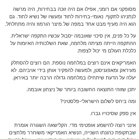
מסופקני אם רומני, אפילו אם היה זוכה בבחירות, היה מרשה
לנתניהו לתקוף. נאומי-בחירות לחוד ומעשיו של נשיא לחוד. גם
הוא היה מעיף מבט אחד במפה של מיצר הורמוז והיה מתחלחל.
על כל פנים, אין סיכוי שאובמה יסבול עכשיו התקפה ישראלית.
ההתקפה הייתה מציתה מלחמה, שאת השלכותיה האיומות על
כלכלת העולם מי יכול לצפות.
האמריקאים אינם רוצים במלחמה נוספת. הם רוצים להסתלק
מעיראק ומאפגניסטן, ולמעשה להפקיר אותן בידי אויביהם. לא
יעלה על הדעת שיתחילו במלחמה גדולה הרבה יותר באיראן.
יתכן שזוהי התוצאה החשובה ביותר של ניצחון אובמה.
ומה ביחס לשלום הישראלי-פלסטיני?
אין ספק שסיכוייו גברו.
אינני רוצה להישמע אופטימי מדי. הקלישאה השגורה אומרת
שבתקופת כהונתו השנייה, הנשיא האמריקאי משוחרר מלחצים