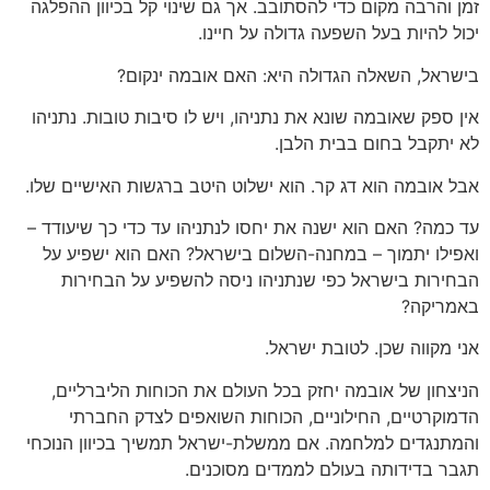
זמן והרבה מקום כדי להסתובב. אך גם שינוי קל בכיוון ההפלגה
יכול להיות בעל השפעה גדולה על חיינו.
בישראל, השאלה הגדולה היא: האם אובמה ינקום?
אין ספק שאובמה שונא את נתניהו, ויש לו סיבות טובות. נתניהו
לא יתקבל בחום בבית הלבן.
אבל אובמה הוא דג קר. הוא ישלוט היטב ברגשות האישיים שלו.
עד כמה? האם הוא ישנה את יחסו לנתניהו עד כדי כך שיעודד –
ואפילו יתמוך – במחנה-השלום בישראל? האם הוא ישפיע על
הבחירות בישראל כפי שנתניהו ניסה להשפיע על הבחירות
באמריקה?
אני מקווה שכן. לטובת ישראל.
הניצחון של אובמה יחזק בכל העולם את הכוחות הליברליים,
הדמוקרטיים, החילוניים, הכוחות השואפים לצדק החברתי
והמתנגדים למלחמה. אם ממשלת-ישראל תמשיך בכיוון הנוכחי
תגבר בדידותה בעולם לממדים מסוכנים.