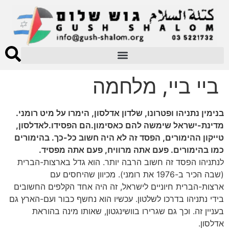
ביי ביי, מלחמה
בנימין נתניהו ופטרונו, שלדון אדלסון, הימרו על מיט רומני.
מדינת-ישראל שימשה להם כאסימון.הם הפסידו.לאדלסון,
טייקון ההימורים, הפסד זה לא היה חשוב כל-כך. בהימורים
כמו בהימורים. פעם אתה מרוויח, פעם אתה מפסיד.
לנתניהו הפסד זה חשוב הרבה יותר. הוא גדל בארצות-הברית
(שבה הכיר ב-1976 את רומני). מכיוון שהיחסים עם
ארצות-הברית חיוניים לישראל, זה היה אחד הקלפים החשובים
בידי נתניהו בדרכו לשלטון. עכשיו הוא נחשף כבור ועם-הארץ גם
בעניין זה. וכך גם שגרירו בוושינגטון, שאותו מינה בהוראת
אדלסון.