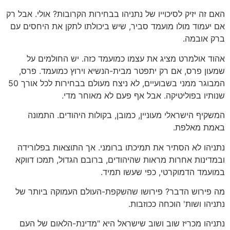
האם זה יזיק לסיכוייו של נתניהו בבחירות הקרובות? אולי. אבל רק
אם יעמוד מולו מועמד סביר, שיש ביכולתו לתקן את היחסים עם
ברק אובמה.
אהוד אולמרט מציג את עצמו כמועמד כזה. יש החולמים על
שמעון פרס, אם רק יתפטר מבית-הנשיא וירוץ כמועמד. פרס,
המבוגר ממני בשבועיים, לא ניצח מעולם בבחירות לכל אורך 50
שנותיו בפוליטיקה. אבל אף פעם לא מאוחר מדי.
המשקיף הישראלי מעוניין, כמובן, בקולות היהודים. התמונה
באמת מאלפת.
נתניהו לא הסתיר את תמיכתו ברומני. אך התוצאות בפלורידה
ובמדינות אחרות מראות שהיהודים, ברובם הגדול, תמכו דווקא
במועמד הדמוקרטי, כפי שעשו תמיד.
מה פירוש הדבר? פירושו שהשקפת-העולם העמוקה ביותר של
נתניהו ושות' הוכחה ככוזבות.
נתניהו מכריז שוב ושוב שישראל היא "מדינת-הלאום של העם