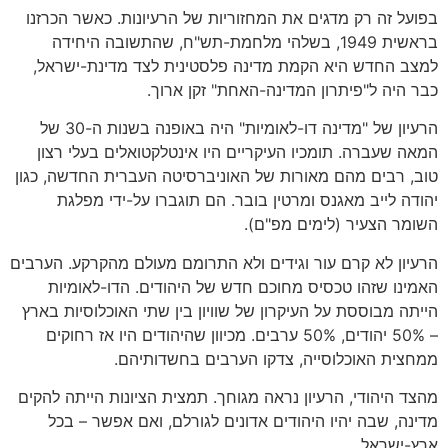
בפועל זה רק מדגים את המחזוריות של הרעיונות. כאשר הכרזנו
בראשית 1949, בשלהי מלחמת-תש"ח, שהתשובה היחידה
למצב החדש היא הקמת מדינה פלסטינית לצד מדינת-ישראל,
כבר היה ל"פיתרון המדינה-האחת" זקן ארוך.
הרעיון של "מדינה דו-לאומיות" היה באופנה בשנות ה-30 של
המאה שעברה. תומכיו העיקריים היו אינטלקטואלים בעלי רצון
טוב, רבים מהם מאורות של האוניברסיטה העברית החדשה, כגון
יהודה לייב מאגנס ומרטין בובר. הם תוגברו על-ידי מפלגת
השומר הצעיר (לימים מפ"ם).
הרעיון לא קרם עור וגידים ולא התרומם מעולם מהקרקע. הערבים
האמינו שזהו טכסיס מחוכם חדש של היהודים. הדו-לאומיות
הייתה מבוססת על העיקרון של שוויון בין שתי האוכלוסיות בארץ
– 50% יהודים, 50% ערבים. מכיוון שהיהודים היו אז רחוקים
ממחצית האוכלוסייה, צדקו הערבים בחשדותיהם.
מהצד היהודי, הרעיון נראה מגוחך. תמצית הציונות הייתה להקים
מדינה, שבה יהיו היהודים אדונים לגורלם, ואם אפשר – בכל
ארץ-ישראל.