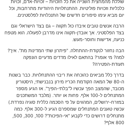
שוללת מהמחצית השנייה את כל הזכויות – זכויות-אדם, זכויות
כלכליות וזכויות פוליטיות. ההתנחלויות היהודיות מתרחבות, וכל
יום מביא עימו סיפורים חדשים של התנכלויות לפלסטינים.
הרבה אנשים טובים איבדו כול תקווה – גם בצד הישראלי וגם
בצד הפלסטיני. אך אובדן-תקווה אינו מדרבן לפעולה. הוא מטפח
כניעה, אדישות וחוסר-מעש.
הבה נחזור לנקודת-ההתחלה. "פיתרון שתי המדינות מת". איך?
למה? מי אומר? בהתאם לאילו מדדים מדעיים הונפקה
תעודת-הפטירה?
בדרך כלל מביאים כהוכחה את ריבוי ההתנחלויות. כבר בשנות
ה-80 של המאה הקודמת הכריז מירון בנבנישתי, היסטוריון
מכובד, שהמצב הפך עכשיו ל"בלתי-הפיך". אז הגיע מספר
המתנחלים ל-100 אלף. פחות או יותר. (מלבד המשתכנים
במזרח-ירושלים, המהווים על פי הסכמה כללית סוגיה נפרדת.)
עכשיו טוענים המתנחלים שמספרם הגיע ל-300 אלף. כמה
מתנחלים דרושים כדי לקבוע "אי-הפיכות"? 100, 300, 500,
800 אלף?