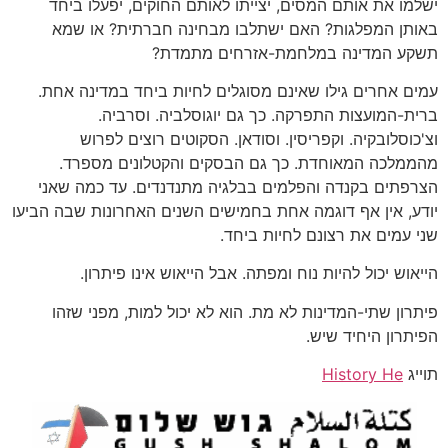
ישלמו את אותם המסים, יצייתו לאותם החוקים, יפעלו ביחד
באותן המפלגות? האם ישתלבו מבחינה חברתית? או שמא
תשקע המדינה במלחמת-אזרחים מתמדת?
עמים אחרים גילו שאינם מסוגלים לחיות ביחד במדינה אחת.
ברית-המועצות התפרקה. כך גם יוגוסלביה. וסרביה.
וצ'כוסלובקיה. וקפריסין. וסודאן. הסקוטים רוצים לפרוש
מהממלכה המאוחדת. כך גם הבסקים והקטלונים מספרד.
הצרפתים בקנדה והפלמים בבלגיה מתנדנדים. עד כמה שאני
יודע, אין אף דוגמה אחת בחמישים השנים האחרונות שבה הביעו
שני עמים את רצונם לחיות ביחד.
הייאוש יכול להיות נוח ומפתה. אבל הייאוש אינו פיתרון.
פיתרון שתי-המדינות לא מת. הוא לא יכול למות, מפני שזהו
הפיתרון היחיד שיש.
תוייג
History He