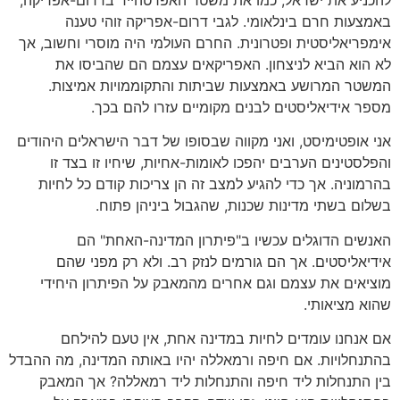
באמצעות חרם בינלאומי. לגבי דרום-אפריקה זוהי טענה
אימפריאליסטית ופטרונית. החרם העולמי היה מוסרי וחשוב, אך
לא הוא הביא לניצחון. האפריקאים עצמם הם שהביסו את
המשטר המרושע באמצעות שביתות והתקוממויות אמיצות.
מספר אידיאליסטים לבנים מקומיים עזרו להם בכך.
אני אופטימיסט, ואני מקווה שבסופו של דבר הישראלים היהודים
והפלסטינים הערבים יהפכו לאומות-אחיות, שיחיו זו בצד זו
בהרמוניה. אך כדי להגיע למצב זה הן צריכות קודם כל לחיות
בשלום בשתי מדינות שכנות, שהגבול ביניהן פתוח.
האנשים הדוגלים עכשיו ב"פיתרון המדינה-האחת" הם
אידיאליסטים. אך הם גורמים לנזק רב. ולא רק מפני שהם
מוציאים את עצמם וגם אחרים מהמאבק על הפיתרון היחידי
שהוא מציאותי.
אם אנחנו עומדים לחיות במדינה אחת, אין טעם להילחם
בהתנחלויות. אם חיפה ורמאללה יהיו באותה המדינה, מה ההבדל
בין התנחלות ליד חיפה והתנחלות ליד רמאללה? אך המאבק