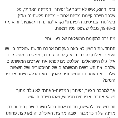
בזמן ההוא, איש לא דיבר על "פיתרון המדינה האחת", מכיוון
שכבר הייתה קיימת מדינה אחת – מדינת פלשתינה (א"י),
בשליטת הבריטים. ה"פיתרון" נקרא "מדינה דו-לאומית" והוא מת
ב-1948, מבלי ששפכו עליו דמעות.
מה גרם לתקומה המופלאה של רעיון זה?
התחדשות הרעיון לא באה בעקבות אהבה חדשה שנולדה בין שני
העמים. אילו קרה כדבר הזה, זה היה נהדר, ממש נס מהשמיים.
אילו גילו הישראלים והפלסטינים לפתע את הערכים המשותפים
שלהם, את השורשים המשותפים של ההיסטוריה ושל השפות
שלהם, את אהבתם המשותפת לארץ – האם זו לא הייתה אחרית
הימים?
אך למרבה הצער, "פיתרון המדינה-האחת" לא נולד מתוך
נשואי-אהבה. אביו היה הכיבוש, ואמו הייתה הייאוש.
הכיבוש יצר, למעשה, מדינה אחת בכול השטח שבין הים והירדן.
מדינה של דיכוי אכזרי, שבה מחצית האוכלוסייה (או קצת פחות)