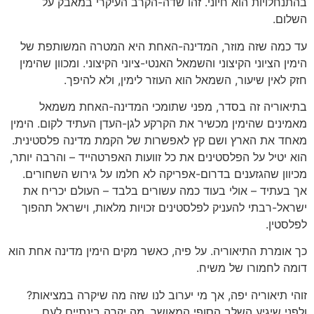
בהתנחלויות הוא חיוני. זהו שדה-הקרב העיקרי במאבק על
השלום.
עד כמה שזה מוזר, המדינה-האחת היא המטרה המשותפת של
הימין הציוני הקיצוני והשמאל האנטי-ציוני הקיצוני. ומכוון שהימין
חזק לאין שיעור, השמאל הוא העוזר לימין, ולא להיפך.
בתיאוריה זה בסדר, מפני שתומכי המדינה-האחת משמאל
מאמינים שהימין מכשיר את הקרקע לגן-העדן העתיד לקום. הימין
מאחד את הארץ ושם קץ לאפשרות של הקמת מדינה פלסטינית.
הוא יטיל על הפלסטינים את כל זוועות האפרטהייד – והרבה יותר,
מכיוון שהגזענים בדרום-אפריקה לא חלמו על גירוש השחורים.
אך בעתיד – אולי בעוד כמה עשורים בלבד – העולם יכריח את
ישראל-רבתי להעניק לפלסטינים זכויות מלאות, וישראל תהפוך
לפלסטין.
כך אומרת התיאוריה. על פיה, כאשר מקים הימין מדינה אחת הוא
דומה לחמורו של משיח.
זוהי תיאוריה יפה, אך מי יערוב לנו שזה מה שיקרה במציאות?
ולפני שיגיע השלב הסופי המאושר, מה יקרה בינתיים לעם