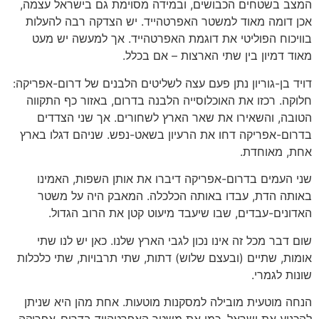
המצב בשטחים הכבושים, ובמידה מסוימת גם בישראל עצמה,
אכן דומה מאוד למשטר האפרטהייד. יש הצדקה רבה להעלות
בוויכוח הפוליטי את דוגמת האפרטהייד. אך למעשה יש מעט
מאוד דמיון בין שתי הארצות – אם בכלל.
דויד בן-גוריון נתן פעם עצה לשליטים הלבנים של דרום-אפריקה:
חלוקה. רכזו את האוכלוסייה הלבנה בדרום, באזור כף התקווה
הטובה, והשאירו את שאר הארץ לשחורים. אך שני הצדדים
בדרום-אפריקה דחו את הרעיון בשאט-נפש. שניהם דגלו בארץ
אחת, מאוחדת.
שני העמים בדרום-אפריקה דיברו את אותן השפות, האמינו
באותה הדת, עבדו באותה הכלכלה. המאבק היה על משטר
האדונים-עבדים, שבו שיעבד מיעוט קטן את הרוב הגדול.
שום דבר מכל זה אינו נכון לגבי הארץ שלנו. כאן יש לנו שתי
אומות, שתיים (ובעצם שלוש) דתות, שתי תרבויות, שתי כלכלות
שונות לגמרי.
הנחה מוטעית מובילה למסקנות מוטעות. אחת מהן היא שניתן
להכניע את ישראל, כמו את משטר האפרטהייד בדרום-אפריקה,