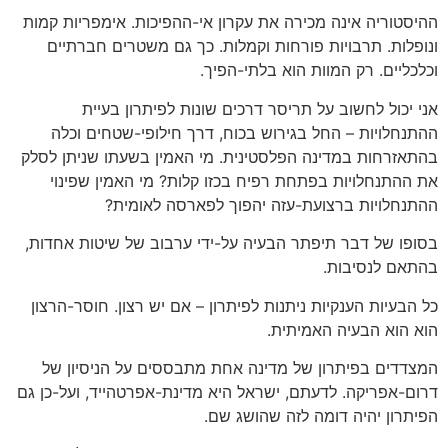
ההיסטוריה אינה מכירה את עקרון אי-ההפיכות. אימפריות קמות
ונופלות. תרבויות פורחות וקמלות. כך גם משטרים חברתיים
וכלכליים. רק המוות הוא בלתי-הפיך.
אני יכול לחשוב על תריסר דרכים שונות לפיתרון בעיית
ההתנחלויות – החל בגירוש בכוח, דרך חילופי-שטחים וכלה
בהתאזרחות במדינה הפלסטינית. מי האמין בשעתו שניתן לסלק
את ההתנחלויות בפתחת רפיח בכזו קלות? מי האמין שפינוי
ההתנחלויות ברצועת-עזה יהפוך לפארסה לאומית?
בסופו של דבר תיפתר הבעיה על-ידי ערבוב של שיטות אחדות,
בהתאם לנסיבות.
כל הבעיות הענקיות ניתנות לפיתרון – אם יש רצון. חוסר-הרצון
הוא הוא הבעיה האמיתית.
המצדדים בפיתרון של מדינה אחת מתבססים על הניסיון של
דרום-אפריקה. לדעתם, ישראל היא מדינת-אפרטהייד, ועל-כן גם
הפיתרון יהיה דומה לזה שהושג שם.