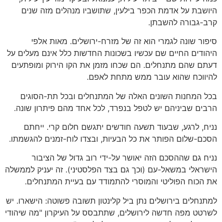
היושבת על אדמת הכפר בילעין, שתושביו מנהלים מזה שנים
קרב-גבורה להשבתן.
סיפור שונה לגמרי הוא זה של מזרח-ירושלים. מאות אלפי
היהודים החיים שם עכשיו בשכונות החדשות כלל אינם מעלים על
דעתם שהם מתנחלים. הם שכחו מזמן את הקו הירוק ומופתעים
להיווכח שהוא עובר ממש מתחת לאפם.
בכל המחנות השונים האלה של המתנחלים ובכל תת-הסוגים
הרבים שביניהם יש לטפל בנפרד, לכל אחד מהם פיתרון שונה.
נניח, לרגע, שבעוד תשעה חודשים יתגשם חלום קרי. ייחתם
הסכם-שלום הפותר את כל הבעיות, ובצדו לוח-זמנים להגשמתו.
נניח גם שההסכם הזה יאושר על-ידי רוב גדול של הציבור
הישראלי במשאל-עם (וכך גם בצד הפלסטיני). זה יעניק לממשלה
את הכוח הפוליטי והמוסרי להתמודד עם בעיית המתנחלים.
למתנחלים בירושלים נתן ביל קלינטון תשובה פשוטה: הישארו. יש
לשרטט מפה חדשה לירושלים, שתתבסס על העיקרון "מה שיהודי