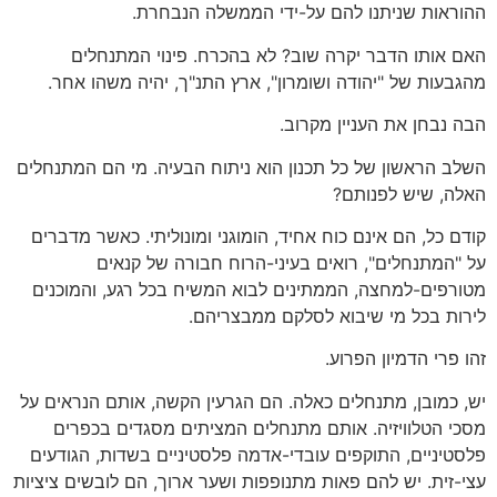
ההוראות שניתנו להם על-ידי הממשלה הנבחרת.
האם אותו הדבר יקרה שוב? לא בהכרח. פינוי המתנחלים
מהגבעות של "יהודה ושומרון", ארץ התנ"ך, יהיה משהו אחר.
הבה נבחן את העניין מקרוב.
השלב הראשון של כל תכנון הוא ניתוח הבעיה. מי הם המתנחלים
האלה, שיש לפנותם?
קודם כל, הם אינם כוח אחיד, הומוגני ומונוליתי. כאשר מדברים
על "המתנחלים", רואים בעיני-הרוח חבורה של קנאים
מטורפים-למחצה, הממתינים לבוא המשיח בכל רגע, והמוכנים
לירות בכל מי שיבוא לסלקם ממבצריהם.
זהו פרי הדמיון הפרוע.
יש, כמובן, מתנחלים כאלה. הם הגרעין הקשה, אותם הנראים על
מסכי הטלוויזיה. אותם מתנחלים המציתים מסגדים בכפרים
פלסטיניים, התוקפים עובדי-אדמה פלסטיניים בשדות, הגודעים
עצי-זית. יש להם פאות מתנופפות ושער ארוך, הם לובשים ציציות