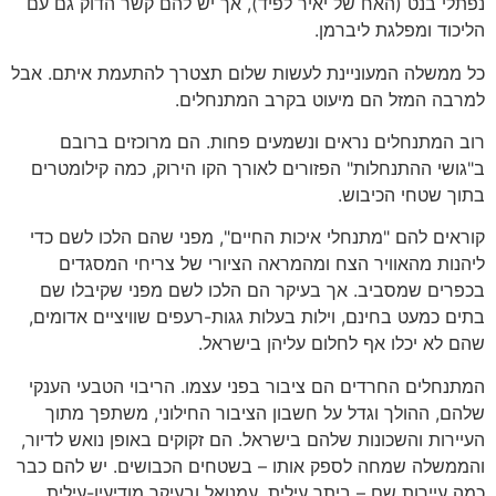
נפתלי בנט (האח של יאיר לפיד), אך יש להם קשר הדוק גם עם
הליכוד ומפלגת ליברמן.
כל ממשלה המעוניינת לעשות שלום תצטרך להתעמת איתם. אבל
למרבה המזל הם מיעוט בקרב המתנחלים.
רוב המתנחלים נראים ונשמעים פחות. הם מרוכזים ברובם
ב"גושי ההתנחלות" הפזורים לאורך הקו הירוק, כמה קילומטרים
בתוך שטחי הכיבוש.
קוראים להם "מתנחלי איכות החיים", מפני שהם הלכו לשם כדי
ליהנות מהאוויר הצח ומהמראה הציורי של צריחי המסגדים
בכפרים שמסביב. אך בעיקר הם הלכו לשם מפני שקיבלו שם
בתים כמעט בחינם, וילות בעלות גגות-רעפים שוויציים אדומים,
שהם לא יכלו אף לחלום עליהן בישראל.
המתנחלים החרדים הם ציבור בפני עצמו. הריבוי הטבעי הענקי
שלהם, ההולך וגדל על חשבון הציבור החילוני, משתפך מתוך
העיירות והשכונות שלהם בישראל. הם זקוקים באופן נואש לדיור,
והממשלה שמחה לספק אותו – בשטחים הכבושים. יש להם כבר
כמה עיירות שם – ביתר עילית, עמנואל ובעיקר מודיעין-עילית,