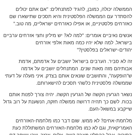
הממשלה יכולה, כמובן, להגיד למתנחלים: "אם אתם יכולים
להסתדר עם הממשלה הפלסטינית והיא תסכים שתישארו שם
כאזרחים פלסטיניים, או אפילו כאזרחים ישראליים, מה טוב."
אנשים נאיביים אומרים: "למה לא? יש מיליון וחצי אזרחים ערביים
בישראל. למה שלא יהיו כמה מאות אלפי אזרחים
יהודים-ישראלים בפלסטין?"
זה לא סביר. הערבים בישראל יושבים על אדמתם, אדמת
אבותיהם מזה מאות שנים. המתנחלים יושבים על אדמה
ש"הופקעה", והתושבים שונאים אותם בצדק. איני מעלה על דעתי
שממשלה פלסטינית כלשהי תסכים להישארותם.
נשאר הגרעין הקשה של הגרעין הקשה. יהיה צורך לפנות אותם
בכוח. לשם כך תהיה דרושה ממשלה חזקה, הנשענת על רוב גדול
שייקבע במשאל-העם.
מלחמת-אחים? לא ממש. שום דבר כמו מלחמת-האזרחים
האמריקאית, וגם לא כמו מלחמת-האזרחים המשתוללת כעת
בסוריה. אבל בהחלט מאבק קשה, אלים, אכזר, שבו יישפך דם.