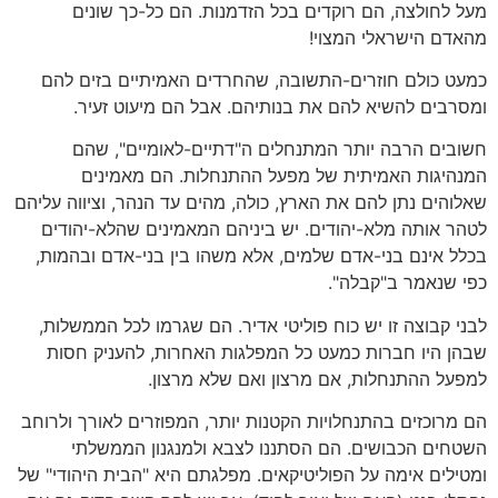
מעל לחולצה, הם רוקדים בכל הזדמנות. הם כל-כך שונים
מהאדם הישראלי המצוי!
כמעט כולם חוזרים-התשובה, שהחרדים האמיתיים בזים להם
ומסרבים להשיא להם את בנותיהם. אבל הם מיעוט זעיר.
חשובים הרבה יותר המתנחלים ה"דתיים-לאומיים", שהם
המנהיגות האמיתית של מפעל ההתנחלות. הם מאמינים
שאלוהים נתן להם את הארץ, כולה, מהים עד הנהר, וציווה עליהם
לטהר אותה מלא-יהודים. יש ביניהם המאמינים שהלא-יהודים
בכלל אינם בני-אדם שלמים, אלא משהו בין בני-אדם ובהמות,
כפי שנאמר ב"קבלה".
לבני קבוצה זו יש כוח פוליטי אדיר. הם שגרמו לכל הממשלות,
שבהן היו חברות כמעט כל המפלגות האחרות, להעניק חסות
למפעל ההתנחלות, אם מרצון ואם שלא מרצון.
הם מרוכזים בהתנחלויות הקטנות יותר, המפוזרים לאורך ולרוחב
השטחים הכבושים. הם הסתננו לצבא ולמנגנון הממשלתי
ומטילים אימה על הפוליטיקאים. מפלגתם היא "הבית היהודי" של