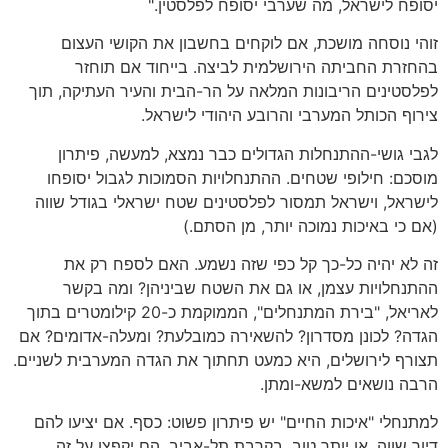
יסופח לישראל, מה שערבי יסופח לפלסטין."
זוהי נוסחה מושכת, אם לוקחים בחשבון את הקושי העצום
בהחזרת החביתה הירושלמית לביצה. בייחוד אם תוחזר
לפלסטינים הריבונות המלאה על הר-הבית והעיר העתיקה, תוך
צירוף הכותל המערבי והרובע היהודי לישראל.
לגבי גושי-ההתנחלות הגדולים כבר נמצא, למעשה, פיתרון
מוסכם: חילופי שטחים. ההתנחלויות הסמוכות לגבול יסופחו
לישראל, וישראל תמסור לפלסטינים שטח ישראלי בגודל שווה
(אם כי באיכות נמוכה יותר, מן הסתם.)
זה לא יהיה כל-כך קל כפי שזה נשמע. האם לספח רק את
ההתנחלויות עצמן, או גם את השטח שביניהן? ומה בקשר
לאריאל, "בירת המתנחלים", הממוקמת כ-20 קילומטרים בתוך
הגדה? לכונן מסדרון? להשאירה כמובלעת? ומעלה-אדומים? אם
תצורף לירושלים, היא כמעט תחתוך את הגדה המערבית לשניים.
הרבה נושאים למשא-ומתן.
למתנחלי "איכות החיים" יש פיתרון פשוט: כסף. אם יציעו להם
דיור שווה, או יותר טוב, בקרבת תל-אביב, הם יקפצו על זה.