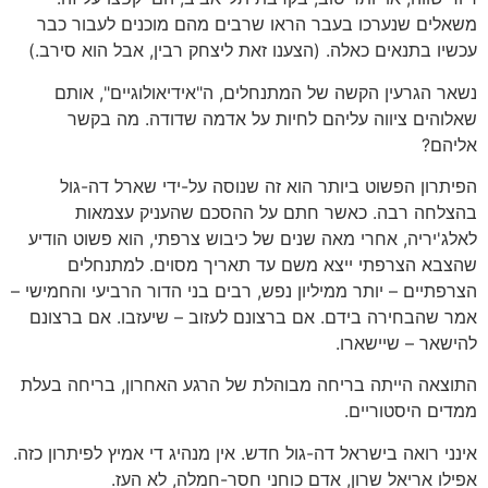
משאלים שנערכו בעבר הראו שרבים מהם מוכנים לעבור כבר
עכשיו בתנאים כאלה. (הצענו זאת ליצחק רבין, אבל הוא סירב.)
נשאר הגרעין הקשה של המתנחלים, ה"אידיאולוגיים", אותם
שאלוהים ציווה עליהם לחיות על אדמה שדודה. מה בקשר
אליהם?
הפיתרון הפשוט ביותר הוא זה שנוסה על-ידי שארל דה-גול
בהצלחה רבה. כאשר חתם על ההסכם שהעניק עצמאות
לאלג'יריה, אחרי מאה שנים של כיבוש צרפתי, הוא פשוט הודיע
שהצבא הצרפתי ייצא משם עד תאריך מסוים. למתנחלים
הצרפתיים – יותר ממיליון נפש, רבים בני הדור הרביעי והחמישי –
אמר שהבחירה בידם. אם ברצונם לעזוב – שיעזבו. אם ברצונם
להישאר – שיישארו.
התוצאה הייתה בריחה מבוהלת של הרגע האחרון, בריחה בעלת
ממדים היסטוריים.
אינני רואה בישראל דה-גול חדש. אין מנהיג די אמיץ לפיתרון כזה.
אפילו אריאל שרון, אדם כוחני חסר-חמלה, לא העז.