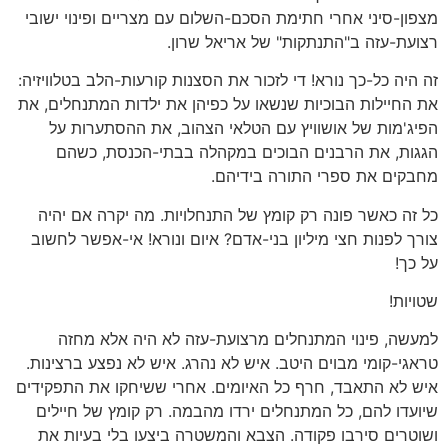
מצפון-סיני אחרי חתימת הסכם-השלום עם מצריים ופינוי ישובי
רצועת-עזה ב"התנתקות" של אריאל שרון.
זה היה כל-כך נורא! די לזכור את הסצנות קורעות-הלב בטלוויזיה:
את החיילות הבוכיות שנשאו על כפיהן את ילדות המתנחלים, את
הפיג'מות של אושוויץ עם הטלאי הצהוב, את ההסתערות על
הגגות, את הרבנים הבוכים במקהלה בבתי-הכנסת, כשהם
מחבקים את ספרי התורה בידיהם.
כל זה כאשר פונה רק קומץ של התנחלויות. מה יקרה אם יהיה
צורך לפנות חצי מיליון בני-אדם? איום ונורא! אי-אפשר לחשוב
על כך!
שטויות!
למעשה, פינוי המתנחלים מרצועת-עזה לא היה אלא מחזה
טראגי-קומי מבוים היטב. איש לא נהרג. איש לא נפצע ברצינות.
איש לא התאבד, חרף כל האיומים. אחרי ששיחקו את התפקידים
שיועדו להם, כל המתנחלים ירדו מהבמה. רק קומץ של חיילים
ושוטרים סירבו פקודה. הצבא והמשטרה ביצעו בלי בעיות את