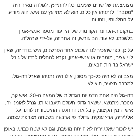
מצומצמת של שרים שעימם יכלו להתייעץ. לגולדה מאיר היה
"מטבח". לנתניהו אין כלום. הוא לא מתייעץ עם איש. הוא מודיע
על החלטותיו, וזהו זה.
בתקופות-הכהונה הקודמות שלו היו עוד מספר אנשי-אמון
בלשכתו. לא עוד. הם גורשו, זה אחר זה, על-ידי שרהל'ה.
על כן, כפי שהזכיר לנו השבוע אחד הפרשנים, איש בודד זה, שאין
לו יועצים, מומחים או אנשי-אמון, נקרא להחליט לבדו על גורל
ישראל בדורות הבאים.
מצב זה לא היה כל-כך מסוכן, אילו היה נתניהו שארל דה-גול.
למרבה הצעיר, הוא לא.
דה-גול היה אחת הדמויות הגדולות של המאה ה-20. איש קר,
מנוכר, מתנשא, ששאר גדולי העולם תיעבו אותו. גנרל לאומני זה,
איש הימין הקיצוני, קיבל את ההחלטה ההיסטורית לוותר על
אלג'יריה, ארץ ענקית, גדולה פי ארבעה בשטחה מצרפת עצמה.
יש לזכור שאלג'יריה לא הייתה מושבה, וגם לא שטח כבוש. באופן
רשמי היא הייתה חלק מצרפת עצמה, מחוז ממחוזותיה. צרפת