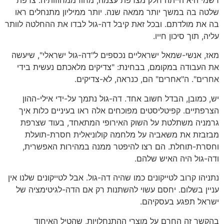
שלטה בה במשך יותר ממאה שנה. יותר ממיליון מתנחלים ראו
בה את מולדתם. ובכל זאת קיבל דה-גול לבדו את ההחלטה לוותר
עליה, תוך סיכון חייו.
מאז, אנשי-שמאל ישראליים נכספים ל"דה-גול ישראלי", שיעשה
את העבודה במקומם, בבחינת: "צדיקים מלאכתם נעשית בידי
אחרים". ה"אחרים" הם, כנראה, לא-צדיקים.
יש, כמובן, הבדל חשוב אחד. דה-גול נתמך על-ידי אילי-ההון
הצרפתיים. קפיטליסטים מפוכחים אלה ראו בעיניים כלות איך
גרמניה משתלטת על השוק האירופי המתאחד, בעוד שצרפת
מבזבזת את משאביה על מלחמה קולוניאלית חסרת-תועלת
וחסרת-תוחלת. הם רצו להיפטר ממנה במהירות האפשרית,
ודה-גול היה האיש שלהם.
נתניהו קרוב לטייקונים כמו שהיה דה-גול. אבל לטייקונים שלנו אין
עניין בשלום. יחסם עשוי להשתנות רק אם הדה-לגיטימציה של
ישראל תפגע בעסקיהם.
בהקשר זה החרם על מוצרי ההתנחלויות, שהטיל האיחוד