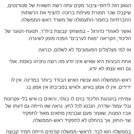
הגאון הזה ליחסי-ציבור מקים עתה רשת חשאית של סטודנטים,
שיקבלו שכר תמורת פעילות ברוכה: להציף את הרשתות
החברתיות בחומר-התעמולה של משרד ראש-הממשלה.
ואשר לאוהדי כדורגל – במשחקי קבוצת בית"ר, תנועת-הנוער של
הליכוד, הקריאה "מוות לערבים" הפכה מזמן לשיגרה.
אז למי מצלצלים הפעמונים? לא לשלום, כנראה.
אחת הבעיות היא שאיש אינו יודע מה רוצה נתניהו באמת. אולי
גם הוא עצמו לא יודע.
ראש-הממשלה הוא עכשיו האיש הבודד ביותר במדינה. אין לו
ידידים. אין לו אמון באיש, ולאיש בסביבתו אין אמון בו.
עמיתיו בהנהגת הליכוד בזים לו בגלוי, ורואים בו איש בלי עקרונות
ובלי עמוד-שדרה, הנכנע לכל לחץ. נראה שזו הייתה גם דעתו של
אביו המנוח, שאמר פעם שבנימין מתאים מאוד לתפקיד
שר-החוץ, אך בהחלט לא לתפקיד ראש-הממשלה.
בממשלה הוא לבד. לראשי-ממשלה קודמים הייתה תמיד קבוצה