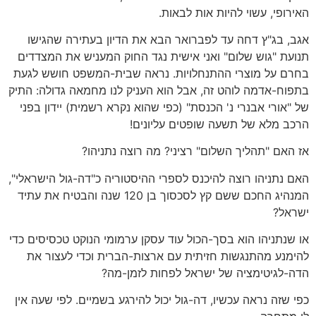
האירופי, עשוי להיות אות לבאות.
אגב, בג"ץ דחה עד לפברואר הבא את הדיון בעתירה שהגישו
תנועת "גוש שלום" ואני אישית נגד החוק המעניש את המצדדים
בחרם על מוצרי ההתנחלויות. נראה שבית-המשפט חושש לגעת
בתפוח-אדמה לוהט זה, אבל הוא העניק לנו מחמאה גדולה: התיק
של "אורי אבנרי נ' הכנסת" (כפי שהוא נקרא רשמית) יידון בפני
הרכב מלא של תשעה שופטים עליונים!
אז האם "תהליך השלום" רציני? מה רוצה נתניהו?
האם נתניהו רוצה להיכנס לספרי ההיסטוריה כ"דה-גול הישראלי",
המנהיג החכם ששם קץ לסכסוך בן 120 שנה והבטיח את עתיד
ישראל?
או שנתניהו הוא בסך-הכול עוד עסקן ערמומי הנוקט טכסיסים כדי
להימנע מהתנגשות חזיתית עם ארצות-הברית וכדי לעצור את
הדה-לגיטימציה של ישראל לפחות לזמן-מה?
כפי שזה נראה עכשיו, דה-גול יכול להירגע בשמיים. לפי שעה אין