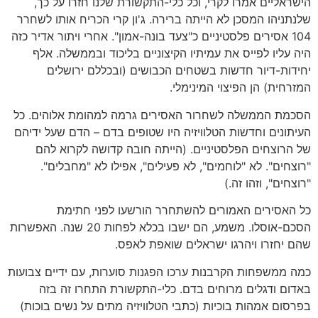
הישראליים אמרו לקרי, וכל כלי-התקשורת שלנו חזרו על כך,
שלנתניהו המסכן לא הייתה ברירה. ג'ון קרי הכריח אותו לשחרר
104 אסירים פלסטיניים כ"צעד בונה-אמון". אחרי ויתור אדיר כזה
היה עליו לפייס את עמיתיו הקיצוניים בליכוד ובממשלה. אלף
יחידות-דיור חדשות בשטחים הכבושים (ובכללם ירושלים
המזרחית) הן הפיצוי המינימלי.
הסכמת הממשלה לשחרור האסירים גרמה למהומת אלוהים. כל
העיתונים וחדשות הטלוויזיה היו שטופים בדם – הדם שעל ידיהם
של הרוצחים הפלסטיניים. (הייתה חובה קדושה לקרוא להם
"רוצחים". לא "לוחמים", לא פעילים", אפילו לא "מחבלים".
"רוצחים", וזהו זה.)
כל האסירים האמורים להשתחרר הורשעו לפני חתימת
הסכם-אוסלו. משמע, הם ישבו בכלא לפחות 20 שנה. האפשרות
שהם יחזרו ויהרגו ישראלים שואפת לאפס.
כמה ממשפחות הקרבנות ערכו הפגנות סוערות, עם ידיים צבועות
באדום ודגלים מרוחים בדם. כלי-התקשורת התחרו זה בזה
בפרסום אמהות בוכיות (כתבי הטלוויזיה מתים על נשים בוכות)