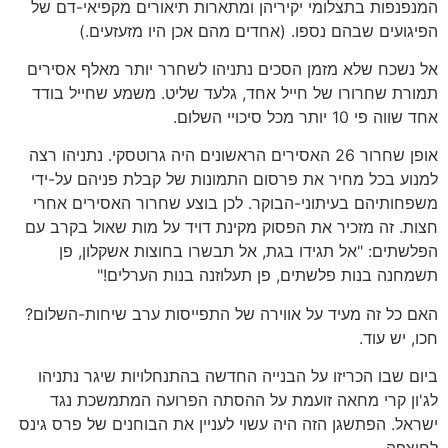
המנפנפות בתצלומי יקיריהן ומתארות תיאורים מקפיאי-דם של
הפיגועים שבהם נספו. (אחדים מהם אכן היו מזעזעים.)
אל נשכח שלא מזמן הסכים נתניהו לשחרר יותר מאלף אסירים
תמורת שחרורו של חייל אחד, גלעד שליט. משמע שחייל בודד
אחד שווה פי 10 יותר מכל סיכויי השלום.
אופן שחרור 26 האסירים הראשונים היה גרוטסקי. נתניהו רצה
למנוע בכל מחיר את פרסום התמונות של קבלת פניהם על-ידי
משפחותיהם בעיתוני-הבוקר. לכן בוצע שחרור האסירים אחרי
חצות. זה מזכיר את הפסוק מקינת דויד על מות שאול בקרב עם
הפלשתים: "אל תגידו בגת, אל תבשרו בחוצות אשקלון, פן
תשמחנה בנות פלשתים, פן תעלוזנה בנות הערלים!"
האם כל זה מעיד על אווירה של התפייסות ערב שיחות-השלום?
חכו, יש עוד.
ביום שבו הכריזו על הבנייה החדשה בהתנחלויות שיגר נתניהו
לג'ון קרי מחאה זועמת על ההסתה הפרועה המתמשכת נגד
ישראל. הפתשגן הזה היה עשוי לעניין את הבוחנים של פרס גינס