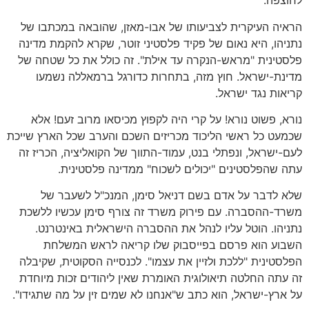
לחוצפה.
הראיה העיקרית לצביעותו של אבו-מאזן, שהובאה במכתבו של
נתניהו, היא נאום של פקיד פלסטיני זוטר, שקרא להקמת מדינה
פלסטינית "מראש-הנקרה עד אילת". זה כולל את כל שטחה של
מדינת-ישראל. חוץ מזה, בתחרות כדורגל ברמאללה נשמעו
קריאות נגד ישראל.
נורא, פשוט נורא! על קרי היה לקפוץ מכיסאו מרוב זעם! אלא
שכמעט כל ראשי הליכוד מכריזים השכם והערב שכל הארץ שייכת
לעם-ישראל, ונפתלי בנט, עמוד-התווך של הקואליציה, הכריז זה
עתה שהפלסטינים "יכולים לשכוח" ממדינה פלסטינית.
שלא לדבר על אדם בשם דניאל סימן, המנכ"ל לשעבר של
משרד-ההסברה. עם פירוק משרד זה צורף סימן עכשיו ללשכת
נתניהו. הוטל עליו לנהל את ההסברה הישראלית באינטרנט.
השבוע הוא פרסם בפייסבוק שלו קריאה לראש המשלחת
הפלסטינית "ללכת ולזיין את עצמו". לכנסייה הסקוטית, שקיבלה
זה עתה החלטה תיאולוגית האומרת שאין ליהודים זכות מיוחדת
על ארץ-ישראל, הוא כתב ש"אנחנו לא שמים זין על מה שתגידו".