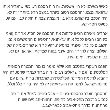
לאיש מאיתנו לא היו אשליות. זה היה הסכם רע. כפי שהגדיר אותו
ערפאת עצמו: "ההסכם הטוב ביותר במצב הרע ביותר." זה לא
היה הסכם בין שווים, אלא בין מעצמה צבאית חזקה לבין עם קטן,
כמעט חסר-ישע.
אחדים מאיתנו הציעו לדחות את ההסכם על הסף. אחרים (ואני
ביניהם) הציעו לקבל אותו על-תנאי. "הסעיפים הממשיים אינם
חשובים כל כך," טענתי באסיפה, "העיקר הוא שהדינאמיקה של
השלום יצאה לדרך." היום אינני בטוח שצדקתי, אך אני גם לא
בטוח שטעיתי. ימים יגידו.
הפגם העיקרי בהסכם הוא שלא נאמר בו מהי המטרה הסופית.
לפלסטינים (וגם לישראלים רבים) היה ברור לגמרי שהמטרה היא
להביא להקמת המדינה הפלסטינית, שתכרות ברית שלום עם
מדינת-ישראל. למנהיגות הישראלית זה לא היה ברור כלל וכלל.
המסמך הוגדר כהסכם-ביניים – אבל ביניים למה? אם רוצים
לנסוע ברכבת מתל-אביב לחיפה, תחנות-הביניים שונות
מהתחנות בדרך מתל-אביב לבאר-שבע.