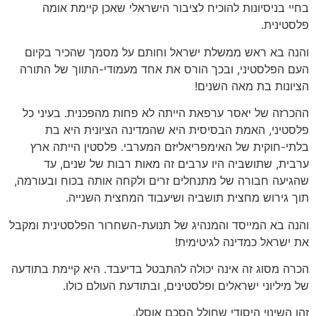
בחיי בניסיונות להוכיח לציבור הישראלי שאכן קיימת אומה
פלסטינית.
והנה בא ראש ממשלת ישראל וחותם על מסמך שהכיר בקיום
העם הפלסטיני, ובכך הורס את אחד מעמודי-התווך של התורה
הציונות בת מאה השנים!
ההכרזה של יאסר ערפאת הייתה לא פחות מהפכנית. בעיני כל
פלסטיני, האמת הבסיסית היא שהמדינה הציונית היא בת
בלתי-חוקית של האימפריאליזם המערבי. פלסטין הייתה ארץ
ערבית, שתושביה היו ערבים זה מאות רבות של שנים, עד
שהגיעה חבורה של מתנחלים זרים ולקחה אותה בכוח ובעורמה,
תוך גירוש מחצית תושביה ושיעבוד המחצית השנייה.
והנה בא המייסד והמנהיג של תנועת-השחרור הפלסטינית ומקבל
את ישראל כמדינה לגיטימית!
הכרה מסוג זה אינה יכולה להתבטל בדיעבד. היא קיימת בתודעה
של מיליוני ישראלים ופלסטינים, ובתודעת העולם כולו.
זהו השינוי היסודי שחולל הסכם אוסלו.