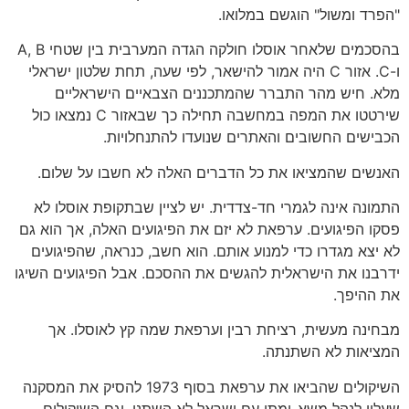
"הפרד ומשול" הוגשם במלואו.
בהסכמים שלאחר אוסלו חולקה הגדה המערבית בין שטחי A, B
ו-C. אזור C היה אמור להישאר, לפי שעה, תחת שלטון ישראלי
מלא. חיש מהר התברר שהמתכננים הצבאיים הישראליים
שירטטו את המפה במחשבה תחילה כך שבאזור C נמצאו כול
הכבישים החשובים והאתרים שנועדו להתנחלויות.
האנשים שהמציאו את כל הדברים האלה לא חשבו על שלום.
התמונה אינה לגמרי חד-צדדית. יש לציין שבתקופת אוסלו לא
פסקו הפיגועים. ערפאת לא יזם את הפיגועים האלה, אך הוא גם
לא יצא מגדרו כדי למנוע אותם. הוא חשב, כנראה, שהפיגועים
ידרבנו את הישראלית להגשים את ההסכם. אבל הפיגועים השיגו
את ההיפך.
מבחינה מעשית, רציחת רבין וערפאת שמה קץ לאוסלו. אך
המציאות לא השתנתה.
השיקולים שהביאו את ערפאת בסוף 1973 להסיק את המסקנה
שעליו לנהל משא-ומתן עם ישראל לא השתנו, וגם השיקולים