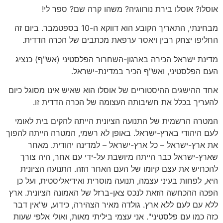
אוסלו? אוסלו בירת נורווגיה? משהו קרה שם? ספר לי!
מבחינתי, התאריך הקובע הוא דווקא ה-10 בספטמבר. ביום זה
החליפו יצחק רבין ויאסר ערפאת מכתבים של הכרה הדדית.
מדינת ישראל הכירה בארגון-השחרור הפלסטיני (אש"ף) כנציג
העם הפלסטיני, ואש"ף הכיר במדינת-ישראל.
אחד ההישגים ההיסטוריים של אוסלו הוא שאיש אינו מסוגל כיום
להעריך בכלל את חשיבותה העצומה של הכרה הדדית זו.
המטרה הרשמית של התנועה הציונית הייתה להקים בית לאומי
לעם היהודי בארץ-ישראל. באופן לא רשמי, המטרה הייתה להפוך
את ארץ-ישראל – כל ארץ-ישראל – למדינה יהודית. מאחר
שארץ-ישראל כבר הייתה מיושבת על-ידי עם אחר, היה צורך
להכחיש את עצם קיומו של העם האחר הזה. התנועה הציונית
היא, לפחות בעיני עצמה, תנועה מוסרית ואידיאליסטית, ועל כן
הפכה ההכחשה הזאת לנכס צאן-ברזל של האמונה הציונית. ארץ
ללא עם לעם ללא ארץ. גולדה מאיר הצהירה, כידוע, ש"אין דבר
כזה כמו עם פלסטיני". אני עצמי ביליתי מאות, ואולי אלפי שעות