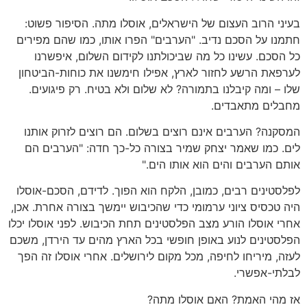
בעיני הרוב העצום של הישראלים, אוסלו מתה. הסיפור פשוט:
חתמנו על הסכם נדיב. "הערבים" הפרו אותו, כמו שהם מפירים
כל הסכם. עשינו כל מה שביכולתנו לקידום השלום, איפשרנו
לערפאת הרשע לחזור לארץ, אפילו חימשנו את כוחות-הביטחון
שלו – ומה קיבלנו בתמורה? לא שלום ולא בטיח. רק פיגועים.
מחבלים מתאבדים.
המסקנה? הערבים אינם רוצים בשלום. הם רוצים לזרוק אותנו
לים. כמו שאמר יצחק שמיר בצורה כל-כך חדה: "הערבים הם
אותם הערבים והים הוא אותו הים."
לפלסטינים רבים, כמובן, הלקח הוא הפוך. לדידם, הסכם-אוסלו
היה טכסיס ציוני ערמומי כדי שהכיבוש יימשך בצורה אחרת. אכן,
אחרי אוסלו הורע מצב הפלסטינים תחת הכיבוש. לפני אוסלו יכלו
הפלסטינים לנוע באופן חופשי בכל הארץ מהים עד הירדן, משכם
לעזה, מיריחו לחיפה, מכל מקום לירושלים. אחרי אוסלו זה הפך
לבלתי-אפשרי.
אז מהי האמת? האם אוסלו מתה?