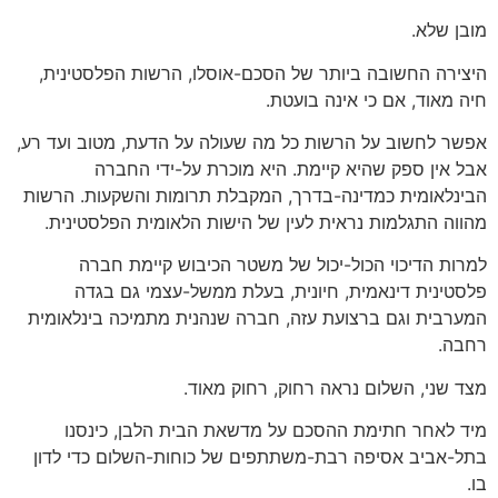
מובן שלא.
היצירה החשובה ביותר של הסכם-אוסלו, הרשות הפלסטינית,
חיה מאוד, אם כי אינה בועטת.
אפשר לחשוב על הרשות כל מה שעולה על הדעת, מטוב ועד רע,
אבל אין ספק שהיא קיימת. היא מוכרת על-ידי החברה
הבינלאומית כמדינה-בדרך, המקבלת תרומות והשקעות. הרשות
מהווה התגלמות נראית לעין של הישות הלאומית הפלסטינית.
למרות הדיכוי הכול-יכול של משטר הכיבוש קיימת חברה
פלסטינית דינאמית, חיונית, בעלת ממשל-עצמי גם בגדה
המערבית וגם ברצועת עזה, חברה שנהנית מתמיכה בינלאומית
רחבה.
מצד שני, השלום נראה רחוק, רחוק מאוד.
מיד לאחר חתימת ההסכם על מדשאת הבית הלבן, כינסנו
בתל-אביב אסיפה רבת-משתתפים של כוחות-השלום כדי לדון
בו.