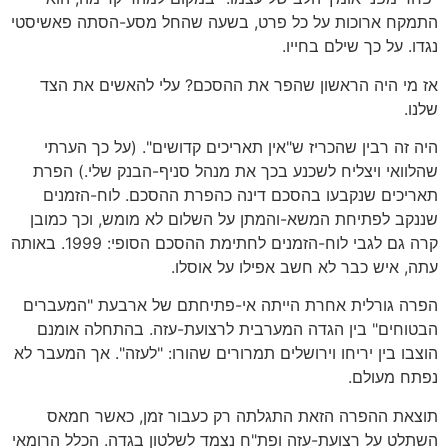
התמקח ארוכות על כל פרט, בשעה שהחל מסע-הסתה פאשיסטי
נגדו. על כך שילם בחייו.
אז מי היה הראשון שהפר את ההסכם? עלי להאשים את הצד
שלנו.
היה זה רבין שהכריז ש"אין תאריכים קדושים". (על כך הערתי
שהלוואי ויצליח לשכנע בכך את מנהל סניף-הבנק שלי.) הפרת
תאריכים שנקבעו בהסכם דינה כהפרת ההסכם. לוח-הזמנים
שננקב לפתיחת המשא-והמתן על השלום לא מומש, וכך כמובן
קרה גם לגבי לוח-הזמנים לחתימת ההסכם הסופי: 1999. באותה
עתה, איש כבר לא חשב אפילו על אוסלו.
הפרה גורלית אחרת הייתה אי-פתיחתם של ארבעת "המעברים
הבטוחים" בין הגדה המערבית לרצועת-עזה. בהתחלה אומנם
הוצבו בין יריחו וירושלים תמרורים שהורו: "לעזה". אך המעבר לא
נפתח מעולם.
תוצאת ההפרה הזאת התגלתה רק כעבור זמן, כאשר חמאס
השתלט על רצועת-עזה ופת"ח נצמד לשלטון בגדה. הכלל הרומאי