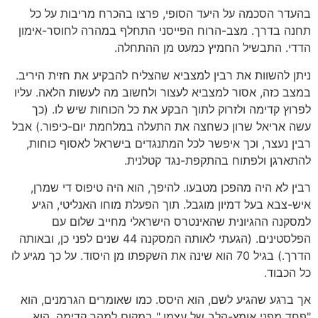
בהעדר הסכמה על היעד הסופי, פרצו בהכרח מריבות על כל
תחנה בדרך. מצב-הרוח הפייסני התחלף במהרה לחוסר-אימון
הדדי. התבשיל החמיץ כמעט מן ההתחלה.
ניתן להשוות את רבין למצביא שהצליח להבקיע את חזית היריב.
במצב כזה, אסור למצביא לעצור ולחשוב מה לעשות הלאה. עליו
לפרוץ קדימה ולזרוק לתוך הבקע את כל הכוחות שיש לו. (כך
עשה אריאל שרון כשחצה את התעלה במלחמת יום-כיפור.) אבל
רבין נעצר, וכך איפשר לכל המתנגדים בישראל לאסוף כוחות,
להתארגן ולפתוח בהתקפת-נגד קטלנית.
רבין לא היה מהפכן מטבעו. להיפך, הוא היה טיפוס די שמרן,
איש-צבא בעל דמיון מוגבל. תוך הפעלת מוחו האנליטי, הגיע
למסקנה ההגיונית שהאינטרס הישראלי מחייב שלום עם
הפלסטינים. (הגעתי לאותה המסקנה 44 שנים לפני כן, ובאותה
הדרך.) בגיל 70 הוא שינה את השקפתו מן היסוד. על כך מגיע לו
כל הכבוד.
אך ברגע שהגיע לשם, הוא היסס. כמו שאומרים הגרמנים, הוא
"פחד מפני אומץ-הלב של עצמו." במקום למהר קדימה, הוא