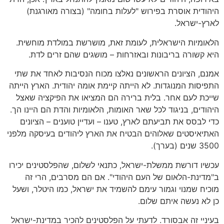
היהודית אוסרת בפירוש "לעלות בחומה" (בצורה מאורגנת)
לארץ-ישראל.
הלאומיות הישראלית, לעומת זאת, מושרשת במולדת מוחשית.
היא קשורה בריבונות ובאזרחות – מושגים שהם זרים לדת.
אמנם, הציונים הראשונים נאלצו מכוח הנסיבות לאחד את שתי
התפיסות המנוגדות. לא הייתה קיימת אומה יהודית. הארץ הייתה
שייכת לעם אחר. בלית ברירה הם המציאו את הפיקציה שאצל
היהודים, בניגוד לכל שאר האומות, הלאומיות והדת הם היינו הך.
כדי לבסס את תביעתם לארץ, טענו – ועדיין טוענים – הציונים
האתיאיסטים שאלוהים הבטיח את הארץ ליהודים בעיסקה מלפני
3500 שנים (בערך).
עכשיו דורשת ממשלת-ישראל, כתנאי לשלום, שהפלסטינים יכירו
ב"מדינת-הלאום של העם היהודי". אם הם מסרבים, הרי זה
מוכיח שמנוי וגמור עימם להשמיד את ישראל, כמו היטלר, ושעל
כן לא נעשה איתם שלום.
בעיניי זה אבסורד. לדעתי על הפלסטינים להכיר במדינת-ישראל