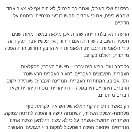
בפלוגה שלי באצ"ל, ואחר-כך בצה"ל, לא היה אף לא צעיר אחד
שחבש כיפה, אם כי אחדים חבשו כובעי-מצחייה. ריחמנו על
הדתיים.
הדעה המקובלת הייתה שהדת אכן מילאה במשך מאות שנים
תפקיד חשוב בהישרדות העם היהודי, אך עכשיו עבר תפקיד זה
לידי הלאומיות העברית. הלאומיות היא הדבק החדש. הדת הפכה
מיותרת, ותעלם בקרוב.
כל דבר טוב ובריא היה עברי – היישוב העברי, החקלאות
העברית, הקיבוצים העבריים, "העיר העברית הראשונה"
(תל-אביב), המחתרת העברית, המדינה העברית שעתידה לקום.
הדברים היהודיים היו בגולה – דת יהודית, מסורת יהודית ושאר
דברים מיותרים.
רק כאשר נודע ההיקף המלא של השואה, לקראת סוף
מלחמת-העולם השנייה, השתנתה גישה זו והפכה לחרטה עמוקה.
השתררה תחושת-אשמה על כי לא עשינו די למען הצלת אחינו
הנרדפים. פתאום הפכה השטעטל למקום רווי געגועים, האנשים