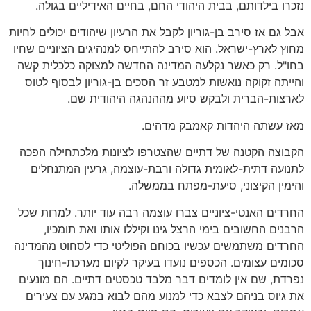
נזכרו בילדותם, בבית היהודי החם, בחיים האידיליים בגולה.
אבל גם אז סירב בן-גוריון לקבל את הרעיון שיהודים יכולים לחיות
מחוץ לארץ-ישראל. הוא סירב להתייחס למנהיגים הציוניים שחיו
בחו"ל. רק כאשר נקלעה המדינה החדשה למצוקה כלכלית קשה
והייתה זקוקה נואשות למטבע זר הסכים בן-גוריון לבסוף לטוס
לארצות-הברית ולבקש סיוע מההנהגה היהודית שם.
מאז עשתה היהדות קאמבק מדהים.
הקבוצה הקטנה של דתיים שהצטרפו לציונות מלכתחילה הפכה
לתנועה דתית-לאומית גדולה ורבת-עוצמה, גרעין המתנחלים
והימין הקיצוני, סיעת-מפתח בממשלה.
החרדים האנטי-ציוניים צברו עוצמה רבה עוד יותר. למרות שכל
הרבנים החשובים בימי הרצל גינו וקיללו אותו ואת תומכיו,
החרדים משתמשים עכשיו בכוחם הפוליטי כדי לסחוט מהמדינה
סכומים עצומים. הכספים נועדו בעיקר לקיום מערכת-חינוך
נפרדת, שם אין לומדים דבר מלבד טכסטים דתיים. הם מונעים
את גיוס בניהם לצבא כדי למנוע מהם לבוא במגע עם צעירים