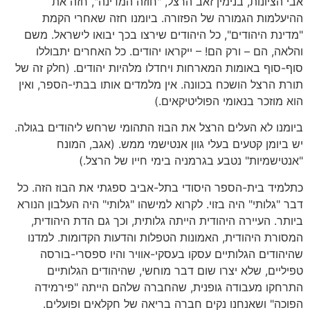
אבי הציונות, בנימין זאב הרצל, "חוזה המדינה", חזה את
ההיעלמות הגמורה של הפזורה. ביומנו חזה שאחרי הקמת
"מדינת היהודים", כל היהודים שירצו בכך יבואו לישראל. משם
והלאה, הם – ורק הם! – ייקראו יהודים. כל האחרים יתבוללו
סוף-סוף באומות המארחות ויחדלו מלהיות יהודים. (חלק זה של
תורת הרצל הושכח בכוונה. אין מלמדים אותו בבתי-הספר, ואין
הוא מוזכר בנאומי הפוליטיקאים.)
ביומנו לא העלים הרצל את הבוז התהומי שרחש ליהודים בגולה.
יש ביומן קטעים בעלי גוון אנטישמי ממש. (אגב, המונח
"אנטישמיות" נטבע בגרמניה בימי חייו של הרצל.)
כתלמיד בית-הספר היסודי בתל-אביב ספגתי את הבוז הזה. כל
דבר "גלותי" היה בזוי. לקרוא למישהו "גלותי" היה העלבון הנורא
ביותר. העיירה היהודית הייתה גלותית, וכך גם הדת היהודית,
המסורת היהודית, האמונות הטפלות והדעות הקדומות. למדנו
שהיהודים הגלותיים עסקו בעסקי-אוויר והיו ספסרי-בורסה
טפיליים, שלא יצרו שום דבר מוחשי, שהיהודים הגלותיים
התרחקו מעבודה גופנית, שהחברה שלהם הייתה "פירמידה
הפוכה" ושאנחנו נקים חברה בריאה של חקלאים ופועלים.