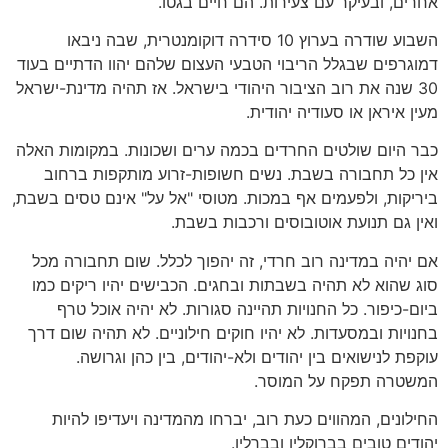
אחרים, ובעיקר עם צעירות. הם חיים בגטו.
השבוע שודרה בערוץ 10 סידרה דוקומנטרית, שבה ניבאו
דמוגרפים שבגלל הריבוי הטבעי העצום שלהם יהוו הדתיים בעוד
30 שנה את רוב הציבור היהודי בישראל. אז תהיה מדינת-ישראל
מעין איראן או סעודיה יהודית.
כבר היום שולטים החרדים בכמה ערים ושכונות. במקומות האלה
אין כל תחבורה בשבת. נשים חשופות-זרוע מותקפות ברחוב
ביריקות, ולפעמים אף במכות. מטוסי "אל על" אינם טסים בשבת,
ואין גם תנועת אוטובוסים ורכבות בשבת.
אם יהיה במדינה רוב חרדי, זה יהפוך לכלל. שום תחבורה מכל
סוג שהוא לא תהיה בשבתות ובחגים. הכבישים יהיו ריקים כמו
ביום-כיפור. כל החנויות תהיינה סגורות. לא יהיה אוכל טרף
בחנויות ובמסעדות. לא יהיו חוקים חילוניים. לא תהיה שום דרך
עוקפת לנישואים בין יהודים ולא-יהודים, בין כהן וגרושה.
המשטרה תפקח על המוסר.
החילונים, המהווים כעת רוב, יברחו מהמדינה ויעדיפו להיות
יהודים טובים בברוקלין ובברלין.