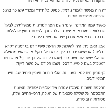
שתקום ברגע שנצליח לגרש את האנגלים מארצנו.
זה היה מעשה לגמרי נורמלי. כמעט כל ידידיי ומכריי עשו כך ברגע
שהייתה אפשרות חוקית.
כאשר קמה המדינה, שינוי השם הפך למדיניות ממשלתית. לבעלי
שם לועזי כמעט אי-אפשר היה להצטרף לשרות-החוץ או לעלות
בדרגה בצבא אלא אם כן שינו את שמם לעברי.
ואכן, האם ניתן היה להעלות על הדעת ששגרירנו בגרמניה ייקרא
ברלינר? או ששגרירנו בפולין ייקרא פולונסקי? או שראש-ממשלה
ישראלי יישא את השם גרין (שמו הקודם של בן-גוריון)? או שיהיה
רמטכ"ל בשם קיטייגורודסקי (שמו הקודם של משה דיין)?
בן-גוריון היה קנאי בעניין זה. אולי היה זה העניין היחיד שבו היינו
תמימי דעים.
החלפת השמות סימלה עמדה אידיאולוגית יסודית. הציונות
התבססה על שלילה טוטאלית של הגולה, דרכי-החיים שלה,
מסורותיה וביטוייה.