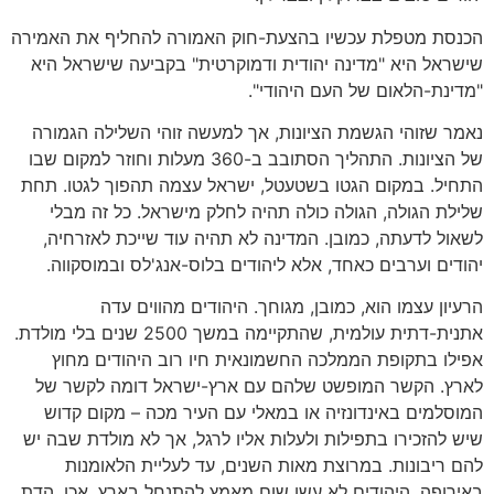
הכנסת מטפלת עכשיו בהצעת-חוק האמורה להחליף את האמירה
שישראל היא "מדינה יהודית ודמוקרטית" בקביעה שישראל היא
"מדינת-הלאום של העם היהודי".
נאמר שזוהי הגשמת הציונות, אך למעשה זוהי השלילה הגמורה
של הציונות. התהליך הסתובב ב-360 מעלות וחוזר למקום שבו
התחיל. במקום הגטו בשטעטל, ישראל עצמה תהפוך לגטו. תחת
שלילת הגולה, הגולה כולה תהיה לחלק מישראל. כל זה מבלי
לשאול לדעתה, כמובן. המדינה לא תהיה עוד שייכת לאזרחיה,
יהודים וערבים כאחד, אלא ליהודים בלוס-אנג'לס ובמוסקווה.
הרעיון עצמו הוא, כמובן, מגוחך. היהודים מהווים עדה
אתנית-דתית עולמית, שהתקיימה במשך 2500 שנים בלי מולדת.
אפילו בתקופת הממלכה החשמונאית חיו רוב היהודים מחוץ
לארץ. הקשר המופשט שלהם עם ארץ-ישראל דומה לקשר של
המוסלמים באינדונזיה או במאלי עם העיר מכה – מקום קדוש
שיש להזכירו בתפילות ולעלות אליו לרגל, אך לא מולדת שבה יש
להם ריבונות. במרוצת מאות השנים, עד לעליית הלאומנות
באירופה, היהודים לא עשו שום מאמץ להתנחל בארץ. אכן, הדת