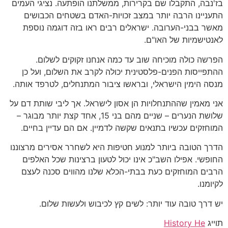
בז'נבה, התקבלו שם בקרירות, ממשלתנו הופתעה. נציגי העמים
התעניינו הרבה יותר במצב זכויות-האדם בשטחים הכבושים
מאשר בבני-הערובה. ישראלים רבים ראו בזה דוגמה נוספת
לאנטישמיות של האו"ם.
הפרשה כולה מוכיחה שוב עד כמה אנחנו זקוקים לשלום.
ההתפייסות הפנים-פלסטינית יכולה לקרב את השלום, ועל כן
מנסה הימין הישראלי, ובראשו ציבור המתנחלים, לטרפד אותה.
אני מאמין שההתנחלויות הן אסון לישראל. אך ליבי שותת דם על
שלושת הנערים – שניים מהם בני 15, אחד קצת יותר מבוגר –
המוחזקים עכשיו בתנאים שקשה לדמיין. אם הם עדיין בחיים.
הדרך הטובה ביותר למנוע חטיפות היא לשחרר אסירים מרצוננו
החופשי. אפילו השב"כ אינו יכול לטעון ברצינות שכל האלפים
הרבים המוחזקים כעת בבתי-הכלא שלנו מהווים סכנה לעצם
לקיומנו.
יש דרך טובה עוד יותר: לשים קץ לכיבוש ולעשות שלום.
תוייג
History He