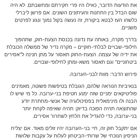
את הודעות הדובר, כאילו היו פרי חקירתם ומחשבתם. לא היה
שום הבדל בין התחנות והעיתונים השונים. אם פרשן ליברלי
כלשהו העז לבטא ביקורת, זה נעשה בקול נמוך ונגע לפרטים
משניים.
בדרך מקרה, באותה עת נדונה בכנסת הצעת-חוק, שתהפוך
חילופי-שבויים לבלתי-חוקיים – מקרה נדיר של ממשלה הכובלת
את ידיה של עצמה. הצעת-החוק תאסור על מתן חנינה ל"אסירים
ביטחוניים" וגם תאסור משא-ומתן לחילופי-שבויים.
פירוש הדבר: מוות לבני-הערובה.
בנאיביות הנוראה שלהם, הגובלת בטיפשות פשוטה, מאמינים
פוליטיקאים ימניים שזה ימנע חטיפת בני-ערובה. כל מי שיש לו
הבנה ולו מינימאלית בפסיכולוגיה של אנשי-מחתרת יודע
שהתוצאה תהיה הפוכה בדיוק: תהיה שאיפה לקחת יותר
בני-ערובה, כדי להגדיל את הלחץ לשחרור אסירים.
אם יתקבל חוק זה, חיי בני-הערובה יהיו זולים מאוד. אם יצליח
הניסיון הנוכחי של שרותי-הביטחון לעלות על עקבות שלושת