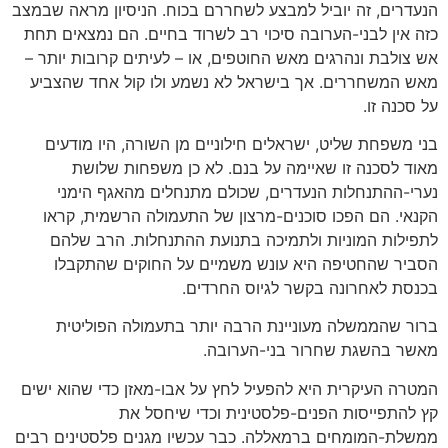
הנעדרים, זה יוביל למבצע לשחררם בכוח. הניסיון מראה שבמצב
כזה אין לבני-הערובה סיכוי רב לשרוד בחיים. הם נמצאים תחת
אש צולבת ונהרגים מאש החוטפים, או – לעיתים קרובות יותר –
מאש המשחררים. אך בישראל לא נשמע ולו קול אחד שהצביע
על סכנה זו.
בני משפחת שליט, ישראלים חילוניים מן השורה, היו מודעים
מאוד לסכנה זו שאיימה על בנם. לא כן משפחות שלושת
נערי-ההתנחלות הנעדרים, שכולם מתנחלים מהאגף הימני
הקנאי. הם הפכו סוכנים-מרצון של התעמולה הרשמית, קראו
לתפילות המוניות ולתמיכה בתנועת ההתנחלות. הרב שלהם
הסביר שהחטיפה היא עונש משמיים על החוקים שהתקבלו
בכנסת לאחרונה בקשר לגיוס החרדים.
ברור שהממשלה מעוניינת הרבה יותר בתעמולה הפוליטית
מאשר בהשגת שחרור בני-הערובה.
המטרה העיקרית היא להפעיל לחץ על אבו-מאזן כדי שהוא ישים
קץ להתפייסות הפנים-פלסטינית וכדי שיחסל את
ממשלת-המומחים ברמאללה. כבר עכשיו מגנים פלסטינים רבים