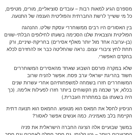
מספרם הגיע למאות רבות – עובדים סוציאליים, מורים, מטיפים,
כל מי ששייך לרשת החברתית והפוליטית הענפה של התנועה.
בין האסורים היו רבים ממשוחררי עסקת שליט. ההנהגה
הפוליטית והצבאית שלנו הסכימה בשעתו לחילופים הבלתי-שווים
(בן-ערובה אחד מול יותר מאלף אסירים) בחריקת-שיניים, ורק
תחת לחץ ציבורי עצום. נראה שהחליטה כבר אז להחזירם לכלא
בהקדם האפשרי.
שלא במקרה פורסם השבוע שאחד מהאסירים המשוחררים
חשוד בהריגת ישראלי ערב פסח. אפשר להניח שרוב
המשוחררים חזרו בשמחה למשפחותיהם אחרי עשרות שנים
בכלא, אך שכמה מן הקשוחים ביותר חזרו לפעילות אלימה. (כך
היה בשעתו גם במחתרת העברית.)
הניסיון לחסל את חמאס הוא מטופש. החמאס הוא תנועה דתית
הקיימת בלב מאמיניה. כמה אנשים אפשר לאסור?
במשך שבועיים אלה הציגה החברה הישראלית את פניה
המכוערים ביותר – גטו קלגסי, גם חסר חמלה לאחרים וגם חסר