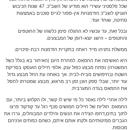
שכל פלסטיני עשירי הוא מודיע של השב"כ. 47 שנות הכיבוש
העניקו לשב"כ הזדמנויות אין-ספור לגייס סוכנים באמצעות
סחיטה, שוחד ועוד.
ובכל זאת, עד עכשיו לא התגלה סימן כלשהו של החוטפים
והחטופים – הישג יוצא-דופן של המבצעים.
ממשלת נתניהו מייד ראתה בתקרית הזדמנות רבת-סיכויים.
היא האשימה את החמאס. למחרת היום (האיחור בא בגלל כשל
המשטרה) נפתח מבצע כפול ענק. אלפי חיילים הועסקו בסריקת
השטח ובחיפושים מבית-לבית. אך באותה עת החל מבצע גדול
עוד יותר, שבלי ספק הוכן זמן רב מראש, מבצע שמטרתו לחסל
את החמאס בגדה המערבית.
לילה אחרי לילה נאסר כל מי שיש לו קשר, ולו הקלוש ביותר, עם
החמאס. חוליות של חיילים חמושים מכף רגל עד קודקוד פרצו
לתוך בתים,דחפו הצידה את הנשים והילדים המבוהלים, גררו את
הגברים ממיטותיהם ולקחו אותם איתם, כשהם כפותים ועיניהם
מכוסות.