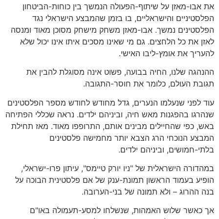
את אבו-מאזן על שיתוף-הפעולה הנמשך בין כוחות-הביטחון
הפלסטיניים והישראליים, בו בזמן שהמבצע הישראלי נגד
הפלסטינים נמשך. אבו-מאזן משחק מישחק מסוכן מאוד ומנסה
לאזן את כל הלחצים. גם מי שאינו מסכים איתו אינו יכול שלא
להעריך את אומץ-ליבו האישי.
ההנהגה שלנו, החיה בבועה, פשוט אינה מסוגלת להבין את
תגובת העולם, כלומר את חוסר-התגובה.
עוד לפני שנעלמו הנערים, גדל מחודש לחודש מספר הפלסטינים
שנהרגו בהפגנות מאש חיה, וביניהם ילדים. נראה שכללי הפתיחה
באש, כפי שהחיילים מבינים אותם, התרופפו מאוד. מאז תחילת
המבצע הנוכחי הרג הצבא יותר מחמישה פלסטינים
בלתי-חמושים, וביניהם ילדים.
במהדורה הישראלית של "ניו יורק טיימס", עיתון פרו-ישראלי,
הופיע בעמוד הראשון תמונת-ענק של אם פלסטינית הבוכה על
בנה ההרוג – ולא תמונה של בני-הערובה.
אך כאשר שלוש האמהות, שנשלחו למסע-תעמולה באו"ם