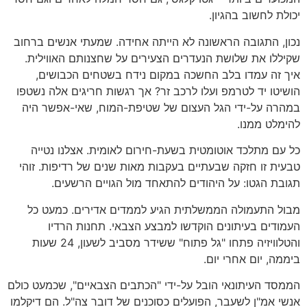
יכולת לחשוב בהגיון.
נכון, התגובה הראשונה לא הייתה אחידה. שמעתי אנשים ברחוב
שקיללו את שלושת הנעדרים הצעירים על שחצנותם האווילית.
איך זה עמדו בלב החשכה במקום נידח בשטחים הכבושים,
הושיטו יד לטרמפ ועלו לרכב זר? אך רגשות חריגים אלה נשטפו
במהרה על-ידי הגל העצום של שטיפת-המוח, שאי-אפשר היה
להימלט ממנו.
כל עם מתלכד אוטומטית בשעת-חירום לאומית. אצלנו נטייה
טבעית זו חזקה שבעתיים בעקבות מאות שנים של רדיפות. זוהי
תגובת הגטו: על היהודים להתאחד מול הגויים הרשעים.
מבול התעמולה הממשלתית הגיע לממדים אדירים. כמעט כל
העמודים בעיתונים הוקדשו למבצע הצבאי. תחנות הרדיו
והטלוויזיה פתחו "גל פתוח" ששידר מסביב לשעון, 24 שעות
ביממה, יום אחרי יום.
הממסד העיתונאי הובל על-ידי "הכתבים הצבאיים", שכמעט כולם
אנשי אמ"ן לשעבר, הפועלים כסוכנים של דובר צה"ל. הם דיקלמו