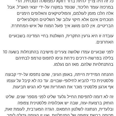
כל זה היה צריך להיות ברור דווקא לממשלה הנוכחית. הרי
במרכזה עומד הליכוד, שנוסד במקורו על-ידי יוצאי האצ"ל. אבל
אלה הלכו מזמן לעולמם, והפוליטיקאים והאלופים הימניים
הנוכחים אינם אלא חיקוי עלוב של השליטים הקולוניאליים
הבריטיים. אין להם מושג איך פועל המוח של איש-המחתרת.
עובדה זו היא גרעין התקרית, השולטת בחיי המדינה בשבועיים
האחרונים.
לפני שבועיים עמדו שלושה צעירים מישיבה בהתנחלות בשעה 10
בלילה בפרשת-דרכים נידחת וניסו לתפוס טרמפ לבתיהם
בהתנחלויות שלהם. מאז הם נעלמו.
ההנחה המיידית הייתה, באופן הגיוני, שהם נתפסו על-ידי קבוצה
פלסטינית כדי להביא לחילופי-שבויים. עד כה לא קיבל על עצמו
אף ארגון פלסטיני מוכר את האחריות ואף לא הגיש תביעות.
זה לא דומה לתפיסת החייל גלעד שליט לפני מספר שנים. שליט
הוחזק ברצועת-עזה, שבה יש אוכלוסיה פלסטינית צפופה
ובלעדית, הנתונה לשלטון החמאס. הגדה המערבית, לעומת זאת,
מכוסה ברשת צפופה של התנחלויות, ואין זו הגזמה גדולה לומר