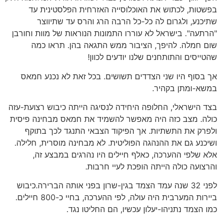
בפשטות, לכתוש את האוכלוסייה האזרחית הפלסטינית עד
שתיכנע, ולגרום לה כל-כל הרבה הרג והרס עד שתיווצר
"הרתעה". בישראל לא עוררו התמונות הנוראות של מוות וחורבן
שום חמלה. להיפך, הציבור ממש התגאה בהן. תראו כמה
שהטייסים והתותחנים שלנו יודעים לכוון!
אך בסוף היו שני הצדדים תשושים. בכל זאת לא נכנע חמאס
במשא-ומתן בקהיר.
בצד הישראלי, החלופה היחידה לנסיגה הייתה כיבוש רצועת-עזה
כולה. מצב כזה היה מאפשר להשמיד את חמאס מבחינה פיסית
ולפרק את התשתיות. אך הפיקוד הצבאי התנגד לכך בתוקף
ושיכנע גם את ההנהגה הפוליטית. לא מבחינה מוסרית, חלילה.
אלא שלפי ההערכה, כאלף חיילים היו נהרגים במבצע זה,
והרצועה כולה הייתה הופכת לעיי חרבות.
לפני 32 שנה עמד הצמד בגין-שרון בפני אותה הברירה.כיבוש
ביירות המערבית היה עולה, לפי ההערכה, בחיי כ-800 חיילים.
כמו הצמד נתניהו-יעלון עכשיו, הם החליטו נגד.