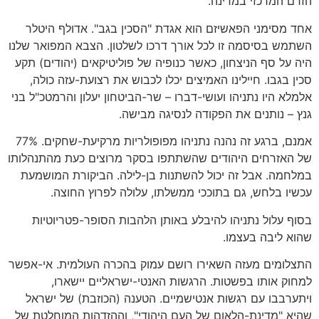
הזרם המרכזי במדינה.
אחד מסימני הפאשיזם הוא אגדת "הסכין בגב". אדולף היטלר
השתמש בסיסמה זו לכל אורך דרכו לשלטון. הצבא המפואר שלנו
היה על סף הניצחון, כאשר כנופיה של פוליטיקאים (יהודים) תקע
סכין בגבו. חיילינו האמיצים יכלו לכבוש את רצועת-עזה כולה,
אלמלא היו נתניהו ועושי-דברו – שר-הביטחון יעלון והרמטכ"ל בני
גנץ – נותנים את הפקודה לנסיגה מבישה.
אמנם, ברגע זה נהנה נתניהו מפופולריות מרקיעת-שחקים. 77%
של האזרחים היהודים שהשתתפו בסקר מרוצים כעת מהתנהלותו
במלחמה. אבל זה יכול להשתנות בן-לילה. הביקורת המושמעת
עכשיו בלחש, גם בתוככי ממשלתו, עלולה לפרוץ החוצה.
בסוף עלול נתניהו להיבלע באותן הלהבות הסופר-פטריוטיות
שהוא ליבה בעצמו.
התצלומים מעזה השאירו רושם עמוק בהכרה העולמית. אי-אפשר
למחוק אותו בפשטות. הרגשות האנטי-ישראליים יישארו,
ויתערבבו עם רגשות אנטישמיים. הטענה (הכוזבת) של ישראל
שהיא "מדינת-הלאום של העם היהודי", וההזדהות המוחלטת של