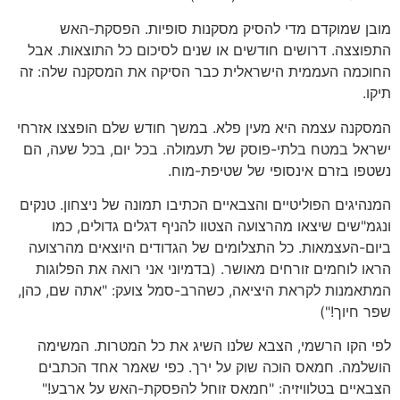
מובן שמוקדם מדי להסיק מסקנות סופיות. הפסקת-האש
התפוצצה. דרושים חודשים או שנים לסיכום כל התוצאות. אבל
החוכמה העממית הישראלית כבר הסיקה את המסקנה שלה: זה
תיקו.
המסקנה עצמה היא מעין פלא. במשך חודש שלם הופצצו אזרחי
ישראל במטח בלתי-פוסק של תעמולה. בכל יום, בכל שעה, הם
נשטפו בזרם אינסופי של שטיפת-מוח.
המנהיגים הפוליטיים והצבאיים הכתיבו תמונה של ניצחון. טנקים
ונגמ"שים שיצאו מהרצועה הצטוו להניף דגלים גדולים, כמו
ביום-העצמאות. כל התצלומים של הגדודים היוצאים מהרצועה
הראו לוחמים זורחים מאושר. (בדמיוני אני רואה את הפלוגות
המתאמנות לקראת היציאה, כשהרב-סמל צועק: "אתה שם, כהן,
שפר חיוך!")
לפי הקו הרשמי, הצבא שלנו השיג את כל המטרות. המשימה
הושלמה. חמאס הוכה שוק על ירך. כפי שאמר אחד הכתבים
הצבאיים בטלוויזיה: "חמאס זוחל להפסקת-האש על ארבע!"