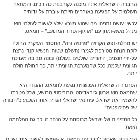
החברה הישראלית אינה מוכנה לקורבנות כה רבים. והמחאה
העולמית על הפגיעה באזרחים הייתה עוברת על גדותיה.
עכשיו עושה נתניהו מה שהוא נשבע שלא לעשות לעולם: הוא
מנהל משא-ומתן עם "ארגון-הטרור המתועב" – חמאס.
יש מחלת-נפש הקרויה "פרנויה ורה". התסמין העיקרי: החולה
לוקח הנחה מטורפת לגמרי (העולם שטוח, הנשיא קנדי נרצח
על-ידי חוצנים, היהודים שולטים בעולם) ובונה סביבה מערכת
הגיונית שלמה. ככל שהמערכת הגיונית יותר, כך החולה חולה
יותר.
הפרנויה הישראלית העכשווית נוגעת לחמאס. ההנחה היא
שחמאס הוא ארגון ג'יהאדיסטי טרוריסטי מרושע, שכל מטרתו
להשמיד את ישראל. עיתונאי ישראלי הגדיר אותו השבוע כ"חבורה
של פסיכופטים".
כל המדיניות של ישראל מבוססת על הנחה זו. כך גם המלחמה
הזאת.
הרי ברור שאסור לדבר עם חמאס. אי-אפשר לעשות איתו שלום.