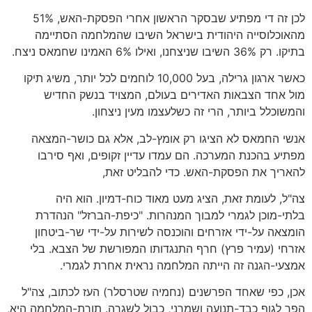
לכן זה די מפתיע שבסקר הראשון אחרי הפסקת-האש, 51%
מהאוכלוסייה היהודית בישראל השיבו שהמלחמה הסתיימה
בתיקו. רק 36% השיבו שניצחנו, ואילו 6% האמינו שחמאס ניצח.
כאשר ארגון גרילה, בעל 10,000 לוחמים לכל יותר, משיג תיקו
מול אחד הצבאות האדירים בעולם, המצויד בנשק החדיש
והמשוכלל ביותר, הרי זה כשלעצמו מעין ניצחון.
אנשי החמאס לא הציגו רק אומץ-לב, אלא גם כושר-המצאה
מפתיע בהכנת המערכה. הם עמדו עדיין זקופים, ואף סירבו
להאריך את הפסקת-האש. כדי להבליט זאת,
צה"ל, לעומת זאת, הציג מעט מאוד כוח-דמיון. הוא היה
בלתי-מוכן לגמרי למבוך המנהרות. "כיפת-הברזל" הנהדרת
הומצאה על-ידי אזרחים והוכנסה לשירות על-ידי שר-ביטחון
אזרחי (עמיר פרץ) חרף התנגדותו המפורשת של הצבא. בלי
אמצעי-הגנה זה הייתה המלחמה נראית אחרת לגמרי.
אכן, כפי שאחד הפרשנים (נחמיה שטרסלר) העז לכתוב, צה"ל
הפך לגוף כבד-תנועה ושמרני, כבול לשגרה. תורת-המלחמה היא,