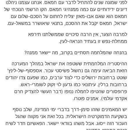
לפני שמונה שנים להתחיל לדבר עם חמאס. אנחנו עצמנו ניהלנו
דיונים ידידותיים עם כמה ממנהיגי חמאס. הקו הרשמי הנוכחי של
חמאס הוא שאם אבו-מאזן יצליח לחתום על הסכם-שלום עם
ישראל, חמאס יקבל את ההסכם, בתנאי שיאושרר במשאל-עם.
למרבה הצער, אין הרבה סיכויים שממשלתנו תירפא
ממחלת-נפש זו בעתיד הנראה-לעין.
בהנחה שהמלחמה תסתיים בקרוב, מה יישאר ממנה?
ההיסטריה המלחמתית ששטפה את ישראל במהלך המערכה
הזאת הביאה עימה גם נחשול פשיסטי עכור. אספסוף-של-לינץ'
שוטט ברחובות ירושלים כדי לצוד ערבים, כמו שפעם צדו יהודים
ברחובות ברלין. עיתונאי כמו גדעון לוי זקוק לשומרי-ראש.
פרופסורים שהטיפו לחמלה ננזפו (דבר העשוי להצדיק חרם
אקדמי עולמי). אמנים פוטרו.
יש המאמינים שזהו סימן-דרך בדברי ימי המדינה, שלב נוסף
בשקיעת הדמוקרטיה הישראלית. בכל זאת אני מקווה שהגל
העכור הזה ייסוג. אבל משהו בוודאי יישאר. הפאשיזם חדר לשיח