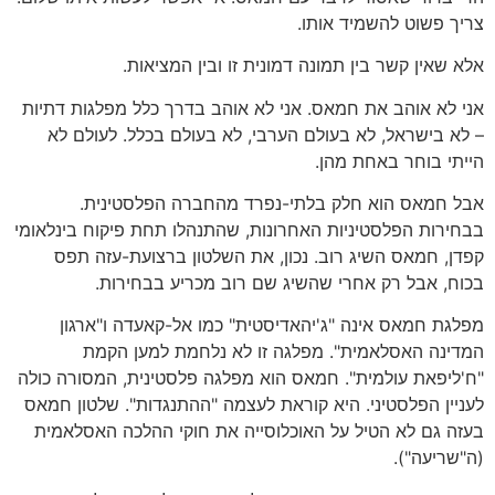
צריך פשוט להשמיד אותו.
אלא שאין קשר בין תמונה דמונית זו ובין המציאות.
אני לא אוהב את חמאס. אני לא אוהב בדרך כלל מפלגות דתיות
– לא בישראל, לא בעולם הערבי, לא בעולם בכלל. לעולם לא
הייתי בוחר באחת מהן.
אבל חמאס הוא חלק בלתי-נפרד מהחברה הפלסטינית.
בבחירות הפלסטיניות האחרונות, שהתנהלו תחת פיקוח בינלאומי
קפדן, חמאס השיג רוב. נכון, את השלטון ברצועת-עזה תפס
בכוח, אבל רק אחרי שהשיג שם רוב מכריע בבחירות.
מפלגת חמאס אינה "ג'יהאדיסטית" כמו אל-קאעדה ו"ארגון
המדינה האסלאמית". מפלגה זו לא נלחמת למען הקמת
"ח'ליפאת עולמית". חמאס הוא מפלגה פלסטינית, המסורה כולה
לעניין הפלסטיני. היא קוראת לעצמה "ההתנגדות". שלטון חמאס
בעזה גם לא הטיל על האוכלוסייה את חוקי ההלכה האסלאמית
(ה"שריעה").