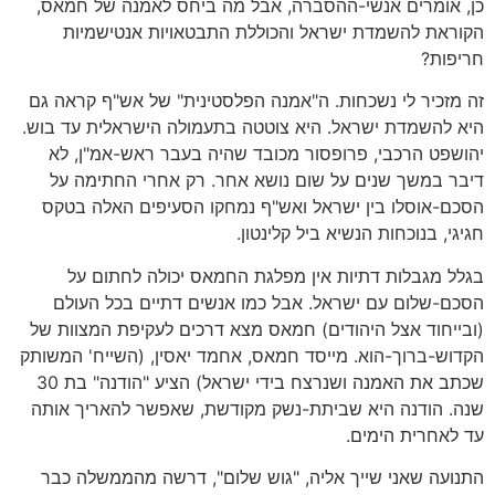
כן, אומרים אנשי-ההסברה, אבל מה ביחס לאמנה של חמאס,
הקוראת להשמדת ישראל והכוללת התבטאויות אנטישמיות
חריפות?
זה מזכיר לי נשכחות. ה"אמנה הפלסטינית" של אש"ף קראה גם
היא להשמדת ישראל. היא צוטטה בתעמולה הישראלית עד בוש.
יהושפט הרכבי, פרופסור מכובד שהיה בעבר ראש-אמ"ן, לא
דיבר במשך שנים על שום נושא אחר. רק אחרי החתימה על
הסכם-אוסלו בין ישראל ואש"ף נמחקו הסעיפים האלה בטקס
חגיגי, בנוכחות הנשיא ביל קלינטון.
בגלל מגבלות דתיות אין מפלגת החמאס יכולה לחתום על
הסכם-שלום עם ישראל. אבל כמו אנשים דתיים בכל העולם
(ובייחוד אצל היהודים) חמאס מצא דרכים לעקיפת המצוות של
הקדוש-ברוך-הוא. מייסד חמאס, אחמד יאסין, (השייח' המשותק
שכתב את האמנה ושנרצח בידי ישראל) הציע "הודנה" בת 30
שנה. הודנה היא שביתת-נשק מקודשת, שאפשר להאריך אותה
עד לאחרית הימים.
התנועה שאני שייך אליה, "גוש שלום", דרשה מהממשלה כבר