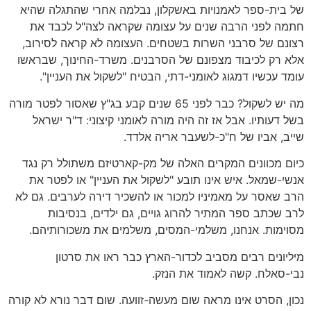
של בית-ספר לאמנויות באשקלון, נבלמה אחרי שהתגלה שהיא
חתמה לפני הרבה שנים על עצומה שקראה לצה"ל לכבד את
רצונם של סרבני השרות בשטחים. העצומה לא קראה לסירוב,
אלא רק לכיבוד מצפונם של הסרבנים. משרד-החינוך, שבראשו
עומד עכשיו דמגוג לאומני-דתי, הבטיח "לשקול את העניין".
מה יש לשקול? כבר לפני 65 שנים קבע בג"ץ שאסור לפטר מורה
בשל דעותיו. אבל אז זה היה מורה לאומני קיצוני: ד"ר ישראל
שייב, אביו של ח"כ-לשעבר אריה אלדד.
כיום מכוונים המקרים האלה של מק-קארטיזם משתולל רק נגד
אנשי-שמאל. איש אינו תובע "לשקול את העניין" או לפטר את
הרב שאסר על מאמיניו למכור או להשכיר דירה לערבים. גם לא
לרב שכתב ספר המתיר להרוג גויים, גם ילדים, בנסיבות
מסוימות. אנחנו, משלמי-המסים, משלמים את משכורותיהם.
מיליונים רבים מסביב לכדור-הארץ כבר ראו את סרטון
נבי-סאלח. קשה לאמוד את הנזק.
נכון, הסרט אינו מראה שום מעשה-זוועה. שום דבר נורא לא קורה