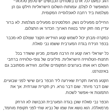
רגע. כמעט לכל אדם בשטחים הכבושים יש טלפון סלולארי
המאפשר לו לצלם. עמותות-השלום הישראליות חילקו גם הן
מצלמות ביד רחבה לאוכלוסייה המקומית.
החיילים מפעילים נשק. הפלסטינים מפעילים מצלמות. לא ברור
עדיין מה חזק יותר בטווח הארוך: הכדור או התצלום.
כמקרה-מבחן יכול לשמש קטע הווידיאו הקצר שצולם לא-מכבר
בכפר הנידח בגדה המערבית ששמו נבי סאלח.
כל ישראלי ראה קטע זה הרבה פעמים, מכיוון ששודר בכל
תחנות-הטלוויזיה הישראליות. מיליונים של צופי-טלוויזיה ברחבי
העולם ראו אותו בערוצים המקומיים שלהם. הווידאו מסתובב גם
באינטרנט.
הקטע מראה תקרית שאירעה ליד הכפר ביום שישי לפני שבועיים.
שום דבר מיוחד. שום דבר נורא. רק תקרית שגרתית. אך את
התמונות אי-אפשר לשכוח.
הכפר נבי סאלח שוכן בגדה המערבית הכבושה לא הרחק
מרמאללה. הוא נושא את שמו של נביא שחי לפני תקופת מוחמד,