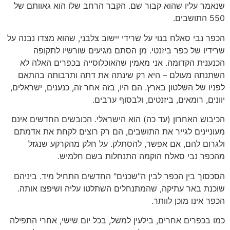
שנאמר עליו שהוא קבור שם. הקבר הרחב שלו הוא גאוותם של
550 התושבים.
הכפר נבי סאלח בנוי על שרידי יישוב צלבני, שהוא מצדו נבנה על
שרידיו של כפר ביזנטי. מן הסתם מגיעים שורשיו לתקופה
הכנענית הקדומה. אני מאמין שהאוכלוסייה בכפרים האלה לא
השתנתה מעולם – היא רק שינתה את דתה ותרבותה בהתאם
לפניו של השלטון בארץ. הם היו, בזה אחר זה, כנענים, ישראלים,
יוונים, רומאים, ביזנטים, ולבסוף ערבים.
הכיבוש האחרון (עד כה) הוא הישראלי. הכובשים החדשים אינם
מעוניינים לגייר את התושבים, הם רק רוצים לקחת את אדמתם
ולגרום להם, אם אפשר, להסתלק. על חלק מהקרקע שנגזל
מהכפר נבי סאלח הוקמה התנחלות בשם חלמיש.
הסכסוך בין הכפר לבין ה"שכנים" החדשים התחיל מיד. ביניהם
שוכנת באר עתיקה, שהמתנחלים השתלטו עליה ושיפצו אותה.
הכפר אינו מוכן לוותר.
כמו בכפרים אחרים, בילעין למשל, בכל יום שישי, אחרי התפילה