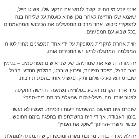
אינני יודע מי החייל. קשה לנחש את הרקע שלו. פשוט חייל,
שאמא שלו הודיעה לאחר-מכן שהיא כועסת על שליחת בנה
לתפקידי כיבוש. אחד מרבים המפעילים את הכיבוש והמתעמתים
בכל שבוע עם המפגינים.
זווית אחרת לתקרית מסופקת על-ידי אחד המפגינים מחוץ לטווח
המצלמה, המתגלה לרגע. יש המכירים אותו.
זה מורה הנושא את שמותיהם של שני אישים מפורסמים – בנימין
זאב הרצל, מייסד הציונות, ופרנץ שוברט, המלחין הנודע. הרצל
שוברט הוא פעיל-שלום ותיק. פגשתי אותו בהפגנות רבות.
מיד אחרי הקרנת הקטע בטלוויזיה נשמעה הדרישה התקיפה
לפטר אותו. מה, פעיל-שלום שמאלני בכיתת בית-ספר?
שוברט אינו מואשם בהשמעת דעותיו בכיתה. מעשיו לא נעשו
בזמן-העבודה. אך די היה בהשתתפותו בהפגה בזמנו החופשי.
עכשיו משרד-החינוך "שוקל את העניין".
זה לא מקרה בודד. מחנכת נאורה ומוכשרת, שהתמנתה למנהלת