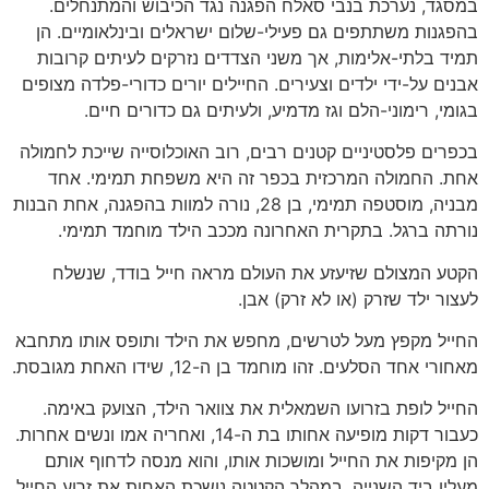
במסגד, נערכת בנבי סאלח הפגנה נגד הכיבוש והמתנחלים.
בהפגנות משתתפים גם פעילי-שלום ישראלים ובינלאומיים. הן
תמיד בלתי-אלימות, אך משני הצדדים נזרקים לעיתים קרובות
אבנים על-ידי ילדים וצעירים. החיילים יורים כדורי-פלדה מצופים
בגומי, רימוני-הלם וגז מדמיע, ולעיתים גם כדורים חיים.
בכפרים פלסטיניים קטנים רבים, רוב האוכלוסייה שייכת לחמולה
אחת. החמולה המרכזית בכפר זה היא משפחת תמימי. אחד
מבניה, מוסטפה תמימי, בן 28, נורה למוות בהפגנה, אחת הבנות
נורתה ברגל. בתקרית האחרונה מככב הילד מוחמד תמימי.
הקטע המצולם שזיעזע את העולם מראה חייל בודד, שנשלח
לעצור ילד שזרק (או לא זרק) אבן.
החייל מקפץ מעל לטרשים, מחפש את הילד ותופס אותו מתחבא
מאחורי אחד הסלעים. זהו מוחמד בן ה-12, שידו האחת מגובסת.
החייל לופת בזרועו השמאלית את צוואר הילד, הצועק באימה.
כעבור דקות מופיעה אחותו בת ה-14, ואחריה אמו ונשים אחרות.
הן מקיפות את החייל ומושכות אותו, והוא מנסה לדחוף אותם
מעליו ביד השנייה. במהלך הקטטה נושכת האחות את זרוע החייל,