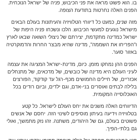
בו. הוא פשוט מראה את פני הכיבוש, פניה של ישראל הנוכחית.
הפנים האלה נחרטות בתודעת הצופה.
מזה שנים, כמעט כל דיווחי הטלוויזיה והעיתונות בעולם הבאים
מישראל נוגעים למעשי הכיבוש. הלכו ונשכחו פניה היפות של
ישראל כמדינה מתקדמת, יצירתם של ניצולי השואה שבאו לארץ
ו"הפריחו את השממה", מדינה שהיא מבצר החרות והדמוקרטיה
באזור סוער.
הפנים ההן נמחקו מזמן. כיום, מדינת-ישראל המציגה את עצמה
לעיני העולם היא מדינה של כובשים, של מדכאים, של מתנחלים
אכזריים, של חיילים החמושים מכף-רגל עד קודקוד, הפורצים
בלילה לבתים ואוסרים בני-אדם, וגם ילדים, וביום רודים בכל
האוכלוסייה המקומית.
הדיווחים האלה משנים את יחס העולם לישראל. כל קטע
בטלוויזיה וידיעה בעיתון מוסיפים לשינוי הזה. יחסם של אנשים
פשוטים בעולם, גם של היהודים, משתנה. זהו נזק מתמשך, ואולי
גם בלתי-הפיך.