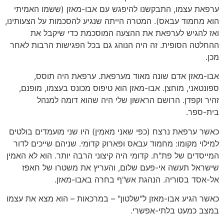
ערפאת עצמו, התבקשנו להיפגש עם אבו-מאזן (ששמו האמיתי
הוא מחמוד עבאס). המטרה הייתה שנגיע להסכמות על הצעותינו,
ואז להגיש לערפאת את ההצעה המוסכמת כדי שיקבל את
ההחלטה הסופית. זה היה הנוהג גם בכל הפגישות הרבות לאחר
מכן.
אבו-מאזן אדם שונה מאוד מערפאת. ערפאת היה תוסס,
ספונטאני, מוחצן. אבו-מאזן הוא טיפוס מכונס בעצמו, מופנם,
זהיר וקפדן. הרושם הראשון שלי היה שהוא דומה למנהל
בית-ספר.
כאשר ערפאת נרצח (כפי שאני מאמין) היו שני מועמדים בולטים
למילוי מקומו: מחמוד עבאס ופארוק קדומי. שניהם שייכים לדור
המייסדים של פת"ח. קדומי היה קיצוני הרבה יותר. הוא לא האמין
שישראל תעשה אי-פעם שלום, והעריץ את משטרו של חאפז
אל-אסד בסוריה. הנהגת אש"ף בחרה באבו-מאזן.
כאשר הגיע אבו-מאזן ל"שלטון" – במרכאות – הוא מצא את עצמו
במצב כמעט בלתי-אפשרי.