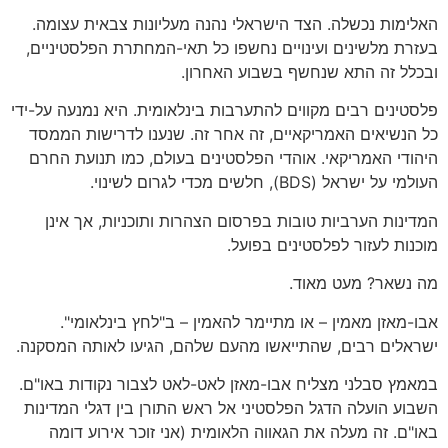
האלימות נכשלה. הצד הישראלי נהנה מעליונות צבאית עצומה.
בעזרת מלשינים ועינויים נחשפו כל תאי-המחתרת הפלסטיניים,
ובכלל זה התא שנחשף בשבוע האחרון.
פלסטינים רבים מקווים להתערבות בינלאומית. היא נמנעה על-ידי
כל הנשיאים האמריקאיים, זה אחר זה. שנענו לדרישות הממסד
היהודי האמריקאי. אוהדי הפלסטינים בעולם, כמו תנועת החרם
העולמי על ישראל (BDS), חלשים מכדי לגרום לשינוי.
המדינות הערביות טובות בפרסום הצהרות ותוכניות, אך אינן
מוכנות לעזור לפלסטינים בפועל.
מה נשאר? מעט מאוד.
אבו-מאזן מאמין – או מתיימר להאמין – ב"לחץ בינלאומי".
ישראלים רבים, שהתייאשו מהעם שלהם, הגיעו לאותה המסקנה.
במאמץ סבלני מצליח אבו-מאזן לאט-לאט לצבור נקודות באו"ם.
השבוע הועלה הדגל הפלסטיני אל ראש התורן בין דגלי המדינות
באו"ם. זה מעלה את הגאווה הלאומית (אני זוכר אירוע דומה