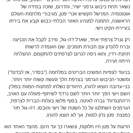
נשאר תחת כיבוש גרמני ישיר, והדרום, שזכה במידה של
אוטונומיה. המרשל הקשיש אנרי פטן, מגיבורי מלחמת-העולם
הראשונה, התמנה למנהיג האזור הבלתי-כבוש וקבע את בירתו
בעיירת-הקיט וישי.
רק גנרל צרפתי אחד, שארל דה-גול, סירב לקבל את הכניעה
וברח ללונדון עם חבורת תומכים. שם הועמדה לרשותו
תחנת-רדיו, והוא ניסה לגרום לצרפתים להתקומם. ההצלחה
הייתה זעירה.
בניגוד לצפיות המשיכו הבריטים במלחמה ("בסדר, אז לבדנו!")
ומשטר-הכיבוש הגרמני בצרפת הלך ונעשה קשוח יותר ויותר.
בני-ערובה הוצאו להורג, היהודים נשלחו למחנות-המוות בפולין.
השם וישי הפך יותר ויותר לשם נרדף לשיתוף-פעולה עם האויב,
ה"התנגדות" גברה לאיטה. בסוף פלשו בעלות-הברית לצרפת,
הגרמנים השתלטו על כל השטח של וישי והובסו. דה-גול חזר
כמנצח. פטן נדון למוות, אך לא הוצא להורג.
הדעות על פטן היו חלוקות, ונשארו כך עד היום. מהצד האחד הוא