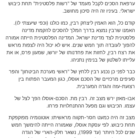
ערפאת הסכים לקבל מעמד של "רשות פלסטינית" תחת כיבוש
ישראלי. בעיניו זה היה סיכון מחושב.
קודם כל, הוא האמין ליצחק רבין, כמו כולנו (וכפי שיעצתי לו).
האמנו שרבין נמצא בדרך המלך להסכים להקמת מדינה
פלסטינית לצד מדינת ישראל. המדינה הפלסטינית הייתה אמורה
להפוך לעובדה תוך חמש שנים. איש לא יכול היה לצפות מראש
את רצח רבין, לחזות את פחדנותו של יורשו, שמעון פרס, או את
עלייתו לשלטון של בנימין נתניהו.
כבר לפני כן נכנע רבין ללחץ של "ראשי מערכת הביטחון" והפר
סעיפים מרכזיים של הסכם אוסלו, כגון המעבר הפתוח בין
רצועת-עזה והגדה המערבית.
אבו-מאזן ירש מצב זה. רבין מת. הסכם-אוסלו הפך לצל של
עצמו. הכיבוש וגם מפעל ההתנחלויות פרחו.
מצב זה היה כמעט חסר-תקווה מראשיתו: אוטונומיה מפוקפקת
תחת כיבוש. לפי עסקת אוסלו, שאמורה הייתה להימשך חמש
שנים לכל היותר (עד 1999), נשאר חלק-הארי של הגדה