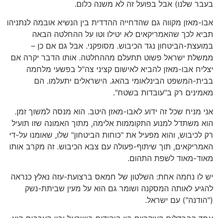
בעבר שלנו) אבל בפועל זה לא משנה כלום.
אבו-מאזן מקווה גם שהדחייה ההדדית בין הנשיא אובמה לנתניהו
תביא לכך שהאמריקאים לא יטילו וטו על ההחלטה הבאה
במועצת-הביטחון נגד הכיבוש. מסופקני. אבל גם אם כן –
ממשלת ישראל פשוט תתעלם מההחלטה. אותו הדבר יקרה אם
יצליח אבו-מאזן להביא לאישום קציני צה"ל בפשעי מלחמה
בבית-המשפט הבינלאומי בהאג. הישראלים יתעלמו. הם
מאמינים רק ב"עובדות בשטח".
אני מניח שכל זה ידוע לאבו-מאזן היטב. הוא מנסה למשוך זמן.
הוא משתדל למנוע התקוממות אלימה, מתוך האמונה שזו תועיל
רק לכיבוש, והוא מפעיל את "כוחות הביטחון" שלו, שאומנו על-די
האמריקאים, תוך שיתוף-פעולה עם צבא הכיבוש. זה מקרב אותו
מאוד-מאוד לשפת התהום.
יש לו נחמה אחת: השלטון של חמאס ברצועת-עזה נאלץ כנראה
להגיע לאותה המסקנה ושומר גם הוא על מעין שביתת-נשק
("הודנה") עם ישראל.