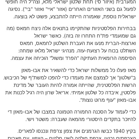
המערבית (איזור סי) תחת שלטון ישראלי מלא, וצה"ל היה חופשי
לפעול גם בשני האזורים האחרים (אזור "איי" ואזור "בי"). נסיגה
ישראלית נוספת, שאמורה הייתה להתבצע, פשוט לא בוצעה.
בבחירות הפלסטיניות שהתקיימו בתנאים אלה ניצח חמאס (מה
גם שמועמדי פת"ח התחרו זה בזה). כאשר ישראל
וארצות-הברית מנעו את העברת השלטון לחמאס, חמאס
השתלט בכוח על רצועת-עזה. מנהיגי ישראל מלאו שמחה:
הסיסמה הרומאית העתיקה "הפרד ומשול" הוכיחה את עצמה.
מאז פעלו כל ממשלות ישראל כדי להשאיר את אבו-מאזן
ב"שלטון" אך לצמצם את מעמדו כדי להפכו למשת"ף של הכיבוש.
הרשות הפלסטינית, שהייתה אמורה להיות העובר של מדינת
פלסטין, איבדה כל שלטון אמיתי. אריאל שרון היה רגיל לכנות את
אבו-מאזן "עוף מרוט נוצות".
כדי לעמוד על הסכנה החמורה הטמונה במצבו של אבו-מאזן די
להיזכר בתקדים היסטורי מהמאה שעברה: משטר וישי.
בקיץ 1940 כבשו הגרמנים את צפון צרפת ונכנסו לפאריס.
הצרפתים נכנעו. צרפת חולקה לשני חלקים – הצפון, עם פאריס,