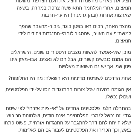
הציל את פאריס מהשמדה והציל את העם הצרפתי מזוועות
הנאצים. אחרי המלחמה התאוששה צרפת במהרה, בשעה
שארצות אחרות (ובהן גרמניה) היו עיי-חרבות.
מהצד האחר, רבים ראו בפטן בוגד, גיבור-מהעבר שהפך
למשת"ף עם האויב, שהסגיר לוחמי-התנגדות ויהודים לידי
הנאצים.
מובן שאי-אפשר להשוות מצבים היסטוריים שונים. הישראלים
הם אמנם כובשים קשוחים, אבל הם לא נאצים. אבו-מאזן אינו
פטן שני. אך יש גם השוואות מאלפות.
אחת הדרכים לשפיטת מדיניות היא השאלה: מה היו החלופות?
אין הגזמה בטענה שכל צורות ההתנגדות נוסו על-ידי הפלסטינים,
ושכולן נכשלו.
בהתחלה חלמו פלסטינים אחדים על "אי-ציות אזרחי" לפי שיטת
גנדי. זה נכשל לגמרי. הפלסטינים אינם הודים, ושלטונות הכיבוש,
שלא הייתה להם דרך להתגבר על התנגדות אזרחית, פשוט פתחו
באש, וכך הכריחו את הפלסטינים לעבור גם הם לאלימות.