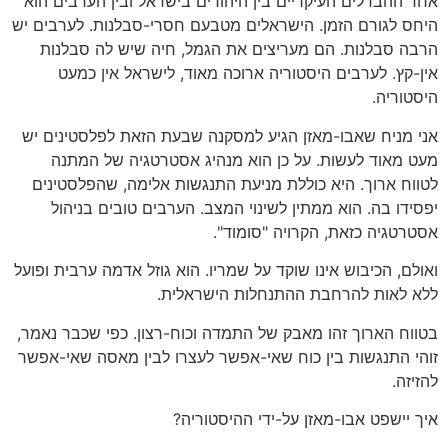
אחד ההבדלים העיקריים בין היהודים בישראל ובין הערבים הוא
היחס לגורם הזמן. הישראלים מטבעם חסרי-סבלנות. לערבים יש
הרבה סבלנות. הם מעריצים את הגמל, חיה שיש לה סבלנות
אין-קץ. לערבים היסטוריה ארוכה מאוד, לישראל אין כמעט
היסטוריה.
אני מניח שאבו-מאזן הגיע למסקנה שבעת הזאת לפלסטינים יש
מעט מאוד לעשות. על כן הוא מנהיג אסטרטגיה של המתנה
לטווח ארוך. היא כוללת מניעת התנגשות אלימה, שהפלסטינים
יפסידו בה. הוא ממתין לשינוי המצב. הערבים טובים בניהול
אסטרטגיה כזאת, הקרויה "סומוד".
ואולם, הכיבוש אינו שוקד על שמריו. הוא גוזל אדמה ערבית ופועל
ללא לאות להרחבת ההתנחלות הישראלית.
בטווח הארוך זהו מאבק של התמדה וכוח-רצון. כפי שכבר נאמר,
זוהי התנגשות בין כוח שאי-אפשר לעצרו לבין מאסה שאי-אפשר
להזיזה.
איך יישפט אבו-מאזן על-ידי ההיסטוריה?