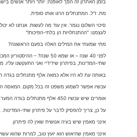
בזמן האחרון זה הפך לאופנה: יותר ויותר אנשים ביש
מת. ז"ל. המתנחלים הרגו אותו סופית.
סיכוי השלום נגמר. אין עוד מה לעשות. אנחנו לא יכ
לעצמנו: "ההתנחלויות הן בלתי-הפיכות!"
מתי שמעתי את המילים האלה בפעם הראשונה?
לפני 40 שנה – או שמא 50 שנה
שתי-המדינות, בפיתרון שידידיי ואני התעקשנו עליו. 
באותה עת לא היו אלא כמאה אלף מתנחלים בגדה המע
עכשיו אפשר לשמוע משפט זה בכל מקום. המאסה הא
אומרים שיש עכשיו 450 אלף מתנחלים בגדה המערבית, ועוד 150 אלף במזרח ירושלים. אי-אפשר לסלק אותם אלא במלחמת-אחים ממש. יהודים נגד יהודים.
על כן, צריך להפסיק לדבר על פיתרון שתי-המדינות.
אינני מאמין שיש בעיה אנושית שאין לה פיתרון.
אינני מאמין שהיאוש הוא יועץ טוב, למרות שהוא עשוי ל