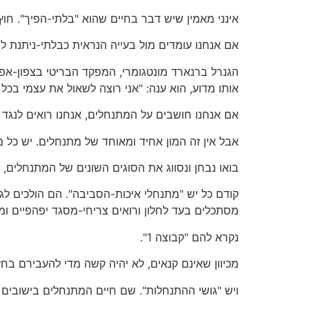
אינני מאמין שיש דבר בחיים שהוא "בלתי-הפיך". חוץ 
אם אנחנו עומדים מול בעייה הנראית כבלתי-ניתנת לפ
הגנרל ברנארד מונטגומרי, המפקד הבריטי בצפון-אפרי
אותו מדוע, הוא ענה: "אני רוצה לשאול את עצמי בכל
אם אנחנו חושבים על המתנחלים, אנחנו רואים לנגד עינינו המון של 600 אלף קנאים, שמספרם ג
אבל אין זה המון אחיד ומאוחד של מתנחלים. יש כל מ
בואו נבחן ונסווג את הסוגים השונים של המתנחלים, 
קודם כל יש "מתנחלי איכות-הסביבה". הם הולכים ל
מסתכלים בעד לחלון ורואים צריחי-מסגד יפהפיים ומ
נקרא להם "קבוצה 1".
מכיוון שאינם קנאים, לא יהיה קשה מדי להעבירם בח
ויש "גושי ההתנחלות". שם חיים המתנחלים בישובים 