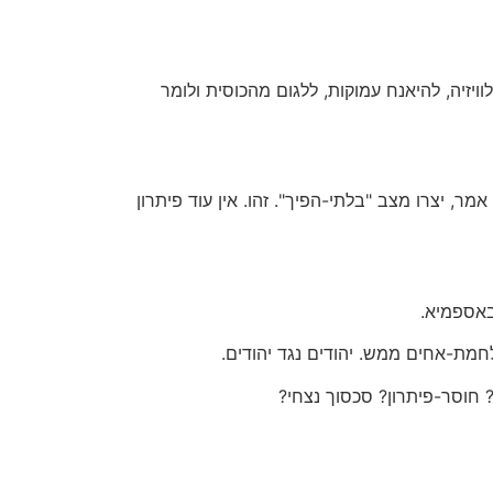
יזיה, להיאנח עמוקות, ללגום מהכוסית ולומר
 הוא אמר, יצרו מצב "בלתי-הפיך". זהו. אין עוד פיתרון
באספמיא.
 חוסר-פיתרון? סכסוך נצחי?