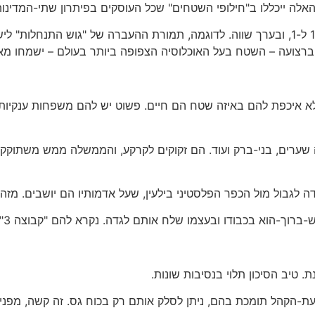
אלה ייכללו ב"חילופי השטחים" שכל העוסקים בפיתרון שתי-המדינו
האפשרות לפיתרון היא החלפת-קרקעות בשיעור של 1 ל-1, ובערך שווה. לדוגמה, תמורת ההעבר
ברצועה – השטח בעל האוכלוסיה הצפופה ביותר בעולם – ישמחו מא
א איכפת להם באיזה שטח הם חיים. פשוט יש להם משפחות ענקיות, 
 שערים, בני-ברק ועוד. הם זקוקים לקרקע, והממשלה ממש משתוקק
ה לגבול מול הכפר הפלסטיני בילעין, שעל אדמותיו הם יושבים. מזה
-ברוך-הוא בכבודו ובעצמו שלח אותם לגדה. נקרא להם "קבוצה 3".
טיב הסיכון תלוי בנסיבות שונות.
עת-הקהל תומכת בהם, ניתן לסלק אותם רק בכוח גס. זה קשה, מפני 