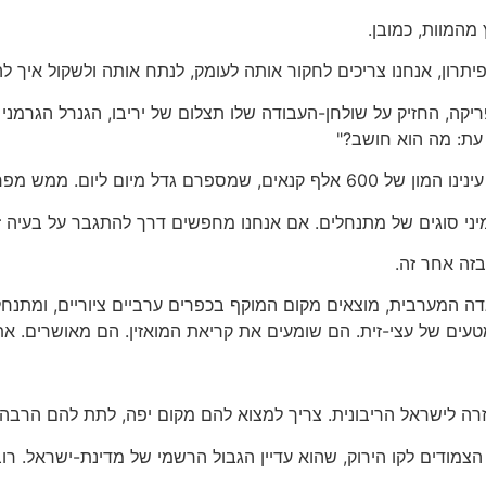
מהמוות, כמובן.
יתרון, אנחנו צריכים לחקור אותה לעומק, לנתח אותה ולשקול איך ל
קה, החזיק על שולחן-העבודה שלו תצלום של יריבו, הגנרל הגרמני 
 עת: מה הוא חושב?"
דל מיום ליום. ממש מפחיד.
יני סוגים של מתנחלים. אם אנחנו מחפשים דרך להתגבר על בעיה זו,
בזה אחר זה.
גדה המערבית, מוצאים מקום המוקף בכפרים ערביים ציוריים, ומתנ
טעים של עצי-זית. הם שומעים את קריאת המואזין. הם מאושרים. א
זרה לישראל הריבונית. צריך למצוא להם מקום יפה, לתת להם הרבה 
הצמודים לקו הירוק, שהוא עדיין הגבול הרשמי של מדינת-ישראל. ר