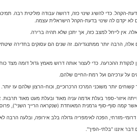
בדעת-הקהל. כדי להשיג שינוי כזה, דרושה עבודה פוליטית רבה. תמיכה
ם לא יקדם לה שינוי בדעת-הקהל הישראלית עצמה.
לה. אין לייחל למצב כזה, אך יתכן שלא תהיה ברירה.
3 מודעים היטב לגורמים אלה, הרבה יותר ממתנגדיהם. זה שנים הם עסוקים בחדיר
 לנקודת ההכרעה. כדי לעצור אותה דרוש מאמץ גדול דומה מצד כוח
ים על ערכיהם ועל רמת-החיים שלהם.
קשוחים יותר משוכני המרכז הרכרוכיים, וכוח-הרצון שלהם עז יותר.
ייתה איזור-ספר בעלת אדמה עניה מאוד ובעלת מעט מאוד תרבות. א
אשר קמה סוף-סוף גרמנית המאוחדת (שנקראה הרייך השני"), פרוסי
רומי-מזרחי, הפכה לאימפריה גדולה בלב אירופה, ובלעה הרבה לאו
בר איננו "בלתי-הפיך".