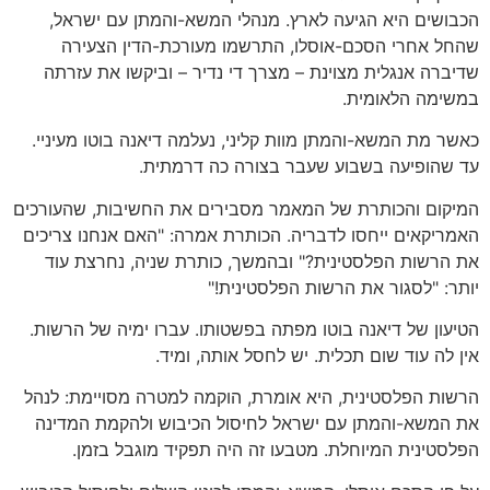
הכבושים היא הגיעה לארץ. מנהלי המשא-והמתן עם ישראל,
שהחל אחרי הסכם-אוסלו, התרשמו מעורכת-הדין הצעירה
שדיברה אנגלית מצוינת – מצרך די נדיר – וביקשו את עזרתה
במשימה הלאומית.
כאשר מת המשא-והמתן מוות קליני, נעלמה דיאנה בוטו מעיניי.
עד שהופיעה בשבוע שעבר בצורה כה דרמתית.
המיקום והכותרת של המאמר מסבירים את החשיבות, שהעורכים
האמריקאים ייחסו לדבריה. הכותרת אמרה: "האם אנחנו צריכים
את הרשות הפלסטינית?" ובהמשך, כותרת שניה, נחרצת עוד
יותר: "לסגור את הרשות הפלסטינית!"
הטיעון של דיאנה בוטו מפתה בפשטותו. עברו ימיה של הרשות.
אין לה עוד שום תכלית. יש לחסל אותה, ומיד.
הרשות הפלסטינית, היא אומרת, הוקמה למטרה מסויימת: לנהל
את המשא-והמתן עם ישראל לחיסול הכיבוש ולהקמת המדינה
הפלסטינית המיוחלת. מטבעו זה היה תפקיד מוגבל בזמן.