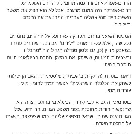
הדרום-אפריקאית. זו דוגמה מדומיינת. החרם העולמי על
דרום-אפריקה היה אמנם מרשים, אבל לא הוא הפיל את משטר
האפרטהייד. זוהי אשליה מערבית, המבטאת את הזילזול
ב"ילידים".
המשטר הגזעני בדרום-אפריקה לא הופל על-ידי זרים, נחמדים
ככל שהיו, אלא על-ידי אותם "ילידים" מבוזים. השחורים פתחו
במאבק מזויין (כן, גם נלסון מנדלה הגדול היה "מחבל")
ובשביתות המוניות, ששיתקו את המשק. החרם הבינלאומי היווה
תוספת רצויה.
דיאנה בוטו תולה תקוות ב"שביתות פלסטיניות". האם הן יכולות
לשתק את הכלכלה הישראלית? אפשר תמיד להזמין מיליון
עובדים מסין.
בוטו מזכירה גם את בית-הדין הבינלאומי בהאג. הצרה היא
שהנפש היהודית מחוסנת בפני משפט הגויים. הרי ידוע שכל
הגויים אנטישמים. ישראל תצפצף עליהם, כמו שציפצפה בשעתו
על החלטת האו"ם.