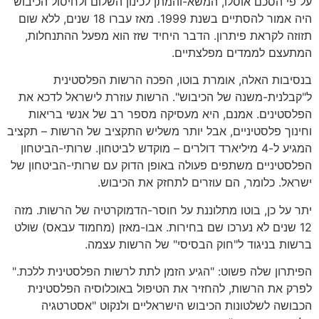
על פי הסכם אוסלו, המשא-והמתן לכינון השלום ולחיסול הכיבוש
היה אמור להסתיים בשנת 1999. מאז עברו 18 שנים, ללא שום
תזוזה לקראת פיתרון. הדבר היחיד שזז הוא מפעל ההתנחלות,
המתעצם לממדים מפלצתיים.
בנסיבות האלה, אומרת בוטו, הפכה הרשות הפלסטינית
ל"קבלנית-משנה של הכיבוש". הרשות עוזרת לישראל לדכא את
הפלסטינים. אמנם, היא מעסיקה מספר רב של אנשי בריאות
וחינוך פלסטיניים, אבל יותר משליש התקציב של הרשות – תקציב
המגיע ל-4 מיליארד דולרים – מוקדש לביטחון. שרותי-הביטחון
הפלסטיניים משתפים פעולה באופן הדוק עם שרותי-הביטחון של
ישראל. כלומר, הם עוזרים לתחזק את הכיבוש.
יתר על כן, בוטו מתלוננת על חוסר-הדמוקרטיה של הרשות. מזה
12 שנים לא נערכו שם בחירות. אבו-מאזן (מחמוד עבאס) שולט
ברשות בניגוד ל"חוק הבסיסי" של הרשות עצמה.
הפיתרון שלה פשוט: "הגיע הזמן לתת לרשות הפלסטינית ללכת."
לפרק את הרשות, להחזיר את הטיפול באוכלוסיה הפלסטינית
הכבושה לשלטונות הכיבוש הישראליים ולנקוט "אסטרטגיה