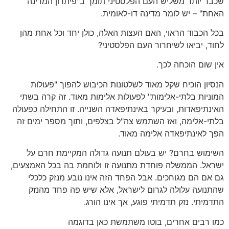
שכבר יותר משליש העם הפלסטיני תומך ב"פיתרון המדינה
האחת" – יש לומר מדינה דו-לאומית.
בכל הכבוד הראוי, האם העצות האלה, כולן יחד וכל אחת מהן
לחוד, יביאו לשיחרור העם הפלסטיני?
אין שום הוכחה לכך.
הנסיון הוכיח שקל מאוד לשלטונות הכיבוש להפוך "פעולות
המוניות בלתי-אלימות" לפעולות אלימות מאוד. זה קרה בשתי
האינתיפאדות, ובעיקר באינתיפאדה השנייה. זו התחילה כפעולה
בלתי-אלימה, ואז השתמש צה"ל בצלפים, ותוך מספר ימים זה
הפך לאינתיפאדה אלימה מאוד.
השימוש בחרם? יש בעולם תנועה גדולה המקיימת חרם על
ישראל. הממשלה פוחדת מתנועה זו ולוחמת בה בכל האמצעים,
גם אם הם מגוחכים. אבל הפחד הזה אינו נובע מנזק כלכלי
שהתנועה עלולה לגרום לישראל, אלא שיש פה פחד מהנזק
התדמיתי. נזק תדמיתי פוגע, אך אינו הורג.
כמו רבים אחרים, בוטו משתמשת כאן בדוגמה