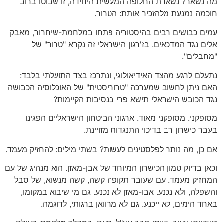
מה נשאר? נשארת החלופה המעשית היחידה, זו שבוטו ברוב
חוכמה נמנעת מלהזכיר אותת: הטרור.
עמים כבושים רבים בהיסטוריה פתחו במלחמת-שיחרור, מאבק
אלים נגד המדכאים. בז'רגון הישראלי זה נקרא "טרור" של
"מחבלים".
נתעלם לרגע מהצד האידיאולוגי, ונתרכז בצד התועלתי בלבד:
האם ניתן לחשוב שמערכה "טרוריסטית" של האוכלוסיה הכבושה
נגד הכובש הישראלי תישא פרי בנסיבות הקיימות?
מסופקני. מסופקני מאוד. ארגוני הביטחון הישראליים הפגינו
בעבר כישרון רב בדיכוי התנגדות מזויינת.
אם כן, מה נותר לפלסטינים לעשות? בשתי מילים: להחזיק מעמד.
וכאן בדיוק טמון הכישרון המיוחד של אבן-מאזן. הוא מנהיג של עם
המחזיק מעמד. עם שעובר תקופה קשה, קשה מנשוא, של סבל
והשפלה, ולא נכנע. אבו-מאזן לא נכנע. גם מי שיבוא במקומו,
באחד הימים, לא ייכנע. גם לא מרוואן ברגותי, לדוגמה.