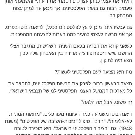
ראיתי את עצמי כנותן עצות. פירסמתי את דיעותיי והשמעתי אותן
פעמים רבות גם באוזני הפלסטינים, אך מכאן עד למתן עצות
המרחק רב.
גם עכשיו אינני מוכן לייעץ לפלסטינים בכלל, ולדיאנה בוטו בפרט.
אך אני מרשה לעצמי להעיר כמה הערות להצעתה המהפכנית.
כשאני קורא את דבריה בפעם השניה והשלישית, מתגבר אצלי
הרושם שיש דיספרופורציה אדירה בין האיבחון שלה לבין
הצעותיה לתיקון.
מה היא מציעה לעם הפלסטיני לעשות?
הצעד הראשון ברור: לפרק את הרשות הפלסטינית, להחזיר את
כל מערכות הממשל העצמי הפלסטיני למושל הצבאי הישראלי.
זה פשוט. אבל מה הלאה?
דיאנה בוטו משמיעה כמה רעיונות מעורפלים. "מחאות המוניות
לא-אלימות". "חרם". טיפול "בזכות-השיבה של הפליטים" (משנת
1948) וגם "בציבור הפלסטיני בישראל". היא מזכירה לטובה