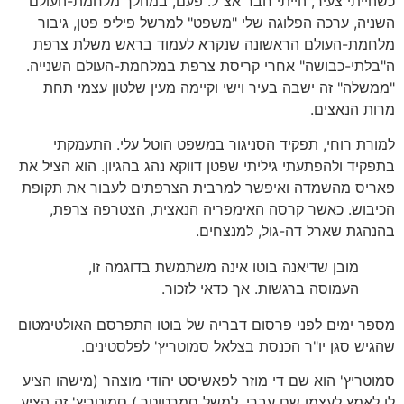
כשהייתי צעיר, הייתי חבר אצ"ל. פעם, במהלך מלחמת-העולם
השניה, ערכה הפלוגה שלי "משפט" למרשל פיליפ פטן, גיבור
מלחמת-העולם הראשונה שנקרא לעמוד בראש משלת צרפת
ה"בלתי-כבושה" אחרי קריסת צרפת במלחמת-העולם השנייה.
"ממשלה" זה ישבה בעיר וישי וקיימה מעין שלטון עצמי תחת
מרות הנאצים.
למורת רוחי, תפקיד הסניגור במשפט הוטל עלי. התעמקתי
בתפקיד ולהפתעתי גיליתי שפטן דווקא נהג בהגיון. הוא הציל את
פאריס מהשמדה ואיפשר למרבית הצרפתים לעבור את תקופת
הכיבוש. כאשר קרסה האימפריה הנאצית, הצטרפה צרפת,
בהנהגת שארל דה-גול, למנצחים.
מובן שדיאנה בוטו אינה משתמשת בדוגמה זו,
העמוסה ברגשות. אך כדאי לזכור.
מספר ימים לפני פרסום דבריה של בוטו התפרסם האולטימטום
שהגיש סגן יו"ר הכנסת בצלאל סמוטריץ' לפלסטינים.
סמוטריץ' הוא שם די מוזר לפאשיסט יהודי מוצהר (מישהו הציע
לו לאמץ לעצמו שם עברי, למשל סמרטוטר.) סמוטריץ' זה הציע