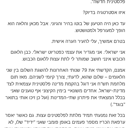
פלסטינית חדשה".
איזו אסטרטגיה בדיוק?
עד כאן היה הטיעון של בוטו בהיר והגיוני. אבל מכאן והלאה הוא
הופך למעורפל ולמטושטש.
בטרם אמשיך, עלי להעיר הערה אישית.
אני ישראלי. אני מגדיר את עצמי כפטריוט ישראלי. כבן הלאום
הכובש אינני חושב שמותר לי לתת עצות ללאום הכבוש.
אמנם, הקדשתי את 79 שנותי האחרונות להשגת השלום בין שני
הלאומים – שלום שהוא, לדעתי, צורך קיומי לשניהם. מאז תום
מלחמת תש"ח אני דוגל בהקמת מדינה פלסטינית עצמאית לצד
מדינת-ישראל. אחדים משונאיי בימין הקיצוני אף טוענים שאני
בכלל המצאתי את פיתרון שתי-המדינות (ועל כן זיכו אותי בתואר
"בוגד".)
בכל זאת נמנעתי תמיד מלתת לפלסטינים עצות. גם כאשר יאסר
ערפאת הכריז מספר פעמים באופן פומבי שאני "ידיד" שלו, לא