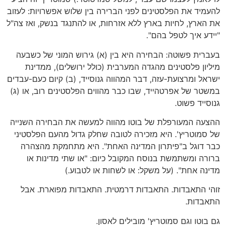
להעמיד את הפלסטינים לפני הברירה בין שלוש אפשרויות: לעזוב
את הארץ, לחיות בארץ ללא אזרחות, או להתנגד בנשק, ואז צה"ל
"יידע איך לטפל בהם".
בעברית פשוטה: הבחירה היא בין (א) גירוש המוני של כשבעה
מיליון פלסטינים מהגדה המערבית (כולל ירושלים), ממדינת
ישראל ומרצועת-עזה, דבר המהווה גנוסייד, (ב) קיום כעם-עבדים
במשטר של אפרטהייד, שבו כבר מהווים הפלסטינים רוב, או (ג)
גנוסייד פשוט.
ההצעה המעורפלת של בוטו מהווה למעשה את הבחירה השנייה
של סמוטריץ'. היא מזכירה לטובה שחלק גדול מהעם הפלסטיני
כבר דוגל ב"פיתרון המדינה האחת". היא מתחמקת מהצהרה
ברורה ומשתמשת בנוסח המקובל כיום: "או שתי מדינות או
מדינה אחת". (על משקל: או לשחות או לטבוע.)
זוהי התאבדות. התאבדות דרמטית. התאבדות מפוארת. אבל
התאבדות.
גם בוטו וגם סמוטריץ' מובילים לאסון.