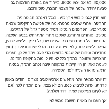
60,000, לא אם יצאו 6000. בייחוד אם באותה הזדמנות גם
טבעה יחידה שלמה של הצבא המצרי, סוס ורוכבו.
הוא הדין לגבי כיבוש ארץ כנען. בגלל דאגתם הביטחונית
החריפה, אחרי שסבלו מהטראומה של פלישת ההיקסוס שבאה
מארץ כנען, הפרעונים העסיקו תמיד מספר גדול של מרגלים,
נוסעים, סוחרים ואחרים, שעקבו אחרי המתרחש בכנען השכנה.
הם דיווחו על המתרחש בכל הערים שם, כל הזמן. פלישה לכנען,
אפילו פלישה קטנה, לא הייתה עוברת מבלי שידווחו על כך (חוץ
מחדירות זניחות של שבטי בדואים מדי פעם.)יתר על כן, הערים
המצריות שהוזכרו בתנ"ך כלל לא היו קיימות בתקופה הנדונה.
לעומת זאת, הן היו קיימות בתקופה שבה נכתב התנ"ך, במאה
הראשונה או השנייה לפני הספירה.
זה יותר ממאה שנה מחפשים ארכיאולוגים נוצרים ויהודים באופן
קדחתני עדות לכיבוש כנען. הם לא מצאו שום הוכחה לכך (וגם
לא לקיום ממלכות שאול, דויד ושלמה).
אך האם זה באמת חשוב? ממש לא!