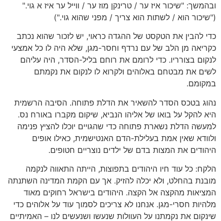
ובהמשך: "שיכור איז ער / טרינקן מוז ער / ווייל ער איז א גוי."
("שיכור הוא / לשתות הוא צריך / מפני שהוא גוי.")
כדי להבין את הטקסט של ההגדה כראוי, יש לזכור שהוא נכתב
כקריאה מן הלב של עם נרדף וחסר-מגן, שלא היה לו כל אמצעי
לנקום בצורריו. כדי לרומם את רוחם בליל-הסדר, היה עליהם
לשים את מבטחם באלוהים ולקרוא לו לנקום את נקמתם
במקומם.
נהוג בטכס הסדר להשאיר את הדלת פתוחה. הסיבה הרשמית
היא להקל על בואו של אליהו הנביא, שיקום מקברו באורח נס.
למעשה הדלת נשארת פתוחה כדי שהגויים יוכלו להציץ פנימה
ולוודא שאין אמת בעלילת-הדם האנטישמית, כאילו אופים
היהודים את המצות בדם של ילדים נוצריים חטופים.
הלקח: כל עוד חיו היהודים בתפוצות, הייתה התאווה לנקמה
מובנת בהחלט, ולא יכלה להזיק. אך עם הקמת המדינה השתנתה
המציאות מהקצה אל הקצה. היהודים בישראל רחוקים מאוד
מלהיות חסרי-מגן. אנחנו לא צריכים לסמוך עוד על אלוהים כדי
שינקום את נקמתנו על העוולות שנעשו ושנעשים לנו – האמיתיים