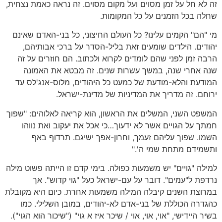
זה לא חל על זמן מסוים ועל מקום מסוים. זה נראה כאמת נצחית,
שחלה בכל הזמנים על כל המקומות.
מי "הם" הקמים עלינו? כל העולם החיצוני, כל בני-האדם שאינם
יהודים. הילדים שומעים זאת בליל-הסדר על ברכי אבותיהם,
הרבה זמן לפני שהם לומדים לקרוא ולכתוב. הם חוזרים על זה
שנה אחרי שנה, במשך עשרות שנים. זה מבטא את האמונה
המודעת והלא-מודעת של כמעט כל היהודים, מלוס-אנג'לס עד
ירוחם. זה מדריך את המדיניות של מדינת-ישראל.
המשפט השני, המשלים את הראשון, הוא קריאה לאלוהים: "שפוך
חמתך על הגויים אשר לא ידעוך…כי אכל את יעקוב ואת נווהו
השמו. שפוך עליהם זעמך, וחרון-אפך ישיגם. תרדוף באף
ותשמידם מתחת שמי ה'."
למילה "גויים" יש משמעות כפולה. בימי קדם זו הייתה פשוט מילה
נרדפת ל"עמים". דובר על עם-ישראל כעל "גוי קדוש". אך
במרוצת השנים קיבלה המילה משמעות אחרת. כיום היא מקובלת
כהגדרה הכוללת של בני-אדם לא-יהודים, במובן השלילי. כמו
בשיר היידישי, "אוי, אוי, אוי / שיכר איז א גוי" ("שיכור הוא הגוי").