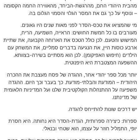
מהבית היהודי החם, מהרגשת-הביחד, מהאווירה החמה הקסומה
– ונוסף על כך גם את המסר הגלוי והסמוי הגלום בה.
מי שהמציאו את טכס-הסדר לפני מאות שנים היו גאונים.
מעורבים בו כל חמשת החושים: הראייה, השמיעה, הריח,
המישוש והטעם. לכן כולל הטכס את הארוחה הקבועה, את שתיית
ארבע כוסות היין, את הנגיעה בדברים סמליים, את המשחק עם
הילדים (חיפוש האפיקומן). לכן הוא מסתיים בשירה-בצוותא.
ההשפעה המצטברת היא היפנוטית.
יותר מכל ספר יהודי אחר, ההגדה של פסח מעצבת את ההכרה
היהודית – המודעת והבלתי-מודעת. כך בעבר וכך היום. ההגדה
משפיעה על ההתנהלות הקולקטיבית שלנו ועל המדיניות הלאומית
של מדינתנו.
יש דרכים שונות להתייחס להגדה.
ספרות: כיצירה ספרותית, הגדת-הסדר היא נחותה. היא חסרת
יופי, התמליל חוזר על עצמו, הוא שטחי ובנאלי.