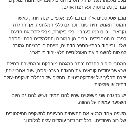
גברים, נשים וטף, ולא רצח אותם.
מובן שטקסטים אלה נכתבו לפני אלפיים שנה ויותר, כאשר
המוסר האנושי היה שונה, וכך גם כללי המלחמה. אך ההגדה
נקראת – כיום כמו בעבר – בלי ביקורת, מבלי לתת את הדעת
לפרטים המחרידים. רבים מן המורים והתלמידים בבתי-הספר
שלנו, ובייחוד בבתי-הספר הדתיים, מייחסים ברצינות גמורה
למצווה להשמיד את האוכלוסייה הלא-יהודית בארץ.
המסר: סיפור ההגדה נכתב במגמה מובהקת ובמחשבה תחילה
שכאשר יהודים קוראים את ההגדה בערב-פסח, שנה אחרי שנה,
יקרה תהליך של אינדוקטרינציה, תהליך של הנחלת השקפת-עולם
דתית או פוליטית.
יש בהגדה שני משפטים שהיו להם תמיד, ושיש להם גם היום,
השפעה עמוקה על ההווה.
משפט אחד מבטא את התשתית הרעיונית להשקפה ההיסטורית
של רוב היהודים: "בכל דור ודור עומדים עלינו לכלותנו."