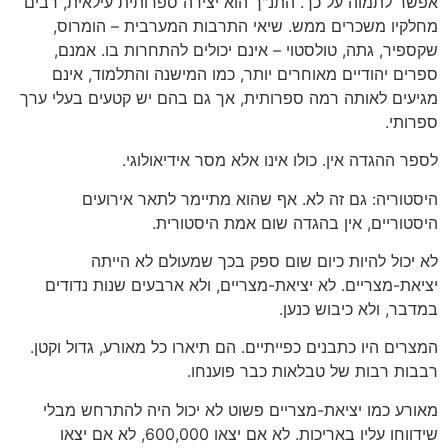
אפשר לתמוה על כך. התנ"ך הוא יצירה ספרותית עילאית, רבים
מחלקיו משכרים ממש. שיאי התרבות המערבית – הומרוס,
שקספיר, גתה, טולסטוי – אינם יכולים להתחרות בו. אמנם,
ספרים יהודיים מאוחרים יותר, כמו המישנה והתלמוד, אינם
מגיעים לאותה רמה ספרותית, אך גם בהם יש קטעים בעלי ערך
ספרותי.
לספר ההגדה אין. כולו אינו אלא מסר אידיאולוגי.
היסטוריה: גם זה לא. אף שהוא מתיימר לתאר אירועים
היסטוריים, אין בהגדה שום אמת היסטורית.
לא יכול להיות כיום שום ספק בכך שמעולם לא הייתה
יציאת-מצריים. לא יציאת-מצריים, ולא ארבעים שנות נדודים
במדבר, ולא כיבוש כנען.
המצרים היו כתבנים כפייתיים. הם תיארו כל מאורע, גדול וקטן.
רבבות רבות של טבלאות כבר פוענחו.
מאורע כמו יציאת-מצריים פשוט לא יכול היה להתרחש מבלי
שידווחו עליו באריכות. לא אם יצאו 600,000, לא אם יצאו