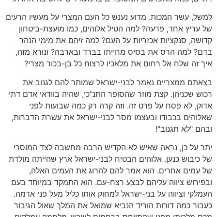
למשל, עשר המכות. מדוע נענש כל העם המצרי על מעשיו הרעים
של עריץ אחד, פרעה? למה הטיל אלוהים, כמו מועצת-ביטחון
קדושה, סנקציות אכזריות על העם? למה זיהם את מימי הנהר
בדם? למה הרס את בסיס מחייתו בברד ובארבה? ונורא מזה,
איך זה שלח אל רחום את מלאכיו לרצוח כל בן-בכור מצרי?
בצאתם ממצריים נאמר לבני-ישראל שמותר להם לגנוב את
רכוש שכניהן. קצת מוזר שהסופר התנ"כי, שהיה בוודאי אדם דתי
אדוק, לא פסח על פרט זה. וזה קרה רק כמה שבועות לפני
שאלוהים בכבודו ובעצמו מסר לבני-ישראל את עשרת הדברות,
ובהם "לא תגנוב"!
יתר על כן, נראה שאיש לא הקדיש הרבה מחשבה לצד המוסרי
של כיבוש כנען. אלוהים הבטיח לבני-ישראל ארץ שהייתה מולדת
של עמים אחרים. הוא אמר להם להרוג את העמים האלה,
ובפירוש ציווה עליהם לבצע רצח-עם. הוא התמקד במיוחד בעם
העמלקי וציווה על בני-ישראל למחוק אותו כליל מעל פני אדמה.
כעבור כמה דורות הוריד הנביא שמואל את המלך שאול הגיבור
מכס מלכותו מפני שהתייחס ברחמים לשבויי-מלחמה עמלקים,