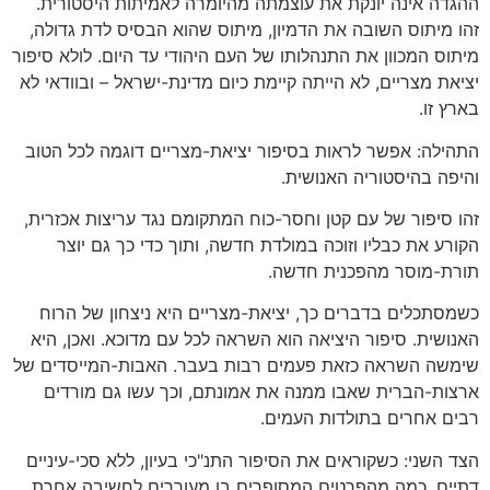
ההגדה אינה יונקת את עוצמתה מהיומרה לאמיתות היסטורית.
זהו מיתוס השובה את הדמיון, מיתוס שהוא הבסיס לדת גדולה,
מיתוס המכוון את התנהלותו של העם היהודי עד היום. לולא סיפור
יציאת מצריים, לא הייתה קיימת כיום מדינת-ישראל – ובוודאי לא
בארץ זו.
התהילה: אפשר לראות בסיפור יציאת-מצריים דוגמה לכל הטוב
והיפה בהיסטוריה האנושית.
זהו סיפור של עם קטן וחסר-כוח המתקומם נגד עריצות אכזרית,
הקורע את כבליו וזוכה במולדת חדשה, ותוך כדי כך גם יוצר
תורת-מוסר מהפכנית חדשה.
כשמסתכלים בדברים כך, יציאת-מצריים היא ניצחון של הרוח
האנושית. סיפור היציאה הוא השראה לכל עם מדוכא. ואכן, היא
שימשה השראה כזאת פעמים רבות בעבר. האבות-המייסדים של
ארצות-הברית שאבו ממנה את אמונתם, וכך עשו גם מורדים
רבים אחרים בתולדות העמים.
הצד השני: כשקוראים את הסיפור התנ"כי בעיון, ללא סכי-עיניים
דתיים, כמה מהפרטים המסופרים בו מעוררים לחשיבה אחרת.