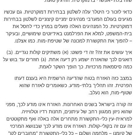
שזה בלתי-אפשרי בדמוקרטיה. ההיגיון טועה.
כדאי לזכור כי היטלר עלה לשלטון בבחירות דמוקרטיות. גם עכשיו
מגיעים בעולם המערבי מנהיגים ימניים קיצוניים לשלטון בבחירות
דמוקרטיות. כל המנהיגים האלה פועלים במרץ כדי לחסל את
בית-המשפט, למלא את הפרלמנט באידיוטים שימושיים, ובעיקר
– להפוך את התקשורת למכונה של שטיפת-מוח. כמו אצלנו.
איך עושים את זה? זה די פשוט: (א) משתיקים קולות נגדיים. (ב)
דואגים לכך שהאזרח ישמע רק דיעה אחת. (ג) חוזרים עד בוש על
כמה סיסמאות מרכזיות. כך הופך השקר לאמת.
במצב כזה האזרח בטוח שהדיעה הרשמית היא בעצם דעתו
הפרטית. זהו תהליך בלתי-מודע. כשאומרים לאזרח שהוא
שטוף-מוח, הוא נעלב.
זה קורה בישראל בשנים האחרונות. האזרח אינו מודע לכך, מפני
שהוא ניזון ממגוון רחב של עיתונים, תחנות רדיו וטלוויזיה.
למראית-עין כלי-התקשורת מתחרים אלה באלה ואף מתקוטטים
זה עם זה בקולי-קולות. האזרח אינו מודע לכך שבנושא המרכזי
של קיומנו – מלחמה ושלום – כל כלי-התקשורת "מחוברים לקו"