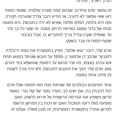
הס ב"הארץ", וזהו זה.
זה נמשך ימים אחדים, שבהם קמה סערה עולמית. שוטפי-המוח
ראו שאי-אפשר לא להגיב. אז הודיע דובר צה"ל שנערכה חקירה.
ומה היא גילתה, הפלא ופלא? שאיש לא ירה בחובשת. היא נפגעה
מנתז של כדור שפגע באדמה הרחק ממנה. זה שקר כל-כך גלוי
עד שאפילו שקרן-צה"ל צריך להתבייש בו. אבל בציבור
שטוף-המוח זה עבר בשקט.
אדם קלר, דובר "גוש שלום", הפיץ בתקשורת את נוסח ה"בלדה
לחובש" שכתב דן אלמגור ב-1956 על חובש שטיפל בפצוע תחת
אש ונהרג בעצמו. זהו שיר מרגש עד דמעות שהושמע בפי יהורם
גאון. אדם קלר הפך את החובש לחובשת, ולא היה צורך לשנות
ולו מילה אחת נוספת.
אחד הסימנים הבולטים של שטיפת-מוח הוא תופעה שכל אדם
יכול להבחין בה, אם ישים לב: העדר גמור של קול נגדי. כאשר
פרשן משמיע את הגירסה הרשמית על אירוע כלשהו, האם
מופיעה מולו דיעה הפוכה? האם יש ויכוח בין הפרשן הרשמי
לפרשן אחר? בתקשורת דמוקרטית, זה מובן מאליו. אצלנו זה