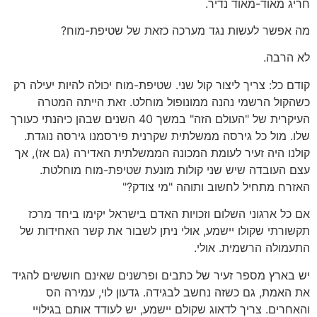
חריג מאוד-מאוד נדיר.
מה אפשר לעשות נגד מערכה כזאת של שטיפת-מוח?
לא הרבה.
קודם כל: צריך ליצור קול שני. שטיפת-מוח יכולה להיות יעילה רק
כשהקול הרשמי נהנה ממונופול מוחלט. זאת הייתה המטרה
העיקרית של "העולם הזה" במשך 40 השנים שבהן כיהנתי כעורך
שלו. מול כל גירסה ממשלתית שקרנית פירסמנו גירסה נוגדת.
קולנו היה זעיר לעומת המכונה הממשלתית האדירה (גם אז), אך
עצם העובדה שיש שני קולות מונעת שטיפת-מוח מוחלטת.
האזרח מתחיל לחשוב ותוהה "מי צודק?"
אם כל ארגוני השלום וזכויות האדם בישראל יקימו ביחד מרכז
תקשורתי שקולו יישמע, אולי ניתן לשבור את קשר האחידות של
התעמולה הרשמית. אולי.
יש בארץ מספר זעיר של כתבים ופרשנים שאינם חוששים להגיד
את האמת, גם כשזה נחשב לבגידה. גדעון לוי, עמירה הס
והאחרים. צריך לדאוג שקולם יישמע, יש לעודד אותם בגילויי