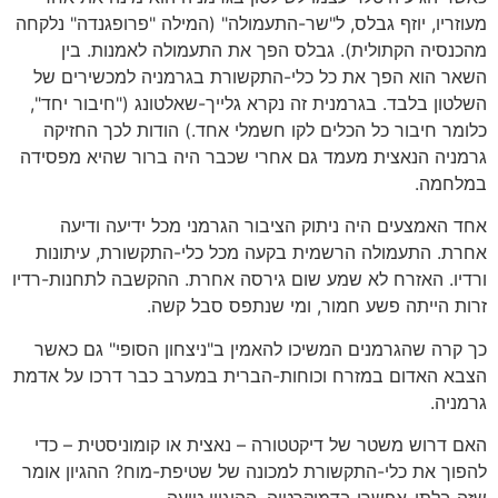
מעוזריו, יוזף גבלס, ל"שר-התעמולה" (המילה "פרופגנדה" נלקחה
מהכנסיה הקתולית). גבלס הפך את התעמולה לאמנות. בין
השאר הוא הפך את כל כלי-התקשורת בגרמניה למכשירים של
השלטון בלבד. בגרמנית זה נקרא גלייך-שאלטונג ("חיבור יחד",
כלומר חיבור כל הכלים לקו חשמלי אחד.) הודות לכך החזיקה
גרמניה הנאצית מעמד גם אחרי שכבר היה ברור שהיא מפסידה
במלחמה.
אחד האמצעים היה ניתוק הציבור הגרמני מכל ידיעה ודיעה
אחרת. התעמולה הרשמית בקעה מכל כלי-התקשורת, עיתונות
ורדיו. האזרח לא שמע שום גירסה אחרת. ההקשבה לתחנות-רדיו
זרות הייתה פשע חמור, ומי שנתפס סבל קשה.
כך קרה שהגרמנים המשיכו להאמין ב"ניצחון הסופי" גם כאשר
הצבא האדום במזרח וכוחות-הברית במערב כבר דרכו על אדמת
גרמניה.
האם דרוש משטר של דיקטטורה – נאצית או קומוניסטית – כדי
להפוך את כלי-התקשורת למכונה של שטיפת-מוח? ההגיון אומר