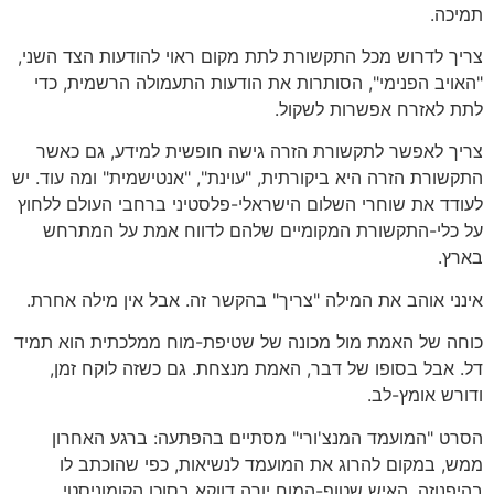
תמיכה.
צריך לדרוש מכל התקשורת לתת מקום ראוי להודעות הצד השני,
"האויב הפנימי", הסותרות את הודעות התעמולה הרשמית, כדי
לתת לאזרח אפשרות לשקול.
צריך לאפשר לתקשורת הזרה גישה חופשית למידע, גם כאשר
התקשורת הזרה היא ביקורתית, "עוינת", "אנטישמית" ומה עוד. יש
לעודד את שוחרי השלום הישראלי-פלסטיני ברחבי העולם ללחוץ
על כלי-התקשורת המקומיים שלהם לדווח אמת על המתרחש
בארץ.
אינני אוהב את המילה "צריך" בהקשר זה. אבל אין מילה אחרת.
כוחה של האמת מול מכונה של שטיפת-מוח ממלכתית הוא תמיד
דל. אבל בסופו של דבר, האמת מנצחת. גם כשזה לוקח זמן,
ודורש אומץ-לב.
הסרט "המועמד המנצ'ורי" מסתיים בהפתעה: ברגע האחרון
ממש, במקום להרוג את המועמד לנשיאות, כפי שהוכתב לו
בהיפנוזה, האיש שטוף-המוח יורה דווקא בסוכן הקומוניסטי,