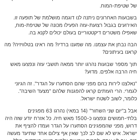
של שטיפת-המוח.
בשבועות האחרונים ניתנה לנו דוגמה מושלמת של תופעה זו.
האירועים בגבול רצועת-עזה הפעילו מכונה של שטיפת-מוח,
שאפילו משטרים דיקטטוריים בעולם יכולים לקנא בה.
הבה נבחן את עצמנו. מה שמענו ברדיו? מה ראינו בטלוויזיה? מה
קראנו בעיתונים?
תוך מספר שבועות נהרגו יותר ממאה תושבי עזה ונפצעו מאש
חיה הרבה אלפים. מדוע?
"נאלצנו לירות בהם מפני שהם הסתערו על הגדר". זה הגיוני
לגמרי. הרי העזתים קראו להפגנות שלהם "מצעד השיבה".
כלומר, לשוב לשטח ישראל.
אבל ב"יום שני השחור" (14 במאי) נהרגו 63 מפגינים
בלתי-חמושים ונפצעו כ-1500 מאש חיה. כל אזרח יודע שזה היה
דרוש, מפני שהמפגינים הסתערו על הגדר ועמדו להציף את
ישראל. איש לא שם לב לכך שאין אף צילום אחד שתיעד מעשה