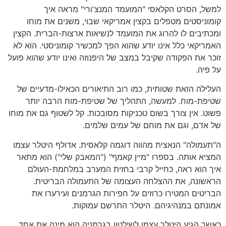
למשל, הסרט הקלאסי "המועמד המנצ'ורי" מראה איך
קומוניסטים מטפלים בקצין אמריקאי שבוי, משנים את מוחו
ומכתיבים לו להרוג את המועמד לנשיאות ארצות-הברית. הקצין
האמריקאי כלל אינו יודע שהוא הפך למכשיר קומוניסטי. הוא לא
זוכר את הפקודה שקיבל במצב של היפנוזה ואינו יודע שהוא פועל
על פיה.
העלילה הזאת שטותית, כמו רוב התיאורים הכאילו-מדעיים של
שטיפת-מוח. למעשה, התהליך של שטיפת-מוח הרבה יותר
פשוט. אין צורך בשום טכניקות מסובכות. קל לשטוף גם את מוחו
של אדם, וגם את מוחם של עמים שלמים.
ה"תעמולה" הנאצית מהווה דוגמה קלאסית. אדולף היטלר עצמו
המציא אותה. בספרו "מיין קאמף" ("המאבק שלי") הוא מתאר
איך הוא ראה, כחייל קרבי בחזית המערב במלחמת-העולם
הראשונה, את ההצלחה העצומה של התעמולה הבריטית.
הבריטים המטירו כרוזים על חפירות הגרמנים ועירערו את
אמונתם במנהיגיהם. היטלר התרשם עמוקות.
כאשר הגיע היטלר עצמו לשילטון בגרמניה הוא מינה את אחד