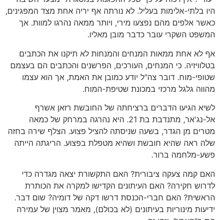
היו בלתי-אלימות בעליל. לא נורתה אף יריה אחת מצד המפגינים,
כאשר אלפים מהם נפצעו מירי, ויותר ממאה נהרגו למוות. אך
המשפט השקרי עובר כדבר מובן מאליו.
אף לא אחת ממאות המנחים והמנחות לא תיקנו את הכתבים
בטלוויזיה. כי המנחים, העורכים, הפרשנים והכתבים הם בעצמם
שטופי-מוח. דובר צה"ל יודע כמובן את האמת, אך הוא עצמו
מהווה גלגל מרכזי במכונת שטיפת-המוח.
לשיא הגיעו הדברים ברציחתה של החובשת רזאן אשרף
אל-נג'אר, מתנדבת בת 21. היא נהרגה במרחק של כמאה
מטרים מן הגדר, בשעה שניסתה להציל פצוע. הצלף שירה בחזה
שלה ראה שהיא חובשת ושהיא מטפלת בפצוע. הריגתה הייתה
פשע-מלחמה ברור.
האם קמה צעקה ציבורית? האם התקשורת יצאה מגדרה כדי
לדרוש חקירה? האם העיתונים הקדישו למקרה את הכותרת
הראשית? האם חברי-הכנסת דרשו דקה של דומיה? שום דבר.
ידיעות מינוריות בעיתונים (לא בכולם), מאמר מצוין של עמירה