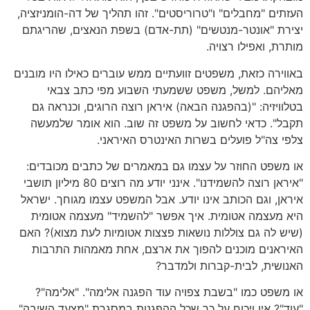
העזתים "מחבלים" ו"טרוריסטים". זהו תהליך של דה-הומניזציה,
יצירת "אונטר-מנטשים" (תת-אדם) בשפת הנאצים, שהריגתם
מותרת, ואפילו רצויה.
באווירה כזאת, משפטים זוועתיים ממש עוברים כאילו היו מובנים
מאליהם. למשל, משפט ששמעתי השבוע מפי כתב צבאי
בטלוויזיה: "(בהפגנה הבאה) איראן רוצה הרוגים, וכנראה גם
תקבל". כדאי לחשוב על משפט זה שוב. הוא אומר שלמעשה
צלפי צה"ל פועלים בשרות האינטרס האיראני.
או משפט החוזר על עצמו גם במאמרים של כתבים מכובדים:
"איראן רוצה להשמידנו". אינני יודע מה רוצים 80 מיליון תושבי
איראן, וגם הכותב אינו יודע. אבל המשפט עצמו מגוחך. ישראל
היא מעצמה אטומית. איך אפשר "להשמיד" מעצמה אטומית
(שיש לה גם צוללות נושאות פצצות אטומיות לעת מצוא)? האם
האיראנים מוכנים להפוך את ארצם, אחת מאמהות התרבות
האנושית, לבית-קברות ולמדבר?
או משפט כמו "בשבת צפויה עוד הפגנה אלימה". "אלימה"?
"עוד"? אין ויכוח על כך שכל ההפגנות במסגרת "מצעד השיבה"