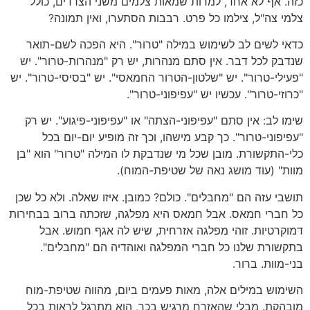
כזה. אף לא אחד, למרות שמאות צלמים משני הצדדים, כולל
צלמי צה"ל, צילמו כל פרט. רבבות הסתערו, ואין תמונה?
כדאי לשים לב לשימוש במילה "טרור". היא הפכה לשם-תואר
שנדבק לכל דבר. אין סתם מנהרות, יש רק "מנהרות-טרור". יש
"פעילי-טרור". יש "שלטון-הטרור החמאסי". יש "בסיסי-טרור". יש
"כרוזי-טרור". עכשיו יש "עפיפוני-טרור".
שימו לב: אין סתם "עפיפוני-הצתה" או "עפיפוני-פיגוע". יש רק
"עפיפוני-טרור". כך קבע מישהו, וכך זה מופיע יום-יום בכל
כלי-התקשורת. מובן שכל מי שנדבקת לו המילה "טרור" הוא "בן
מוות" (עוד מושג נאה של שטיפת-המוח).
תושבי עזה הם "מחבלים". כולם? כמובן. איזו שאלה. ולא כל שכן
כל חברי חמאס. אבל חמאס היא מפלגה, שזכתה ברוב בבחירות
דמוקרטיות. זוהי מפלגה אזרחית, שיש לה אגף חמוש. אבל
בתקשורת שלנו כל חברי המפלגה ואוהדיה הם "מחבלים".
בני-מוות. ברור.
השימוש במילים אלה, מאות פעמים ביום, מהווה שטיפת-מוח
מובהקת. מבלי שהאזרח מרגיש בכך, הוא מתרגל לראות בכל