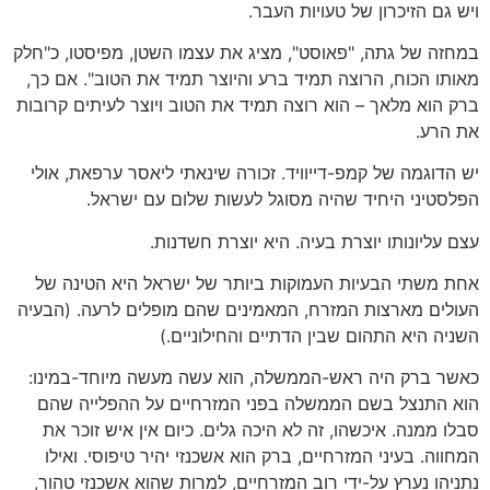
ויש גם הזיכרון של טעויות העבר.
במחזה של גתה, "פאוסט", מציג את עצמו השטן, מפיסטו, כ"חלק
מאותו הכוח, הרוצה תמיד ברע והיוצר תמיד את הטוב". אם כך,
ברק הוא מלאך – הוא רוצה תמיד את הטוב ויוצר לעיתים קרובות
את הרע.
יש הדוגמה של קמפ-דייוויד. זכורה שינאתי ליאסר ערפאת, אולי
הפלסטיני היחיד שהיה מסוגל לעשות שלום עם ישראל.
עצם עליונותו יוצרת בעיה. היא יוצרת חשדנות.
אחת משתי הבעיות העמוקות ביותר של ישראל היא הטינה של
העולים מארצות המזרח, המאמינים שהם מופלים לרעה. (הבעיה
השניה היא התהום שבין הדתיים והחילוניים.)
כאשר ברק היה ראש-הממשלה, הוא עשה מעשה מיוחד-במינו:
הוא התנצל בשם הממשלה בפני המזרחיים על ההפלייה שהם
סבלו ממנה. איכשהו, זה לא היכה גלים. כיום אין איש זוכר את
המחווה. בעיני המזרחיים, ברק הוא אשכנזי יהיר טיפוסי. ואילו
נתניהו נערץ על-ידי רוב המזרחיים, למרות שהוא אשכנזי טהור,