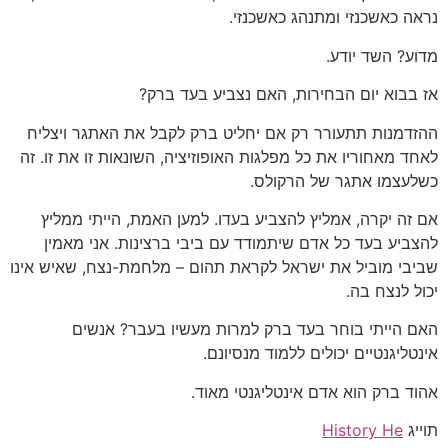
נראה כאשכנזי ומתנהג כאשכנזי.
מדוע? השד יודע.
אז בבוא יום הבחירות, האם נצביע בעד ברק?
ההזדמנות תתעורר רק אם יחליט ברק לקבל את האתגר ויצליח
לאחד מאחוריו את כל מפלגות האופוזיציה, השונאות זו את זו. זה
כשלעצמו אתגר של הרקולס.
אם זה יקרה, אמליץ להצביע בעדו. למען האמת, הייתי ממליץ
להצביע בעד כל אדם שיתמודד עם ביבי ברצינות. אני מאמין
שביבי מוביל את ישראל לקראת תהום – מלחמת-נצח, שאיש אינו
יכול לנצח בה.
האם הייתי בוחר בעד ברק למרות מעשיו בעבר? אנשים
אינטליגנטיים יכולים ללמוד מנסיונם.
אהוד ברק הוא אדם אינטליגנטי מאוד.
תוייג
History He