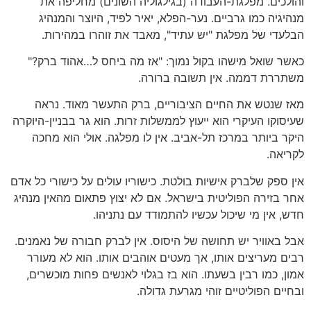
והולכים. מפלגת-העבודה (בגילגוליה השונים) מחליפה את
מנהיגיה כמו גרביים. נער-הפלא, יאיר לפיד, היוצר והמנהיג
הבלעדי של מפלגת "יש עתיד", מאבד את זוהרו במהירות.
כאשר שואל מישהו בקול נמוך: "אז מה ביחס ל…אהוד ברק?"
משתררת דממה. אין תשובה ברורה.
מאז שנטש את החיים הציבוריים, ברק התעשר מאוד. נראה
שעיסוקו העיקרי הוא ייעוץ לממשלות זרות. הוא גר בבניין-היוקרה
היקר ביותר במרכז תל-אביב. אין לו מפלגה. אולי הוא מחכה
לקריאה.
אין ספק שלברק אישיות בולטת. כישוריו עולים על כישורי כל אדם
אחר בזירה הפוליטית בישראל. אם לא יצוץ פתאום מהאין מנהיג
חדש, אין מי שיכול עכשיו להתמודד עם נתניהו.
אבל באוויר יש תחושה של היסוס. אין לברק חבורה של נאמנים.
רבים מעריצים אותו, אך מעטים אוהבים אותו. הוא לא מעורר
אמון, כמו רבין בשעתו. הוא בז בגלוי לאנשים פחות מוכשרים,
ובחיים הפוליטיים זוהי מגרעת גדולה.