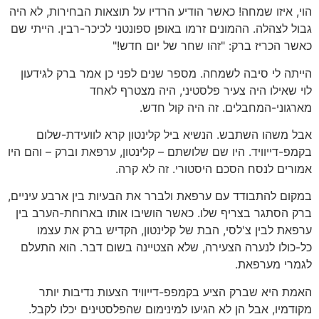
הוי, איזו שמחה! כאשר הודיע הרדיו על תוצאות הבחירות, לא היה
גבול לצהלה. ההמונים זרמו באופן ספונטני לכיכר-רבין. הייתי שם
כאשר הכריז ברק: "זהו שחר של יום חדש!"
הייתה לי סיבה לשמחה. מספר שנים לפני כן אמר ברק לגידעון
לוי שאילו היה צעיר פלסטיני, היה מצטרף לאחד
מארגוני-המחבלים. זה היה קול חדש.
אבל משהו השתבש. הנשיא ביל קלינטון קרא לוועידת-שלום
בקמפ-דייוויד. היו שם שלושתם – קלינטון, ערפאת וברק – והם היו
אמורים לנסח הסכם היסטורי. זה לא קרה.
במקום להתבודד עם ערפאת ולברר את הבעיות בין ארבע עיניים,
ברק הסתגר בצריף שלו. כאשר הושיבו אותו בארוחת-הערב בין
ערפאת לבין צ'לסי, הבת של קלינטון, הקדיש ברק את עצמו
כל-כולו לנערה הצעירה, שלא הצטיינה בשום דבר. הוא התעלם
לגמרי מערפאת.
האמת היא שברק הציע בקמפפ-דייוויד הצעות נדיבות יותר
מקודמיו, אבל הן לא הגיעו למינימום שהפלסטינים יכלו לקבל.