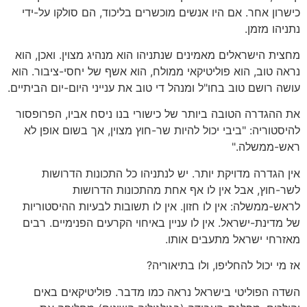
כישרון אחר. אם היו אנשים מוכשרים בליכוד, הם סולקו על-ידי
נתניהו מזמן.
מחצית הישראלים מאמינים שנתניהו הוא מנהיג מצוין. ואכן, הוא
נראה טוב, הוא פוליטיקאי ממולח, הוא אשף של יחסי-ציבור. הוא
עושה רושם טוב בחו"ל ומנהל די טוב את ענייני היום-יום הביתיים.
את ההגדרה הטובה ביותר של כישורי בנו ניסח אביו, הפרופסור
להיסטוריה: "ביבי יכול להיות שר-חוץ מצוין, אך בשום אופן לא
ראש-ממשלה."
אין הגדרה מדויקת יותר. יש לנתניהו כל התכונות הדרושות
לשר-חוץ, אבל אין לו אף אחת מהתכונות הדרושות
לראש-ממשלה: אין לו חזון. אין לו תשובות לבעיות ההיסטוריות
של מדינת-ישראל. אין לו עניין באיחוי הקרעים הפנימיים. רבים
מאזרחי ישראל מתעבים אותו.
אז מי יכול להחליפו, ולו בתיאוריה?
השדה הפוליטי בישראל נראה כמו מדבר. פוליטיקאים באים