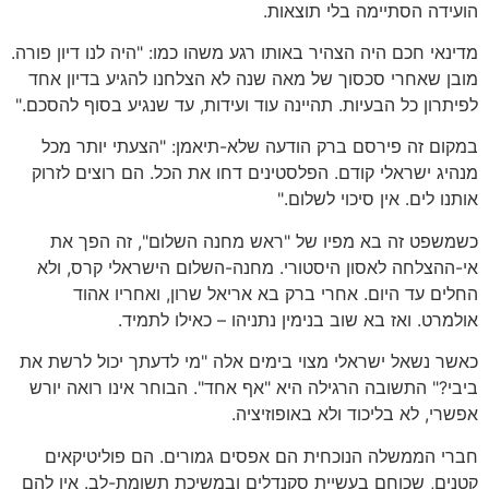
הועידה הסתיימה בלי תוצאות.
מדינאי חכם היה הצהיר באותו רגע משהו כמו: "היה לנו דיון פורה.
מובן שאחרי סכסוך של מאה שנה לא הצלחנו להגיע בדיון אחד
לפיתרון כל הבעיות. תהיינה עוד ועידות, עד שנגיע בסוף להסכם."
במקום זה פירסם ברק הודעה שלא-תיאמן: "הצעתי יותר מכל
מנהיג ישראלי קודם. הפלסטינים דחו את הכל. הם רוצים לזרוק
אותנו לים. אין סיכוי לשלום."
כשמשפט זה בא מפיו של "ראש מחנה השלום", זה הפך את
אי-ההצלחה לאסון היסטורי. מחנה-השלום הישראלי קרס, ולא
החלים עד היום. אחרי ברק בא אריאל שרון, ואחריו אהוד
אולמרט. ואז בא שוב בנימין נתניהו – כאילו לתמיד.
כאשר נשאל ישראלי מצוי בימים אלה "מי לדעתך יכול לרשת את
ביבי?" התשובה הרגילה היא "אף אחד". הבוחר אינו רואה יורש
אפשרי, לא בליכוד ולא באופוזיציה.
חברי הממשלה הנוכחית הם אפסים גמורים. הם פוליטיקאים
קטנים, שכוחם בעשיית סקנדלים ובמשיכת תשומת-לב. אין להם