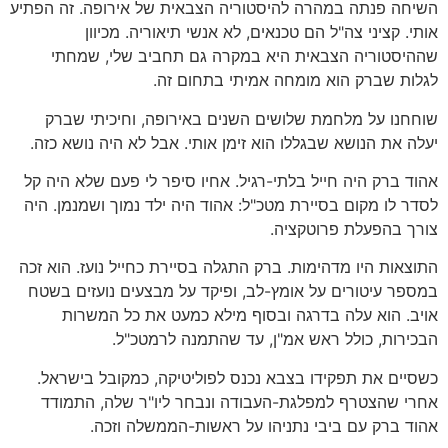
השיחה פנתה במהרה להיסטוריה הצבאית של אירופה. זה הפתיע
אותי. קציני צה"ל הם טכנאים, לא אנשי תיאוריה. מכיוון
שההיסטוריה הצבאית היא במקרה גם תחביב שלי, שמחתי
לגלות שברק הוא מומחה אמיתי בתחום זה.
שוחחנו על מלחמת שלושים השנים באירופה, וחיכיתי שברק
יעלה את הנושא שבגללו הוא זימן אותי. אבל לא היה נושא כזה.
אהוד ברק היה חייל בלתי-רגיל. אחיו סיפר לי פעם שלא היה קל
לסדר לו מקום בסיירת מטכ"ל: אהוד היה ילד נמוך ושמנמן. היה
צורך בהפעלת פרוטקציה.
התוצאות היו מדהימות. ברק התגלה בסיירת כחייל נועז. הוא זכה
במספר עיטורים על אומץ-לב, ופיקד על מבצעים נועזים בשטח
אויב. הוא עלה בדרגה ובסוף מילא כמעט את כל המשרות
הבכירות, כולל ראש אמ"ן, עד שהתמנה לרמטכ"ל.
כשסיים את תפקידו בצבא נכנס לפוליטיקה, כמקובל בישראל.
אחרי שהצטרף למפלגת-העבודה ונבחר ליו"ר שלה, התמודד
אהוד ברק עם ביבי נתניהו על ראשות-הממשלה וזכה.