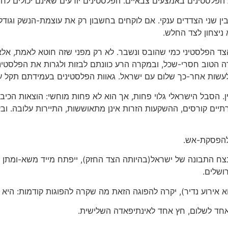
את הפלסטינים באמצעים צבאיים. הפלסטינים יודעים שאינם יכולים ל
ן בין שני הצדדים ענקי. אם לוקחים בחשבון רק את עוצמת-הנשק וגו
 ניצחון לצד החלש.
צד הפלסטיני כמי שהובס ונשבר. לא רק מפני שזה חוטא לאמת, אלא 
 הטוב חסרי-שכל, ובמקרה הרע כוונתם לבזות ולגרות את הפלסטיני
עשות אחר-כך שלום עם ישראל. גאוות הפלסטינים בעמידתם תקל 
ן. הסבל הישראלי גלוי פחות, אך הוא לא פחות מוחשי: הוצאות הכי
 להפסקת-אש.
צח התבונה של ישראל(בהיותה הצד החזק), ייפתח מייד משא-ומת
ושלים.
א אירוע נדיר), יקרה להפוגה הזאת מה שקרה להפוגות קודמות: היא 
ץ אחד לשלום, חץ אחד לאינתיפאדה השלישית.