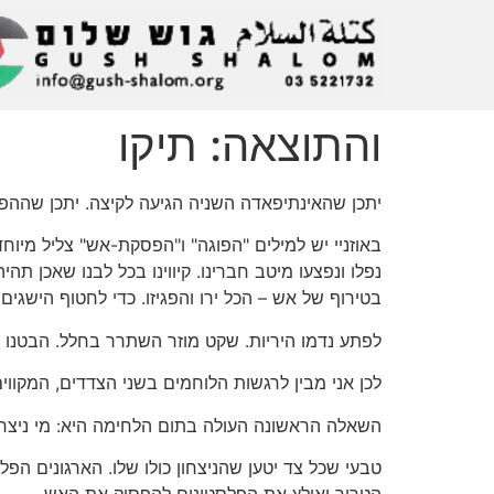
והתוצאה: תיקו
יתכן שהאינתיפאדה השניה הגיעה לקיצה. יתכן שהה
נפלו ונפצעו מיטב חברינו. קיווינו בכל לבנו שאכן 
בטירוף של אש – הכל ירו והפגיזו. כדי לחטוף הישגי
לפתע נדמו היריות. שקט מוזר השתרר בחלל. הבטנו זה
לכן אני מבין לרגשות הלוחמים בשני הצדדים, המקו
השאלה הראשונה העולה בתום הלחימה היא: מי ניצח
טבעי שכל צד יטען שהניצחון כולו שלו. הארגונים 
הטרור ואילץ את הפלסטינים להפסיק את האש.