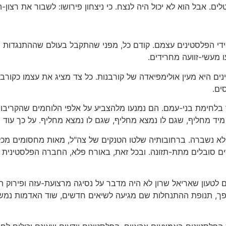
לים. אבל הוא לא יכול היה לנצח. כי ניצחון פירושו: לשבור את רצון-
ידי הפלסטינים עצמם. קודם כל, מפני שהתקבל בעולם שההתנגדות הפל
 מעשי-זוועה מחרידים.
ים היא מעין אולימפיאדה של קורבנות. כל צד מציג את עצמו כקורב
ים.
בלחימת בני-עמם. הם נמנעו מלהצביע על אלפי הלוחמים שהקריבו 
 מחליף, שגם לו נמצא מחליף, שגם לו נמצא מחליף. על כך עוד יכת
 נשברה. ברחובותיה שלטו הטנקים של צה"ל, מאות מחסומים מכל 
ים סובלים מתת-תזונה. ובכל זאת, באורח פלא, החברה הפלסטינית 
 לטעון שאריאל שרון לא היה מדבר על נסיגה מרצועת-עזה ופירוק ההת
 להפך, תנופת ההתנחלות שם מגיעה לשיאים חדשים, שוד האדמות נ