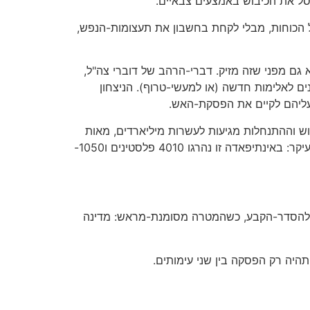
חסל את הכיבוש באמצעים צבאיים.
דל הכוחות, מבלי לקחת בחשבון את תעצומות-הנפש,
גם מפני שזה מזיק. דברי-הרהב של דוברי צה"ל,
ם לאלימות חדשה (או למעשי-טרוף). הניצחון
עליהם לקיים את הפסקת-האש.
בוש וההתנחלות מגיעות לעשרות מיליארדים, מאות
אלפים שוקעים אל מתחת לקו העוני, השירותים החברתיים קורסים, ההשקעות הזרות אינן מתאוששות, התיירות עלובה. ובעיקר: באינתיפאדה זו נהרגו 4010 פלסטינים ו1050-
ן להסדר-הקבע, כשהמטרה מסומנת-מראש: מדינה
תהיה רק הפסקה בין שני עימותים.