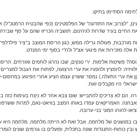
חימה הסתיימו בתיקו.
עים, "לצרוב את התודעה" של הפלסטינים (כפי שהבטיח הרמטכ"ל) ו
החיים בעיר שדרות לגיהינום. תושביה הכריזו שהם על סף שבירה.
ת מורכבות, פעולות גרילה ממש, כגון הריסת המוצב ב"ציר פילדלפי" 
אלה מזכירות את פיגועי אצ"ל ולח"י בסוף ימי המנדט.
ה? פשיטות אלימות. ירי טנקים, שבו נהרגו לוחמים ואזרחים. הריסת
ויזיה: להפציץ ולהפגיז את ערי הרצועה, לפתוח את הגבול למצריים
ן את ערי התעלה.) נמסר ששרון עצמו הציע אחרי הפיגוע במחסום-ק
ישראלי היו מקבלים זאת.
. הם לא צריכים להתבייש: שום צבא אחר לא ניצח בעימות כזה במ
 אבחנה. האמריקאים עמדו באותו המצב בוויאט-נאם, למרות ששרפו 
ו-להורג המוני בני-ערובה.
בו במושגים של מלחמה. אבל זאת לא הייתה מלחמה. מלחמה היא עימ
ין כוחות-התנגדות שונה בתכלית, ופועלים בו גורמים שונים לגמרי