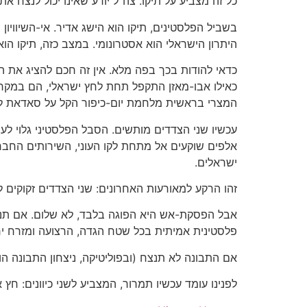
כל זה מצביע על תיקו. צה"ל יודע שאינו יכול לנצח 
בשביל הפלסטינים, תיקו הוא הישג אדיר. אי-השיוויו
היתרון הישראלי הוא אסטרונומי. במצב כזה, תיקו הוא
כדאי להודות בכך בפה מלא. אין זה חכם להציג את ה
כאילו אבו-מאזן התקפל תחת לחץ ישראלי, הם במקרה
המצרי בראשית מלחמת יום-כיפור הקל על סאדאת ל
עכשיו שני הצדדים מותשים. הסבל הפלסטיני גלוי לעי
ישראלים.
זהו הרקע למאורעות האחרונים: שני הצדדים זקוקים
אבל הפסקת-אש היא הפוגה בלבד, לא שלום. אם תנ
פלסטינית אמיתית בכל שטח הגדה, הרצועה ומזרח יר
אם התבונה לא תנצח (ובפוליטיקה, ניצחון התבונה הו
לפנינו עומד עכשיו תמרור, המצביע לשני כיוונים: ח