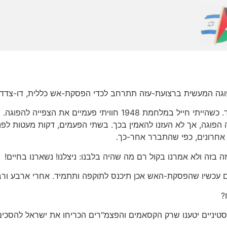
פוגה המעשית ברצועת-עזה תתרחב לכדי הפסקת-אש כללית, דו-צדדי
באוזניי יש למילים "הפוגה" ו"הפסקת-אש" צליל מיוחד. כשהייתי חייל 
תהיה הפוגה, אך לא העזנו להאמין בכך. בשתי הפעמים, דקות מעטות 
ם אחרונים, כפי שהתברר אחר-כך.
 בזה ולא אמרנו בקול רם מה שהיה בלבנו: ניצלנו! נשארנו בחיים!
וים עכשיו שהפסקת-האש אכן תיכנס לתוקפה ותתמיד. אחרי ארבע ורב
?
הפלסטיניים יטענו שרק הקסאמים והפצמ"רים הכריחו את ישראל להסכ