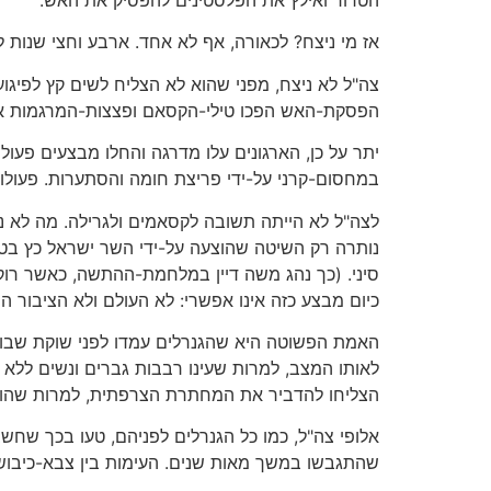
אז מי ניצח? לכאורה, אף לא אחד. ארבע וחצי שנות ל
צה"ל לא ניצח, מפני שהוא לא הצליח לשים קץ לפיגו
הפסקת-האש הפכו טילי-הקסאם ופצצות-המרגמות את 
יתר על כן, הארגונים עלו מדרגה והחלו מבצעים פעולו
במחסום-קרני על-ידי פריצת חומה והסתערות. פעולות 
לצה"ל לא הייתה תשובה לקסאמים ולגרילה. מה לא נוס
נותרה רק השיטה שהוצעה על-ידי השר ישראל כץ בטלו
סיני. (כך נהג משה דיין במלחמת-ההתשה, כאשר רוק
כיום מבצע כזה אינו אפשרי: לא העולם ולא הציבור ה
האמת הפשוטה היא שהגנרלים עמדו לפני שוקת שבורה
לאותו המצב, למרות שעינו רבבות גברים ונשים ללא
הצליחו להדביר את המחתרת הצרפתית, למרות שהוציא
אלופי צה"ל, כמו כל הגנרלים לפניהם, טעו בכך שחש
שהתגבשו במשך מאות שנים. העימות בין צבא-כיבוש וב