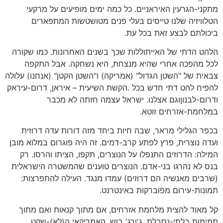
מתקני-הגרעין האיראניים. כל כמה ימים מופיעים על מרקעי
הטלוויזיה שלנו טייסים בעלי פנים מטושטשות המתפארים
ביכולתם לבצע זאת בכל עת.
הלהט הדתי של האייתוללות שכך בשנים האחרונות. כמו שקורה
לכל מהפכה אחרי שהיא מנצחת, היא נשחקה. אבל התקפה
צבאית של "השטן הגדול" (אמריקה) ו"השטן הקטן" (אנחנו) עלולה
להפיח להט דתי חדש בכל .הקשת השיעית – איראן, דרום-עיראק
ודרום-לבנוןוגם אצלנו. ישראל עצמה חזתה לא מכבר
במלחמת-אזרחים זוטא.
בכפר הגלילי מראר, שבה חיות ביחד מזה דורות עדה דרוזית
ועדה נוצרית, פרץ לפתע קרב-דמים. זה היה פוגרום במלוא מובן
המילה: הדרוזים התנפלו על הנוצרים, תקפו, הציתו והרסו. רק
בנס לא נהרגו בני-אדם. הנוצרים טוענים שהמשטרה הישראלית
(שרבים מאנשיה הם דרוזים) עמדו מנגד. העילה להתפרצות:
תמונות-עירום מפוברקות באינטרנט.
קל מאוד להצית מלחמת אזרחים, אם מתוך קנאות ואם מתוך
תמימות בלתי-נסבלת. ג'ורג' בוש, האמריקאי ה(לא)-שקט,