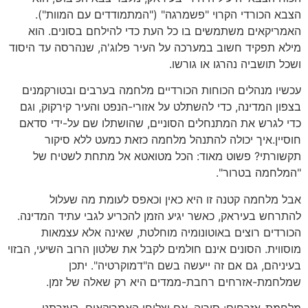
הצבא הכורדי הקרוי "פשמרגה" ("המתמודדים עם המוות").
האמריקאים משתמשים בו כל העת כדי להילחם בסונים. הוא
מילא תפקיד חשוב במערכה על העיר פלוג'ה, שנהרסה עד היסוד
ושכל תושביה נהרגו או גורשו.
עכשיו מנהלים הכוחות הכורדיים מלחמה בערבים ובטורקמנים
בצפון המדינה, כדי להשתלט על אזורי-הנפט והעיר קירקוק, וגם
כדי לגרש את המתנחלים הסוניים, שהושתלו שם על-ידי סדאם
חוסיין.איך יכולה להתנהל מלחמה כזאת כמעט ללא סיקור
תקשורתי? פשוט מאוד: הכל מטואטא אל מתחת לשטיח של
"המלחמה בטרור".
אבל מלחמה קטנה זו היא כאין וכאפס לעומת מה שעלול
להתרחש בעיראק, כאשר יגיע הזמן להכריע לגבי עתיד המדינה.
הכורדים רוצים באוטונומיה מוחלטת, שאינה אלא עצמאות
מוסווית. הסונים אינם חולמים לקבל את שלטון הרוב השיעי, הבזוי
בעיניהם, גם אם זה ייעשה בשם ה"דמוקרטיה". יתכן
שמלחמת-אזרחים רחבת-ממדים היא רק שאלה של זמן.