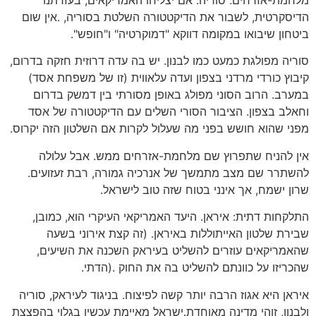
מלחמת-אזרחים: סוריה. אם יצליחו האמריקאים, בעזרתנו
הדיסקרטית, לשבור את הדיקטטורה השלטת בסוריה, .אין שום
ביטחון שיבואו במקומה דווקא "דמוקרטיה" ו"חופש".
סוריה מפולגת כמעט כמו לבנון. יש בה עדה דרוזית חזקה בדרום,
קיבוץ כורדי מרדני בצפון ועדה עלאווית (זו של משפחת אסד)
במערב. הרוב הסוני מפולג באופן מסורתי בין דמשק בדרום
וחאלב בצפון. הציבור הסורי השלים עם הדיקטטורה של אסד
מפני שהוא חושש בפני מה שעלול לקרות אם השלטון הזה יקרוס.
אין להניח שתפרוץ שם מלחמת-אזרחים ממש. אבל עלולה
להשתרר שם מצב מתמשך של אנרכיה גמורה, רבת זעזועים.
שרון ישמח, אך אינני בטוח שזה טוב לישראל.
התלקחות דתית: איראן. היעד האמריקאי העיקרי הוא, כמובן,
שבירת שלטון האייתוללות באיראן. (זה קצת אירוני בשעה
שהאמריקאים עוזרים להשליט בעיראק השכנה את השיעים,
שהכריזו על כוונתם להשליט בה את החוק .(הדתי.
איראן היא אגוז הרבה יותר קשה לפיצוח. בניגוד לעיראק, סוריה
ולבנון, זוהי מדינה מאוחדת.ישראל מאיימת עכשיו בגלוי בהפצצת