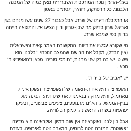
בעלי-הרעיון נוכח המורכבות השברירית מאין כמוה של המבנה
הלבנוני. כל הרפתקה, הזהיר, תסתיים באסון.
אז התקבלה דעתו של שרת. אבל כעבור 27 שנים עשו מנחם בגין
ואריאל שרון בדיוק מה שבן-גוריון ודיין הציעו אז. והתוצאה הייתה
בדיוק כפי שניבא שרת.
מי שקורא עכשיו את דיווחי התקשורת האמריקאית והישראלית
(אין הבדל), מקבל את הרושם שהמצב הנוכחי ."בלבנון הוא
פשוט: יש בה רק שני מחנות, "תומכי סוריה" מכאן ו"האופוזיציה"
מכאן.
יש "אביב של ביירות".
האופוזיציה היא אחות-תאומה של האופוזיציה האוקראינית
מאתמול, והיא מחקה בנאמנות את שיטותיה: הפגנה מול
בניין-הממשלה, דגלים מתנופפים, צעיפים צבעוניים, ובעיקר
יפהפיות בשורה הראשונה, למען הטלוויזיה.
אבל בין לבנון ואוקראינה אין שום דמיון. אוקראינה היא מדינה
"פשוטה": המזרח נוטה לרוסיה, המערב נוטה לאירופה. בעזרת