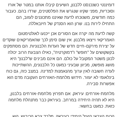
דומיננטי כשנכנסנו ללבנון, השיעים קיבלו אותנו במטר של אורז
וסוכריות, מפני שקיוו שנגרש את הפלסטינים, שרדו בהם. כעבור
כמה חודשים, משנוכחו לדעת שאיננו מתכוננים לעזוב, הם
התחילו לירות בנו. שרון הוא הסנדק של חיזבאללה.
קשה לדעת מה יקרה אם הסורים אכן ייכנעו לאולטימטום
האמריקאי וייצאו מלבנון. אין שום סימן לכך שהאמריקאים שוקדים
על יצירת מירקם-חיים חדש של העדות הלבנוניות. הם מסתפקים
בקשקושים על "חופש" ו"דמוקרטיה", כאילו הצבעת הרוב יכולה
לכונן משטר המקובל על כולם. הם אינם מבינים ש"לבנון" היא
מושג מופשט, מכיוון שבעיני כמעט כל הלבנונים, ההשתייכות
לעדה חשובה לאין ערוך מהנאמנות למדינה. במצב כזה, גם כוח
בינלאומי לא יעזור. חידוש מלחמת-האזרחים העקובה מדם הוא
אפשרות סבירה.
מלחמת-אזרחים: עיראק. אם תפרוץ מלחמת-אזרחים בלבנון,
היא לא תהיה היחידה במרחב. בעיראק כבר מתנהלת מלחמה
כזאת. כמעט בחשאי.
הכוח הצבאי היעיל היחידי בעיראק, מלבד צבא הכיבוש, הוא