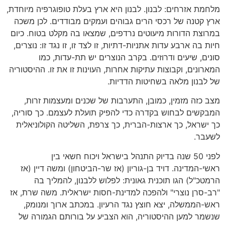
מלחמת אזרחים: לבנון. לבנון היא ארץ בעלת טופוגרפיה מיוחדת,
ארץ קטנה של רכסי הרים גבוהים ועמקים מבודדים. לכן משכה
במרוצת הדורות מיעוטים נרדפים, שמצאו בה מקלט בטוח. כיום
חיות בה ארבע עדות אתניות-דתיות, זו לצד זו, זו נגד זו: נוצרים,
סונים, שיעים ודרוזים. בקרב הנוצרים יש תת-עדות, כמו
המארונים, וקבוצות עתיקות אחרות, העוינות זו את זו. ההיסטוריה
של לבנון מלאה בשחיטות הדדיות.
מצב כזה מזמין, כמובן, התערבות של שכנים ומעצמות זרות,
המבקשים לבחוש בקדרה כדי להפיק תועלת לעצמם. כך סוריה,
כך ישראל, כך ארצות-הברית, כך צרפת, השליטה הקולוניאלית
לשעבר.
לפני 50 שנה בדיוק התנהל בישראל ויכוח חשאי בין
ראשי-המדינה. דויד בן-גוריון (אז שר-הביטחון) ומשה דיין (אז
הרמטכ"ל) הגו תוכנית גאונית: לפלוש ללבנון, להמליך בה
"רב-סרן נוצרי" ולהפכה למדינת-חסות ישראלית. משה שרת, אז
ראש-הממשלה, יצא חוצץ נגד הרעיון. במכתב ארוך ומנומק,
שנשמר למען ההיסטוריה, הוא הצביע על בורותם הגמורה של