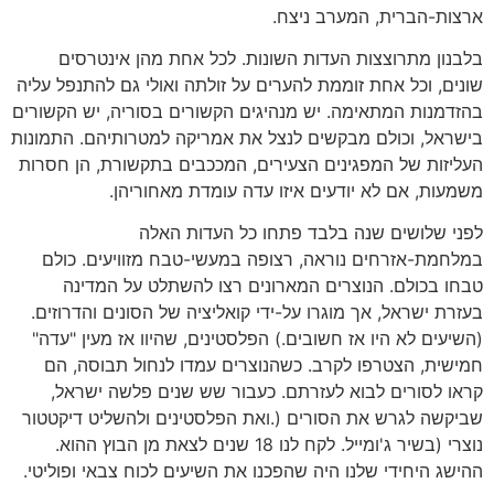
ארצות-הברית, המערב ניצח.
בלבנון מתרוצצות העדות השונות. לכל אחת מהן אינטרסים
שונים, וכל אחת זוממת להערים על זולתה ואולי גם להתנפל עליה
בהזדמנות המתאימה. יש מנהיגים הקשורים בסוריה, יש הקשורים
בישראל, וכולם מבקשים לנצל את אמריקה למטרותיהם. התמונות
העליזות של המפגינים הצעירים, המככבים בתקשורת, הן חסרות
משמעות, אם לא יודעים איזו עדה עומדת מאחוריהן.
לפני שלושים שנה בלבד פתחו כל העדות האלה
במלחמת-אזרחים נוראה, רצופה במעשי-טבח מזוויעים. כולם
טבחו בכולם. הנוצרים המארונים רצו להשתלט על המדינה
בעזרת ישראל, אך מוגרו על-ידי קואליציה של הסונים והדרוזים.
(השיעים לא היו אז חשובים.) הפלסטינים, שהיוו אז מעין "עדה"
חמישית, הצטרפו לקרב. כשהנוצרים עמדו לנחול תבוסה, הם
קראו לסורים לבוא לעזרתם. כעבור שש שנים פלשה ישראל,
שביקשה לגרש את הסורים (.ואת הפלסטינים ולהשליט דיקטטור
נוצרי (בשיר ג'ומייל. לקח לנו 18 שנים לצאת מן הבוץ ההוא.
ההישג היחידי שלנו היה שהפכנו את השיעים לכוח צבאי ופוליטי.