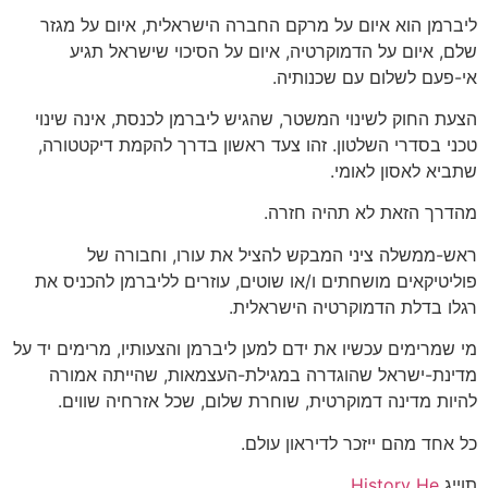
ליברמן הוא איום על מרקם החברה הישראלית, איום על מגזר
שלם, איום על הדמוקרטיה, איום על הסיכוי שישראל תגיע
אי-פעם לשלום עם שכנותיה.
הצעת החוק לשינוי המשטר, שהגיש ליברמן לכנסת, אינה שינוי
טכני בסדרי השלטון. זהו צעד ראשון בדרך להקמת דיקטטורה,
שתביא לאסון לאומי.
מהדרך הזאת לא תהיה חזרה.
ראש-ממשלה ציני המבקש להציל את עורו, וחבורה של
פוליטיקאים מושחתים ו/או שוטים, עוזרים לליברמן להכניס את
רגלו בדלת הדמוקרטיה הישראלית.
מי שמרימים עכשיו את ידם למען ליברמן והצעותיו, מרימים יד על
מדינת-ישראל שהוגדרה במגילת-העצמאות, שהייתה אמורה
להיות מדינה דמוקרטית, שוחרת שלום, שכל אזרחיה שווים.
כל אחד מהם ייזכר לדיראון עולם.
תוייג
History He