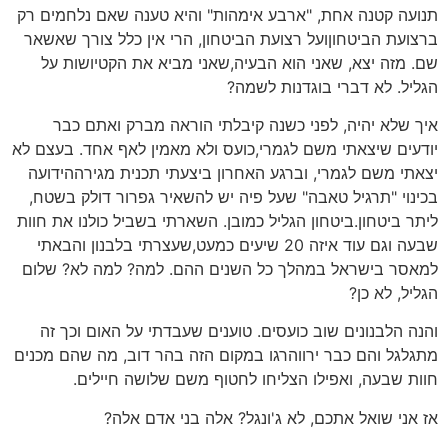
תנועה קטנה אחת, "ארבע אימהות" והיא טענה שאם נלחמים רק
ברצועת הביטחוןועל רצועת הביטחון, הרי אין כלל צורך שאשאר
שם. מזה יצא, שאני הוא הבעיה,שאני מביא את הקטיושות על
הגליל. לא דברי בוגדנות לשמה?
איך שלא יהיה, לפני כשנה קיבלתי הוראה מברק ואתם כבר
יודעים שיצאתי משם לגמרי,כועס ולא מאמין לאף אחד. בעצם לא
יצאתי משם לגמרי, וברגע האחרון ביצעתי תכנית מגירההידועה
בכינוי "תרגיל טאבה" שעל פיה יש להשאיר גפרור דולק בשטח,
ליתר ביטחון.ביטחון הגליל כמובן. השארתי בשביל כולנו את חוות
שבעה וגם עוד איזה 20 שיעים כמעט,שעצרתי בלבנון והבאתי
למאסר בישראל במהלך כל השנים ההם. למה? למה לא? שלום
הגליל, לא כן?
והנה הלבנונים שוב כועסים. טוענים שעבדתי על האום וכך זה
מתגלגל והם כבר ירווהרגו במקום הזה בהר דוב, מה שהם מכנים
חוות שבעה, ואפילו הצליחו לחטוף משם שלושה חיילים.
אז אני שואל אתכם, לא ג'ונגל? אלה בני אדם אלה?