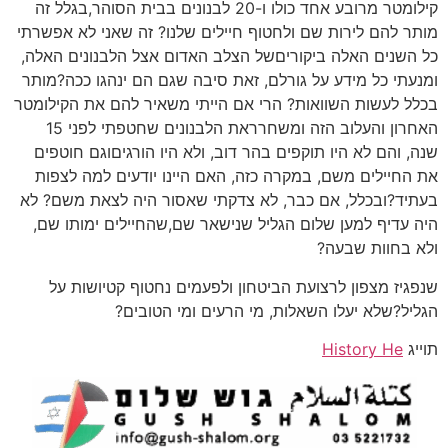
קילומטר מרובע אחד כולו ו-20 לבנונים בבית הסוהר,בגלל זה
מותר להם לירות שם ולחטוף חיילים שלנו? זה שאני לא אפשרתי
כל השנים האלה ביקוריםשל הצלב האדום אצל הלבנונים האלה,
ומנעתי כל מידע על גורלם, זאת סיבה שגם הם ינהגו ככה?מותר
בכלל לעשות השוואות? הרי אם הייתי משאיר להם את הקילומטר
האחרון והעלוב הזה ומשחרראת הלבנונים שחטפתי לפני 15
שנה, והם לא היו תוקפים בהר דוב, ולא היו הורגיםוגם חוטפים
את החיילים משם, במקרה כזה, האם היינו יודעים למה לצפות
בעתיד?ובכלל, אם כבר, לא צדקתי שאסור היה לצאת משם? לא
היה עדיף למען שלום הגליל שנישאר שם,שהחיילים ימותו שם,
ולא בחוות שבעה?
שנפגיז מצפון לרצועת הביטחון ולפעמים נחטוף קטיושות על
הגליל?שלא יעלו השאלות, מי הרעים ומי הטובים?
תוייג
History He