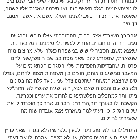
לבנותיו החסודות, היה זה רק טבעי שלבסוף שיעי הבין שנגרמים
לו נזקיםעצומים בגלל האשפ הזה, ואז סיכמנו שאכנס אליו לשטח,
שאעשה את העבודה בשבילשנינו ואסלק משם את אשפ. ואמנם
כך היה.
אחר כך נשארתי אצלו בבית, הסתובבתי אצלו חופשי והרגשתי
נעים. הרי היינו חברים.התחיל לעשות לי סימנים. רמז בעדינות
שאצא משם, הסביר לי שיש במשפחתוכאלה שלא מרוצים מזה
שנשארתי, שמפריע להם שאני מסתובב שם חופשי,שאין להם
פרטיות, שהבדיקות הקפדניות שלי והסגרים הפתאומיים על
המעבריםמשגעים אותם, חוצים בין משפחות מצפון לדרום, אפילו
טען שהצבא המשותף שהקמנו,צדל שמו, נועד ללחימה בסונים
ולא בשיעים והבטיח שאם אצא, הוא ישגיח שאשף לא יחזור."לא
ניתן יותר למחבלים הפלשתינאים להרוס את ערינו וכפרינו".
הקשבתי לו באורך רוח,הרי היינו חברים. אחר כך הזכרתי לו את
שלום הגליל, כי ידעתי למה נשארתי אצלו,עובדה שזה מה
שאמרתי לחיילים.
התחיל לדבר לא יפה. ניסה לטעון כלפי שזה לא בסדר שאני עדיין
שם, יעני, הוא הבטיח לכולם,ואני לא מקיים. אמרתי לו את דעתי