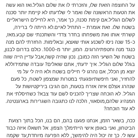
על החוצפה הזאת שלו, והזכרתי לו את שלום הגליל.ואז הוא עשה
את הטעות הראשונה שלו ואמר לי שלדעתו לא קיימת יותר סכנה
לשלום הגליל.אם קימת סכנה, כך אמר, היא לחיילים הישראליים
בשטח שלו. זאת אומרת – התחיל לאיים.לא הייתה לי ברירה,
קשרתי אותו ואת משפחתו בחדר צדדי והשתכנתי שם קבע.מאז,
כ-15 שנה ניסו לשכנע אותי שאצא, ובאלימות. החזרתי להם מנה
כנגד מנה וחטפתיהרוגים. המון, יותר מ-1000. כולם בדרום לבנון,
בשטח של השיעי הזה כמובן. נכון שהיה קשה,אבל עדיין הייה שווה
בגלל שלום הגליל. איך ידעתי, אתם שואלים? עובדה שתמידוללא
יוצא מן הכלל, אם נהרגו לי חיילים בשטח ולא היה לי על מי
להחזיר, ואני חיפשתיופגעתי במטרות שמצפון לשטח, כל פעם
שנהרג אצלם איזה אזרח בטעות, הם הגיבו ביריקטיושות על
הגליל. לא הוכחה שצריך להכניס לשם עוד צבא? כשחיסלתי את
המנהיג שלהם,מוסאווי, הלכה לנו כתגובה השגרירות בארגנטינה.
לא עוד הוכחה?
ככה, בשאר הזמן, אנחנו פגענו בהם, הם בנו, הכל בתוך רצועת
הביטחון, ואני באופן אישי הייתימלך הצפון. אל תשאלו איזה כבוד
עשו לי. כך זה יכול היה להימשך, ללא הפרעה מיוחדת,עד שקמה