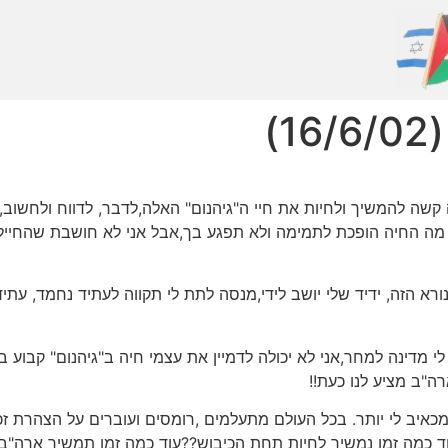
)
 קשה להמשיך ולחיות את חיי ה"גיהנום" האלה,לדבר, לדווח ולחשוב,
מן מה החיה הופכת לתמימה ולא תפגע בך,אבל אני לא חושבת שהחיילי
א הזה, ידיד שלי יושב לידי,מנסה לתת לי תקווה לעתיד נחמד, עתיד
ין לי מדינה למחר,אני לא יכולה לדמיין את עצמי חיה ב"גיהנום" קב
ה"ב מציע לנו כעת!!
כאיב לי יותר. בכל העולם מתעלמים ,רומסים ועוברים על הצהרת זכו
עוד כמה זמן נמשיך לחיות תחת הכיבוש??עוד כמה זמן תמשיך ארה"ב