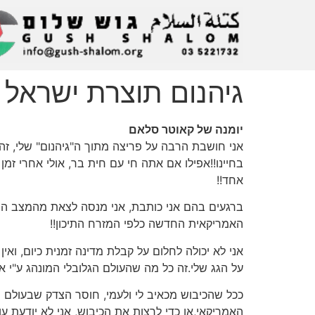
גיהנום תוצרת ישראל (16/6/02
יומנה של קאוטר סלאם
אני חושבת הרבה על פריצה מתוך ה"גיהנום" שלי, זה
בחיינו!!אפילו אם אתה חי עם חית בר, אולי אחרי ז
אחד!!
ברגעים בהם אני כותבת, אני מנסה לצאת מהמצב הנור
האמריקאית החדשה כלפי המזרח התיכון!!
אני לא יכולה לחלום על קבלת מדינה זמנית כיום, וא
על הגג שלי.זה כל מה שהעולם הגלובלי המונהג ע"י אר
ככל שהכיבוש מכאיב לי ולעמי, חוסר הצדק שבעולם מ
האמריקאי,או כדי לרצות את הכיבוש, אני לא יודעת 