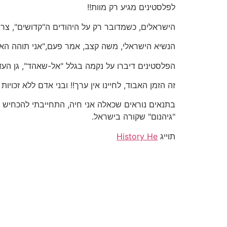
לפלסטינים מגיע רק מוות!!
הישראלים, כשמדובר רק על היהודים ה"קדושים", צריכ
הנשיא הישראלי, משה קצב, אמר פעם,"אני תוהה האם 
הפלסטינים דיברו על נקמה בגלל "אל-שאהד", גן העדן
זה הזמן האבוד, לחיינו אין ערך!! ובני אדם ללא זכויות 
בתנאים נוראים שכאלה אני חיה, התחייבתי להכחיש את
"גיהנום" שקורה בישראל.
תוייג
History He