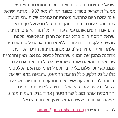
ישראל למחיתם הבסיסית, ואת התלות המוחלטת הזאת יצרו
ממשלות ישראל במודע ובכוונה תחילה מאז 1967. מדינת ישראל
אינה יכולה היום להתנער מאחריותה לגורלם של תושבי רצועת
עזה. תושבי עזה כבר חיים זמן רב בסבל נורא ועל סף הרעב.
היום אנו דוחפים אותם עמוק עוד יותר אל תוך הגיהנום. מדינת
ישראל רומסת היום ברגל גסה את החוק הבינלאומי ונוקטת
עונשים קולקטיביים דרקוניים ללא אבחנה נגד אוכלוסיה אזרחית
שלמה, ואת המחיר נשלם גם אנחנו.מדיניות הדיכוי הכוחנית
מרוקנת מתוכן את המו"מ שמתנהל כביכול עם אבו מאזן וההנהגה
שבראשותו, ומציגה אותם כשותפים לסבל הנורא הנגרם לבני
עמם. לא יתכן שלום בלי לדבר ולנהל מו"מ עם העם הפלסטיני
כולו על כל חלקיו, כולל הנהגת החמאס, שהביעה במפורש את
נכונותה לדון בהפסקת אש וסיום ההתקפות ההדדיות משני עברי
הגבול ברצועת עזה. זוהי האלטרנטיבה למדיניות הכוחנית
והרומסנית אותה מוביל שר הביטחון אהוד ברק, רשמית מנהיג
מפלגת העבודה ומעשית מנהיג הימין הקיצוני בישראל".
לפרטים נוספים:
adam@gush-shalom.org