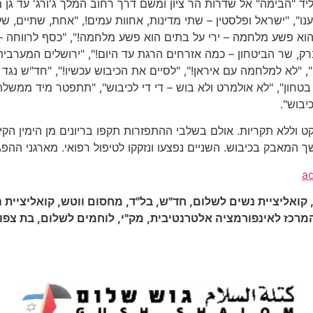
 "הבימה" אל שדרות הר ציון ומשם דרך רחוב המלך ג'ורג' עד גן מאי
דענו", "ישראל ופלסטין – שתי מדינות, אחוות עמים!, "אחת, שתיים, 
הוא פשע מלחמה – ירי על בתים הוא פשע מלחמה!", "כסף לרווחה – 
רק, שר הביטחון – כמה אזרחים הרגת עד היום!", "ירושלים המערבית
, "לא למלחמה עם איראן!", "לסיים את הכיבוש עכשיו!", "חד"ש נגד 
יבוש".
ללא תקריות. אולם בשלבי ההתפזרות תקפו בריונים מן הימין הקיצו
ך המאבק בכיבוש. השניים נפצעו ונזקקו לטיפול רפואי. מארגני ההפ
a
 קואליציית נשים לשלום, חד"ש, בל"ד, מחסום ווטש, קואליציית ה
מרכז לאינפורמציה אלטרנטיבית, מק"י, לוחמים לשלום, בת צפון,