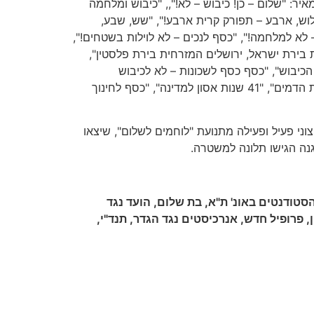
ר: "שלום – כן! כיבוש – לא!",, "כיבוש ומלחמה
שלוש, ארבע – תפורק קרית ארבע!", "שש, שבע,
לא למלחמה!", "כסף לנכים – לא לוילות בשטחים!",
 בירת ישראל, ירושלים המזרחית בירת פלסטין",
הכיבוש", "כסף כסף לשכונות – לא לכיבוש
ומלחמות", "הכיבוש הוא אסון – המושחתים לא יביאו בטחון", "לא אולמרט ולא בוש – די די לכיבוש", "תתפטר מיד ממשלת הדמים", "41 שנות אסון למדינה", "כסף לחינוך
ני פעיל ופעילה מתנועת "לוחמים לשלום", שיצאו
גנה הגישו תלונה למשטרה.
סטודנטים באונ' ת"א, בת שלום, הועד נגד
 פרופיל חדש, אנרכיסטים נגד הגדר, תנד"י,