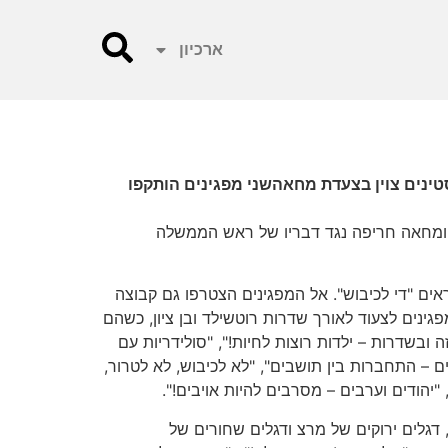
ארכיון
מפגינים ברחובות ת"איום השנה ה-41 לכיבוש השטחים הפלסטינים צוין בצעדת מחאהשני מפגינים הותקפו
גבול רצועת עזה ומחאה חריפה נגד דבריו של ראש הממשלה
ים "די לכיבוש". אל המפגינים הצטרפו גם קבוצה
שרכבו ברחובות העיר כשעל האופניים שלהם כרזות נגד הכיבוש. בסביבות השעה 6.00 החלו המפגינים לצעוד לאורך שדרות רוטשילד ובן ציון, כשהם
 ובשדרות – ילדות רוצות לחיות!", "סולידריות עם
ם – התחברות בין תושבים", "לא לכיבוש, לא לטרור,
יהודים וערבים – מסרבים להיות אויבים!".
 דגלים ירוקים של מרצ ודגלים שחורים של