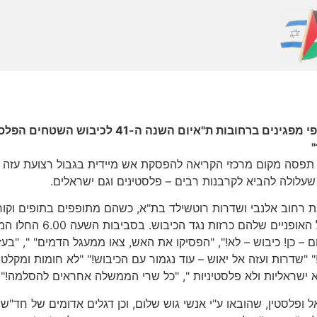
"הפסקת אש עכשיו – למען שדרות ועזה!" קראו אלפי 
"
עות השלום לציון יום השנה ה-41 לכיבוש תפסה מקום מרכזי הקריאה להפסקת אש מיידית ב
שעלולה להביא לקרבנות רבים – פלסטינים וגם ישראלים.
 רחוב אלנבי ושדרות רוטשילד בת"א, כשהם מתופפים בתופים וקורא
גדולה של רוכבי אופניים 
 – כן! כיבוש – לא!", "הפסיקו את האש, צאו ממעגל הדמים" ", "בעזה
 "שדרות ועזה אל יאוש – עוד נגמור עם הכיבוש!" "לא חומות ומקלטי
ישראליות ולא פלסטיניות ", "כל שרי הממשלה אחראים להסלמה!", "
פלסטין, שהובאו ע"י אנשי גוש שלום, וכן דגלים אדומים של חד"ש,