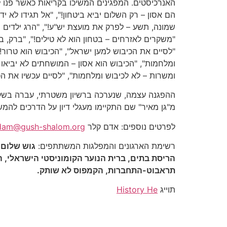
האנרכיסטים. המפגינים המשיכו בקריאות כאשר פנו ליד
הם אסון – רק השלום יביא ביטחון!", "אל תגידו לא י
שמונה, תשע – לפרק את מועצת יש"ע!", "הרג ילדים 
"משקרים לאזרחים – בטחון הוא לא טילים!", "ברק, ב
"לסיים את הכיבוש למען ישראל", "הכיבוש הוא טרור!"
ומשרות – לא לכיבוש ומלחמות", "לסיים עכשיו את הכ
ההפגנה עצמה, שנערכה ברשיון משטרתי, עברה בשקט ו
מ"גן מאיר" שם התקיימו מעגלי דיון על הדרכים להמש
לפרטים נוספים: אדם קלר
dam@gush-shalom.org
רשימת הארגונים והמפלגות המשתתפים:
גוש שלום,
הריסת בתים, ברית הנוער הקומוניסטי הישראלי, ה
תראבוט-התחברות, הקמפוס לא שותק.
תוייג
History He