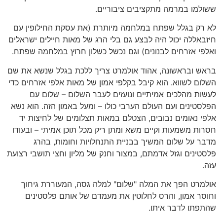
ששולמו במרמה מתקציבים ציבוריים.
לא רק בגלל שפתח במלחמה מיותרת (את עסקת החילופין עם
חיזבאללה יכול היה לבצע גם בלי הרג של מאות חיילים ישראלים
ואלפי אזרחים לבנונים) וגם נכשל כשלון חרוץ במלחמה שפתח.
בראש ובראשונה, אהוד אולמרט צריך ללכת בגלל שנשא את שם
השלום לשווא. הוא קיבל בקלפי אמון של מאות אלפי אזרחים כדי
לעשות מהלכים אמיתיים ונועזים לעבר השלום – שלום עם
הפלסטינים ועם העולם הערבי כולו – ומעל באמון הזה. הוא נשא
אלפי נאומים נבובים, הצטלם במאות תצלומים של לחיצות יד
חסרות משמעות וקיים משא ומתן ריק מכל תוכן אמיתי – ובעודו
מדבר על שלום המשיך בבניית התנחלויות וחומות, בהרג
פלסטינים וגזל אדמתם, במצור וחנק של מליון וחצי תושבי רצועת
עזה.
אולמרט הפך את המלה "שלום" למלה גסה, המעוררת גיחוך
וחוסר אמון, והרס לחלוטין את מעמדם של אותם פלסטינים
שהתפתו לדבר איתו.