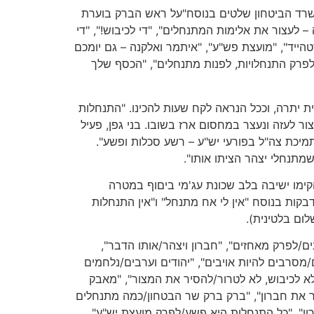
 משרד הביטחון שלטים בנוסח"על ראש הברק בוערת
 – לעצור את אלימות המתנחלים", "די לכיבוש!", "די
הייד", "מועצת פש"ע", "איתמר ואלקנה – גם יומכם
 " לפרק התנחלויות, לפנות מתנחלים", "הכסף שלך
ת יתרה, וככל הנראה לקח שעות להכינו. "התנחלות
 לעזה ונעצר במחסום ארז בשובו. בני גפן, פעיל
ט ארוך שהכין במו ידיו: "מתנחלי יצהר כרתו והציתו 10,000 עצי זית בבורין. תמיכת צה"ל בפורעי יש"ע – רשע סכלות ופשע".
שמתנחלי יצהר הציתו אותו".
ימו ישיבה בלב שכונת עג'מי ביםוף במטרה
בקות בנוסח "אין לי אח מתנחל" ו"אין התנחלות
ם/לפרק מאחזים", "חברון ויצהר/אותו הדבר",
/מסרבים להיות אויבים", "יהודים וערבים/נלחמים
 "לא לכיבוש, לא לטרור/להסיר את המצור", "מאבק
כבר את חברון", "ברק ברק שר הבטחון/כמה מתנחלים
ון", "כל התנחלות היא פשע/לפרק מועצת יש"ע",