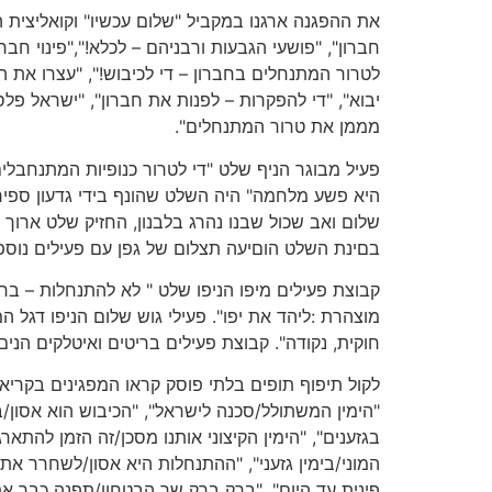
את ההפגנה ארגנו במקביל "שלום עכשיו" וקואליצית
חברון", "פושעי הגבעות ורבניהם – לכלא!","פינוי חבר
לטרור המתנחלים בחברון – די לכיבוש!", "עצרו את ה
יבוא", "די להפקרות – לפנות את חברון", "ישראל פלס
מממן את טרור המתנחלים".
פעיל מבוגר הניף שלט "די לטרור כנופיות המתנחבלי
היא פשע מלחמה" היה השלט שהונף בידי גדעון ספירו
בםינת השלט הוםיעה תצלום של גפן עם פעילים נוספים
קבוצת פעילים מיפו הניפו שלט " לא להתנחלות – ב
מוצהרת :ליהד את יפו". פעילי גוש שלום הניפו דגל 
חוקית, נקודה". קבוצת פעילים בריטים ואיטלקים הניםו את דגל ה
לקול תיפוף תופים בלתי פוסק קראו המפגינים בקריאו
"הימין המשתולל/סכנה לישראל", "הכיבוש הוא אסון/בש
בגזענים", "הימין הקיצוני אותנו מסכן/זה הזמן להתא
המוני/בימין גזעני", "ההתנחלות היא אסון/לשחרר את
פינית עד היום", "ברק ברק שר הבטחון/תפנה כבר את