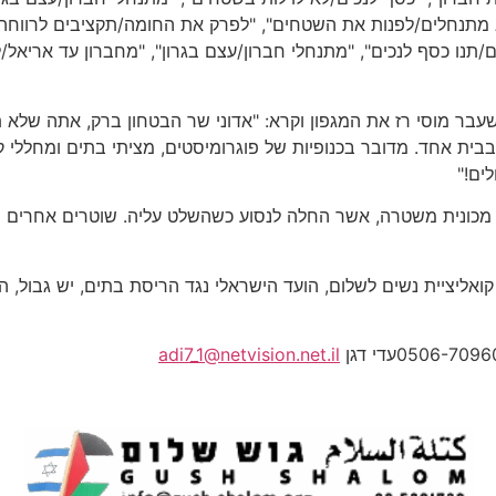
מתנחלים/לפנות את השטחים", "לפרק את החומה/תקציבים לרווחה", "
ם/תנו כסף לנכים", "מתנחלי חברון/עצם בגרון", "מחברון עד אריא
עבר מוסי רז את המגפון וקרא: "אדוני שר הבטחון ברק, אתה שלא 
ית אחד. מדובר בכנופיות של פוגרומיסטים, מציתי בתים ומחללי ק
ים!"
ל מכונית משטרה, אשר החלה לנסוע כשהשלט עליה. שוטרים אחרים ה
קואליציית נשים לשלום, הועד הישראלי נגד הריסת בתים, יש גבול, ה
adi7_1@netvision.net.il