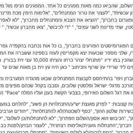
 השלום, שהביאו כמה מאות מפגינים כל אחד. המפגינים הניפו מול
ון עכשיו!!!", "לעצור את טרור המתנחלים", "אלימות הימין מכת מדינה
פוגרום בחברון", "הוציאו את הצבא והמתנחלים מחברון", "לא לאפרט
טין, שתי מדינות לשני עמים", " "די לכיבוש", "צאו מחברון עכשיו",
ם הפוגרומיסטים הפורעים בחברון", בו כל אות נכתבה בהקפדה גפרי
, שלני מספר שבועות יצא מקפריסין לעזה בספינה ששברה את המצור
שלום ואב שכול שבנו נהרג בלבנון, החזיק של
 ליד שרידי עץ שרוף והכיתוב " כאן היה עץ זית בן מאות שנים עד 
חברון ויפו" בהתיחסם לקבוצת המתנחלים שבאו מהגדה המערבית והק
המורכב מדגלי ישראל ופלסטין שלובים, וסבבו בקהל שכהם מפיצים מד
שלום האירופי, בצבעי הקשת בענן ועליו המלה "Pace" (שלום בלטינית).
ת קצובות: " לפרק מועצת יש"ע/התנחלויות הן פשע", "להלחם בגזעני
ירות שלטון ההון", "כסף לשכונות/לא להתנחלויות", "יהודים וערבים
רגן", "הכיבוש הוא אסון/השלום הפתרון", "לא להתנחלות/כן לשלום",
 חברון","התנחלות גזענית/אלימות רצחנית", "לעצור הבזיון/לפנות 
 חברון", "כסף לנכים/לא לוילות בשטחים", "מתנחלי חברון/עצם בגר