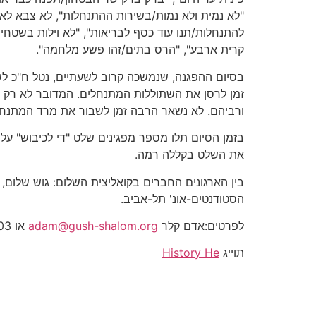
"לא נמית ולא נמות/בשירות ההתנחלות", לא צבא לא 
להתנחלות/תנו עוד כסף לבריאות", "לא וילות בשטחי
קרית ארבע", "הרס בתים/זהו פשע מלחמה".
בסיום ההפגנה, שנמשכה קרוב לשעתיים, נטל ח"כ לש
זמן לרסן את השתוללות המתנחלים. המדובר לא רק בב
ורביהם. לא נשאר הרבה זמן לשבור את מרד המתנחל
בזמן הסיום תלו מספר מפגינים שלט "די לכיבוש" ע
את השלט בקללה רמה.
בין הארגונים החברים בקואליצית השלום: גוש שלום, 
הסטודנטים-אונ' תל-אביב.
לפרטים:אדם קלר
adam@gush-shalom.org
או 0506-709603עדי דגן
תוייג
History He