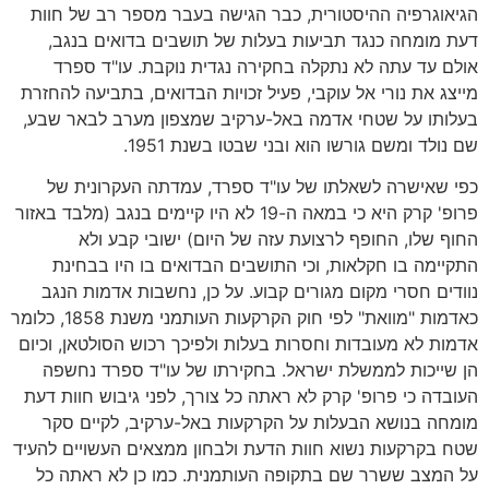
הגיאוגרפיה ההיסטורית, כבר הגישה בעבר מספר רב של חוות
דעת מומחה כנגד תביעות בעלות של תושבים בדואים בנגב,
אולם עד עתה לא נתקלה בחקירה נגדית נוקבת. עו"ד ספרד
מייצג את נורי אל עוקבי, פעיל זכויות הבדואים, בתביעה להחזרת
בעלותו על שטחי אדמה באל-ערקיב שמצפון מערב לבאר שבע,
שם נולד ומשם גורשו הוא ובני שבטו בשנת 1951.
כפי שאישרה לשאלתו של עו"ד ספרד, עמדתה העקרונית של
פרופ' קרק היא כי במאה ה-19 לא היו קיימים בנגב (מלבד באזור
החוף שלו, החופף לרצועת עזה של היום) ישובי קבע ולא
התקיימה בו חקלאות, וכי התושבים הבדואים בו היו בבחינת
נוודים חסרי מקום מגורים קבוע. על כן, נחשבות אדמות הנגב
כאדמות "מוואת" לפי חוק הקרקעות העותמני משנת 1858, כלומר
אדמות לא מעובדות וחסרות בעלות ולפיכך רכוש הסולטאן, וכיום
הן שייכות לממשלת ישראל. בחקירתו של עו"ד ספרד נחשפה
העובדה כי פרופ' קרק לא ראתה כל צורך, לפני גיבוש חוות דעת
מומחה בנושא הבעלות על הקרקעות באל-ערקיב, לקיים סקר
שטח בקרקעות נשוא חוות הדעת ולבחון ממצאים העשויים להעיד
על המצב ששרר שם בתקופה העותמנית. כמו כן לא ראתה כל