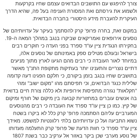
צורך להיפגש עם התושבים הבדואים עצמם שחיו בקרקעות
ולשמוע את גירסתם ואת המסורת העניפה בעל פה, שהיא הדרך
העיקרית להעברת מידע היסטורי בחברה הבדואית.
במקום זאת, בחרה פרופ' קרק להסתמך בעיקר על עדויותיהם של
נוסעים אירופאים ואמריקאים שביקרו בנגב במהלך המאה ה-19.
בחקירתו הנגדית ציין עו"ד ספרד בפני העדה כי חוקרים רבים
בישראל ובעולם מטילים ספק באמינותם של נוסעים אלה,
במיוחד לאור העובדה כי רבים מהם הגיעו לארץ מתוך מניעים
דתיים נוצריים והתענינו יותר בעתיקות מתקופת התנ"ך מאשר
בתושבים שחיו בנגב בזמן ביקורם, כי חלקם הפגינו דעה קדומה
שלילית כנגד הבדואים, וכי תפיסתם מהו "מקום ישוב" ומהי
"חקלאות" נגזרה מתפיסות אירופיות ולא כללה צורת חיים בדואית
בה אנשים עוברים במחזוריות קבועה בין מיקום של חורף ומיקום
של קיץ. כמו כן ציין עו"ד ספרד את העובדה כי רבים מהנוסעים
המערביים עליהם הסתמכה פרופ' קרק כלל לא ביקרו בשטח
נשוא התביעה ועל כן עדויותיהם בלתי רלוונטיות למשפט. מאידך
ציין עו"ד ספרד כי חוות הדעת של פרופ' קרק התעלמה מעדותו
של נוסע מערבי שכן ביקר באזור אל ערקיב כבר בשנת 1807