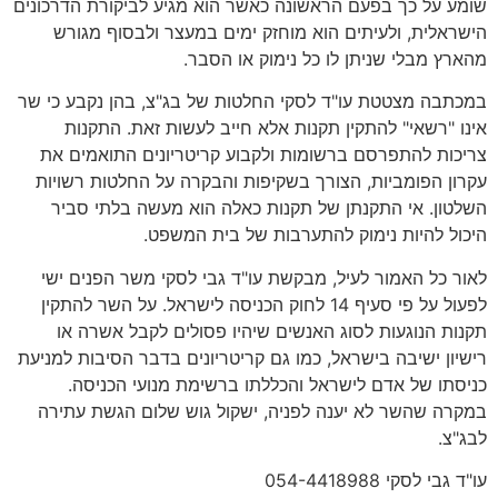
שומע על כך בפעם הראשונה כאשר הוא מגיע לביקורת הדרכונים
הישראלית, ולעיתים הוא מוחזק ימים במעצר ולבסוף מגורש
מהארץ מבלי שניתן לו כל נימוק או הסבר.
במכתבה מצטטת עו"ד לסקי החלטות של בג"צ, בהן נקבע כי שר
אינו "רשאי" להתקין תקנות אלא חייב לעשות זאת. התקנות
צריכות להתפרסם ברשומות ולקבוע קריטריונים התואמים את
עקרון הפומביות, הצורך בשקיפות והבקרה על החלטות רשויות
השלטון. אי התקנתן של תקנות כאלה הוא מעשה בלתי סביר
היכול להיות נימוק להתערבות של בית המשפט.
לאור כל האמור לעיל, מבקשת עו"ד גבי לסקי משר הפנים ישי
לפעול על פי סעיף 14 לחוק הכניסה לישראל. על השר להתקין
תקנות הנוגעות לסוג האנשים שיהיו פסולים לקבל אשרה או
רישיון ישיבה בישראל, כמו גם קריטריונים בדבר הסיבות למניעת
כניסתו של אדם לישראל והכללתו ברשימת מנועי הכניסה.
במקרה שהשר לא יענה לפניה, ישקול גוש שלום הגשת עתירה
לבג"צ.
עו"ד גבי לסקי 054-4418988