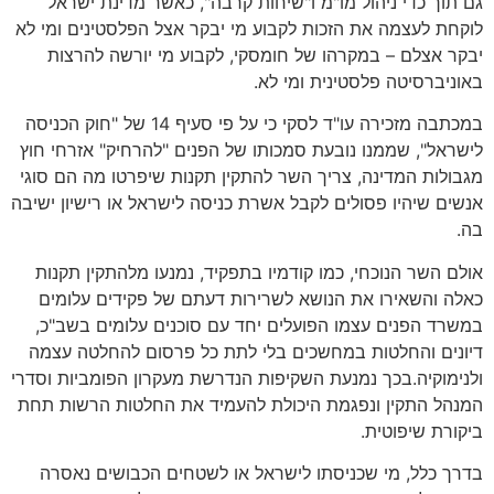
גם תוך כדי ניהול מו"מ ו"שיחות קרבה", כאשר מדינת ישראל
לוקחת לעצמה את הזכות לקבוע מי יבקר אצל הפלסטינים ומי לא
יבקר אצלם – במקרהו של חומסקי, לקבוע מי יורשה להרצות
באוניברסיטה פלסטינית ומי לא.
במכתבה מזכירה עו"ד לסקי כי על פי סעיף 14 של "חוק הכניסה
לישראל", שממנו נובעת סמכותו של הפנים "להרחיק" אזרחי חוץ
מגבולות המדינה, צריך השר להתקין תקנות שיפרטו מה הם סוגי
אנשים שיהיו פסולים לקבל אשרת כניסה לישראל או רישיון ישיבה
בה.
אולם השר הנוכחי, כמו קודמיו בתפקיד, נמנעו מלהתקין תקנות
כאלה והשאירו את הנושא לשרירות דעתם של פקידים עלומים
במשרד הפנים עצמו הפועלים יחד עם סוכנים עלומים בשב"כ,
דיונים והחלטות במחשכים בלי לתת כל פרסום להחלטה עצמה
ולנימוקיה.בכך נמנעת השקיפות הנדרשת מעקרון הפומביות וסדרי
המנהל התקין ונפגמת היכולת להעמיד את החלטות הרשות תחת
ביקורת שיפוטית.
בדרך כלל, מי שכניסתו לישראל או לשטחים הכבושים נאסרה