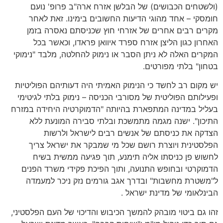
(ולשטחים הכבושים) של הבלשן אזרח ארה"ב פרופ' נועם
חומסקי – אחד מהוגי הדיעות החשובים בימינו. זאת לאחר
מקרים רבים אחרים של אזרחי חוץ שכניסתם נאסרה בזמן
האחרון כגון הליצן אזרח ספרד איוואן פראדו, וכאשר בכל
המקרים האלה לא ניתן הסבר או נימוק להחלטה, מלבד "נימוקי
בטחון" בלתי מפורטים.
יש מקום רב לחשד כי הנימוק האמיתי היה דעותיהם הפוליטיות
ופעילותם הפוליטית של מסורבי הכניסה – נימוק בלתי לגיטימי
בעליל במדינה המתפארת בהיותה "הדמוקרטיה היחידה במזרח
התיכון". ישנה מגמה מתמשכת ובלתי סבירה המונעת ללא
הצדקה את כניסתם של אנשים רבים לישראל ולרשות
הפלסטינית ויוצרת רושם שכל מי שמבקר את ישראל צריך
לחשוש פן כניסתו אליה תימנע, תוך פגיעה ממשית בשיח
הדמוקרטי ובחופש התנועה, ותוך הפיכת פקידי משרד הפנים
ל"משטרת מחשבות" ובדרך אגב גורמים נזק ניכר למעמדה
הבינלאומי של מדינת ישראל .
זהו גם ביטוי מובהק להמשך הכיבוש והדיכוי של העם הפלסטיני,