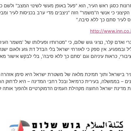
ונות כסגן ראש העיר, הוא "פעל באופן מעשי לשינוי המצב" ולשם 
ן הקיצוני כי אנשי ה"משמר" הזה "ניצבים מדי ערב בכניסות לעיר ו
 לעיר סתם כך ללא סיבה."
http://www.inn.co.
רי ואדם קלר, נציגי גוש שלום, כי "מטרותיו ופעילותו של 'משמר העי
עליל ובמפגיע. אין ספק כי לאזרחי ישראל בלי הבדל דת גזע ולאום יש
יבורי, כראות עיניהם וגם 'סתם כך ללא סיבה', בלי לבקש אישור מאיש
יר בישראל ותוך תמיכת מלאה של משטרת ישראל היא סימן אזהרה ח
נים – בממשלה, בעירית כרמיאל ובכל רחבי המדינה – היא לדחוק ה
ת מדינת ישראל החוצה מקהילת העמים הדמוקרטיים ולהפוך אותה למ