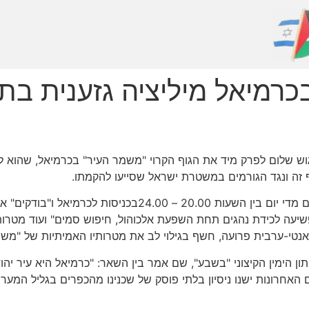
בכרמיאל מיליציה גזענית בת
שלום לפרק מיד את הגוף הקרוי "משמר העיר" בכרמיאל, שהוא למעש
ף זה ונגד הגורמים במשטרת ישראל שסייעו להקמתו.
"משמר העיר" כולל כ-150 "מתנדבים" אשר מתייצבים מדי יום בין 
עה לכידת נהגים תחת השפעת אלכוהול, חיפוש סמים" ועוד מטרות לג
נטי-ערבית פרועה, חשף בגילוי לב את מטרותיו האמיתיות של "משמ
ן הימין הקיצוני "בשבע", שם אמר בין השאר: "כרמיאל היא עיר יהודי
ם האחרונות ישנו ניסיון בלתי פוסק של שכנינו מהכפרים בגליל המער