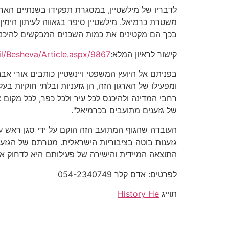
לדבריו של מילשטיין, במסגרת תפקידו בשנתיים האחר
משטרת כרמיאל. מילשטיין סיפר בגאווה לעיתון הימי
בכך הם מקטינים את כמות השכנים המבקשים להיכנס
קישור לראיון המלא:
il/Besheva/Article.aspx/9867
בפניתם אל היועץ המשפטי ויינשטיין כותבים אורי אבנ
ומפעילו של הארגון הזה, הן גזעניות ובלתי חוקיות ב
רחבי המדינה ולהיכנס לכל עיר ולכל כפר, לכל מקום צ
של גזענים מתועבים בכרמיאל".
העובדה שהגוף המתועב הזה הוקם על ידי סגן ראש ע
גזענות בוטה בציבוריות הישראלית. מטרתם של הגזע
התוצאה המיידית והישירה של פעילותם היא לדחוק א
לפרטים: אדם קלר 054-2340749
תוייג
History He