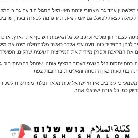
שטיין עמד גם מאחורי יוזמת האי-מייל הסגול הידועה גם כ"המלשי
ת כאלה לצאת לפועל. גם יוזמה גזענית זו גרמה לסערה בעיר, שרבים
יסה לצבור הון פוליטי ולרכב על גל הגזענות השוטף את הארץ. אדם 
ך לכהן בתפקיד כזה. טעה עדי אלדר כאשר מלכתחילה מינה את מילש
את המלאכה ולפרק מיידית את המיליציה הגזענית שהקים, הפועלת 
פנה בהתייחסות לגל הגזעני העכור המציף אותנו, שהחל בהצעות חוק
ינה בתופעות כגון ההסתה והאלימות ברחובות צפת.
משמעי כי לערבים אזרחי ישראל זכות מלאה ובלתי מעורערת לשכור 
יוק כמו כל אזרח ישראלי אחר.