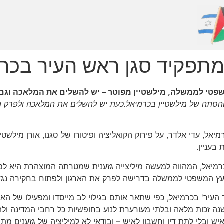
 מתפקיד סגן ראש העיר בכר
שפטי לממשלה, מילשטיין מפוטר – יש להשלים את המלאכה וגם 
הסתה של מילשטיין בכרמיאל.כעת יש להשלים את המלאכה ולפרק מי
אל, עדי אלדר, על פירוק הקואליציה ופיטורו של סגנו, אורן מילשטיי
בעניין.
כרמיאל, המהווה למעשה מיליצייה גזענית שמטרתה המוצהרת היא למ
היועץ המשפטי לממשלה בדרישה לפרק את הארגון ולפתוח בחקירה נגד 
העיר' בכרמיאל, כפי שתאר אותם בגילוי לב מייסדו ומפעילו של הארגו
שנה זכות מלאה ובלתי מעורערת לנוע בחופשיות כל רחבי המדינה ולהי
ש ובלי לתת דין וחשבון לאיש – ובודאי לא למיליציה של גזענים מת