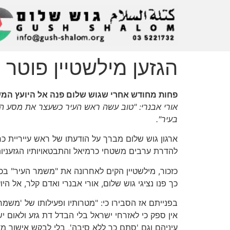
הגזען מילשטיין פוטר
פחות מחודש אחרי שגוש שלום פנה אל היועץ המ
אורי אבנרי: "טוב עשה ראש העיר כשעצר את מסע ה
בעיר".
ארגון גוש שלום מברך על הודעתו של ראש עייריית כרמי
להדרת ערבים משטחי כרמיאל והתבטאויותיו הגזעניות 
כזכור, מילשטיין הקים לאחרונה את "משמר העיר" ב
כך פנו נציגי גוש שלום, אורי אבנרי ואדם קלר, אל 
בפנייתם אז הסבירו כי: "מטרותיו ופעילותו של 'משמר 
אין ספק כי לאזרחי ישראל בלי הבדל דת גזע ולאום י
עיניהם וגם 'סתם כך ללא סיבה', בלי לבקש אישור מאי