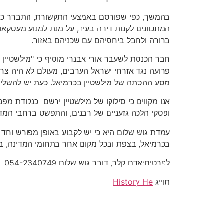
בהמשך, כפי שפורסם באמצעי התקשורת, התברר כי מיל
המתכוונים לקנות דירה בעיר, על מנת למנוע מעסקאו
ברורה ולחבל ביחסיהם עם שכניהם באזור.
חבר הכנסת לשעבר אורי אבנרי מוסיף כי "מילשטיין נ
פרועה נגד אזרחי ישראל הערבים, מעולם לא היה צרי
מסע ההסתה של מילשטיין בכרמיאל. כעת יש להשלים 
אנו מקווים כי סילוקו של מילשטיין ירשם כנקודת מ
ופסקי הלכה גזעניים של רבנים, והתפשט ברחבי המד
עמדת גוש שלום היא כי יש לקבוע באופן מפורש וחד 
בכרמיאל, בצפת ובכל מקום אחר בתחומי המדינה, בד
לפרטים:אדם קלר, דובר גוש שלום 054-2340749
תוייג
History He