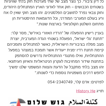
כל דיון ציבורי. כך נוצר מצב של שתי מערכות חוק בלתי שוויוניות
בשטחים הכבושים – חוק אחד לאדוני הארץ המתנחלים היהודים,
וחוק צבאי נפרד לתושבים הפלסטינים. זהו מצב חוקי שאין לו אח
ורע בעולם המערבי המודרני, וכל הדוגמאות ההיסטוריות הן
מתחום השלטון הקולוניאלי בארצות שונות."
בעניין רישיון ההפעלה של "הרדיו האזורי באיו"ש", מסר קלר:
"תחנת 'גלי ישראל', הפועלת בשטחי הגדה המערבית, יוצרת
מצב מפלה בציבוריות הישראלית, כאשר למתנחלים ותומכיהם
קיימת תחנת רדיו ימנית ייעודית אשר תומכת במוצהר במפעל
ההתנחלויות, ואילו מתנגדי ההתנחלויות נדרשים להסתפק
בתחנות שידור המחויבות לעקרון הניטראליות והאיזון העיתונאי.
זהו מצב בלתי מתקבל על הדעת והצוות המשפטי שלנו ימשיך
לחפש דרכים משפטיות נוספות כדי לשנותו."
לפרטים: אדם קלר, 054-2340749
תוייג
History He