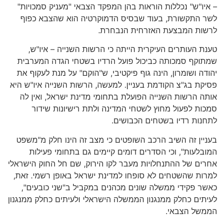
– איו"ש" נכללות הוראות בהן המפקד הצבאי "מעניק סמכויות"
לשר התקשורת, בעוד שבסיס הדמוקרטיה הוא שהצבא כפוף
לרשות המבצעת האזרחית הנבחרת.
טענת העותרים העיקרית הייתה כי הרשות השנייה – איו"ש,
שמתוקף סמכותה כביכול פועל הרדיו בשטחי הגדה המערבית
יהודה ושומרון, הינה גוף פיקטיבי, ש"הוקם" על מנת לעקוף את
פסיקת בג"צ הקודמת בעניין. למעשה, הרשות השנייה איו"ש היא
אותה הרשות השנייה הפועלת בתחומי מדינת ישראל, ואין לה
סמכות לפעול מחוץ לשטחי המדינה ולתת רישיונות שידור
לתחנות רדיו בשטחים הכבושים.
בעניין זה השיב הרכב השופטים כי מצב זה הינו חלק מ"משפט
המובלעות", וכי הסדרים דומים קיימים גם בתחומי פעילות
אחרים של ההתנחלויות מעבר לקו הירוק, שם חל החוק הישראלי
למרות שהשטחים לא סופחו למדינת ישראל באופן רשמי. זאת,
כאשר פקידי ממשלה שונים מכהנים במקביל ב"שני כובעים",
לעיתים כחלק ממנגנון הממשלה הישראלי ולעיתים כחלק ממנגנון
הממשל הצבאי.