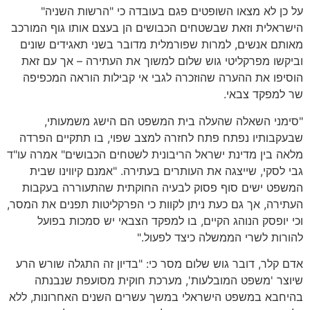
על כן לא מצאו השופטים פגם בעובדה כי "הרשות השניה"
הישראלית וזאת שבשטחים הכבושים הן בעצם אותו גוף המורכב
מאותם אנשים, למרות שפורמלית מדובר בשני תאגידים שונים
וביקשו מפרקליטי גוש שלום למשוך את העתירה – אך עם זאת
הוסיפו את ההערה שהוזכרה לגבי אי קבילות הוראה המכפיפה
שר למפקד צבאי.
"סימני השאלה שהעלה בית המשפט הם הישג משמעותי,
שבעקבותיו נפתח פתח לחזרה למצב שפוי, בו תתקיים הפרדה
מלאה בין מדינת ישראל הריבונית לשטחים הכבושים" אמרה עו"ד
גבי לסקי, שייצגה את העותרים בעתירה. "אמנם קיווינו שבית
המשפט ישים סוף פסוק לבעיה החוקתית שהתעוררה בעקבות
העתירה, אך גם כעת ניתן לקוות כי הפרקליטות תפנים את המסר,
וכי יופסק הנוהג הקיים, בו למפקד הצבאי יש סמכות בפועל
להורות לשרי הממשלה כיצד לפעול."
אדם קלר, דובר גוש שלום מסר כי: "בדיון זה התגלה שורש הרע
שיוצר 'משפט המובלעות', מערכת חוקית מסועפת שנבנתה
בהיחבא במשפט הישראלי במשך עשרים השנים האחרונות, ללא