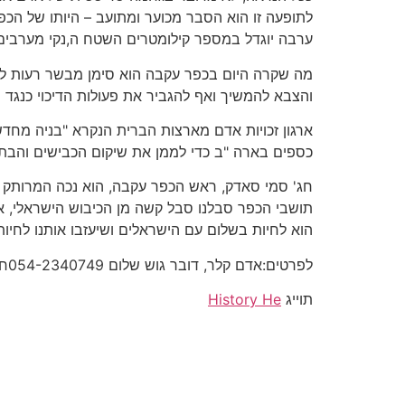
לתופעה זו הוא הסבר מכוער ומתועב – היותו של ה
ערבה יוגדל במספר קילומטרים השטח ה,נקי מערבים'
מה שקרה היום בכפר עקבה הוא סימן מבשר רעות לג
והצבא להמשיך ואף להגביר את פעולות הדיכוי כנגד 
ארגון זכויות אדם מארצות הברית הנקרא "בניה מחד
כספים בארה "ב כדי לממן את שיקום הכבישים והבתי
חג' סמי סאדק, ראש הכפר עקבה, הוא נכה המרותק ל
תושבי הכפר סבלנו סבל קשה מן הכיבוש הישראלי, א
הוא לחיות בשלום עם הישראלים ושיעזבו אותנו לחיות
לפרטים:אדם קלר, דובר גוש שלום 054-2340749חג' סמי סאדק, ראש הכפר עקבה (דובר עברית) 054-2340749
תוייג
History He