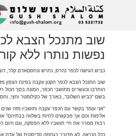
נפשות נותרו ללא קור
כביש הגישה לכפר נהרס, נחרש ונחסםאדם קלר, דובר
שוב התנכל הצבא לכפר הקטן עקבה בפינה הצפון מזר
הוחרבו וכעשרים מתושבי הכפר, המונה בסך הכול רק 
בשם "כביש השלום", באורך של כקילומטר וחצי, וחסמ
"אני עומד בקשר עם הכפר עקבה ותושביו מזה שנים 
אלימות והם אך מבקשים לחיות בשלווה בבתיהם" אומ
רבות ממרר את חיי תושביו ללא הפסקה, וגם היום ה
ככל הנראה, לא מדובר בגחמה סדיסטית של אדם אחד