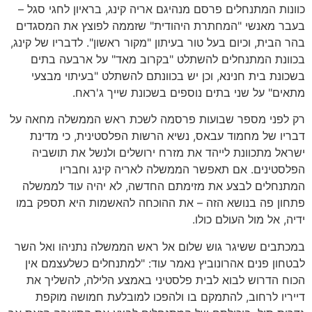
כוונות המתנחלים פרסם מנהיגם אריה קינג, בראיון לחגי סגל –
בעבר מאנשי "המחתרת היהודית" שזממה לפוצץ את המסגדים
בהר הבית, וכיום בעל טור בעיתון "מקור ראשון". לדבריו של קינג,
בכוונת המתנחלים להשתלט "בקרוב מאד" על ארבעה בתים
בשכונת בית חנינא, וכן יש בכוונתם להשתלט "בעיתוי מבצעי
מתאים" על שני בתים נוספים בשכונת שייך ג'ראח.
רק לפני מספר שבועות פרסמה לשכת ראש הממשלה מחאה על
דבריו של מחמוד עבאס, נשיא הרשות הפלסטינית, כי מדינת
ישראל מתכוונת לייהד את מזרח ירושלים ולנשל את תושביה
הפלסטינים. אם תאפשר הממשלה לאריה קינג וחבריו
המתנחלים לבצע את מזימתם החדשה, לא יהיה עוד לממשלה
פתחון פה בנושא הזה – את ההוכחה להאשמות היא תספק במו
ידיה, אל מול העולם כולו.
במכתבים ששיגר גוש שלום אל ראש הממשלה נתניהו ואל השר
לבטחון פנים אהרונוביץ נאמר עוד: "למתנחלים כשלעצמם אין
הכוח הדרוש לבוא לבית פלסטיני באמצע הלילה, להשליך את
דייריו לרחוב, להתמקם בו ולהפכו למובלעת חמושה מוקפת