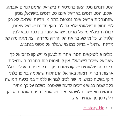
הסטודנטים מכל האוניברסיטאות בישראל הוזמנו לנאום אובמה.
ואולם, הסטודנטים באריאל אינם סטודנטים בישראל, מכיון
שהתנחלות אריאל אינה נמצאת בתחומי מדינת ישראל. לא רק
לפי החוק הבינלאומי אלא גם לפי חוקי מדינת ישראל עצמה,
גבולה הבינלאומי של מדינת ישראל עובר בין כפר סבא לבין
קלקיליה, וכל מי שעובר את הקו הירוק מזרחה יוצא מתחומיה של
מדינת ישראל – בדיוק כמו מי שעולה על מטוס בנתב"ג.
יכולים פוליטיקאים חסרי אחריות לטעון כי "יש קונצנזוס על כך
שאריאל שייכת לישראל". אין קוbצנזוס כזה בחברה הישראלית,
ובזירה הבינלאומית יש קונצנזוס הפוך – כל מדינות העולם, כולל
ארצות הברית, רואות באריאל התנחלות שהוקמה באופן בלתי
חוקי בשטח כבוש. מי שהולכים לגור או ללמוד במובלעת חמושה
בלב שטח כבוש צריכים לדעת שיצטרכו לשלם על כך מחיר.
החמצת האפשרות לשמוע נאום נשיאותי בבניני האומה היא רק
חלק קטן מן המחיר הזה.
תוייג
History He