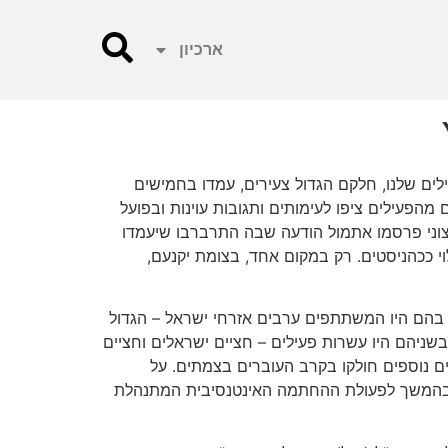
ארכיון
לים שלנו, חלקם הגדול צעירים, עמדו בחמישים
מהפעילים ציפו לעימותים ותגובות עוינות ובפועל
קיצוני פרסמו אתמול הודעה שבה התרברבו שיעמדו
י ככהניסטים. רק במקום אחד, בצומת יקנעם,
בהם היו המשתתפים ערבים אזרחי ישראל – הגדול
שניהם היו עשרות פעילים – חציים ישראלים וחציים
ם נוספים חולקו בקרב העוברים בצמתים. על
לה להגיע להסכם עד אביב 2014 חתמו אלפים רבים, וזאת בהמשך לפעולת ההחתמה האינטנסיבית המתנהלת