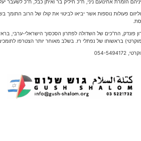
ם הזמרת אחינועם ניני, ח"כ חיליק בר ואיתן כבל, ח"כ לשעבר יעל די
ליזום פעולות נוספות אשר יביאו לביטוי את קולו של הרוב התומך ב
סת.
קרטי) בראשותו של נפתלי רז. בשלב מאוחר יותר הצטרפו לתומכים
054-549