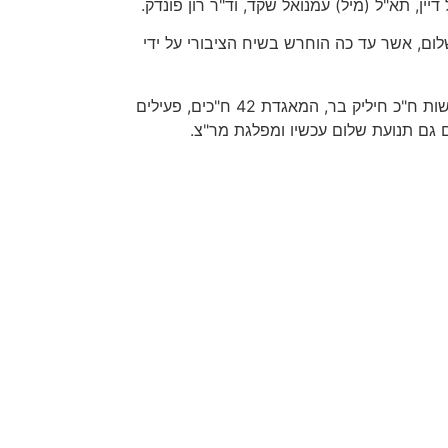
ין, תא"ל (מיל) עמנואל שקד, וד"ר רון פונדק.
שלום, אשר עד כה הוחרש בשיח הציבורי על ידי
את הפעולה יזמו פורום ארגוני השלום, בראשות ד"ר רון פונדק, הח"כים של השדולה לפתרון הסכסוך הישראלי-ערבי, בראשות ח"כ חיליק בר, המאגדת 42 ח"כים, פעילים
 גם תנועת שלום עכשיו ומפלגת מר"צ.