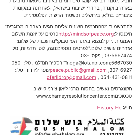
הוביל מסםר רב של קונגרסים דומים באוניברסיטאות מובילות
בארה"ב וקנדה, בחדרי ישיבות בישראל, ולאחרונה במקומות
ציבוריים בת"א, בירושלים ובשטחי הרשות הפלסטינית.
להתרשמות מההסכמים השונים אליהם הגיעו בעבר ה"מבוגרים"
היכנסו ל:
http://mindsofpeace.org
פרטים על יוזמת השלום
העממית ניתן למצוא באתר הפייסבוק:"מחשבות של שלום:
אזרחים עושים שלום."לפרטים נוספים:נוגה, לוטן תדמיות, טל:
03-5667474; פקס: 03-
5667030;noga@lotanpr.comד"רספיר הנדלמן, טל: 050-
307-6927,
peace.public@gmail.com
עופר לידרור, טל.:
oferlidror@gmail.com
054-431-0811 ,
הקונגרסים נעשים בחסות מרכז ליאון צ'רני ליישוב
סכסוכיםwww.charneyresolutioncenter.com
תוייג
History He