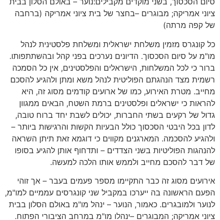
סיום הסכסוך, בשני מוקדים מקבילים:נוער – באולם הסלון בבית
ציוני אמריקה; מבוגרים –בחצר של בית ציוני אמריקה (ברחבה
של קפה מרתה)
כל קונגרס מזמין משלחת ישראלית ומשלחת פלסטינית לנהל
מו"מ על סיום הסכסוך. הדיונים נערכים בפני קהל ובהשתתפותו.
ברור כי לכל המשלחות, הישראלים והפלסטינים, אין כל הסמכה
רשמית מצד הנהגתם הפוליטית לנהל משא ומתן ולהגיע להסכם
מחייב. מטרת האירוע, כמו של ארועים קודמים מסוג זה, היא
להראות כי ישראלים ופלסטינים ברמת השטח, הבאים ממגוון
גדול של רקעים בשתי החברות, יכולים לשבת יחד ברוח טובה,
לדון בכל היבטי הסכסוך כולל הבעיות הקשות והרגישות ביותר –
ולהגיע להסכמה. המארגנים מקווים כי דוגמא זאת תיתן השראה
להנהגות הפוליטיות בשני הצדדים – ותדחוף אותן להגיע בסופו
של דבר להסכם מחייב ולממש אותו הלכה למעשה.
אירועים מסוג זה כבר התקיימו מספר פעמים בעבר – אך זוהי
הפעם הראשונה בה ייערכו במקביל שני קונגרסים עממיים למו"מ,
לנוער ולמובגרים. כאמור, הנוער – ינהל מו"מ באולם הסלון בבית
ציוני אמריקה; המבוגרים –ינהלו מו"מ במרחב הציבורי הפתוח.