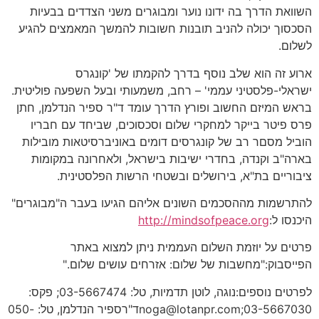
השוואת הדרך בה ידונו נוער ומבוגרים משני הצדדים בבעיות
הסכסוך יכולה להניב תובנות חשובות להמשך המאמצים להגיע
לשלום.
ארוע זה הוא שלב נוסף בדרך להקמתו של 'קונגרס
ישראלי-פלסטיני עממי' – רחב, משמעותי ובעל השפעה פוליטית.
בראש המיזם החשוב ופורץ הדרך עומד ד"ר ספיר הנדלמן, חתן
פרס פיטר בייקר למחקרי שלום וסכסוכים, שביחד עם חבריו
הוביל מסםר רב של קונגרסים דומים באוניברסיטאות מובילות
בארה"ב וקנדה, בחדרי ישיבות בישראל, ולאחרונה במקומות
ציבוריים בת"א, בירושלים ובשטחי הרשות הפלסטינית.
להתרשמות מההסכמים השונים אליהם הגיעו בעבר ה"מבוגרים"
היכנסו ל:
http://mindsofpeace.org
פרטים על יוזמת השלום העממית ניתן למצוא באתר
הפייסבוק:"מחשבות של שלום: אזרחים עושים שלום."
לפרטים נוספים:נוגה, לוטן תדמיות, טל: 03-5667474; פקס:
03-5667030;noga@lotanpr.comד"רספיר הנדלמן, טל: 050-