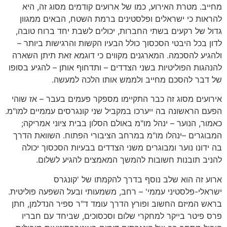
מחייב. מטרת האירוע, כמו של ארועים קודמים מסוג זה, היא
להראות כי ישראלים ופלסטינים ברמת השטח, הבאים ממגוון
גדול של רקעים בשתי החברות, יכולים לשבת יחד ברוח טובה,
לדון בכל היבטי הסכסוך כולל הבעיו הקשות והרגישות ביותר –
ולהגיע להסכמה. המארגנים מקווים כי דוגמא זאת תיתן השארה
להנהגות הפוליטיות בשני הצדדים – ותדחוף אותן – להגיע בסופו
של דבר להסכם מחייב ולממש אותו הלכה למעשה.
אירועים מסוג זה כבר התקיימו מספקר פעמים בעבר – אז שוהי
הפעם הראשונה בה ייערכו במקביל שני קונגרסים עממיים למו"מ.
כאמור, הנוער – ינהל מו"מ באולם הסלון בבית ציוני אמריקה;
המבוגרים –ינהלו מו"מ במרחב הציבורי הפתוח. השוואת הדרך
בה ידונו נוער ומבוגרים משני הצדדים בבעיות הסכסוך יכולה
להניב תובנות חשובות להמשך המאמצים להגיע לשלום.
ארוע זה הוא שלב נוסף בדרך להקמתו של 'קונגרס
ישראלי-פלסטיני עממי' – רחב, משמעותי ובעל השפעה פוליטית.
בראש המיזם החשוב ופורץ הדרך עומד ד"ר ספיר הנדלמן, חתן
פרס פיטר בייקר למחקרי שלום וסכסוכים, שביחד עם חבריו