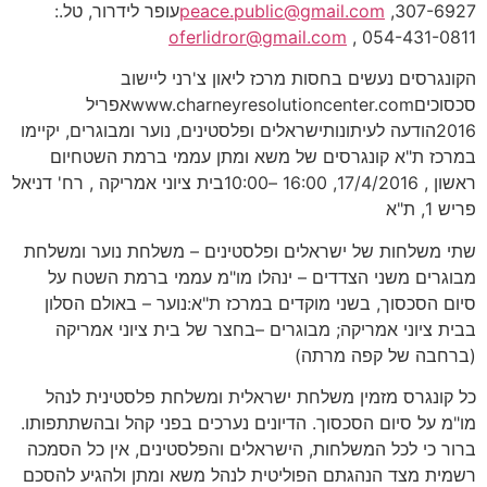
307-6927,
peace.public@gmail.com
עופר לידרור, טל.:
oferlidror@gmail.com
054-431-0811 ,
הקונגרסים נעשים בחסות מרכז ליאון צ'רני ליישוב
סכסוכיםwww.charneyresolutioncenter.comאפריל
2016הודעה לעיתונותישראלים ופלסטינים, נוער ומבוגרים, יקיימו
במרכז ת"א קונגרסים של משא ומתן עממי ברמת השטחיום
ראשון , 17/4/2016, 16:00 –10:00בית ציוני אמריקה , רח' דניאל
פריש 1, ת"א
שתי משלחות של ישראלים ופלסטינים – משלחת נוער ומשלחת
מבוגרים משני הצדדים – ינהלו מו"מ עממי ברמת השטח על
סיום הסכסוך, בשני מוקדים במרכז ת"א:נוער – באולם הסלון
בבית ציוני אמריקה; מבוגרים –בחצר של בית ציוני אמריקה
(ברחבה של קפה מרתה)
כל קונגרס מזמין משלחת ישראלית ומשלחת פלסטינית לנהל
מו"מ על סיום הסכסוך. הדיונים נערכים בפני קהל ובהשתתפותו.
ברור כי לכל המשלחות, הישראלים והפלסטינים, אין כל הסמכה
רשמית מצד הנהגתם הפוליטית לנהל משא ומתן ולהגיע להסכם