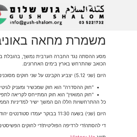
משמרת מחאה באוניברס
מסע ההסתה נגד החברה הערבית נמשך, בהובלת בנימ
הכואב שהתרחש בארץ בימים האחרונים.
היום (שני 5.12) יצביע הקבינט על שני חוקים מסוכנים: "חוק ההסדרה" ו"חוק המואזין".
"חוק ההסדרה" הוא חוק שמכשיר ומעניק לגיטימצ
"חוק המואזין" הוא חוק המתייחס לקריאה לתפי
כל ההתרחשויות הללו הם המשך ישיר למדיניות הממש
היום (שני) בשעה 11:30 בבוקר יעמדו סטודנטים יהודים וערבים במשמרת מחאה בכיכר אנטין בכניסה לאוניברסיטת תל-אביב כדי להגיד בקול רם:
די להסתה!די לרדיפה הפוליטית!די לחוקים הפשיסטים
תוייג
History He